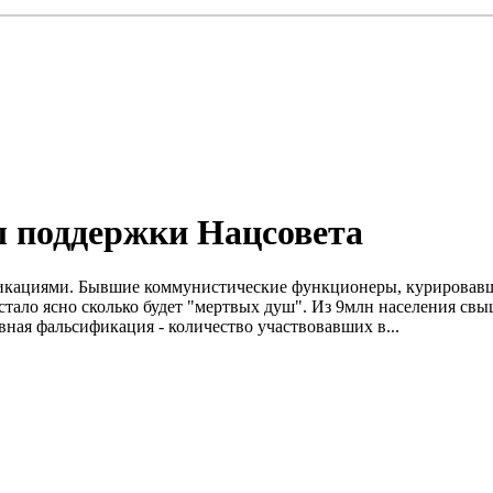
 поддержки Нацсовета
икациями. Бывшие коммунистические функционеры, курировавши
стало ясно сколько будет "мертвых душ". Из 9млн населения свы
явная фальсификация - количество участвовавших в...