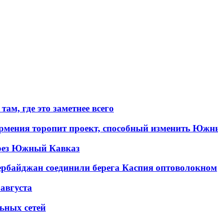
ам, где это заметнее всего
рмения торопит проект, способный изменить Южн
рез Южный Кавказ
ербайджан соединили берега Каспия оптоволокном
 августа
льных сетей