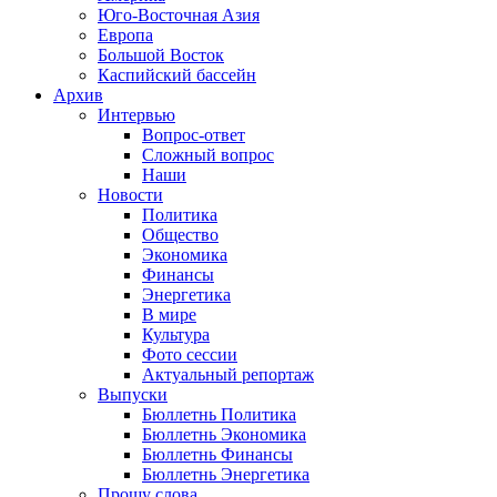
Юго-Восточная Азия
Европа
Большой Восток
Каспийский бассейн
Архив
Интервью
Вопрос-ответ
Сложный вопрос
Наши
Новости
Политика
Общество
Экономика
Финансы
Энергетика
В мире
Культура
Фото сессии
Актуальный репортаж
Выпуски
Бюллетнь Политика
Бюллетнь Экономика
Бюллетнь Финансы
Бюллетнь Энергетика
Прошу слова