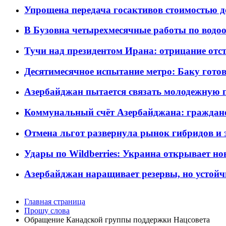
Упрощена передача госактивов стоимостью д
В Бузовна четырехмесячные работы по водоо
Тучи над президентом Ирана: отрицание отст
Десятимесячное испытание метро: Баку готов
Азербайджан пытается связать молодежную п
Коммунальный счёт Азербайджана: граждане 
Отмена льгот развернула рынок гибридов и
Удары по Wildberries: Украина открывает но
Азербайджан наращивает резервы, но устойч
Главная страница
Прошу слова
Обращение Канадской группы поддержки Нацсовета