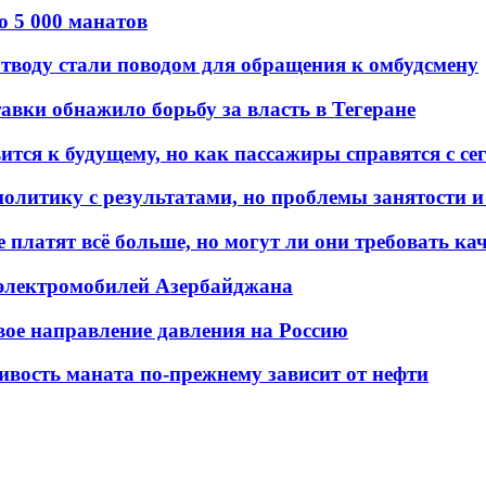
о 5 000 манатов
тводу стали поводом для обращения к омбудсмену
авки обнажило борьбу за власть в Тегеране
ится к будущему, но как пассажиры справятся с с
олитику с результатами, но проблемы занятости и
платят всё больше, но могут ли они требовать кач
 электромобилей Азербайджана
вое направление давления на Россию
ивость маната по-прежнему зависит от нефти