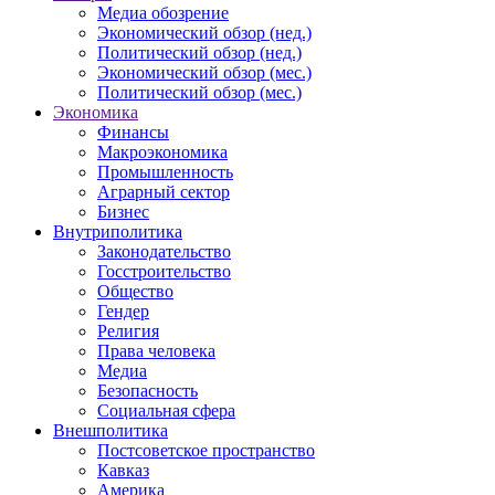
Медиа обозрение
Экономический обзор (нед.)
Политический обзор (нед.)
Экономический обзор (мес.)
Политический обзор (мес.)
Экономика
Финансы
Макроэкономика
Промышленность
Аграрный сектор
Бизнес
Внутриполитика
Законодательство
Госстроительство
Общество
Гендер
Религия
Права человека
Медиа
Безопасность
Социальная сфера
Внешполитика
Постсоветское пространство
Кавказ
Америка