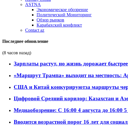
ASTNA
Экономическое обозрение
Политический Мониторинг
Обзор рынков
Карабахский конфликт
Contact az
Последнее обновление
(8 часов назад)
Зарплаты растут, но жизнь дорожает быстрее т
«Маршрут Трампа» выходит на местность: А
США и Китай конкурируютза маршруты че
Цифровой Средний коридор: Казахстан и Аз
Медиаобозрение: С 16:00 4 августа до 16:00 5
Вводится возрастной порог 16 лет для социа