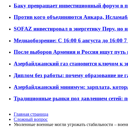
Баку превращает инвестиционный форум в п
Против кого объединяются Анкара, Исламаб
SOFAZ инвестировал в энергетику Перу, но 
Медиаобозрение: С 16:00 6 августа до 16:00 7
После выборов Армения и Россия ищут путь к
Азербайджанский газ становится ключом к 
Диплом без работы: почему образование не 
Азербайджанский минимум: зарплата, котор
Традиционные рынки под давлением сетей: 
Главная страница
Сложный вопрос
Уволенные военные могли угрожать стабильности – воен