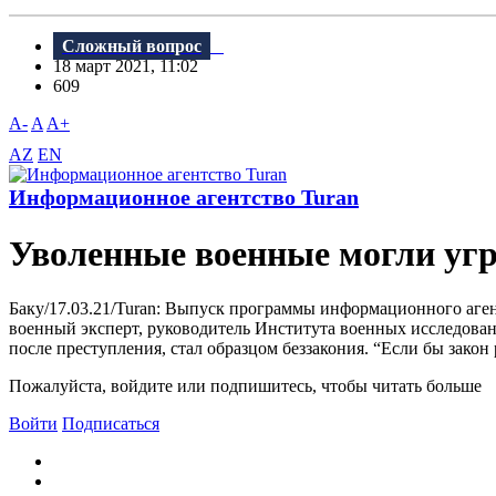
Сложный вопрос
18 март 2021, 11:02
609
A-
A
A+
AZ
EN
Информационное агентство Turan
Уволенные военные могли угр
Баку/17.03.21/Turan: Выпуск программы информационного агент
военный эксперт, руководитель Института военных исследовани
после преступления, стал образцом беззакония. “Если бы закон р
Пожалуйста, войдите или подпишитесь, чтобы читать больше
Войти
Подписаться