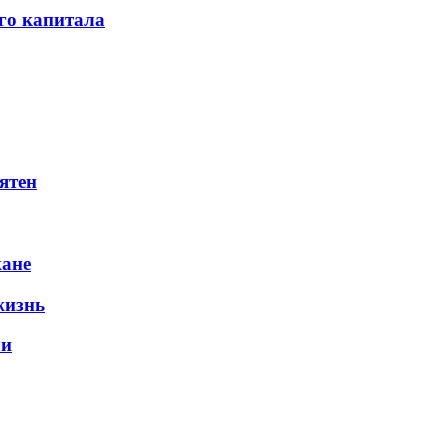
го капитала
ятен
жане
жизнь
ли