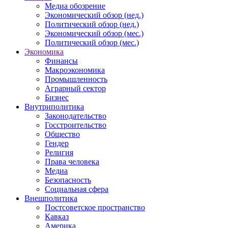
Медиа обозрение
Экономический обзор (нед.)
Политический обзор (нед.)
Экономический обзор (мес.)
Политический обзор (мес.)
Экономика
Финансы
Макроэкономика
Промышленность
Аграрный сектор
Бизнес
Внутриполитика
Законодательство
Госстроительство
Общество
Гендер
Религия
Права человека
Медиа
Безопасность
Социальная сфера
Внешполитика
Постсоветское пространство
Кавказ
Америка