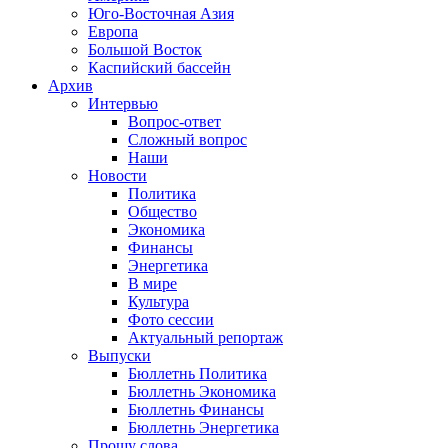
Юго-Восточная Азия
Европа
Большой Восток
Каспийский бассейн
Архив
Интервью
Вопрос-ответ
Сложный вопрос
Наши
Новости
Политика
Общество
Экономика
Финансы
Энергетика
В мире
Культура
Фото сессии
Актуальный репортаж
Выпуски
Бюллетнь Политика
Бюллетнь Экономика
Бюллетнь Финансы
Бюллетнь Энергетика
Прошу слова