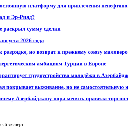
остоянную платформу для привлечения ненефтяно
ад и Эр-Рияд?
не раскрыл сумму сделки
 августа 2026 года
 разрядке, но возврат к прежнему союзу маловеро
энергетическим амбициям Турции в Европе
гарантирует трудоустройство молодёжи в Азербайд
ая покрывает выживание, но не самостоятельную 
почему Азербайджану пора менять правила торгов
ный эксперт