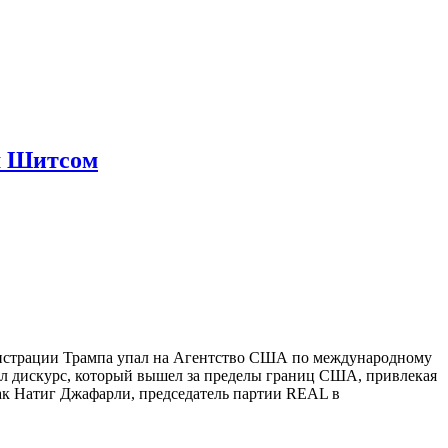
м Шитсом
нистрации Трампа упал на Агентство США по международному
ал дискурс, который вышел за пределы границ США, привлекая
ак Натиг Джафарли, председатель партии REAL в