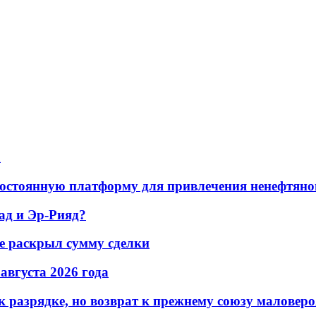
а
остоянную платформу для привлечения ненефтяно
ад и Эр-Рияд?
не раскрыл сумму сделки
 августа 2026 года
 разрядке, но возврат к прежнему союзу маловеро