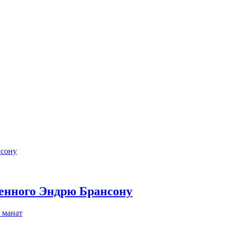
енного Эндрю Брансону