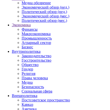
Медиа обозрение
Экономический обзор (нед.)
Политический обзор (нед.)
Экономический обзор (мес.)
Политический обзор (мес.)
Экономика
Финансы
Макроэкономика
Промышленность
Аграрный сектор
Бизнес
Внутриполитика
Законодательство
Госстроительство
Общество
Гендер
Религия
Права человека
Медиа
Безопасность
Социальная сфера
Внешполитика
Постсоветское пространство
Кавказ
Америка