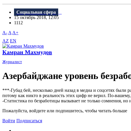
Социальная сфера
15 октябрь 2018, 12:05
1112
A-
A
A+
AZ
EN
Камран Махмудов
Журналист
Азербайджане уровень безра
***-Губад бей, несколько дней назад в медиа и соцсетях были
потому как никто в реальность этих цифр не верил. По-вашем
-Статистика по безработицы вызывает не только сомнения, но и 
Пожалуйста, войдите или подпишитесь, чтобы читать больше
Войти
Подписаться