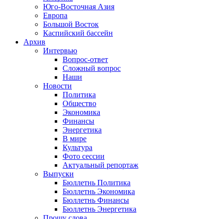
Юго-Восточная Азия
Европа
Большой Восток
Каспийский бассейн
Архив
Интервью
Вопрос-ответ
Сложный вопрос
Наши
Новости
Политика
Общество
Экономика
Финансы
Энергетика
В мире
Культура
Фото сессии
Актуальный репортаж
Выпуски
Бюллетнь Политика
Бюллетнь Экономика
Бюллетнь Финансы
Бюллетнь Энергетика
Прошу слова