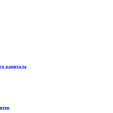
го капитала
ятен