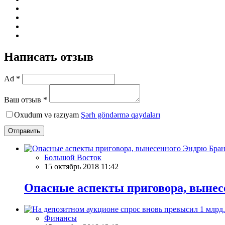
Написать отзыв
Ad *
Ваш отзыв *
Oxudum və razıyam
Şərh göndərmə qaydaları
Отправить
Большой Восток
15 октябрь 2018 11:42
Опасные аспекты приговора, вынес
Финансы