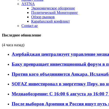
ASTNA
Экономическое обозрение
Политический Мониторинг
Обзор рынков
Карабахский конфликт
Contact az
Последнее обновление
(4 часа назад)
Азербайджан централизует управление меди
Баку превращает инвестиционный форум в п
Против кого объединяются Анкара, Исламаб
SOFAZ инвестировал в энергетику Перу, но 
Медиаобозрение: С 16:00 6 августа до 16:00 7
После выборов Армения и Россия ищут путь к