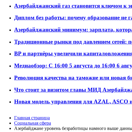
Азербайджанский газ становится ключом к 
Диплом без работы: почему образование не 
Азербайджанский минимум: зарплата, котор
Традиционные рынки под давлением сетей: 
BP и партнёры увеличили капиталовложения 
Медиаобзор: С 16:00 5 августа до 16:00 6 авг
Революция качества на таможне или новая 
Что стоит за визитом главы МИД Азербайдж
Новая модель управления для AZAL, ASCO и 
Главная страница
Социальная сфера
Азербайджане уровень безработицы намного выше данны