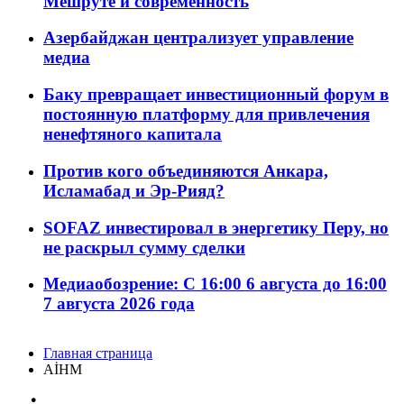
Мешруте и современность
Азербайджан централизует управление
медиа
Баку превращает инвестиционный форум в
постоянную платформу для привлечения
ненефтяного капитала
Против кого объединяются Анкара,
Исламабад и Эр-Рияд?
SOFAZ инвестировал в энергетику Перу, но
не раскрыл сумму сделки
Медиаобозрение: С 16:00 6 августа до 16:00
7 августа 2026 года
Главная страница
AİHM