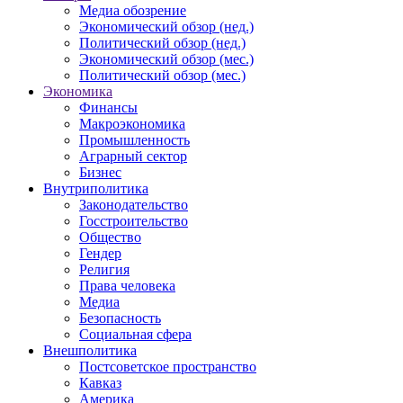
Медиа обозрение
Экономический обзор (нед.)
Политический обзор (нед.)
Экономический обзор (мес.)
Политический обзор (мес.)
Экономика
Финансы
Макроэкономика
Промышленность
Аграрный сектор
Бизнес
Внутриполитика
Законодательство
Госстроительство
Общество
Гендер
Религия
Права человека
Медиа
Безопасность
Социальная сфера
Внешполитика
Постсоветское пространство
Кавказ
Америка