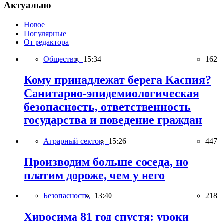
Актуально
Новое
Популярные
От редактора
Общество,
15:34
162
Кому принадлежат берега Каспия?
Санитарно-эпидемиологическая
безопасность, ответственность
государства и поведение граждан
Аграрный сектор,
15:26
447
Производим больше соседа, но
платим дороже, чем у него
Безопасность,
13:40
218
Хиросима 81 год спустя: уроки