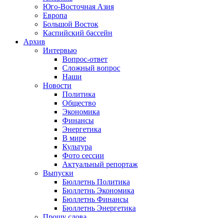
Юго-Восточная Азия
Европа
Большой Восток
Каспийский бассейн
Архив
Интервью
Вопрос-ответ
Сложный вопрос
Наши
Новости
Политика
Общество
Экономика
Финансы
Энергетика
В мире
Культура
Фото сессии
Актуальный репортаж
Выпуски
Бюллетнь Политика
Бюллетнь Экономика
Бюллетнь Финансы
Бюллетнь Энергетика
Прошу слова