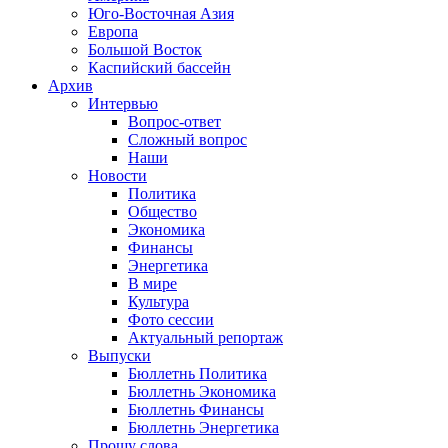
Юго-Восточная Азия
Европа
Большой Восток
Каспийский бассейн
Архив
Интервью
Вопрос-ответ
Сложный вопрос
Наши
Новости
Политика
Общество
Экономика
Финансы
Энергетика
В мире
Культура
Фото сессии
Актуальный репортаж
Выпуски
Бюллетнь Политика
Бюллетнь Экономика
Бюллетнь Финансы
Бюллетнь Энергетика
Прошу слова