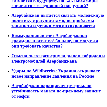
готовится к будущему, но как пассажиры
справятся с сегодняшней нагрузкой?
Азербайджан пытается связать молодежную
политику с результатами, но проблемы
занятости и утечки мозгов сохраняются
Коммунальный счёт Азербайджана:
граждане платят всё больше, но могут ли
они требовать качества?
Отмена льгот развернула рынок гибридов и
электромобилей Азербайджана
Удары по Wildberries: Украина открывает
новое направление давления на Россию
Азербайджан наращивает резервы, но
устойчивость маната по-прежнему зависит
от нефти