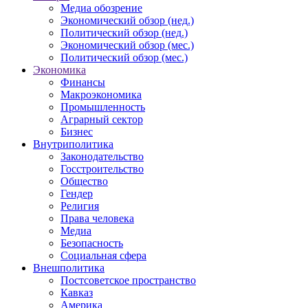
Медиа обозрение
Экономический обзор (нед.)
Политический обзор (нед.)
Экономический обзор (мес.)
Политический обзор (мес.)
Экономика
Финансы
Макроэкономика
Промышленность
Аграрный сектор
Бизнес
Внутриполитика
Законодательство
Госстроительство
Общество
Гендер
Религия
Права человека
Медиа
Безопасность
Социальная сфера
Внешполитика
Постсоветское пространство
Кавказ
Америка