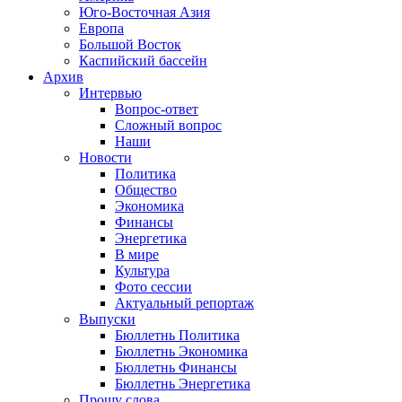
Юго-Восточная Азия
Европа
Большой Восток
Каспийский бассейн
Архив
Интервью
Вопрос-ответ
Сложный вопрос
Наши
Новости
Политика
Общество
Экономика
Финансы
Энергетика
В мире
Культура
Фото сессии
Актуальный репортаж
Выпуски
Бюллетнь Политика
Бюллетнь Экономика
Бюллетнь Финансы
Бюллетнь Энергетика
Прошу слова