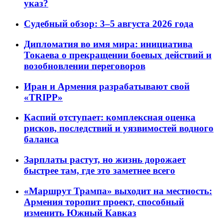
указ?
Судебный обзор: 3–5 августа 2026 года
Дипломатия во имя мира: инициатива
Токаева о прекращении боевых действий и
возобновлении переговоров
Иран и Армения разрабатывают свой
«TRIPP»
Каспий отступает: комплексная оценка
рисков, последствий и уязвимостей водного
баланса
Зарплаты растут, но жизнь дорожает
быстрее там, где это заметнее всего
«Маршрут Трампа» выходит на местность:
Армения торопит проект, способный
изменить Южный Кавказ