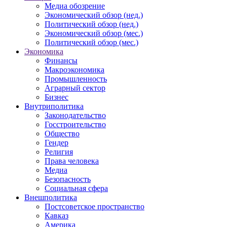
Медиа обозрение
Экономический обзор (нед.)
Политический обзор (нед.)
Экономический обзор (мес.)
Политический обзор (мес.)
Экономика
Финансы
Макроэкономика
Промышленность
Аграрный сектор
Бизнес
Внутриполитика
Законодательство
Госстроительство
Общество
Гендер
Религия
Права человека
Медиа
Безопасность
Социальная сфера
Внешполитика
Постсоветское пространство
Кавказ
Америка