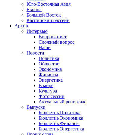
Юго-Восточная Азия
Европа
Большой Восток
Каспийский бассейн
Архив
Интервью
Вопрос-ответ
Сложный вопрос
Наши
Новости
Политика
Общество
Экономика
Финансы
Энергетика
В мире
Культура
Фото сессии
Актуальный репортаж
Выпуски
Бюллетнь Политика
Бюллетнь Экономика
Бюллетнь Финансы
Бюллетнь Энергетика
Прошу слова