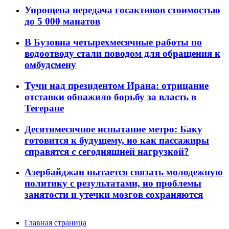
Упрощена передача госактивов стоимостью
до 5 000 манатов
В Бузовна четырехмесячные работы по
водоотводу стали поводом для обращения к
омбудсмену
Тучи над президентом Ирана: отрицание
отставки обнажило борьбу за власть в
Тегеране
Десятимесячное испытание метро: Баку
готовится к будущему, но как пассажиры
справятся с сегодняшней нагрузкой?
Азербайджан пытается связать молодежную
политику с результатами, но проблемы
занятости и утечки мозгов сохраняются
Главная страница