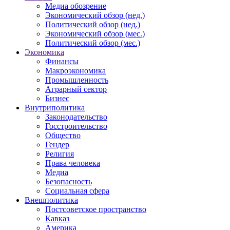
Медиа обозрение
Экономический обзор (нед.)
Политический обзор (нед.)
Экономический обзор (мес.)
Политический обзор (мес.)
Экономика
Финансы
Макроэкономика
Промышленность
Аграрный сектор
Бизнес
Внутриполитика
Законодательство
Госстроительство
Общество
Гендер
Религия
Права человека
Медиа
Безопасность
Социальная сфера
Внешполитика
Постсоветское пространство
Кавказ
Америка