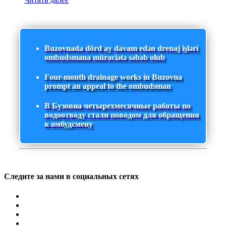
Buzovnada dörd ay davam edən drenaj işləri
ombudsmana müraciətə səbəb olub
Four-month drainage works in Buzovna
prompt an appeal to the ombudsman
В Бузовна четырехмесячные работы по
водоотводу стали поводом для обращения
к омбудсмену
Следите за нами в социальных сетях