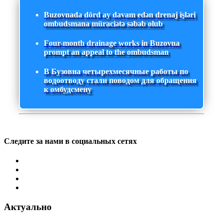
Buzovnada dörd ay davam edən drenaj işləri
ombudsmana müraciətə səbəb olub
Four-month drainage works in Buzovna
prompt an appeal to the ombudsman
В Бузовна четырехмесячные работы по
водоотводу стали поводом для обращения
к омбудсмену
Следите за нами в социальных сетях
Актуально