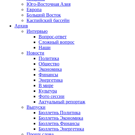
Юго-Восточная Азия
Европа
Большой Восток
Каспийский бассейн
Архив
Интервью
Вопрос-ответ
Сложный вопрос
Наши
Новости
Политика
Общество
Экономика
Финансы
Энергетика
В мире
Культура
Фото сессии
Актуальный репортаж
Выпуски
Бюллетнь Политика
Бюллетнь Экономика
Бюллетнь Финансы
Бюллетнь Энергетика
Прошу слова