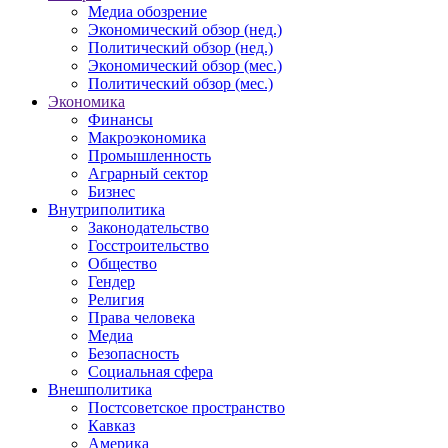
Медиа обозрение
Экономический обзор (нед.)
Политический обзор (нед.)
Экономический обзор (мес.)
Политический обзор (мес.)
Экономика
Финансы
Макроэкономика
Промышленность
Аграрный сектор
Бизнес
Внутриполитика
Законодательство
Госстроительство
Общество
Гендер
Религия
Права человека
Медиа
Безопасность
Социальная сфера
Внешполитика
Постсоветское пространство
Кавказ
Америка