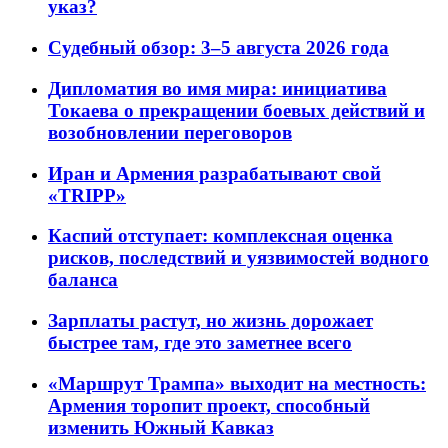
указ?
Судебный обзор: 3–5 августа 2026 года
Дипломатия во имя мира: инициатива
Токаева о прекращении боевых действий и
возобновлении переговоров
Иран и Армения разрабатывают свой
«TRIPP»
Каспий отступает: комплексная оценка
рисков, последствий и уязвимостей водного
баланса
Зарплаты растут, но жизнь дорожает
быстрее там, где это заметнее всего
«Маршрут Трампа» выходит на местность:
Армения торопит проект, способный
изменить Южный Кавказ