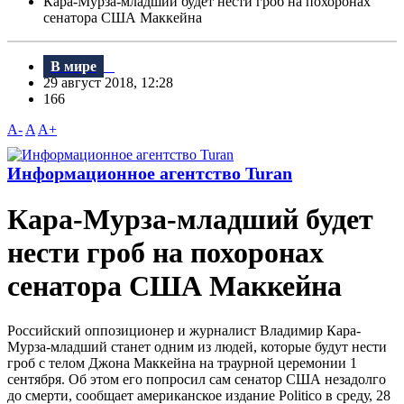
Кара-Мурза-младший будет нести гроб на похоронах
сенатора США Маккейна
В мире
29 август 2018, 12:28
166
A-
A
A+
Информационное агентство Turan
Кара-Мурза-младший будет
нести гроб на похоронах
сенатора США Маккейна
Российский оппозиционер и журналист Bладимир Кара-
Мурза-младший станет одним из людей, которые будут нести
гроб с телом Джона Маккейна на траурной церемонии 1
сентября. Об этом его попросил сам сенатор США незадолго
до смерти, сообщает американское издание Politico в среду, 28