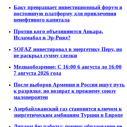
Баку превращает инвестиционный форум в
постоянную платформу для привлечения
ненефтяного капитала
Против кого объединяются Анкара,
Исламабад и Эр-Рияд?
SOFAZ инвестировал в энергетику Перу, но
не раскрыл сумму сделки
Медиаобозрение: С 16:00 6 августа до 16:00
7 августа 2026 года
После выборов Армения и Россия ищут путь
к разрядке, но возврат к прежнему союзу
маловероятен
Азербайджанский газ становится ключом к
энергетическим амбициям Турции в Европе
Диплом без работы: почему образование не