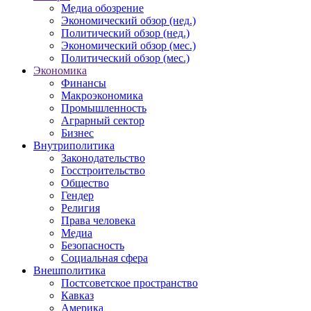
Медиа обозрение
Экономический обзор (нед.)
Политический обзор (нед.)
Экономический обзор (мес.)
Политический обзор (мес.)
Экономика
Финансы
Макроэкономика
Промышленность
Аграрный сектор
Бизнес
Внутриполитика
Законодательство
Госстроительство
Общество
Гендер
Религия
Права человека
Медиа
Безопасность
Социальная сфера
Внешполитика
Постсоветское пространство
Кавказ
Америка