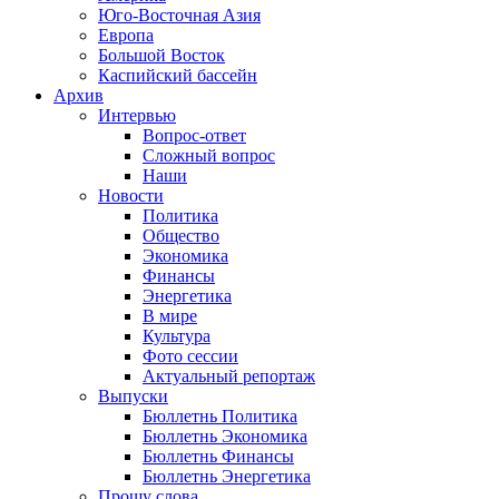
Юго-Восточная Азия
Европа
Большой Восток
Каспийский бассейн
Архив
Интервью
Вопрос-ответ
Сложный вопрос
Наши
Новости
Политика
Общество
Экономика
Финансы
Энергетика
В мире
Культура
Фото сессии
Актуальный репортаж
Выпуски
Бюллетнь Политика
Бюллетнь Экономика
Бюллетнь Финансы
Бюллетнь Энергетика
Прошу слова