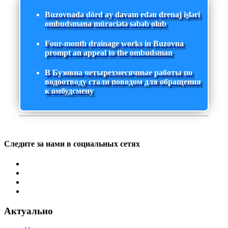
Buzovnada dörd ay davam edən drenaj işləri
ombudsmana müraciətə səbəb olub
Four-month drainage works in Buzovna
prompt an appeal to the ombudsman
В Бузовна четырехмесячные работы по
водоотводу стали поводом для обращения
к омбудсмену
Следите за нами в социальных сетях
Актуально