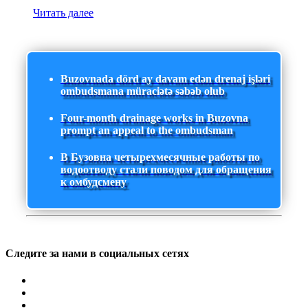
Читать далее
Buzovnada dörd ay davam edən drenaj işləri
ombudsmana müraciətə səbəb olub
Four-month drainage works in Buzovna
prompt an appeal to the ombudsman
В Бузовна четырехмесячные работы по
водоотводу стали поводом для обращения
к омбудсмену
Следите за нами в социальных сетях