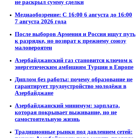
не раскрыл сумму сделки
Медиаобозрение: С 16:00 6 августа до 16:00
7 августа 2026 года
После выборов Армения и Россия ищут путь
к разрядке, но возврат к прежнему союзу
маловероятен
Азербайджанский газ становится ключом к
энергетическим амбициям Турции в Европе
Диплом без работы: почему образование не
гарантирует трудоустройство молодёжи в
Азербайджане
Азербайджанский минимум: зарплата,
которая покрывает выживание, но не
самостоятельную жизнь
Традиционные рынки под давлением сетей: