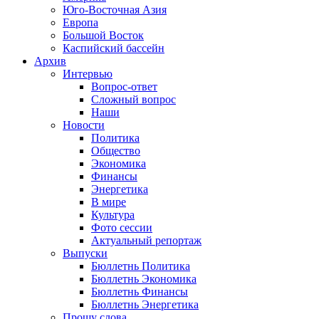
Юго-Восточная Азия
Европа
Большой Восток
Каспийский бассейн
Архив
Интервью
Вопрос-ответ
Сложный вопрос
Наши
Новости
Политика
Общество
Экономика
Финансы
Энергетика
В мире
Культура
Фото сессии
Актуальный репортаж
Выпуски
Бюллетнь Политика
Бюллетнь Экономика
Бюллетнь Финансы
Бюллетнь Энергетика
Прошу слова