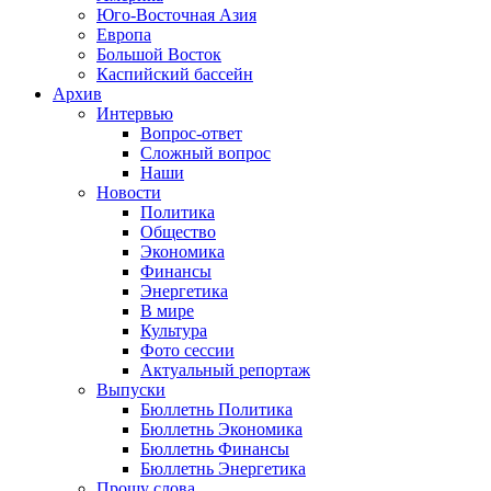
Юго-Восточная Азия
Европа
Большой Восток
Каспийский бассейн
Архив
Интервью
Вопрос-ответ
Сложный вопрос
Наши
Новости
Политика
Общество
Экономика
Финансы
Энергетика
В мире
Культура
Фото сессии
Актуальный репортаж
Выпуски
Бюллетнь Политика
Бюллетнь Экономика
Бюллетнь Финансы
Бюллетнь Энергетика
Прошу слова