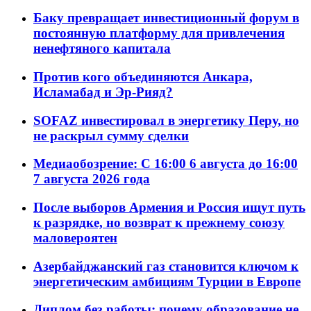
Баку превращает инвестиционный форум в
постоянную платформу для привлечения
ненефтяного капитала
Против кого объединяются Анкара,
Исламабад и Эр-Рияд?
SOFAZ инвестировал в энергетику Перу, но
не раскрыл сумму сделки
Медиаобозрение: С 16:00 6 августа до 16:00
7 августа 2026 года
После выборов Армения и Россия ищут путь
к разрядке, но возврат к прежнему союзу
маловероятен
Азербайджанский газ становится ключом к
энергетическим амбициям Турции в Европе
Диплом без работы: почему образование не