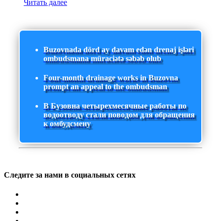
Читать далее
Buzovnada dörd ay davam edən drenaj işləri
ombudsmana müraciətə səbəb olub
Four-month drainage works in Buzovna
prompt an appeal to the ombudsman
В Бузовна четырехмесячные работы по
водоотводу стали поводом для обращения
к омбудсмену
Следите за нами в социальных сетях