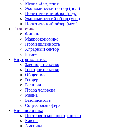
Медиа обозрение
Экономический обзор (нед.)
Политический обзор (нед.)
Экономический обзор (мес.)
Политический обзор (мес.)
Экономика
Финансы
Макроэкономика
Промышленность
Аграрный сектор
Бизнес
Внутриполитика
Законодательство
Госстроительство
Общество
Гендер
Религия
Права человека
Медиа
Безопасность
Социальная сфера
Внешполитика
Постсоветское пространство
Кавказ
Америка