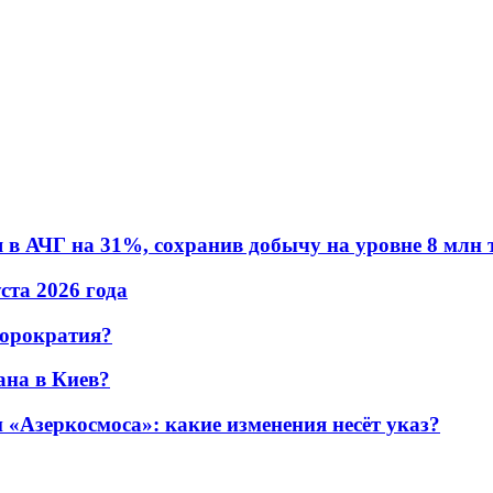
в АЧГ на 31%, сохранив добычу на уровне 8 млн 
уста 2026 года
бюрократия?
ана в Киев?
«Азеркосмоса»: какие изменения несёт указ?