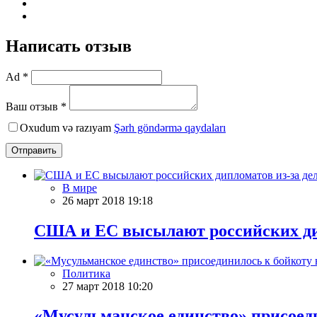
Написать отзыв
Ad *
Ваш отзыв *
Oxudum və razıyam
Şərh göndərmə qaydaları
Отправить
В мире
26 март 2018 19:18
США и ЕС высылают российских ди
Политика
27 март 2018 10:20
«Мусульманское единство» присоед