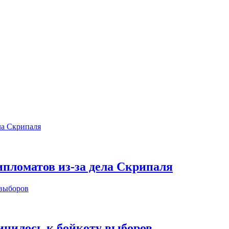
пломатов из-за дела Скрипаля
инилось к бойкоту выборов