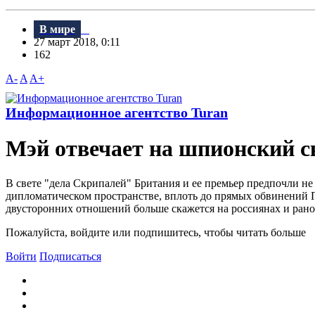
В мире
27 март 2018, 0:11
162
A-
A
A+
Информационное агентство Turan
Мэй отвечает на шпионский с
B свете "дела Скрипалей" Британия и ее премьер предпочли н
дипломатическом пространстве, вплоть до прямых обвинений П
двусторонних отношений больше скажется на россиянах и рано
Пожалуйста, войдите или подпишитесь, чтобы читать больше
Войти
Подписаться