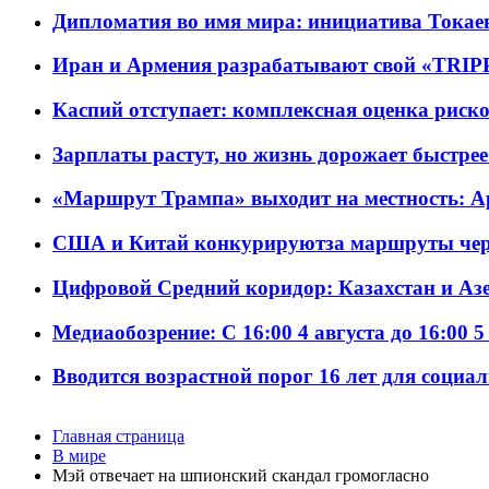
Дипломатия во имя мира: инициатива Токаев
Иран и Армения разрабатывают свой «TRIP
Каспий отступает: комплексная оценка риско
Зарплаты растут, но жизнь дорожает быстрее т
«Маршрут Трампа» выходит на местность: А
США и Китай конкурируютза маршруты че
Цифровой Средний коридор: Казахстан и Аз
Медиаобозрение: С 16:00 4 августа до 16:00 5
Вводится возрастной порог 16 лет для социа
Главная страница
В мире
Мэй отвечает на шпионский скандал громогласно