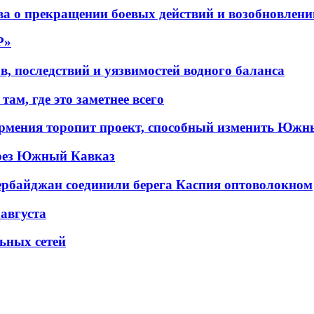
а о прекращении боевых действий и возобновлени
P»
в, последствий и уязвимостей водного баланса
ам, где это заметнее всего
рмения торопит проект, способный изменить Южн
рез Южный Кавказ
ербайджан соединили берега Каспия оптоволокном
 августа
льных сетей