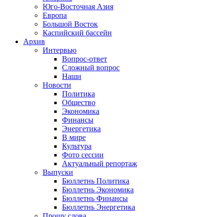
Юго-Восточная Азия
Европа
Большой Восток
Каспийский бассейн
Архив
Интервью
Вопрос-ответ
Сложный вопрос
Наши
Новости
Политика
Общество
Экономика
Финансы
Энергетика
В мире
Культура
Фото сессии
Актуальный репортаж
Выпуски
Бюллетнь Политика
Бюллетнь Экономика
Бюллетнь Финансы
Бюллетнь Энергетика
Прошу слова