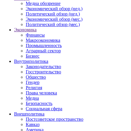
Медиа обозрение
Экономический обзор (нед.)
Политический обзор (нед.)
Экономический обзор (мес.)
Политический обзор (мес.)
Экономика
Финансы
Макроэкономика
Промышленность
Аграрный сектор
Бизнес
Внутриполитика
Законодательство
Госстроительство
Общество
Гендер
Религия
Права человека
Медиа
Безопасность
Социальная сфера
Внешполитика
Постсоветское пространство
Кавказ
Америка