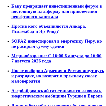
Баку превращает инвестиционный форум в
постоянную платформу для привлечения
ненефтяного капитала
Против кого объединяются Анкара,
Исламабад и Эр-Рияд?
SOFAZ инвестировал в энергетику Перу, но
не раскрыл сумму сделки
Медиаобозрение: С 16:00 6 августа до 16:00
7 августа 2026 года
После выборов Армения и Россия ищут путь
к разрядке, но возврат к прежнему союзу
маловероятен
Азербайджанский газ становится ключом к
энергетическим амбициям Турции в Европе
Диплом без работы: почему образование не