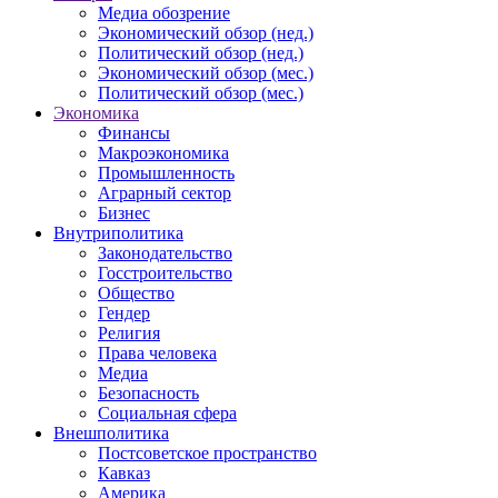
Медиа обозрение
Экономический обзор (нед.)
Политический обзор (нед.)
Экономический обзор (мес.)
Политический обзор (мес.)
Экономика
Финансы
Макроэкономика
Промышленность
Аграрный сектор
Бизнес
Внутриполитика
Законодательство
Госстроительство
Общество
Гендер
Религия
Права человека
Медиа
Безопасность
Социальная сфера
Внешполитика
Постсоветское пространство
Кавказ
Америка