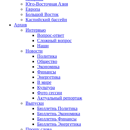
Юго-Восточная Азия
Европа
Большой Восток
Каспийский бассейн
Архив
Интервью
Вопрос-ответ
Сложный вопрос
Наши
Новости
Политика
Общество
Экономика
Финансы
Энергетика
В мире
Культура
Фото сессии
Актуальный репортаж
Выпуски
Бюллетнь Политика
Бюллетнь Экономика
Бюллетнь Финансы
Бюллетнь Энергетика
Прошу слова