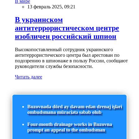
В мире
13 февраль 2025, 09:21
В украинском
антитеррористическом центре
изобличен российский шпион
Высокопоставленный сотрудник украинского
антитеррористического центра был арестован по
подозрению в шпионаже в пользу России, сообщают
руководители службы безопасности.
Читать далее
Buzovnada dörd ay davam edən drenaj işləri
ombudsmana müraciətə səbəb olub
Four-month drainage works in Buzovna
prompt an appeal to the ombudsman