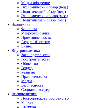
Медиа обозрение
Экономический обзор (нед.)
Политический обзор (нед.)
Экономический обзор (мес.)
Политический обзор (мес.)
Экономика
Финансы
Макроэкономика
Промышленность
Аграрный сектор
Бизнес
Внутриполитика
Законодательство
Госстроительство
Общество
Гендер
Религия
Права человека
Медиа
Безопасность
Социальная сфера
Внешполитика
Постсоветское пространство
Кавказ
Америка