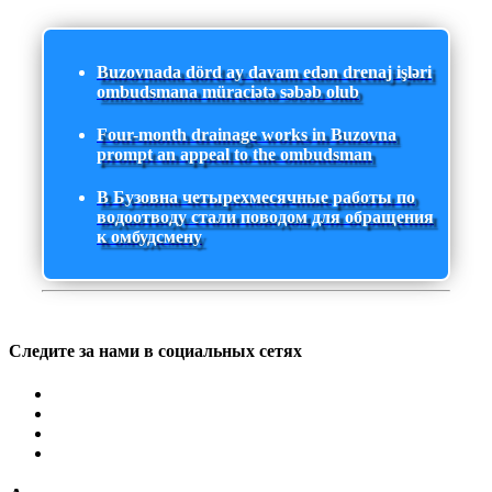
Buzovnada dörd ay davam edən drenaj işləri
ombudsmana müraciətə səbəb olub
Four-month drainage works in Buzovna
prompt an appeal to the ombudsman
В Бузовна четырехмесячные работы по
водоотводу стали поводом для обращения
к омбудсмену
Следите за нами в социальных сетях