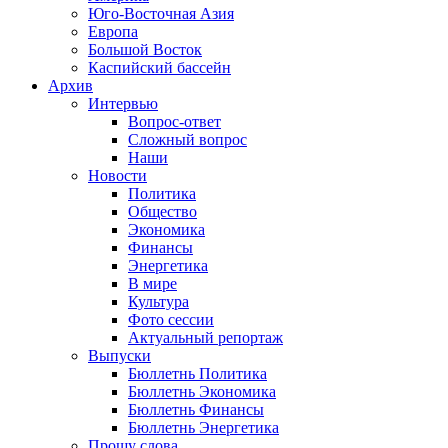
Юго-Восточная Азия
Европа
Большой Восток
Каспийский бассейн
Архив
Интервью
Вопрос-ответ
Сложный вопрос
Наши
Новости
Политика
Общество
Экономика
Финансы
Энергетика
В мире
Культура
Фото сессии
Актуальный репортаж
Выпуски
Бюллетнь Политика
Бюллетнь Экономика
Бюллетнь Финансы
Бюллетнь Энергетика
Прошу слова