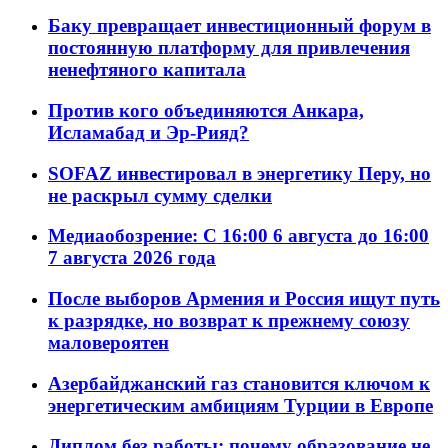
Баку превращает инвестиционный форум в
постоянную платформу для привлечения
ненефтяного капитала
Против кого объединяются Анкара,
Исламабад и Эр-Рияд?
SOFAZ инвестировал в энергетику Перу, но
не раскрыл сумму сделки
Медиаобозрение: С 16:00 6 августа до 16:00
7 августа 2026 года
После выборов Армения и Россия ищут путь
к разрядке, но возврат к прежнему союзу
маловероятен
Азербайджанский газ становится ключом к
энергетическим амбициям Турции в Европе
Диплом без работы: почему образование не