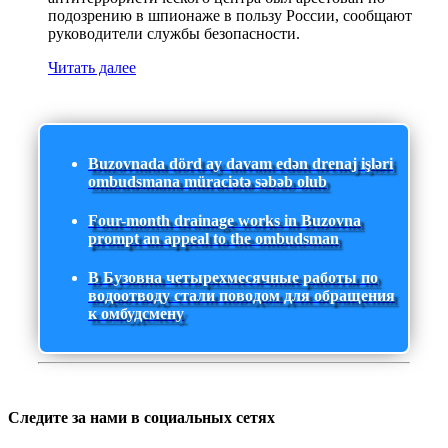
подозрению в шпионаже в пользу России, сообщают
руководители службы безопасности.
Читать далее
Buzovnada dörd ay davam edən drenaj işləri
ombudsmana müraciətə səbəb olub
Four-month drainage works in Buzovna
prompt an appeal to the ombudsman
В Бузовна четырехмесячные работы по
водоотводу стали поводом для обращения
к омбудсмену
Следите за нами в социальных сетях