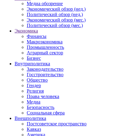
Медиа обозрение
Экономический обзор (нед.)
Политический обзор (нед.)
Экономический обзор (мес.)
Политический обзор (мес.)
Экономика
Финансы
Макроэкономика
Промышленность
Аграрный сектор
Бизнес
Внутриполитика
Законодательство
Госстроительство
Общество
Гендер
Религия
Права человека
Медиа
Безопасность
Социальная сфера
Внешполитика
Постсоветское пространство
Кавказ
Америка