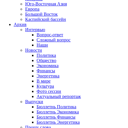
Юго-Восточная Азия
Европа
Большой Восток
Каспийский бассейн
Архив
Интервью
Вопрос-ответ
Сложный вопрос
Наши
Новости
Политика
Общество
Экономика
Финансы
Энергетика
В мире
Культура
Фото сессии
Актуальный репортаж
Выпуски
Бюллетнь Политика
Бюллетнь Экономика
Бюллетнь Финансы
Бюллетнь Энергетика
Прошу слова