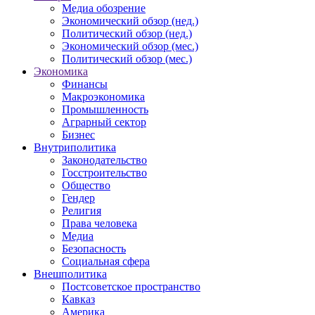
Медиа обозрение
Экономический обзор (нед.)
Политический обзор (нед.)
Экономический обзор (мес.)
Политический обзор (мес.)
Экономика
Финансы
Макроэкономика
Промышленность
Аграрный сектор
Бизнес
Внутриполитика
Законодательство
Госстроительство
Общество
Гендер
Религия
Права человека
Медиа
Безопасность
Социальная сфера
Внешполитика
Постсоветское пространство
Кавказ
Америка