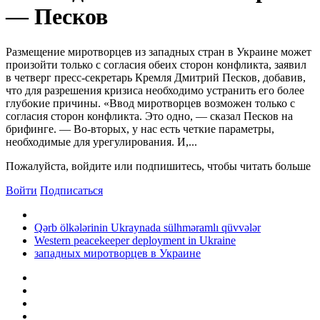
— Песков
Размещение миротворцев из западных стран в Украине может
произойти только с согласия обеих сторон конфликта, заявил
в четверг пресс-секретарь Кремля Дмитрий Песков, добавив,
что для разрешения кризиса необходимо устранить его более
глубокие причины. «Ввод миротворцев возможен только с
согласия сторон конфликта. Это одно, — сказал Песков на
брифинге. — Во-вторых, у нас есть четкие параметры,
необходимые для урегулирования. И,...
Пожалуйста, войдите или подпишитесь, чтобы читать больше
Войти
Подписаться
Qərb ölkələrinin Ukraynada sülhməramlı qüvvələr
Western peacekeeper deployment in Ukraine
западных миротворцев в Украине