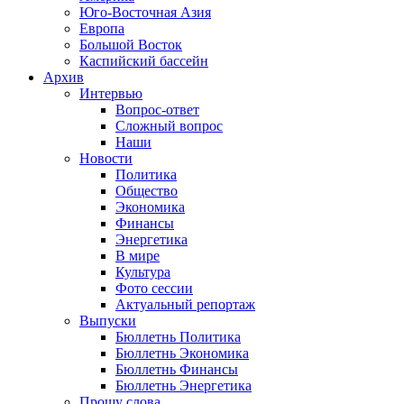
Юго-Восточная Азия
Европа
Большой Восток
Каспийский бассейн
Архив
Интервью
Вопрос-ответ
Сложный вопрос
Наши
Новости
Политика
Общество
Экономика
Финансы
Энергетика
В мире
Культура
Фото сессии
Актуальный репортаж
Выпуски
Бюллетнь Политика
Бюллетнь Экономика
Бюллетнь Финансы
Бюллетнь Энергетика
Прошу слова