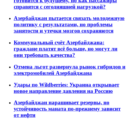
готовится к будущему, но как пассажиры
справятся с сегодняшней нагрузкой?
Азербайджан пытается связать молодежную
политику с результатами, но проблемы
занятости и утечки мозгов сохраняются
Коммунальный счёт Азербайджана:
граждане платят всё больше, но могут ли
они требовать качества?
Отмена льгот развернула рынок гибридов и
электромобилей Азербайджана
Удары по Wildberries: Украина открывает
новое направление давления на Россию
Азербайджан наращивает резервы, но
устойчивость маната по-прежнему зависит
от нефти