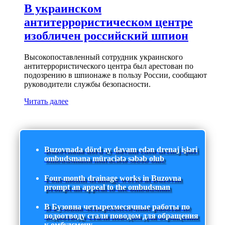
В украинском
антитеррористическом центре
изобличен российский шпион
Высокопоставленный сотрудник украинского
антитеррористического центра был арестован по
подозрению в шпионаже в пользу России, сообщают
руководители службы безопасности.
Читать далее
Buzovnada dörd ay davam edən drenaj işləri
ombudsmana müraciətə səbəb olub
Four-month drainage works in Buzovna
prompt an appeal to the ombudsman
В Бузовна четырехмесячные работы по
водоотводу стали поводом для обращения
к омбудсмену