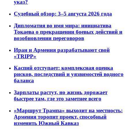
указ?
Судебный обзор: 3–5 августа 2026 года
Дипломатия во имя мира: инициатива
Токаева о прекращении боевых действий и
возобновлении переговоров
Иран и Армения разрабатывают свой
«TRIPP»
Каспий отступает: комплексная оценка
рисков, последствий и уязвимостей водного
баланса
Зарплаты растут, но жизнь дорожает
быстрее там, где это заметнее всего
«Маршрут Трампа» выходит на местность:
Армения торопит проект, способный
изменить Южный Кавказ