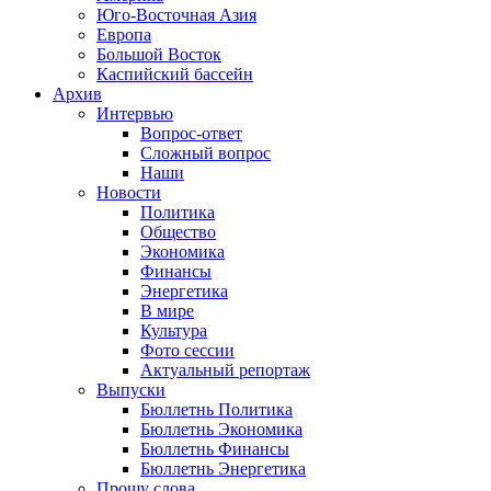
Юго-Восточная Азия
Европа
Большой Восток
Каспийский бассейн
Архив
Интервью
Вопрос-ответ
Сложный вопрос
Наши
Новости
Политика
Общество
Экономика
Финансы
Энергетика
В мире
Культура
Фото сессии
Актуальный репортаж
Выпуски
Бюллетнь Политика
Бюллетнь Экономика
Бюллетнь Финансы
Бюллетнь Энергетика
Прошу слова