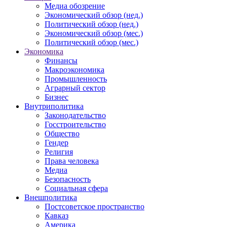
Медиа обозрение
Экономический обзор (нед.)
Политический обзор (нед.)
Экономический обзор (мес.)
Политический обзор (мес.)
Экономика
Финансы
Макроэкономика
Промышленность
Аграрный сектор
Бизнес
Внутриполитика
Законодательство
Госстроительство
Общество
Гендер
Религия
Права человека
Медиа
Безопасность
Социальная сфера
Внешполитика
Постсоветское пространство
Кавказ
Америка