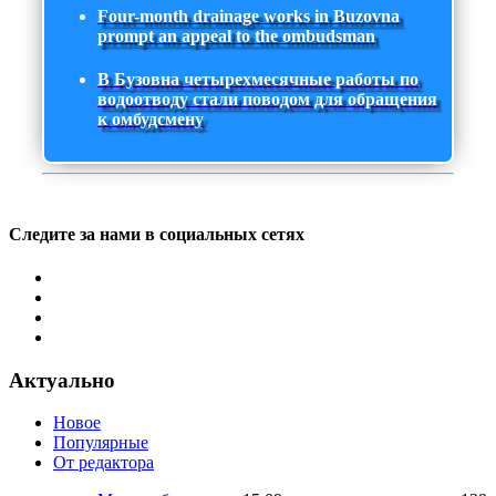
Four-month drainage works in Buzovna
prompt an appeal to the ombudsman
В Бузовна четырехмесячные работы по
водоотводу стали поводом для обращения
к омбудсмену
Следите за нами в социальных сетях
Актуально
Новое
Популярные
От редактора