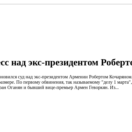
есс над экс-президентом Робер
зобновился суд над экс-президентом Армении Робертом Кочаряном
размере. По первому обвинения, так называемому "делу 1 марта
н Оганян и бывший вице-премьер Армен Геворкян. Из...