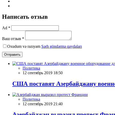
Написать отзыв
Ad *
Ваш отзыв *
Oxudum və razıyam
Şərh göndərmə qaydaları
Отправить
Политика
12 сентябрь 2019 18:50
США поставят Азербайджану военно
Политика
12 сентябрь 2019 21:40
Азербайджан выразил протест Фра