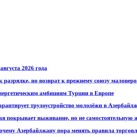
 августа 2026 года
 разрядке, но возврат к прежнему союзу маловеро
энергетическим амбициям Турции в Европе
гарантирует трудоустройство молодёжи в Азербайд
ая покрывает выживание, но не самостоятельную 
почему Азербайджану пора менять правила торгов