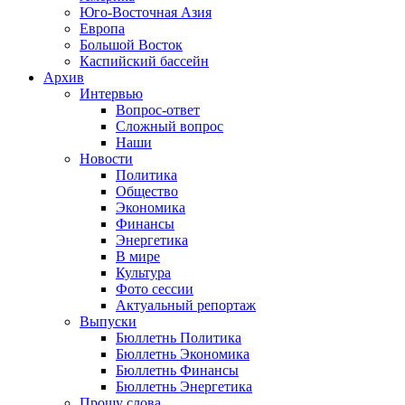
Юго-Восточная Азия
Европа
Большой Восток
Каспийский бассейн
Архив
Интервью
Вопрос-ответ
Сложный вопрос
Наши
Новости
Политика
Общество
Экономика
Финансы
Энергетика
В мире
Культура
Фото сессии
Актуальный репортаж
Выпуски
Бюллетнь Политика
Бюллетнь Экономика
Бюллетнь Финансы
Бюллетнь Энергетика
Прошу слова