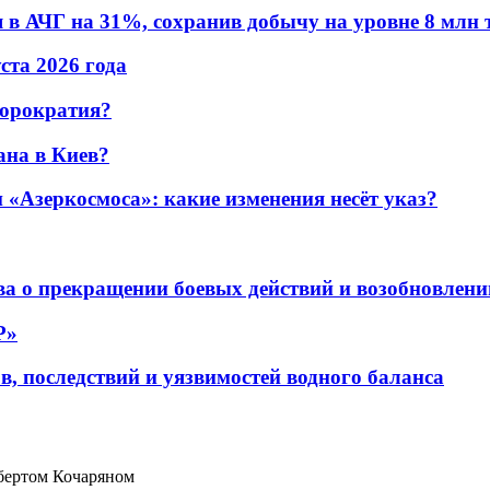
в АЧГ на 31%, сохранив добычу на уровне 8 млн 
уста 2026 года
бюрократия?
ана в Киев?
«Азеркосмоса»: какие изменения несёт указ?
а о прекращении боевых действий и возобновлени
P»
в, последствий и уязвимостей водного баланса
обертом Кочаряном