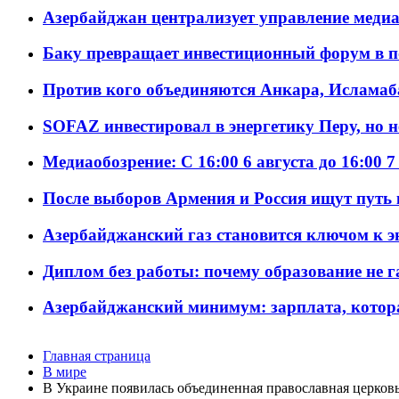
Азербайджан централизует управление меди
Баку превращает инвестиционный форум в п
Против кого объединяются Анкара, Исламаб
SOFAZ инвестировал в энергетику Перу, но 
Медиаобозрение: С 16:00 6 августа до 16:00 7
После выборов Армения и Россия ищут путь к
Азербайджанский газ становится ключом к 
Диплом без работы: почему образование не 
Азербайджанский минимум: зарплата, котор
Главная страница
В мире
В Украине появилась объединенная православная церков