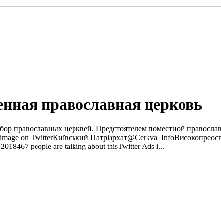
енная православная церковь
собор православных церквей. Предстоятелем поместной правосл
 image on TwitterКиївський Патріархат@Cerkva_InfoBисокопрео
8467 people are talking about thisTwitter Ads i...