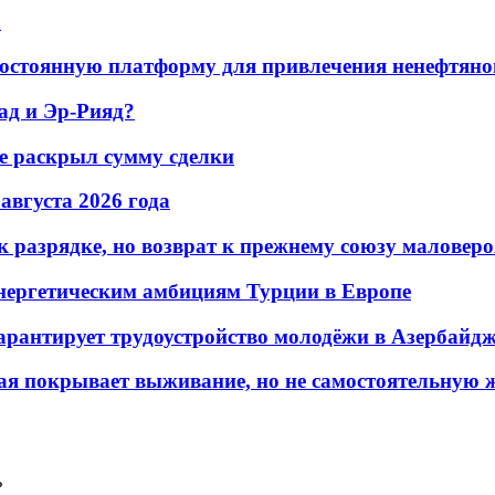
а
остоянную платформу для привлечения ненефтяно
ад и Эр-Рияд?
не раскрыл сумму сделки
 августа 2026 года
 разрядке, но возврат к прежнему союзу маловеро
энергетическим амбициям Турции в Европе
гарантирует трудоустройство молодёжи в Азербайд
ая покрывает выживание, но не самостоятельную 
ь