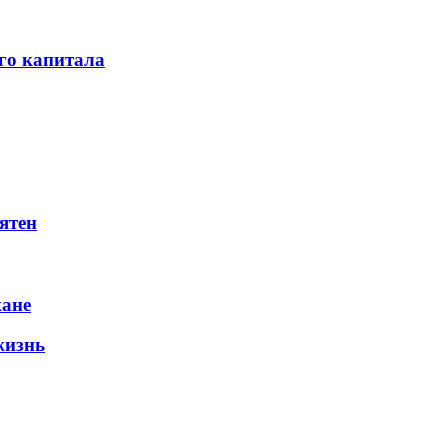
го капитала
ятен
жане
жизнь