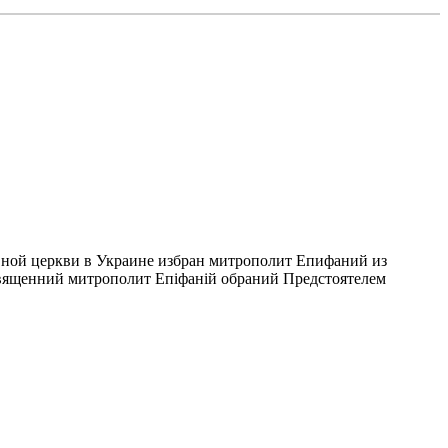
авной церкви в Украине избран митрополит Епифаний из
священний митрополит Епіфаній обраний Предстоятелем