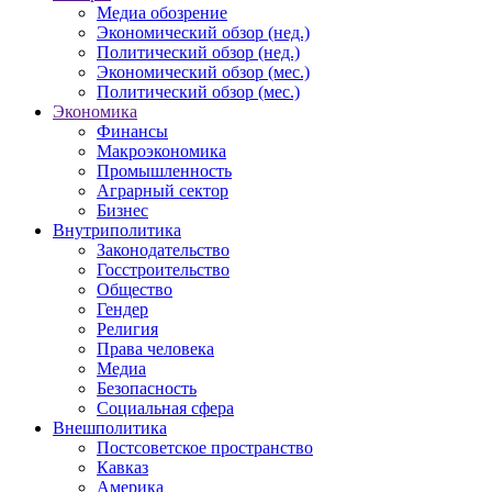
Медиа обозрение
Экономический обзор (нед.)
Политический обзор (нед.)
Экономический обзор (мес.)
Политический обзор (мес.)
Экономика
Финансы
Макроэкономика
Промышленность
Аграрный сектор
Бизнес
Внутриполитика
Законодательство
Госстроительство
Общество
Гендер
Религия
Права человека
Медиа
Безопасность
Социальная сфера
Внешполитика
Постсоветское пространство
Кавказ
Америка