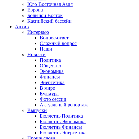
Юго-Восточная Азия
Европа
Большой Восток
Каспийский бассейн
Архив
Интервью
Вопрос-ответ
Сложный вопрос
Наши
Новости
Политика
Общество
Экономика
Финансы
Энергетика
В мире
Культура
Фото сессии
Актуальный репортаж
Выпуски
Бюллетнь Политика
Бюллетнь Экономика
Бюллетнь Финансы
Бюллетнь Энергетика
Прошу слова