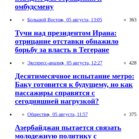
омбудсмену
Большой Восток,
05 августа, 13:05
363
Тучи над президентом Ирана:
отрицание отставки обнажило
борьбу за власть в Тегеране
Экспресс-анализ,
05 августа, 12:27
428
Десятимесячное испытание метро:
Баку готовится к будущему, но как
пассажиры справятся с
сегодняшней нагрузкой?
Общество,
05 августа, 11:57
375
Азербайджан пытается связать
молодежную политику с