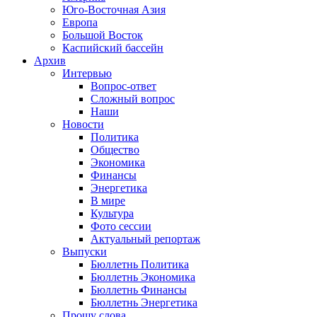
Юго-Восточная Азия
Европа
Большой Восток
Каспийский бассейн
Архив
Интервью
Вопрос-ответ
Сложный вопрос
Наши
Новости
Политика
Общество
Экономика
Финансы
Энергетика
В мире
Культура
Фото сессии
Актуальный репортаж
Выпуски
Бюллетнь Политика
Бюллетнь Экономика
Бюллетнь Финансы
Бюллетнь Энергетика
Прошу слова