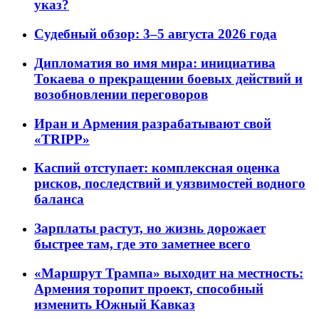
указ?
Судебный обзор: 3–5 августа 2026 года
Дипломатия во имя мира: инициатива
Токаева о прекращении боевых действий и
возобновлении переговоров
Иран и Армения разрабатывают свой
«TRIPP»
Каспий отступает: комплексная оценка
рисков, последствий и уязвимостей водного
баланса
Зарплаты растут, но жизнь дорожает
быстрее там, где это заметнее всего
«Маршрут Трампа» выходит на местность:
Армения торопит проект, способный
изменить Южный Кавказ