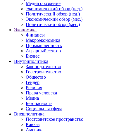
Медиа обозрение
Экономический обзор (нед.)
Политический обзор (нед.)
Экономический обзор (мес.)
Политический обзор (мес.)
Экономика
Финансы
Макроэкономика
Промышленность
Аграрный сектор
Бизнес
Внутриполитика
Законодательство
Госстроительство
Общество
Гендер
Религия
Права человека
Медиа
Безопасность
Социальная сфера
Внешполитика
Постсоветское пространство
Кавказ
Америка