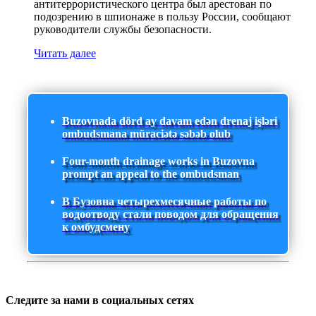
антитеррористического центра был арестован по
подозрению в шпионаже в пользу России, сообщают
руководители службы безопасности.
Читать далее
Buzovnada dörd ay davam edən drenaj işləri
ombudsmana müraciətə səbəb olub
Four-month drainage works in Buzovna
prompt an appeal to the ombudsman
В Бузовна четырехмесячные работы по
водоотводу стали поводом для обращения
к омбудсмену
Следите за нами в социальных сетях