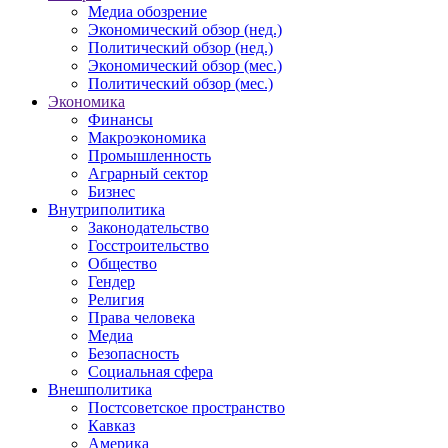
Медиа обозрение
Экономический обзор (нед.)
Политический обзор (нед.)
Экономический обзор (мес.)
Политический обзор (мес.)
Экономика
Финансы
Макроэкономика
Промышленность
Аграрный сектор
Бизнес
Внутриполитика
Законодательство
Госстроительство
Общество
Гендер
Религия
Права человека
Медиа
Безопасность
Социальная сфера
Внешполитика
Постсоветское пространство
Кавказ
Америка