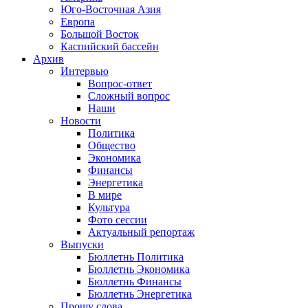
Юго-Восточная Азия
Европа
Большой Восток
Каспийский бассейн
Архив
Интервью
Вопрос-ответ
Сложный вопрос
Наши
Новости
Политика
Общество
Экономика
Финансы
Энергетика
В мире
Культура
Фото сессии
Актуальный репортаж
Выпуски
Бюллетнь Политика
Бюллетнь Экономика
Бюллетнь Финансы
Бюллетнь Энергетика
Прошу слова