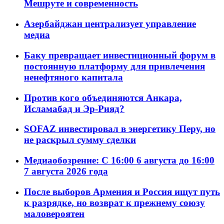
Мешруте и современность
Азербайджан централизует управление
медиа
Баку превращает инвестиционный форум в
постоянную платформу для привлечения
ненефтяного капитала
Против кого объединяются Анкара,
Исламабад и Эр-Рияд?
SOFAZ инвестировал в энергетику Перу, но
не раскрыл сумму сделки
Медиаобозрение: С 16:00 6 августа до 16:00
7 августа 2026 года
После выборов Армения и Россия ищут путь
к разрядке, но возврат к прежнему союзу
маловероятен