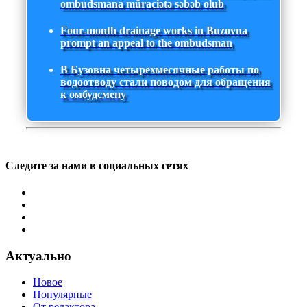
ombudsmana müraciətə səbəb olub
Four-month drainage works in Buzovna
prompt an appeal to the ombudsman
В Бузовна четырехмесячные работы по
водоотводу стали поводом для обращения
к омбудсмену
Следите за нами в социальных сетях
Актуально
Новое
Популярные
От редактора