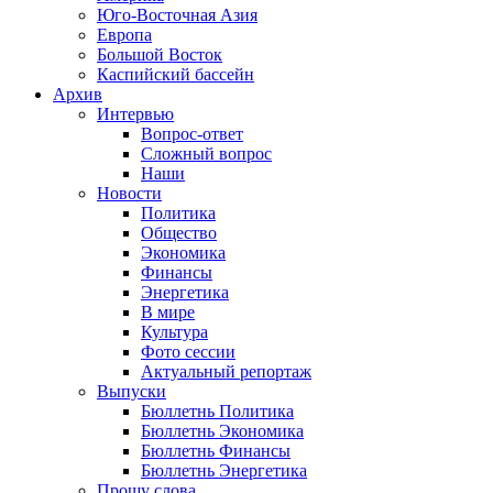
Юго-Восточная Азия
Европа
Большой Восток
Каспийский бассейн
Архив
Интервью
Вопрос-ответ
Сложный вопрос
Наши
Новости
Политика
Общество
Экономика
Финансы
Энергетика
В мире
Культура
Фото сессии
Актуальный репортаж
Выпуски
Бюллетнь Политика
Бюллетнь Экономика
Бюллетнь Финансы
Бюллетнь Энергетика
Прошу слова