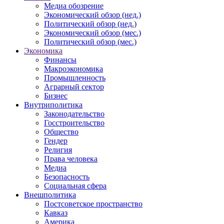
Медиа обозрение
Экономический обзор (нед.)
Политический обзор (нед.)
Экономический обзор (мес.)
Политический обзор (мес.)
Экономика
Финансы
Макроэкономика
Промышленность
Аграрный сектор
Бизнес
Внутриполитика
Законодательство
Госстроительство
Общество
Гендер
Религия
Права человека
Медиа
Безопасность
Социальная сфера
Внешполитика
Постсоветское пространство
Кавказ
Америка