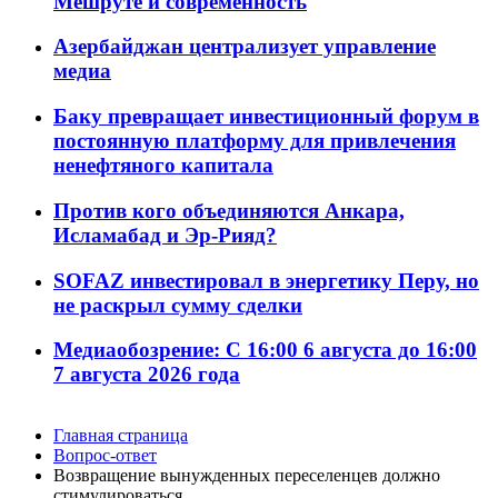
Мешруте и современность
Азербайджан централизует управление
медиа
Баку превращает инвестиционный форум в
постоянную платформу для привлечения
ненефтяного капитала
Против кого объединяются Анкара,
Исламабад и Эр-Рияд?
SOFAZ инвестировал в энергетику Перу, но
не раскрыл сумму сделки
Медиаобозрение: С 16:00 6 августа до 16:00
7 августа 2026 года
Главная страница
Вопрос-ответ
Возвращение вынужденных переселенцев должно
стимулироваться