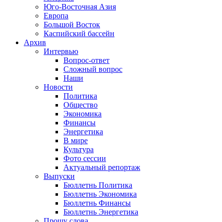
Юго-Восточная Азия
Европа
Большой Восток
Каспийский бассейн
Архив
Интервью
Вопрос-ответ
Сложный вопрос
Наши
Новости
Политика
Общество
Экономика
Финансы
Энергетика
В мире
Культура
Фото сессии
Актуальный репортаж
Выпуски
Бюллетнь Политика
Бюллетнь Экономика
Бюллетнь Финансы
Бюллетнь Энергетика
Прошу слова