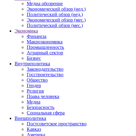
Медиа обозрение
Экономический обзор (нед.)
Политический обзор (нед.)
Экономический обзор (мес.)
Политический обзор (мес.)
Экономика
Финансы
Макроэкономика
Промышленность
Аграрный сектор
Бизнес
Внутриполитика
Законодательство
Госстроительство
Общество
Гендер
Религия
Права человека
Медиа
Безопасность
Социальная сфера
Внешполитика
Постсоветское пространство
Кавказ
Америка