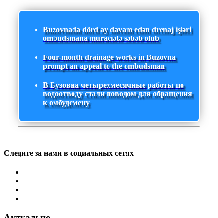
Buzovnada dörd ay davam edən drenaj işləri
ombudsmana müraciətə səbəb olub
Four-month drainage works in Buzovna
prompt an appeal to the ombudsman
В Бузовна четырехмесячные работы по
водоотводу стали поводом для обращения
к омбудсмену
Следите за нами в социальных сетях
Актуально