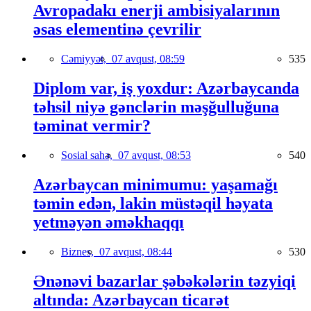
Avropadakı enerji ambisiyalarının
əsas elementinə çevrilir
Cəmiyyət,
07 avqust, 08:59
535
Diplom var, iş yoxdur: Azərbaycanda
təhsil niyə gənclərin məşğulluğuna
təminat vermir?
Sosial sahə,
07 avqust, 08:53
540
Azərbaycan minimumu: yaşamağı
təmin edən, lakin müstəqil həyata
yetməyən əməkhaqqı
Biznes,
07 avqust, 08:44
530
Ənənəvi bazarlar şəbəkələrin təzyiqi
altında: Azərbaycan ticarət