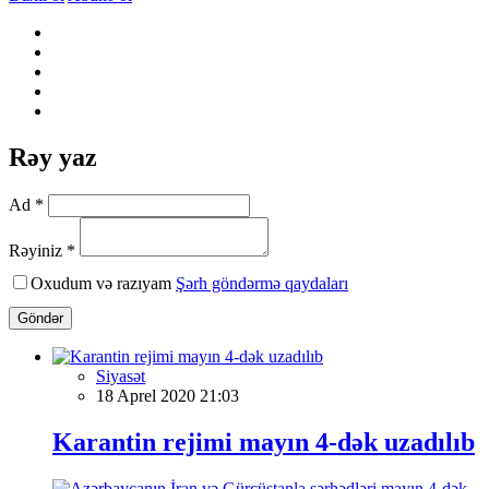
Rəy yaz
Ad *
Rəyiniz *
Oxudum və razıyam
Şərh göndərmə qaydaları
Göndər
Siyasət
18 Aprel 2020 21:03
Karantin rejimi mayın 4-dək uzadılıb