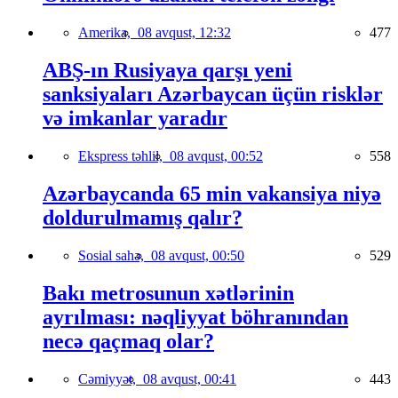
Amerika,
08 avqust, 12:32
477
ABŞ-ın Rusiyaya qarşı yeni
sanksiyaları Azərbaycan üçün risklər
və imkanlar yaradır
Ekspress təhlil,
08 avqust, 00:52
558
Azərbaycanda 65 min vakansiya niyə
doldurulmamış qalır?
Sosial sahə,
08 avqust, 00:50
529
Bakı metrosunun xətlərinin
ayrılması: nəqliyyat böhranından
necə qaçmaq olar?
Cəmiyyət,
08 avqust, 00:41
443