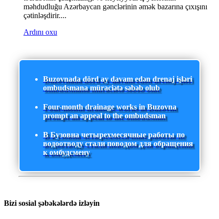
məhdudluğu Azərbaycan gənclərinin əmək bazarına çıxışını
çətinləşdirir....
Ardını oxu
Buzovnada dörd ay davam edən drenaj işləri
ombudsmana müraciətə səbəb olub
Four-month drainage works in Buzovna
prompt an appeal to the ombudsman
В Бузовна четырехмесячные работы по
водоотводу стали поводом для обращения
к омбудсмену
Bizi sosial şəbəkələrdə izləyin