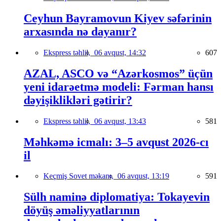
Ceyhun Bayramovun Kiyev səfərinin
arxasında nə dayanır?
Ekspress təhlil,
06 avqust, 14:32
607
AZAL, ASCO və “Azərkosmos” üçün
yeni idarəetmə modeli: Fərman hansı
dəyişiklikləri gətirir?
Ekspress təhlil,
06 avqust, 13:43
581
Məhkəmə icmalı: 3–5 avqust 2026-cı
il
Keçmiş Sovet məkanı,
06 avqust, 13:19
591
Sülh naminə diplomatiya: Tokayevin
döyüş əməliyyatlarının