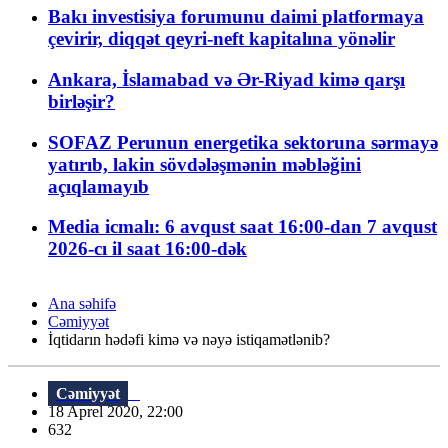
Bakı investisiya forumunu daimi platformaya
çevirir, diqqət qeyri-neft kapitalına yönəlir
Ankara, İslamabad və Ər-Riyad kimə qarşı
birləşir?
SOFAZ Perunun energetika sektoruna sərmayə
yatırıb, lakin sövdələşmənin məbləğini
açıqlamayıb
Media icmalı: 6 avqust saat 16:00-dan 7 avqust
2026-cı il saat 16:00-dək
Ana səhifə
Cəmiyyət
İqtidarın hədəfi kimə və nəyə istiqamətlənib?
Cəmiyyət
18 Aprel 2020, 22:00
632