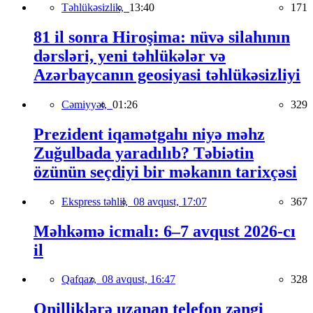
Təhlükəsizlik,
13:40
171
81 il sonra Hiroşima: nüvə silahının
dərsləri, yeni təhlükələr və
Azərbaycanın geosiyasi təhlükəsizliyi
Cəmiyyət,
01:26
329
Prezident iqamətgahı niyə məhz
Zuğulbada yaradılıb? Təbiətin
özünün seçdiyi bir məkanın tarixçəsi
Ekspress təhlil,
08 avqust, 17:07
367
Məhkəmə icmalı: 6–7 avqust 2026-cı
il
Qafqaz,
08 avqust, 16:47
328
Onilliklərə uzanan telefon zəngi