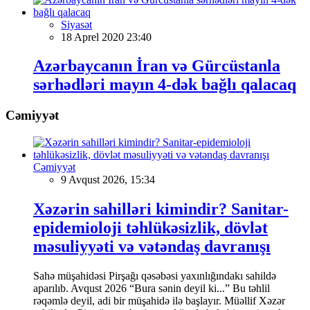
Siyasət
18 Aprel 2020 23:40
Azərbaycanın İran və Gürcüstanla
sərhədləri mayın 4-dək bağlı qalacaq
Cəmiyyət
Cəmiyyət
9 Avqust 2026, 15:34
Xəzərin sahilləri kimindir? Sanitar-
epidemioloji təhlükəsizlik, dövlət
məsuliyyəti və vətəndaş davranışı
Sahə müşahidəsi Pirşağı qəsəbəsi yaxınlığındakı sahildə
aparılıb. Avqust 2026 “Bura sənin deyil ki...” Bu təhlil
rəqəmlə deyil, adi bir müşahidə ilə başlayır. Müəllif Xəzər