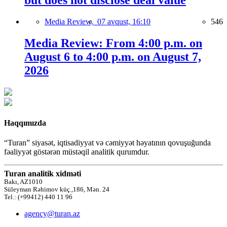
but does not disclose deal value
Media Review,
07 avqust, 16:10
546
Media Review: From 4:00 p.m. on
August 6 to 4:00 p.m. on August 7,
2026
Haqqımızda
“Turan” siyasət, iqtisadiyyat və cəmiyyət həyatının qovuşuğunda
fəaliyyət göstərən müstəqil analitik qurumdur.
Turan analitik xidməti
Bakı, AZ1010
Süleyman Rəhimov küç.,186, Mən. 24
Tel.: (+99412) 440 11 96
agency@turan.az