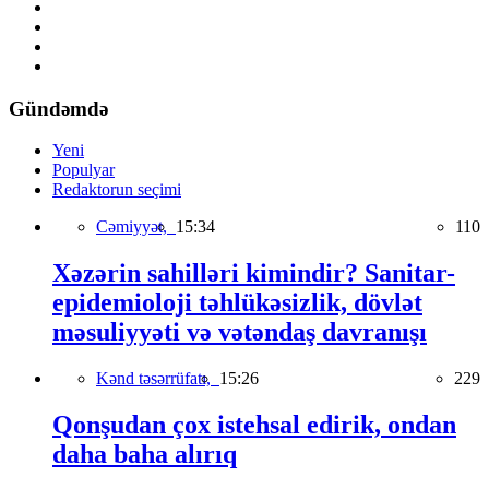
Gündəmdə
Yeni
Populyar
Redaktorun seçimi
Cəmiyyət,
15:34
110
Xəzərin sahilləri kimindir? Sanitar-
epidemioloji təhlükəsizlik, dövlət
məsuliyyəti və vətəndaş davranışı
Kənd təsərrüfatı,
15:26
229
Qonşudan çox istehsal edirik, ondan
daha baha alırıq