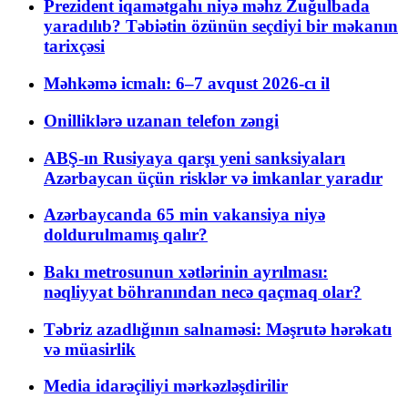
Prezident iqamətgahı niyə məhz Zuğulbada
yaradılıb? Təbiətin özünün seçdiyi bir məkanın
tarixçəsi
Məhkəmə icmalı: 6–7 avqust 2026-cı il
Onilliklərə uzanan telefon zəngi
ABŞ-ın Rusiyaya qarşı yeni sanksiyaları
Azərbaycan üçün risklər və imkanlar yaradır
Azərbaycanda 65 min vakansiya niyə
doldurulmamış qalır?
Bakı metrosunun xətlərinin ayrılması:
nəqliyyat böhranından necə qaçmaq olar?
Təbriz azadlığının salnaməsi: Məşrutə hərəkatı
və müasirlik
Media idarəçiliyi mərkəzləşdirilir