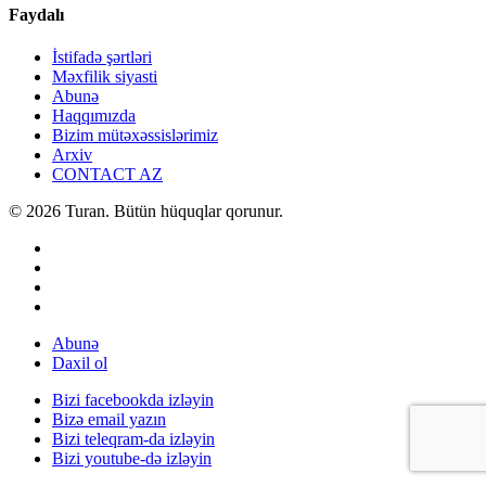
Faydalı
İstifadə şərtləri
Məxfilik siyasti
Abunə
Haqqımızda
Bizim mütəxəssislərimiz
Arxiv
CONTACT AZ
© 2026 Turan. Bütün hüquqlar qorunur.
Abunə
Daxil ol
Bizi facebookda izləyin
Bizə email yazın
Bizi teleqram-da izləyin
Bizi youtube-də izləyin