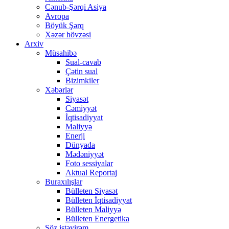
Cənub-Şərqi Asiya
Avropa
Böyük Şərq
Xəzər hövzəsi
Arxiv
Müsahibə
Sual-cavab
Çətin sual
Bizimkiler
Xəbərlər
Siyasət
Cəmiyyət
İqtisadiyyat
Maliyyə
Enerji
Dünyada
Mədəniyyət
Foto sessiyalar
Aktual Reportaj
Buraxılışlar
Bülleten Siyasət
Bülleten İqtisadiyyat
Bülleten Maliyyə
Bülleten Energetika
Söz istəyirəm