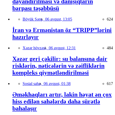
dayandırılması və danışıqların
bərpası təşəbbüsü
Böyük Şərq,
06 avqust, 13:05
624
İran və Ermənistan öz “TRIPP”lərini
hazırlayır
Xəzər hövzəsi,
06 avqust, 12:31
484
Xəzər geri çəkilir: su balansına dair
risklərin, nəticələrin və zəifliklərin
kompleks qiymətləndirilməsi
Sosial sahə,
06 avqust, 01:38
617
Əməkhaqları artır, lakin həyat ən çox
hiss edilən sahələrdə daha sürətlə
bahalaşır