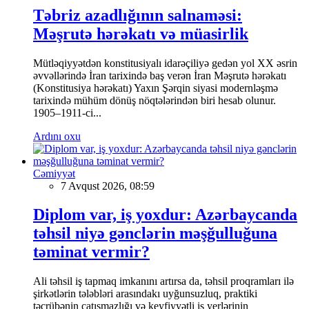
Təbriz azadlığının salnaməsi:
Məşrutə hərəkatı və müasirlik
Mütləqiyyətdən konstitusiyalı idarəçiliyə gedən yol XX əsrin
əvvəllərində İran tarixində baş verən İran Məşrutə hərəkatı
(Konstitusiya hərəkatı) Yaxın Şərqin siyasi modernləşmə
tarixində mühüm dönüş nöqtələrindən biri hesab olunur.
1905–1911-ci...
Ardını oxu
Cəmiyyət
7 Avqust 2026, 08:59
Diplom var, iş yoxdur: Azərbaycanda
təhsil niyə gənclərin məşğulluğuna
təminat vermir?
Ali təhsil iş tapmaq imkanını artırsa da, təhsil proqramları ilə
şirkətlərin tələbləri arasındakı uyğunsuzluq, praktiki
təcrübənin çatışmazlığı və keyfiyyətli iş yerlərinin