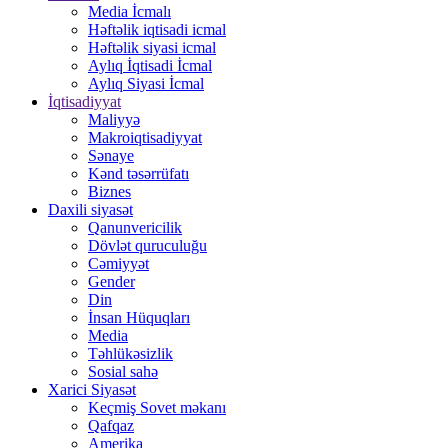
Media İcmalı
Həftəlik iqtisadi icmal
Həftəlik siyasi icmal
Aylıq İqtisadi İcmal
Aylıq Siyasi İcmal
İqtisadiyyat
Maliyyə
Makroiqtisadiyyat
Sənaye
Kənd təsərrüfatı
Biznes
Daxili siyasət
Qanunvericilik
Dövlət quruculuğu
Cəmiyyət
Gender
Din
İnsan Hüquqları
Media
Təhlükəsizlik
Sosial sahə
Xarici Siyasət
Keçmiş Sovet məkanı
Qafqaz
Amerika