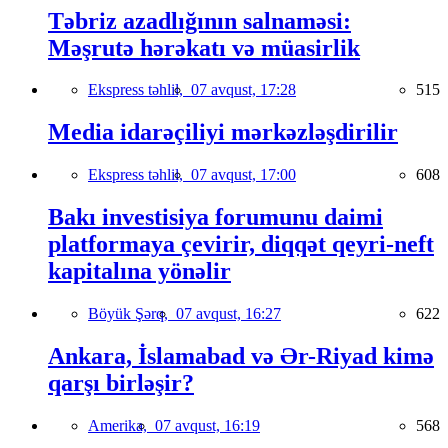
Təbriz azadlığının salnaməsi:
Məşrutə hərəkatı və müasirlik
Ekspress təhlil,
07 avqust, 17:28
515
Media idarəçiliyi mərkəzləşdirilir
Ekspress təhlil,
07 avqust, 17:00
608
Bakı investisiya forumunu daimi
platformaya çevirir, diqqət qeyri-neft
kapitalına yönəlir
Böyük Şərq,
07 avqust, 16:27
622
Ankara, İslamabad və Ər-Riyad kimə
qarşı birləşir?
Amerika,
07 avqust, 16:19
568