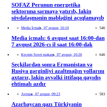
SOFAZ Perunun energetika
sektoruna sərmayə yatırıb, lakin
sövdələşmənin məbləğini açıqlamayıb
Media İcmalı,
07 avqust, 16:10
546
Media icmalı: 6 avqust saat 16:00-dan
7 avqust 2026-cı il saat 16:00-dək
Keçmiş Sovet məkanı,
07 avqust, 10:26
646
Seçkilərdən sonra Ermənistan və
Rusiya gərginliyi azaltmağın yollarını
axtarır, lakin əvvəlki ittifaqa qayıdış
ehtimalı azdır
Avropa,
07 avqust, 09:23
583
Azərbaycan qazı Türkiyənin