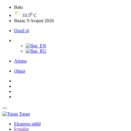
Bakı
0
33.5
C
Bazar, 9 Avqust 2026
Daxil ol
Abunə
Əlaqə
Turan
Ekspress təhlil
İcmallar