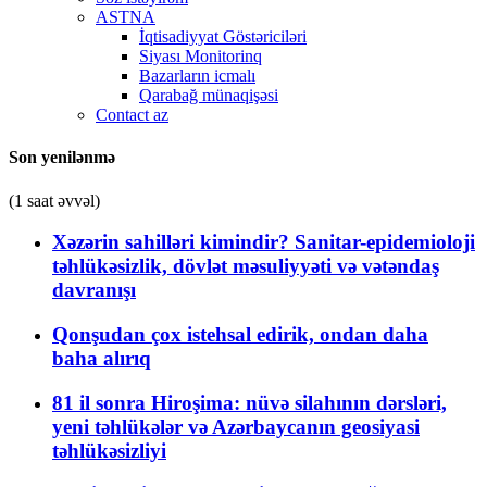
ASTNA
İqtisadiyyat Göstəriciləri
Siyası Monitorinq
Bazarların icmalı
Qarabağ münaqişəsi
Contact az
Son yenilənmə
(1 saat əvvəl)
Xəzərin sahilləri kimindir? Sanitar-epidemioloji
təhlükəsizlik, dövlət məsuliyyəti və vətəndaş
davranışı
Qonşudan çox istehsal edirik, ondan daha
baha alırıq
81 il sonra Hiroşima: nüvə silahının dərsləri,
yeni təhlükələr və Azərbaycanın geosiyasi
təhlükəsizliyi