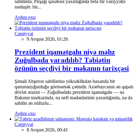
sahilində, Pirşağı qəsəbəsi yaxınlığında belə bir vəziyyətlə
rastlaşıb: bir...
Ardını oxu
Cəmiyyət
9 Avqust 2026, 01:26
Prezident iqamətgahı niyə məhz
Zuğulbada yaradılıb? Təbiətin
özünün seçdiyi bir məkanın tarixçəsi
Şimali Abşeron sahillərinə yüksəklikdən baxanda bir
qanunauyğunluğu görməmək çətindir. Azərbaycanın ən qapalı
dövlət ərazisi — Zuğulbadakı prezident iqamətgahı — nə
Bakının mərkəzində, nə neft mədənlərinin yaxınlığında, nə də
sahilin ən nüfuzlu...
Ardını oxu
Cəmiyyət
8 Avqust 2026, 00:41