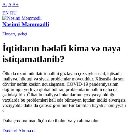
A-
A
A+
EN
RU
Nəsimi Məmmədli
Ekspert, şərhçi
İqtidarın hədəfi kimə və nəyə
istiqamətlənib?
Ölkədə uzun müddətdir həllini gözləyən çoxsaylı sosial, iqtisadi,
maliyyə, hüquqi və siyasi problemlər mövcuddur. Xüsusilə də son
dövrlər neftin kəskin ucuzlaşması, COVİD-19 pandemiyasının
doğurduğu yerli və qlobal böhran problemlərin həllini daha da
çətinləşdirib. Ölkənin maliyyə imkanlarının çox yaxşı olduğu
vaxtlarda bu problemləri həll edə bilməyən iqtidar, indiki əlverişsiz
vəziyyətdə daha da çarəsiz görünür.Bir tərəfdən həyati əhəmiyyətli
s...
Daha çox oxumaq üçün daxil olun və ya abunə olun
Daxil ol
Abunə ol