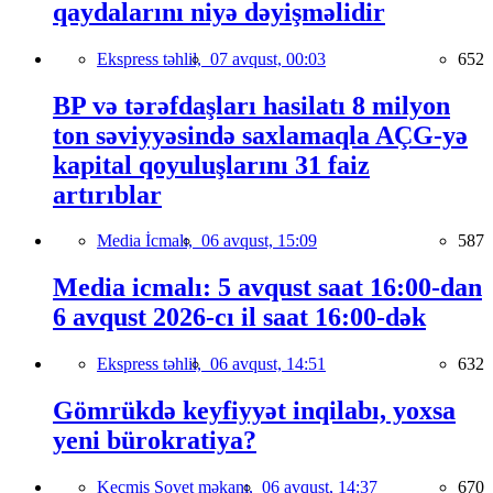
qaydalarını niyə dəyişməlidir
Ekspress təhlil,
07 avqust, 00:03
652
BP və tərəfdaşları hasilatı 8 milyon
ton səviyyəsində saxlamaqla AÇG-yə
kapital qoyuluşlarını 31 faiz
artırıblar
Media İcmalı,
06 avqust, 15:09
587
Media icmalı: 5 avqust saat 16:00-dan
6 avqust 2026-cı il saat 16:00-dək
Ekspress təhlil,
06 avqust, 14:51
632
Gömrükdə keyfiyyət inqilabı, yoxsa
yeni bürokratiya?
Keçmiş Sovet məkanı,
06 avqust, 14:37
670