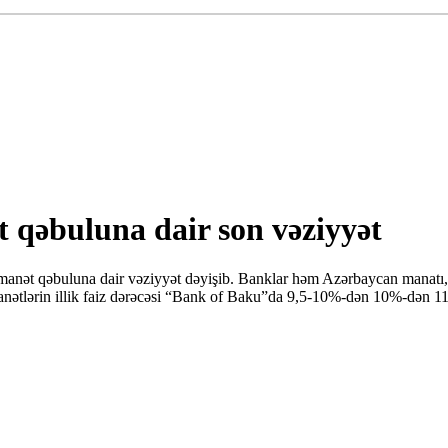
 qəbuluna dair son vəziyyət
anət qəbuluna dair vəziyyət dəyişib. Banklar həm Azərbaycan manatı, h
n əmanətlərin illik faiz dərəcəsi “Bank of Baku”da 9,5-10%-dən 10%-