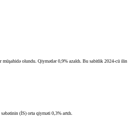
klər müşahidə olundu. Qiymətlər 0,9% azaldı. Bu sabitlik 2024-cü ilin
səbətinin (İS) orta qiyməti 0,3% artdı.