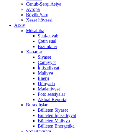
Cənub-Şərqi Asiya
Avropa
Böyük Şərq
Xəzər hövzəsi
Arxiv
Müsahibə
Sual-cavab
Çətin sual
Bizimkiler
Xəbərlər
Siyasət
Cəmiyyət
İqtisadiyyat
Maliyyə
Enerji
Dünyada
Mədəniyyət
Foto sessiyalar
Aktual Reportaj
Buraxılışlar
Bülleten Siyasət
Bülleten İqtisadiyyat
Bülleten Maliyyə
Bülleten Energetika
Söz istəyirəm