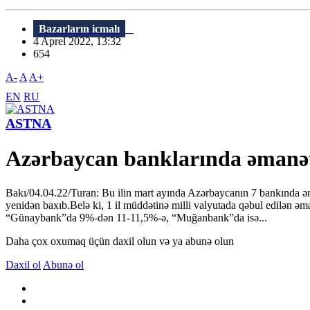
Bazarların icmalı
4 Aprel 2022, 13:32
654
A-
A
A+
EN
RU
ASTNA
Azərbaycan banklarında əmanət
Bakı/04.04.22/Turan: Bu ilin mart ayında Azərbaycanın 7 bankında əm
yenidən baxıb.Belə ki, 1 il müddətinə milli valyutada qəbul edilə
“Günaybank”da 9%-dən 11-11,5%-ə, “Muğanbank”da isə...
Daha çox oxumaq üçün daxil olun və ya abunə olun
Daxil ol
Abunə ol