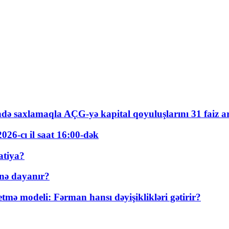
ində saxlamaqla AÇG-yə kapital qoyuluşlarını 31 faiz ar
026-cı il saat 16:00-dək
atiya?
nə dayanır?
ə modeli: Fərman hansı dəyişiklikləri gətirir?