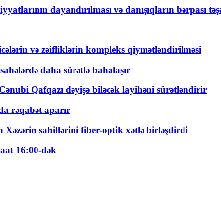
yyatlarının dayandırılması və danışıqların bərpası tə
ticələrin və zəifliklərin kompleks qiymətləndirilməsi
 sahələrdə daha sürətlə bahalaşır
ənubi Qafqazı dəyişə biləcək layihəni sürətləndirir
a rəqabət aparır
zərin sahillərini fiber-optik xətlə birləşdirdi
saat 16:00-dək