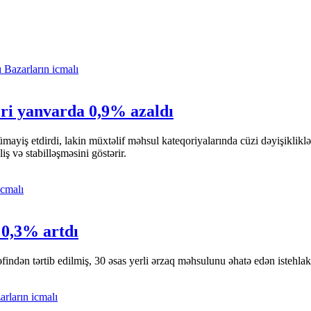
Bazarların icmalı
əri yanvarda 0,9% azaldı
 nümayiş etdirdi, lakin müxtəlif məhsul kateqoriyalarında cüzi dəyişikli
 və stabilləşməsini göstərir.
icmalı
 0,3% artdı
findən tərtib edilmiş, 30 əsas yerli ərzaq məhsulunu əhatə edən istehlak 
arların icmalı