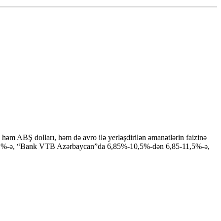
əm ABŞ dolları, həm də avro ilə yerləşdirilən əmanətlərin faizinə
dən 11%-ə, “Bank VTB Azərbaycan”da 6,85%-10,5%-dən 6,85-11,5%-ə,