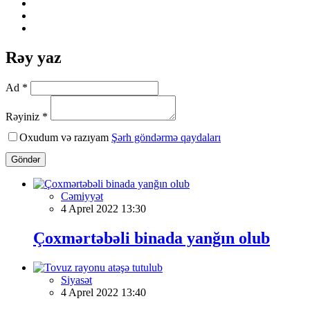
Rəy yaz
Ad *
Rəyiniz *
Oxudum və razıyam
Şərh göndərmə qaydaları
Göndər
Cəmiyyət
4 Aprel 2022 13:30
Çoxmərtəbəli binada yanğın olub
Siyasət
4 Aprel 2022 13:40