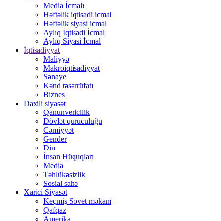
Media İcmalı
Həftəlik iqtisadi icmal
Həftəlik siyasi icmal
Aylıq İqtisadi İcmal
Aylıq Siyasi İcmal
İqtisadiyyat
Maliyyə
Makroiqtisadiyyat
Sənaye
Kənd təsərrüfatı
Biznes
Daxili siyasət
Qanunvericilik
Dövlət quruculuğu
Cəmiyyət
Gender
Din
İnsan Hüquqları
Media
Təhlükəsizlik
Sosial sahə
Xarici Siyasət
Keçmiş Sovet məkanı
Qafqaz
Amerika