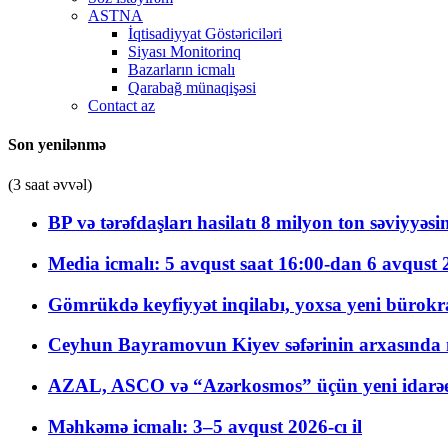
ASTNA
İqtisadiyyat Göstəriciləri
Siyası Monitorinq
Bazarların icmalı
Qarabağ münaqişəsi
Contact az
Son yenilənmə
(3 saat əvvəl)
BP və tərəfdaşları hasilatı 8 milyon ton səviyyəs
Media icmalı: 5 avqust saat 16:00-dan 6 avqust 2
Gömrükdə keyfiyyət inqilabı, yoxsa yeni bürokr
Ceyhun Bayramovun Kiyev səfərinin arxasında 
AZAL, ASCO və “Azərkosmos” üçün yeni idarəetm
Məhkəmə icmalı: 3–5 avqust 2026-cı il