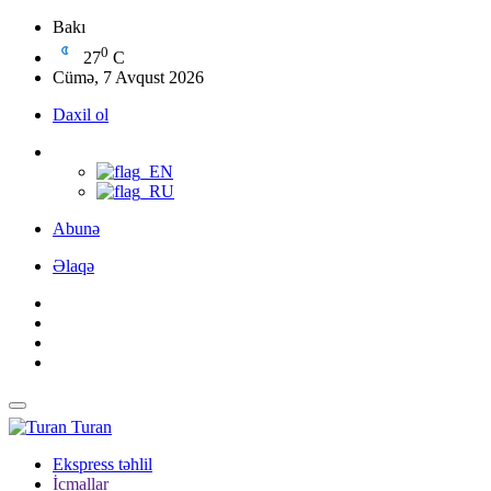
Bakı
0
27
C
Cümə, 7 Avqust 2026
Daxil ol
Abunə
Əlaqə
Turan
Ekspress təhlil
İcmallar