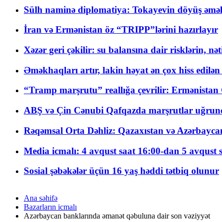
Sülh naminə diplomatiya: Tokayevin döyüş əməli
İran və Ermənistan öz “TRIPP”lərini hazırlayır
Xəzər geri çəkilir: su balansına dair risklərin, nə
Əməkhaqları artır, lakin həyat ən çox hiss edilən
“Tramp marşrutu” reallığa çevrilir: Ermənistan C
ABŞ və Çin Cənubi Qafqazda marşrutlar uğrund
Rəqəmsal Orta Dəhliz: Qazaxıstan və Azərbaycan Xə
Media icmalı: 4 avqust saat 16:00-dan 5 avqust 
Sosial şəbəkələr üçün 16 yaş həddi tətbiq olunur
Ana səhifə
Bazarların icmalı
Azərbaycan banklarında əmanət qəbuluna dair son vəziyyət