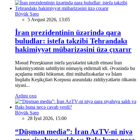
Böyük Şərq
5 Avqust 2026, 13:05
İran prezidentinin üzərində qara
buludlar: istefa təkzibi Tehrandakı
hakimiyyət mübarizəsini üzə çıxarır
Məsud Pezeşkianın istefa şayiələrini təkzib etməsi İran
hakimiyyətinin sabitliyini nümayiş etdirməli idi. Əvəzində bu
açıqlama mülki hökumət, dini mühafizəkarlar və İslam
İnqilabı Keşikçiləri Korpusu arasındakı ziddiyyətlərin ölkənin
siyasi...
Ardını oxu
Böyük Şərq
28 İyul 2026, 15:00
“Düşmən media”: İran AzTV-ni niyə