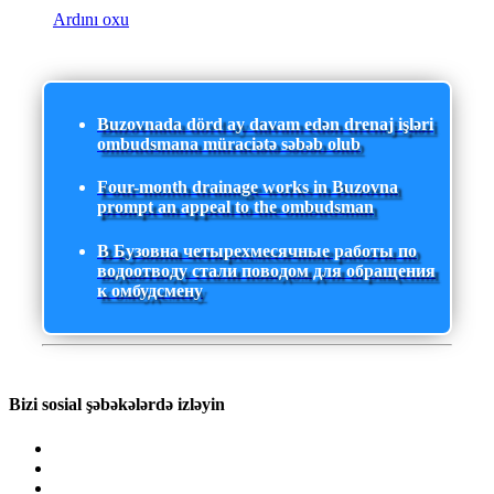
Ardını oxu
Buzovnada dörd ay davam edən drenaj işləri
ombudsmana müraciətə səbəb olub
Four-month drainage works in Buzovna
prompt an appeal to the ombudsman
В Бузовна четырехмесячные работы по
водоотводу стали поводом для обращения
к омбудсмену
Bizi sosial şəbəkələrdə izləyin