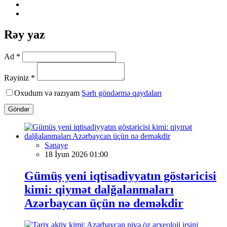
Rəy yaz
Ad *
Rəyiniz *
Oxudum və razıyam
Şərh göndərmə qaydaları
Göndər
Sənaye
18 İyun 2026 01:00
Gümüş yeni iqtisadiyyatın göstəricisi
kimi: qiymət dalğalanmaları
Azərbaycan üçün nə deməkdir