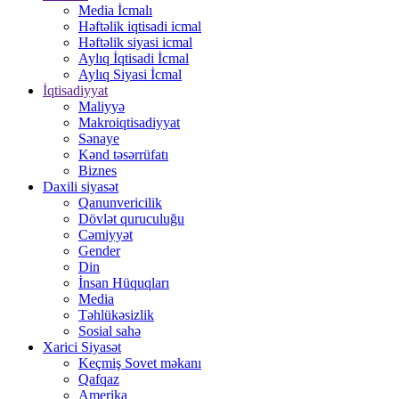
Media İcmalı
Həftəlik iqtisadi icmal
Həftəlik siyasi icmal
Aylıq İqtisadi İcmal
Aylıq Siyasi İcmal
İqtisadiyyat
Maliyyə
Makroiqtisadiyyat
Sənaye
Kənd təsərrüfatı
Biznes
Daxili siyasət
Qanunvericilik
Dövlət quruculuğu
Cəmiyyət
Gender
Din
İnsan Hüquqları
Media
Təhlükəsizlik
Sosial sahə
Xarici Siyasət
Keçmiş Sovet məkanı
Qafqaz
Amerika