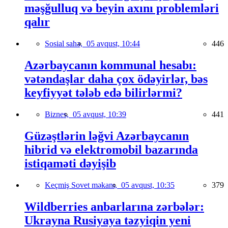
məşğulluq və beyin axını problemləri
qalır
Sosial sahə,
05 avqust, 10:44
446
Azərbaycanın kommunal hesabı:
vətəndaşlar daha çox ödəyirlər, bəs
keyfiyyət tələb edə bilirlərmi?
Biznes,
05 avqust, 10:39
441
Güzəştlərin ləğvi Azərbaycanın
hibrid və elektromobil bazarında
istiqaməti dəyişib
Keçmiş Sovet məkanı,
05 avqust, 10:35
379
Wildberries anbarlarına zərbələr:
Ukrayna Rusiyaya təzyiqin yeni