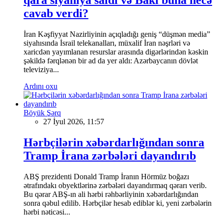
qara siyahıya saldı və Bakı buna necə
cavab verdi?
İran Kəşfiyyat Nazirliyinin açıqladığı geniş “düşmən media”
siyahısında İsrail telekanalları, müxalif İran nəşrləri və
xaricdən yayımlanan resurslar arasında digərlərindən kəskin
şəkildə fərqlənən bir ad da yer aldı: Azərbaycanın dövlət
televiziya...
Ardını oxu
Böyük Şərq
27 İyul 2026, 11:57
Hərbçilərin xəbərdarlığından sonra
Tramp İrana zərbələri dayandırıb
ABŞ prezidenti Donald Tramp İranın Hörmüz boğazı
ətrafındakı obyektlərinə zərbələri dayandırmaq qərarı verib.
Bu qərar ABŞ-ın ali hərbi rəhbərliyinin xəbərdarlığından
sonra qəbul edilib. Hərbçilər hesab ediblər ki, yeni zərbələrin
hərbi nəticəsi...