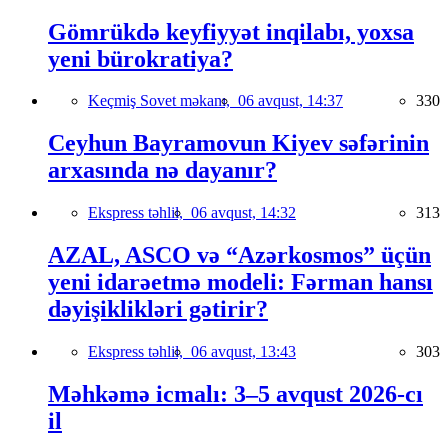
Gömrükdə keyfiyyət inqilabı, yoxsa
yeni bürokratiya?
Keçmiş Sovet məkanı,
06 avqust, 14:37
330
Ceyhun Bayramovun Kiyev səfərinin
arxasında nə dayanır?
Ekspress təhlil,
06 avqust, 14:32
313
AZAL, ASCO və “Azərkosmos” üçün
yeni idarəetmə modeli: Fərman hansı
dəyişiklikləri gətirir?
Ekspress təhlil,
06 avqust, 13:43
303
Məhkəmə icmalı: 3–5 avqust 2026-cı
il