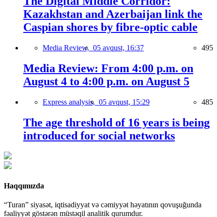
The Digital Middle Corridor:
Kazakhstan and Azerbaijan link the
Caspian shores by fibre-optic cable
Media Review,
05 avqust, 16:37
495
Media Review: From 4:00 p.m. on
August 4 to 4:00 p.m. on August 5
Express analysis,
05 avqust, 15:29
485
The age threshold of 16 years is being
introduced for social networks
Haqqımızda
“Turan” siyasət, iqtisadiyyat və cəmiyyət həyatının qovuşuğunda
fəaliyyət göstərən müstəqil analitik qurumdur.