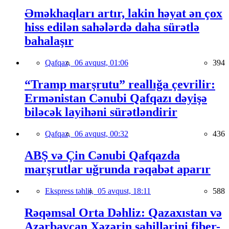
Əməkhaqları artır, lakin həyat ən çox
hiss edilən sahələrdə daha sürətlə
bahalaşır
Qafqaz,
06 avqust, 01:06
394
“Tramp marşrutu” reallığa çevrilir:
Ermənistan Cənubi Qafqazı dəyişə
biləcək layihəni sürətləndirir
Qafqaz,
06 avqust, 00:32
436
ABŞ və Çin Cənubi Qafqazda
marşrutlar uğrunda rəqabət aparır
Ekspress təhlil,
05 avqust, 18:11
588
Rəqəmsal Orta Dəhliz: Qazaxıstan və
Azərbaycan Xəzərin sahillərini fiber-