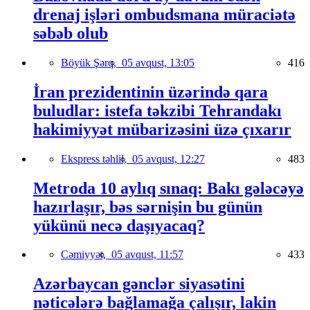
drenaj işləri ombudsmana müraciətə
səbəb olub
Böyük Şərq,
05 avqust, 13:05
416
İran prezidentinin üzərində qara
buludlar: istefa təkzibi Tehrandakı
hakimiyyət mübarizəsini üzə çıxarır
Ekspress təhlil,
05 avqust, 12:27
483
Metroda 10 aylıq sınaq: Bakı gələcəyə
hazırlaşır, bəs sərnişin bu günün
yükünü necə daşıyacaq?
Cəmiyyət,
05 avqust, 11:57
433
Azərbaycan gənclər siyasətini
nəticələrə bağlamağa çalışır, lakin