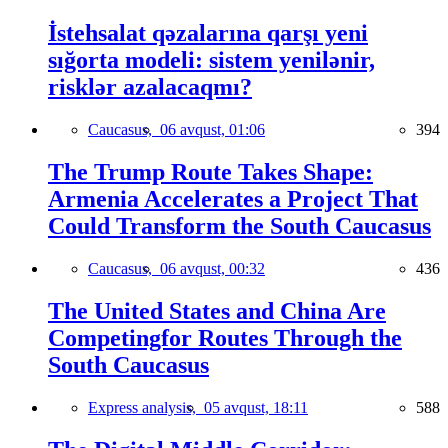
İstehsalat qəzalarına qarşı yeni
sığorta modeli: sistem yenilənir,
risklər azalacaqmı?
Caucasus,
06 avqust, 01:06
394
The Trump Route Takes Shape:
Armenia Accelerates a Project That
Could Transform the South Caucasus
Caucasus,
06 avqust, 00:32
436
The United States and China Are
Competingfor Routes Through the
South Caucasus
Express analysis,
05 avqust, 18:11
588