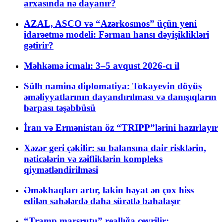
arxasında nə dayanır?
AZAL, ASCO və “Azərkosmos” üçün yeni
idarəetmə modeli: Fərman hansı dəyişiklikləri
gətirir?
Məhkəmə icmalı: 3–5 avqust 2026-cı il
Sülh naminə diplomatiya: Tokayevin döyüş
əməliyyatlarının dayandırılması və danışıqların
bərpası təşəbbüsü
İran və Ermənistan öz “TRIPP”lərini hazırlayır
Xəzər geri çəkilir: su balansına dair risklərin,
nəticələrin və zəifliklərin kompleks
qiymətləndirilməsi
Əməkhaqları artır, lakin həyat ən çox hiss
edilən sahələrdə daha sürətlə bahalaşır
“Tramp marşrutu” reallığa çevrilir: