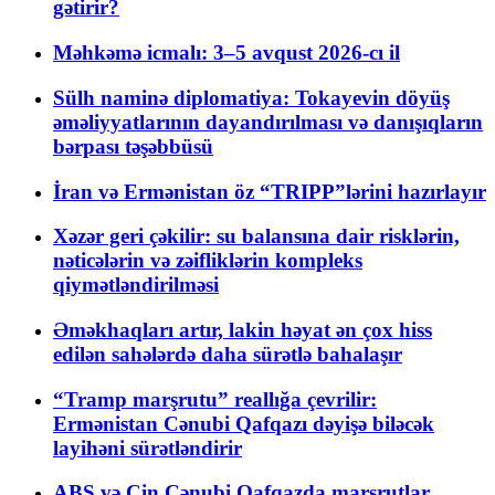
gətirir?
Məhkəmə icmalı: 3–5 avqust 2026-cı il
Sülh naminə diplomatiya: Tokayevin döyüş
əməliyyatlarının dayandırılması və danışıqların
bərpası təşəbbüsü
İran və Ermənistan öz “TRIPP”lərini hazırlayır
Xəzər geri çəkilir: su balansına dair risklərin,
nəticələrin və zəifliklərin kompleks
qiymətləndirilməsi
Əməkhaqları artır, lakin həyat ən çox hiss
edilən sahələrdə daha sürətlə bahalaşır
“Tramp marşrutu” reallığa çevrilir:
Ermənistan Cənubi Qafqazı dəyişə biləcək
layihəni sürətləndirir
ABŞ və Çin Cənubi Qafqazda marşrutlar