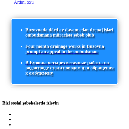
Ardını oxu
Buzovnada dörd ay davam edən drenaj işləri
ombudsmana müraciətə səbəb olub
Four-month drainage works in Buzovna
prompt an appeal to the ombudsman
В Бузовна четырехмесячные работы по
водоотводу стали поводом для обращения
к омбудсмену
Bizi sosial şəbəkələrdə izləyin