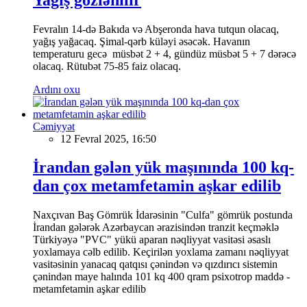
Fevralın 14-də Bakıda və Abşeronda hava tutqun olacaq,
yağış yağacaq. Şimal-qərb küləyi əsəcək. Havanın
temperaturu gecə müsbət 2 + 4, gündüz müsbət 5 + 7 dərəcə
olacaq. Rütubət 75-85 faiz olacaq.
Ardını oxu
Cəmiyyət
12 Fevral 2025, 16:50
İrandan gələn yük maşınında 100 kq-
dan çox metamfetamin aşkar edilib
Naxçıvan Baş Gömrük İdarəsinin "Culfa" gömrük postunda
İrandan gələrək Azərbaycan ərazisindən tranzit keçməklə
Türkiyəyə "PVC" yükü aparan nəqliyyat vasitəsi əsaslı
yoxlamaya cəlb edilib. Keçirilən yoxlama zamanı nəqliyyat
vasitəsinin yanacaq qatqısı çənindən və qızdırıcı sistemin
çənindən maye halında 101 kq 400 qram psixotrop maddə -
metamfetamin aşkar edilib