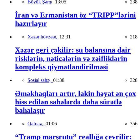
Böyük Şərq,
13:05
238
İran və Ermənistan öz “TRIPP”lərini
hazırlayır
Xəzər hövzəsi,
12:31
218
Xəzər geri çəkilir: su balansına dair
risklərin, nəticələrin və zəifliklərin
kompleks qiymətləndirilməsi
Sosial sahə,
01:38
328
Əməkhaqları artır, lakin həyat ən çox
hiss edilən sahələrdə daha sürətlə
bahalaşır
Qafqaz,
01:06
356
“Tramp marşrutu” reallığa çevrilir: