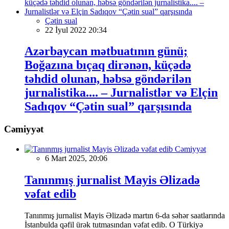
Çətin sual
22 İyul 2022 20:34
Azərbaycan mətbuatının günü;
Boğazına bıçaq dirənən, küçədə
təhdid olunan, həbsə göndərilən
jurnalistika.... – Jurnalistlər və Elçin
Sadıqov “Çətin sual” qarşısında
Cəmiyyət
Cəmiyyət
6 Mart 2025, 20:06
Tanınmış jurnalist Mayis Əlizadə
vəfat edib
Tanınmış jurnalist Mayis Əlizadə martın 6-da səhər saatlarında
İstanbulda qəfil ürək tutmasından vəfat edib. O Türkiyə