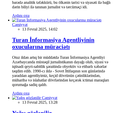
barədə analitik təfəkkürü, bu ölkənin tarixi və siyasəti ilə bağlı
dərin biliyi ilə tanınan jurnalist və tərcüməçi idi.
Ardını oxu
Cəmiyyət
13 Fevral 2025, 14:02
Turan İnformasiya Agentliyinin
oxucularına müraciətı
Otuz ildən artıq bir müddətdə Turan İnformasiya Agentliyi
Azərbaycanda müstəqil jurnalistikanın dayağı olub, siyasi və
iqtisadi qeyri-sabitlik şəraitində obyektiv və etibarlı xəbərlər
təqdim edib. 1990-cı ildə - Sovet İttifaqının son günlərində
yaradılan agentliyimiz, keçid dövrünün çətinliklərindən,
müharibə və islahatlar dövrlərindən keçərək ictimai maraqları
qorumağa sadiq qalıb.
Ardını oxu
Cəmiyyət
13 Fevral 2025, 13:28
Yağış gözlənilir