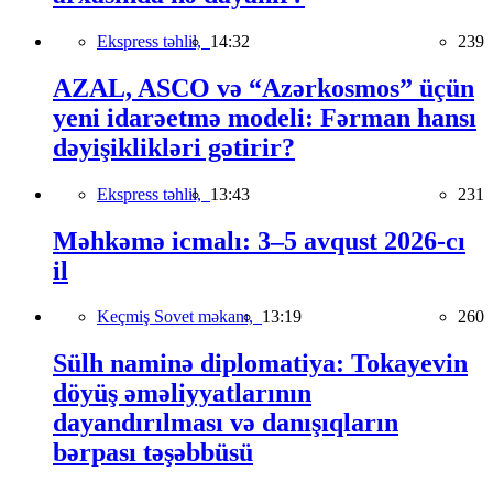
Ekspress təhlil,
14:32
239
AZAL, ASCO və “Azərkosmos” üçün
yeni idarəetmə modeli: Fərman hansı
dəyişiklikləri gətirir?
Ekspress təhlil,
13:43
231
Məhkəmə icmalı: 3–5 avqust 2026-cı
il
Keçmiş Sovet məkanı,
13:19
260
Sülh naminə diplomatiya: Tokayevin
döyüş əməliyyatlarının
dayandırılması və danışıqların
bərpası təşəbbüsü