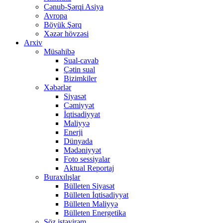
Cənub-Şərqi Asiya
Avropa
Böyük Şərq
Xəzər hövzəsi
Arxiv
Müsahibə
Sual-cavab
Çətin sual
Bizimkiler
Xəbərlər
Siyasət
Cəmiyyət
İqtisadiyyat
Maliyyə
Enerji
Dünyada
Mədəniyyət
Foto sessiyalar
Aktual Reportaj
Buraxılışlar
Bülleten Siyasət
Bülleten İqtisadiyyat
Bülleten Maliyyə
Bülleten Energetika
Söz istəyirəm