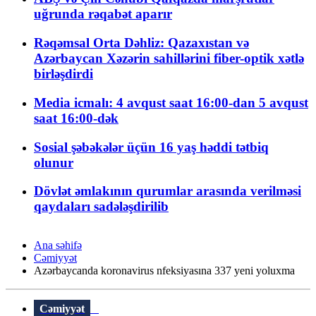
uğrunda rəqabət aparır
Rəqəmsal Orta Dəhliz: Qazaxıstan və
Azərbaycan Xəzərin sahillərini fiber-optik xətlə
birləşdirdi
Media icmalı: 4 avqust saat 16:00-dan 5 avqust
saat 16:00-dək
Sosial şəbəkələr üçün 16 yaş həddi tətbiq
olunur
Dövlət əmlakının qurumlar arasında verilməsi
qaydaları sadələşdirilib
Ana səhifə
Cəmiyyət
Azərbaycanda koronavirus nfeksiyasına 337 yeni yoluxma
Cəmiyyət