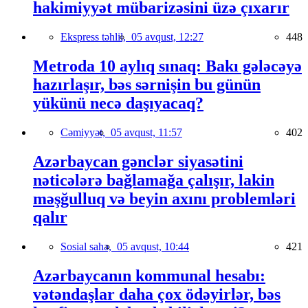
hakimiyyət mübarizəsini üzə çıxarır
Ekspress təhlil,
05 avqust, 12:27
448
Metroda 10 aylıq sınaq: Bakı gələcəyə
hazırlaşır, bəs sərnişin bu günün
yükünü necə daşıyacaq?
Cəmiyyət,
05 avqust, 11:57
402
Azərbaycan gənclər siyasətini
nəticələrə bağlamağa çalışır, lakin
məşğulluq və beyin axını problemləri
qalır
Sosial sahə,
05 avqust, 10:44
421
Azərbaycanın kommunal hesabı:
vətəndaşlar daha çox ödəyirlər, bəs