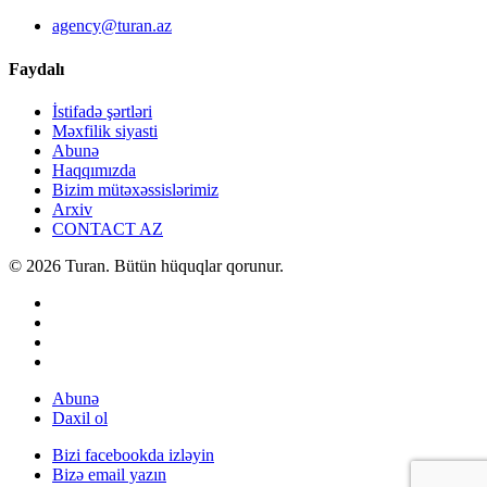
agency@turan.az
Faydalı
İstifadə şərtləri
Məxfilik siyasti
Abunə
Haqqımızda
Bizim mütəxəssislərimiz
Arxiv
CONTACT AZ
© 2026 Turan. Bütün hüquqlar qorunur.
Abunə
Daxil ol
Bizi facebookda izləyin
Bizə email yazın