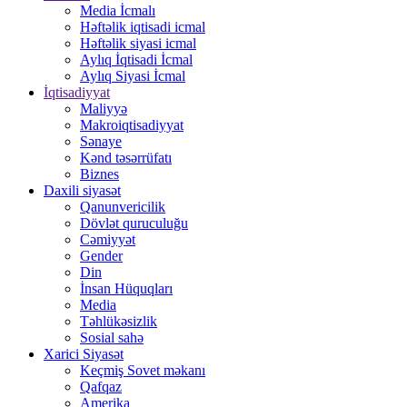
Media İcmalı
Həftəlik iqtisadi icmal
Həftəlik siyasi icmal
Aylıq İqtisadi İcmal
Aylıq Siyasi İcmal
İqtisadiyyat
Maliyyə
Makroiqtisadiyyat
Sənaye
Kənd təsərrüfatı
Biznes
Daxili siyasət
Qanunvericilik
Dövlət quruculuğu
Cəmiyyət
Gender
Din
İnsan Hüquqları
Media
Təhlükəsizlik
Sosial sahə
Xarici Siyasət
Keçmiş Sovet məkanı
Qafqaz
Amerika