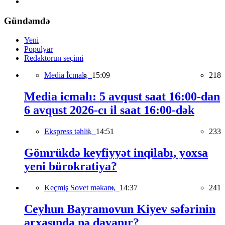
Gündəmdə
Yeni
Populyar
Redaktorun seçimi
Media İcmalı,
15:09
218
Media icmalı: 5 avqust saat 16:00-dan
6 avqust 2026-cı il saat 16:00-dək
Ekspress təhlil,
14:51
233
Gömrükdə keyfiyyət inqilabı, yoxsa
yeni bürokratiya?
Keçmiş Sovet məkanı,
14:37
241
Ceyhun Bayramovun Kiyev səfərinin
arxasında nə dayanır?