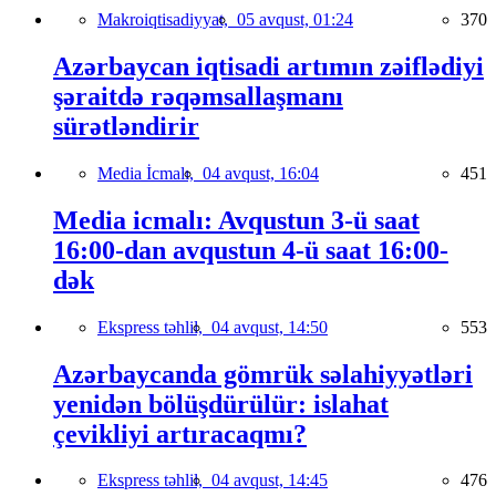
Makroiqtisadiyyat,
05 avqust, 01:24
370
Azərbaycan iqtisadi artımın zəiflədiyi
şəraitdə rəqəmsallaşmanı
sürətləndirir
Media İcmalı,
04 avqust, 16:04
451
Media icmalı: Avqustun 3-ü saat
16:00-dan avqustun 4-ü saat 16:00-
dək
Ekspress təhlil,
04 avqust, 14:50
553
Azərbaycanda gömrük səlahiyyətləri
yenidən bölüşdürülür: islahat
çevikliyi artıracaqmı?
Ekspress təhlil,
04 avqust, 14:45
476