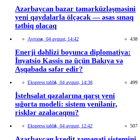
Azərbaycan bazar təmərküzləşməsini
yeni qaydalarla ölçəcək — əsas sınaq
tətbiq olacaq
Avropa,
04 avqust, 14:42
438
Enerji dəhlizi boyunca diplomatiya:
İnyatsio Kassis nə üçün Bakıya və
Aşqabada səfər edir?
Ekspress təhlil,
04 avqust, 14:38
499
İstehsalat qəzalarına qarşı yeni
sığorta modeli: sistem yenilənir,
risklər azalacaqmı?
Ekspress təhlil,
04 avqust, 12:42
507
Azərbaycan kredit zəmanəti sistemini