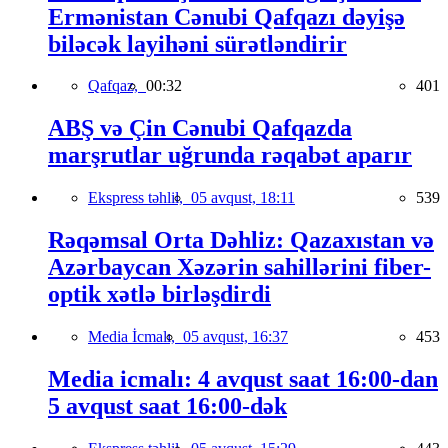
Ermənistan Cənubi Qafqazı dəyişə
biləcək layihəni sürətləndirir
Qafqaz,
00:32
401
ABŞ və Çin Cənubi Qafqazda
marşrutlar uğrunda rəqabət aparır
Ekspress təhlil,
05 avqust, 18:11
539
Rəqəmsal Orta Dəhliz: Qazaxıstan və
Azərbaycan Xəzərin sahillərini fiber-
optik xətlə birləşdirdi
Media İcmalı,
05 avqust, 16:37
453
Media icmalı: 4 avqust saat 16:00-dan
5 avqust saat 16:00-dək