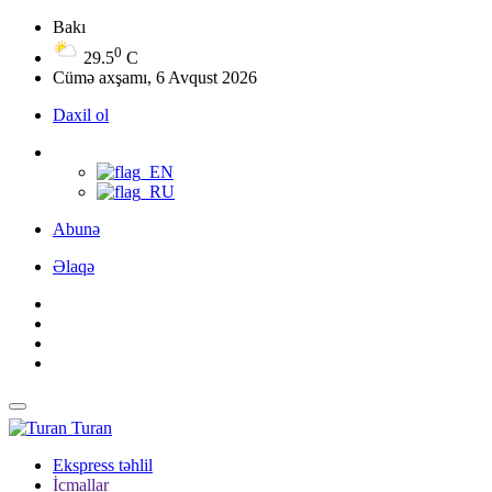
Bakı
0
29.5
C
Cümə axşamı, 6 Avqust 2026
Daxil ol
Abunə
Əlaqə
Turan
Ekspress təhlil
İcmallar