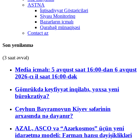
ASTNA
İqtisadiyyat Göstəriciləri
Siyası Monitorinq
Bazarların icmalı
Qarabağ münaqişəsi
Contact az
Son yenilənmə
(3 saat əvvəl)
Media icmalı: 5 avqust saat 16:00-dan 6 avqust
2026-cı il saat 16:00-dək
Gömrükdə keyfiyyət inqilabı, yoxsa yeni
bürokratiya?
Ceyhun Bayramovun Kiyev səfərinin
arxasında nə dayanır?
AZAL, ASCO və “Azərkosmos” üçün yeni
idarəetmə modeli: Fərman hansı dəyişiklikləri