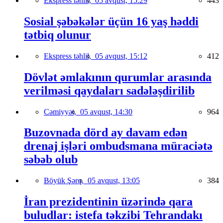
Ekspress təhlil,
05 avqust, 15:29
443
Sosial şəbəkələr üçün 16 yaş həddi
tətbiq olunur
Ekspress təhlil,
05 avqust, 15:12
412
Dövlət əmlakının qurumlar arasında
verilməsi qaydaları sadələşdirilib
Cəmiyyət,
05 avqust, 14:30
964
Buzovnada dörd ay davam edən
drenaj işləri ombudsmana müraciətə
səbəb olub
Böyük Şərq,
05 avqust, 13:05
384
İran prezidentinin üzərində qara
buludlar: istefa təkzibi Tehrandakı