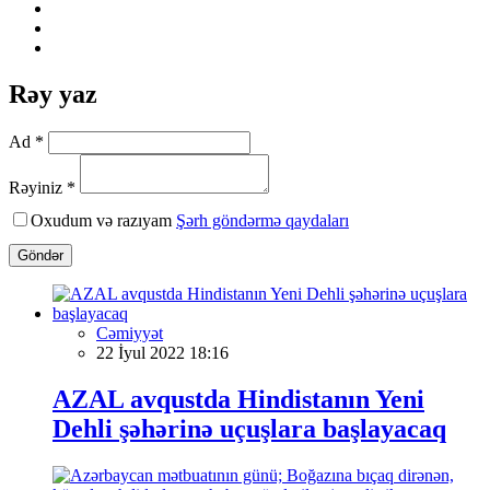
Rəy yaz
Ad *
Rəyiniz *
Oxudum və razıyam
Şərh göndərmə qaydaları
Göndər
Cəmiyyət
22 İyul 2022 18:16
AZAL avqustda Hindistanın Yeni
Dehli şəhərinə uçuşlara başlayacaq