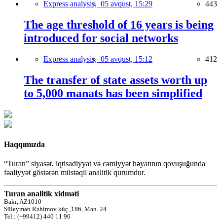
Express analysis,
05 avqust, 15:29
443
The age threshold of 16 years is being
introduced for social networks
Express analysis,
05 avqust, 15:12
412
The transfer of state assets worth up
to 5,000 manats has been simplified
Haqqımızda
“Turan” siyasət, iqtisadiyyat və cəmiyyət həyatının qovuşuğunda
fəaliyyət göstərən müstəqil analitik qurumdur.
Turan analitik xidməti
Bakı, AZ1010
Süleyman Rəhimov küç.,186, Mən. 24
Tel.: (+99412) 440 11 96