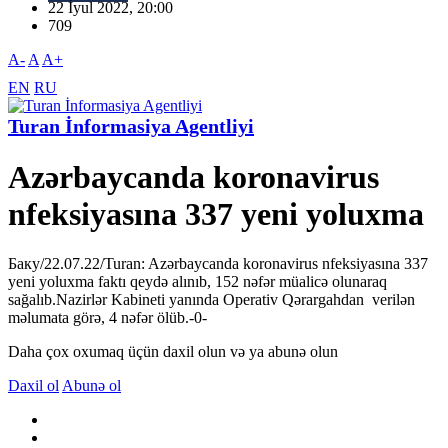
22 İyul 2022, 20:00
709
A-
A
A+
EN
RU
Turan İnformasiya Agentliyi
Azərbaycanda koronavirus
nfeksiyasına 337 yeni yoluxma
Баку/22.07.22/Turan: Azərbaycanda koronavirus nfeksiyasına 337
yeni yoluxma faktı qeydə alınıb, 152 nəfər müalicə olunaraq
sağalıb.Nazirlər Kabineti yanında Operativ Qərargahdan verilən
məlumata görə, 4 nəfər ölüb.-0-
Daha çox oxumaq üçün daxil olun və ya abunə olun
Daxil ol
Abunə ol