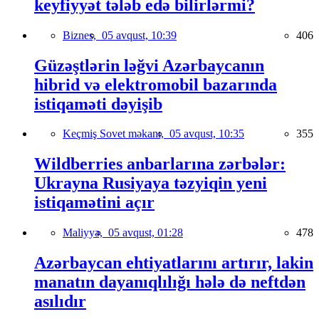
keyfiyyət tələb edə bilirlərmi?
Biznes,
05 avqust, 10:39
406
Güzəştlərin ləğvi Azərbaycanın
hibrid və elektromobil bazarında
istiqaməti dəyişib
Keçmiş Sovet məkanı,
05 avqust, 10:35
355
Wildberries anbarlarına zərbələr:
Ukrayna Rusiyaya təzyiqin yeni
istiqamətini açır
Maliyyə,
05 avqust, 01:28
478
Azərbaycan ehtiyatlarını artırır, lakin
manatın dayanıqlılığı hələ də neftdən
asılıdır