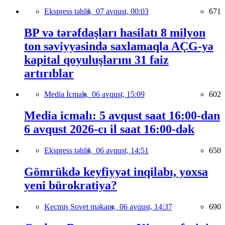
Ekspress təhlil,
07 avqust, 00:03
671
BP və tərəfdaşları hasilatı 8 milyon
ton səviyyəsində saxlamaqla AÇG-yə
kapital qoyuluşlarını 31 faiz
artırıblar
Media İcmalı,
06 avqust, 15:09
602
Media icmalı: 5 avqust saat 16:00-dan
6 avqust 2026-cı il saat 16:00-dək
Ekspress təhlil,
06 avqust, 14:51
650
Gömrükdə keyfiyyət inqilabı, yoxsa
yeni bürokratiya?
Keçmiş Sovet məkanı,
06 avqust, 14:37
690