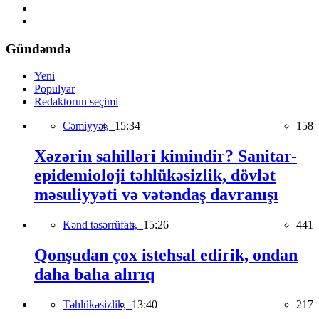
Gündəmdə
Yeni
Populyar
Redaktorun seçimi
Cəmiyyət,
15:34
158
Xəzərin sahilləri kimindir? Sanitar-
epidemioloji təhlükəsizlik, dövlət
məsuliyyəti və vətəndaş davranışı
Kənd təsərrüfatı,
15:26
441
Qonşudan çox istehsal edirik, ondan
daha baha alırıq
Təhlükəsizlik,
13:40
217