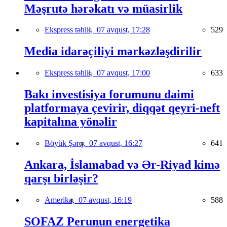
Məşrutə hərəkatı və müasirlik
Ekspress təhlil,
07 avqust, 17:28
529
Media idarəçiliyi mərkəzləşdirilir
Ekspress təhlil,
07 avqust, 17:00
633
Bakı investisiya forumunu daimi
platformaya çevirir, diqqət qeyri-neft
kapitalına yönəlir
Böyük Şərq,
07 avqust, 16:27
641
Ankara, İslamabad və Ər-Riyad kimə
qarşı birləşir?
Amerika,
07 avqust, 16:19
588
SOFAZ Perunun energetika