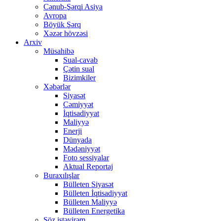
Cənub-Şərqi Asiya
Avropa
Böyük Şərq
Xəzər hövzəsi
Arxiv
Müsahibə
Sual-cavab
Çətin sual
Bizimkiler
Xəbərlər
Siyasət
Cəmiyyət
İqtisadiyyat
Maliyyə
Enerji
Dünyada
Mədəniyyət
Foto sessiyalar
Aktual Reportaj
Buraxılışlar
Bülleten Siyasət
Bülleten İqtisadiyyat
Bülleten Maliyyə
Bülleten Energetika
Söz istəyirəm