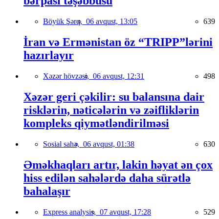
bərpası təşəbbüsü
Böyük Şərq,
06 avqust, 13:05
639
İran və Ermənistan öz “TRIPP”lərini
hazırlayır
Xəzər hövzəsi,
06 avqust, 12:31
498
Xəzər geri çəkilir: su balansına dair
risklərin, nəticələrin və zəifliklərin
kompleks qiymətləndirilməsi
Sosial sahə,
06 avqust, 01:38
630
Əməkhaqları artır, lakin həyat ən çox
hiss edilən sahələrdə daha sürətlə
bahalaşır
Express analysis,
07 avqust, 17:28
529