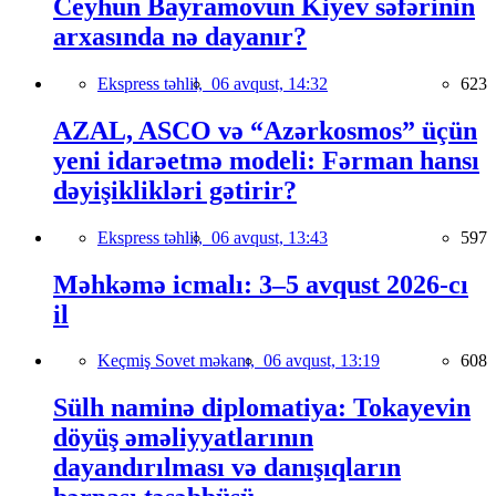
Ceyhun Bayramovun Kiyev səfərinin
arxasında nə dayanır?
Ekspress təhlil,
06 avqust, 14:32
623
AZAL, ASCO və “Azərkosmos” üçün
yeni idarəetmə modeli: Fərman hansı
dəyişiklikləri gətirir?
Ekspress təhlil,
06 avqust, 13:43
597
Məhkəmə icmalı: 3–5 avqust 2026-cı
il
Keçmiş Sovet məkanı,
06 avqust, 13:19
608
Sülh naminə diplomatiya: Tokayevin
döyüş əməliyyatlarının
dayandırılması və danışıqların