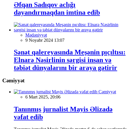
Əfqan Sadıqov aclığı
dayandırmaqdan imtina edib
Mədəniyyət
9 Noyabr 2024 13:07
Sənət qalereyasında Meşənin pıçıltısı:
Elnarə Nəsirlinin sərgisi insan və
təbiət dünyalarını bir araya gətirir
Cəmiyyət
Cəmiyyət
6 Mart 2025, 20:06
Tanınmış jurnalist Mayis Əlizadə
vəfat edib