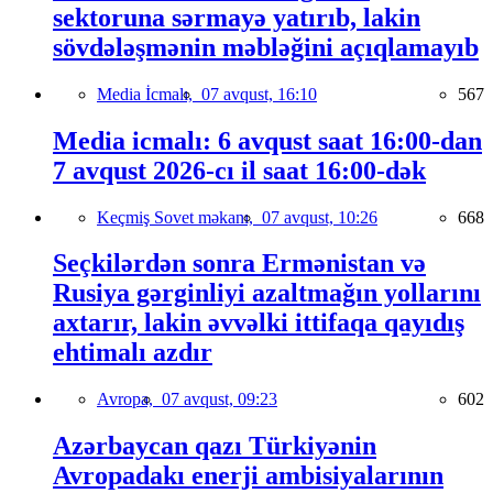
sektoruna sərmayə yatırıb, lakin
sövdələşmənin məbləğini açıqlamayıb
Media İcmalı,
07 avqust, 16:10
567
Media icmalı: 6 avqust saat 16:00-dan
7 avqust 2026-cı il saat 16:00-dək
Keçmiş Sovet məkanı,
07 avqust, 10:26
668
Seçkilərdən sonra Ermənistan və
Rusiya gərginliyi azaltmağın yollarını
axtarır, lakin əvvəlki ittifaqa qayıdış
ehtimalı azdır
Avropa,
07 avqust, 09:23
602
Azərbaycan qazı Türkiyənin
Avropadakı enerji ambisiyalarının