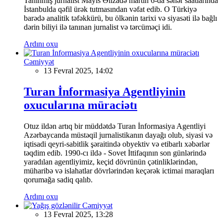
Tanınmış jurnalist Mayis Əlizadə martın 6-da səhər saatlarında
İstanbulda qəfil ürək tutmasından vəfat edib. O Türkiyə
barədə analitik təfəkkürü, bu ölkənin tarixi və siyasəti ilə bağlı
dərin biliyi ilə tanınan jurnalist və tərcüməçi idi.
Ardını oxu
Cəmiyyət
13 Fevral 2025, 14:02
Turan İnformasiya Agentliyinin
oxucularına müraciətı
Otuz ildən artıq bir müddətdə Turan İnformasiya Agentliyi
Azərbaycanda müstəqil jurnalistikanın dayağı olub, siyasi və
iqtisadi qeyri-sabitlik şəraitində obyektiv və etibarlı xəbərlər
təqdim edib. 1990-cı ildə - Sovet İttifaqının son günlərində
yaradılan agentliyimiz, keçid dövrünün çətinliklərindən,
müharibə və islahatlar dövrlərindən keçərək ictimai maraqları
qorumağa sadiq qalıb.
Ardını oxu
Cəmiyyət
13 Fevral 2025, 13:28