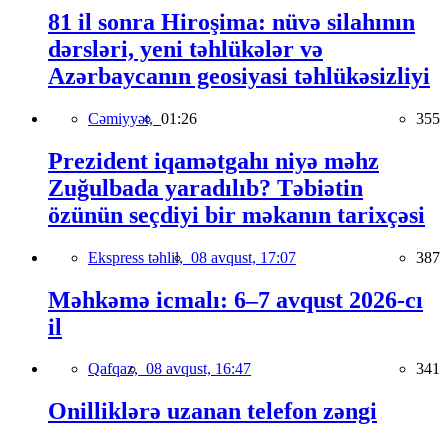
81 il sonra Hiroşima: nüvə silahının
dərsləri, yeni təhlükələr və
Azərbaycanın geosiyasi təhlükəsizliyi
Cəmiyyət,
01:26
355
Prezident iqamətgahı niyə məhz
Zuğulbada yaradılıb? Təbiətin
özünün seçdiyi bir məkanın tarixçəsi
Ekspress təhlil,
08 avqust, 17:07
387
Məhkəmə icmalı: 6–7 avqust 2026-cı
il
Qafqaz,
08 avqust, 16:47
341
Onilliklərə uzanan telefon zəngi