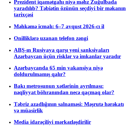
Prezident iqamətgahı niyə məhz Zuğulbada
yaradılıb? Təbiətin özünün seçdiyi bir məkanın
tarixçəsi
Məhkəmə icmalı: 6–7 avqust 2026-cı il
Onilliklərə uzanan telefon zəngi
ABŞ-ın Rusiyaya qarşı yeni sanksiyaları
Azərbaycan üçün risklər və imkanlar yaradır
Azərbaycanda 65 min vakansiya niyə
doldurulmamış qalır?
Bakı metrosunun xətlərinin ayrılması:
nəqliyyat böhranından necə qaçmaq olar?
Təbriz azadlığının salnaməsi: Məşrutə hərəkatı
və müasirlik
Media idarəçiliyi mərkəzləşdirilir