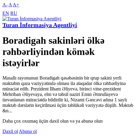
A-
A
A+
EN
RU
Turan İnformasiya Agentliyi
Boradigah sakinləri ölkə
rəhbərliyindən kömək
istəyirlər
Masallı rayonunun Boradigah qəsəbəsinin bir qrup sakini yerli
məktəbin qəza vəziyyətində olması ilə əlaqədar ölkə rəhbərliyinə
müraciət edib. Prezident İlham Əliyevə, birinci vitse-prezident
Mehriban Əliyevaya, elm və təhsil naziri Emin Əmrullayevə
ünvanlanan müraciətdə bildirilir ki, Nizami Gəncəvi adına 1 saylı
məktəb dərslərin keçirilməsi üçün təhlükəli vəziyyətə düşüb. Məktəb
&n...
Daha çox oxumaq üçün daxil olun və ya abunə olun
Daxil ol
Abunə ol