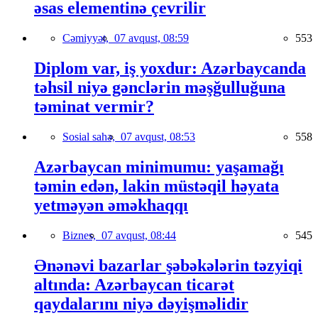
əsas elementinə çevrilir
Cəmiyyət,
07 avqust, 08:59
553
Diplom var, iş yoxdur: Azərbaycanda
təhsil niyə gənclərin məşğulluğuna
təminat vermir?
Sosial sahə,
07 avqust, 08:53
558
Azərbaycan minimumu: yaşamağı
təmin edən, lakin müstəqil həyata
yetməyən əməkhaqqı
Biznes,
07 avqust, 08:44
545
Ənənəvi bazarlar şəbəkələrin təzyiqi
altında: Azərbaycan ticarət
qaydalarını niyə dəyişməlidir