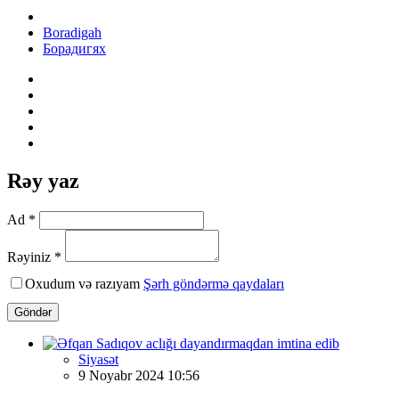
Boradigah
Борадигях
Rəy yaz
Ad *
Rəyiniz *
Oxudum və razıyam
Şərh göndərmə qaydaları
Göndər
Siyasət
9 Noyabr 2024 10:56