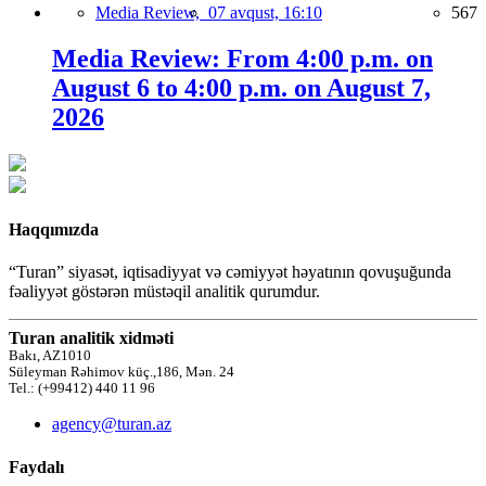
Media Review,
07 avqust, 16:10
567
Media Review: From 4:00 p.m. on
August 6 to 4:00 p.m. on August 7,
2026
Haqqımızda
“Turan” siyasət, iqtisadiyyat və cəmiyyət həyatının qovuşuğunda
fəaliyyət göstərən müstəqil analitik qurumdur.
Turan analitik xidməti
Bakı, AZ1010
Süleyman Rəhimov küç.,186, Mən. 24
Tel.: (+99412) 440 11 96
agency@turan.az
Faydalı