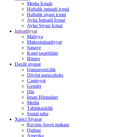
Media İcmalı
Həftəlik iqtisadi icmal
Həftəlik siyasi icmal
Aylıq İqtisadi İcmal
Aylıq Siyasi İcmal
İqtisadiyyat
Maliyyə
Makroiqtisadiyyat
Sənaye
Kənd təsərrüfatı
Biznes
Daxili siyasət
Qanunvericilik
Dövlət quruculuğu
Cəmiyyət
Gender
Din
İnsan Hüquqları
Media
Təhlükəsizlik
Sosial sahə
Xarici Siyasət
Keçmiş Sovet məkanı
Qafqaz
Amerika