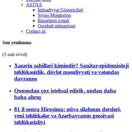
ASTNA
İqtisadiyyat Göstəriciləri
Siyası Monitorinq
Bazarların icmalı
Qarabağ münaqişəsi
Contact az
Son yenilənmə
(3 saat əvvəl)
Xəzərin sahilləri kimindir? Sanitar-epidemioloji
təhlükəsizlik, dövlət məsuliyyəti və vətəndaş
davranışı
Qonşudan çox istehsal edirik, ondan daha
baha alırıq
81 il sonra Hiroşima: nüvə silahının dərsləri,
yeni təhlükələr və Azərbaycanın geosiyasi
təhlükəsizliyi