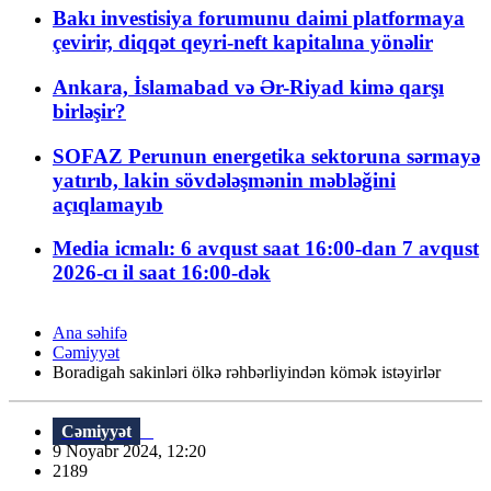
Bakı investisiya forumunu daimi platformaya
çevirir, diqqət qeyri-neft kapitalına yönəlir
Ankara, İslamabad və Ər-Riyad kimə qarşı
birləşir?
SOFAZ Perunun energetika sektoruna sərmayə
yatırıb, lakin sövdələşmənin məbləğini
açıqlamayıb
Media icmalı: 6 avqust saat 16:00-dan 7 avqust
2026-cı il saat 16:00-dək
Ana səhifə
Cəmiyyət
Boradigah sakinləri ölkə rəhbərliyindən kömək istəyirlər
Cəmiyyət
9 Noyabr 2024, 12:20
2189