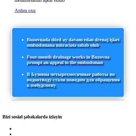
metamfetamin aşkar edilib
Ardını oxu
Buzovnada dörd ay davam edən drenaj işləri
ombudsmana müraciətə səbəb olub
Four-month drainage works in Buzovna
prompt an appeal to the ombudsman
В Бузовна четырехмесячные работы по
водоотводу стали поводом для обращения
к омбудсмену
Bizi sosial şəbəkələrdə izləyin