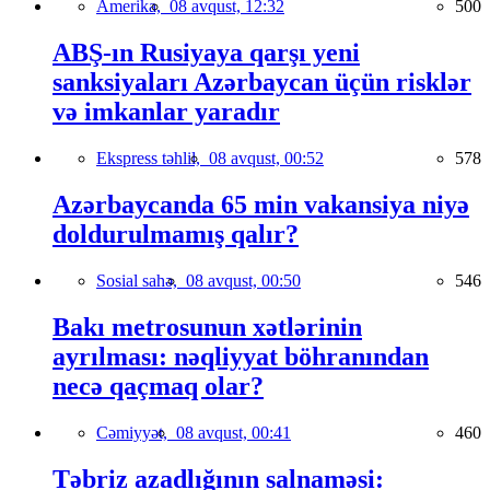
Amerika,
08 avqust, 12:32
500
ABŞ-ın Rusiyaya qarşı yeni
sanksiyaları Azərbaycan üçün risklər
və imkanlar yaradır
Ekspress təhlil,
08 avqust, 00:52
578
Azərbaycanda 65 min vakansiya niyə
doldurulmamış qalır?
Sosial sahə,
08 avqust, 00:50
546
Bakı metrosunun xətlərinin
ayrılması: nəqliyyat böhranından
necə qaçmaq olar?
Cəmiyyət,
08 avqust, 00:41
460
Təbriz azadlığının salnaməsi: