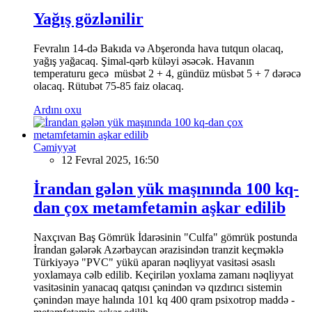
Yağış gözlənilir
Fevralın 14-də Bakıda və Abşeronda hava tutqun olacaq,
yağış yağacaq. Şimal-qərb küləyi əsəcək. Havanın
temperaturu gecə müsbət 2 + 4, gündüz müsbət 5 + 7 dərəcə
olacaq. Rütubət 75-85 faiz olacaq.
Ardını oxu
Cəmiyyət
12 Fevral 2025, 16:50
İrandan gələn yük maşınında 100 kq-
dan çox metamfetamin aşkar edilib
Naxçıvan Baş Gömrük İdarəsinin "Culfa" gömrük postunda
İrandan gələrək Azərbaycan ərazisindən tranzit keçməklə
Türkiyəyə "PVC" yükü aparan nəqliyyat vasitəsi əsaslı
yoxlamaya cəlb edilib. Keçirilən yoxlama zamanı nəqliyyat
vasitəsinin yanacaq qatqısı çənindən və qızdırıcı sistemin
çənindən maye halında 101 kq 400 qram psixotrop maddə -