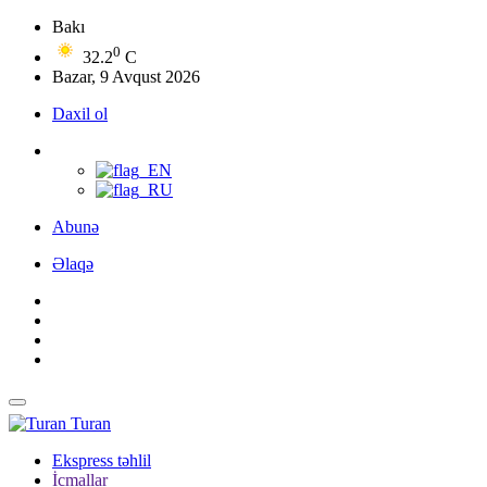
Bakı
0
32.2
C
Bazar, 9 Avqust 2026
Daxil ol
Abunə
Əlaqə
Turan
Ekspress təhlil
İcmallar