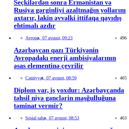
Seçkilərdən sonra Ermənistan və
Rusiya gərginliyi azaltmağın yollarını
axtarır, lakin əvvəlki ittifaqa qayıdış
ehtimalı azdır
Avropa,
07 avqust, 09:23
496
Azərbaycan qazı Türkiyənin
Avropadakı enerji ambisiyalarının
əsas elementinə çevrilir
Cəmiyyət,
07 avqust, 08:59
465
Diplom var, iş yoxdur: Azərbaycanda
təhsil niyə gənclərin məşğulluğuna
təminat vermir?
Sosial sahə,
07 avqust, 08:53
463