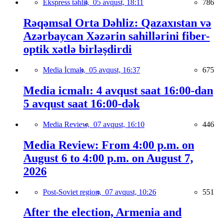
Ekspress təhlil,
05 avqust, 18:11
786
Rəqəmsal Orta Dəhliz: Qazaxıstan və
Azərbaycan Xəzərin sahillərini fiber-
optik xətlə birləşdirdi
Media İcmalı,
05 avqust, 16:37
675
Media icmalı: 4 avqust saat 16:00-dan
5 avqust saat 16:00-dək
Media Review,
07 avqust, 16:10
446
Media Review: From 4:00 p.m. on
August 6 to 4:00 p.m. on August 7,
2026
Post-Soviet region,
07 avqust, 10:26
551
After the election, Armenia and