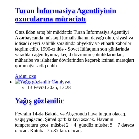
Turan İnformasiya Agentliyinin
oxucularına müraciətı
Otuz ildən artıq bir müddətdə Turan İnformasiya Agentliyi
Azərbaycanda müstəqil jurnalistikanın dayağı olub, siyasi və
iqtisadi qeyri-sabitlik şəraitində obyektiv və etibarlı xəbərlər
təqdim edib. 1990-cı ildə - Sovet İttifaqının son günlərində
yaradılan agentliyimiz, keçid dövrünün çətinliklərindən,
müharibə və islahatlar dövrlərindən keçərək ictimai maraqları
qorumağa sadiq qalıb.
Ardını oxu
Cəmiyyət
13 Fevral 2025, 13:28
Yağış gözlənilir
Fevralın 14-də Bakıda və Abşeronda hava tutqun olacaq,
yağış yağacaq. Şimal-qərb küləyi əsəcək. Havanın
temperaturu gecə müsbət 2 + 4, gündüz müsbət 5 + 7 dərəcə
olacaq. Rütubət 75-85 faiz olacaq.