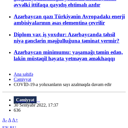
əvvəlki ittifaqa qayıdış ehtimalı azdır
Azərbaycan qazı Türkiyənin Avropadakı enerji
ambisiyalarının əsas elementinə çevrilir
Diplom var, iş yoxdur: Azərbaycanda təhsil
niyə gənclərin məşğulluğuna təminat vermir?
Azərbaycan minimumu: yaşamağı təmin edən,
lakin müstəqil həyata yetməyən əməkhaqqı
Ana səhifə
Cəmiyyət
COVİD-19-a yoluxanların sayı azalmaqda davam edir
Cəmiyyət
30 Sentyabr 2022, 17:37
636
A-
A
A+
EN
RU