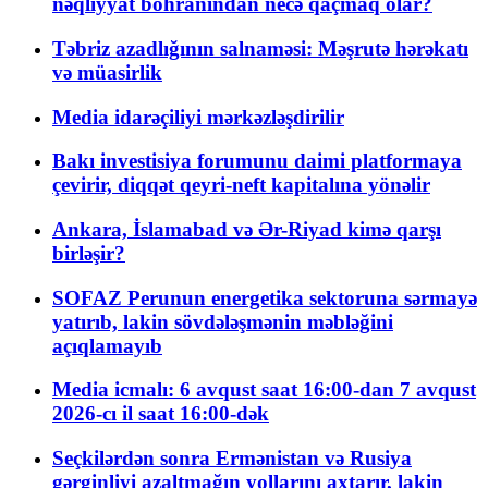
nəqliyyat böhranından necə qaçmaq olar?
Təbriz azadlığının salnaməsi: Məşrutə hərəkatı
və müasirlik
Media idarəçiliyi mərkəzləşdirilir
Bakı investisiya forumunu daimi platformaya
çevirir, diqqət qeyri-neft kapitalına yönəlir
Ankara, İslamabad və Ər-Riyad kimə qarşı
birləşir?
SOFAZ Perunun energetika sektoruna sərmayə
yatırıb, lakin sövdələşmənin məbləğini
açıqlamayıb
Media icmalı: 6 avqust saat 16:00-dan 7 avqust
2026-cı il saat 16:00-dək
Seçkilərdən sonra Ermənistan və Rusiya
gərginliyi azaltmağın yollarını axtarır, lakin