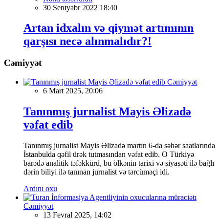
30 Sentyabr 2022 18:40
Artan idxalın və qiymət artımının
qarşısı necə alınmalıdır?!
Cəmiyyət
Cəmiyyət
6 Mart 2025, 20:06
Tanınmış jurnalist Mayis Əlizadə
vəfat edib
Tanınmış jurnalist Mayis Əlizadə martın 6-da səhər saatlarında
İstanbulda qəfil ürək tutmasından vəfat edib. O Türkiyə
barədə analitik təfəkkürü, bu ölkənin tarixi və siyasəti ilə bağlı
dərin biliyi ilə tanınan jurnalist və tərcüməçi idi.
Ardını oxu
Cəmiyyət
13 Fevral 2025, 14:02