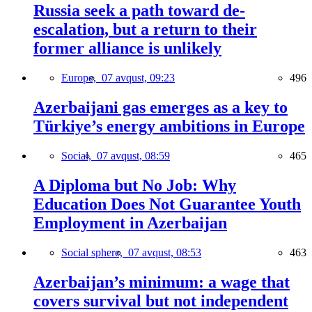
Russia seek a path toward de-
escalation, but a return to their
former alliance is unlikely
Europe,
07 avqust, 09:23
496
Azerbaijani gas emerges as a key to
Türkiye’s energy ambitions in Europe
Social,
07 avqust, 08:59
465
A Diploma but No Job: Why
Education Does Not Guarantee Youth
Employment in Azerbaijan
Social sphere,
07 avqust, 08:53
463
Azerbaijan’s minimum: a wage that
covers survival but not independent