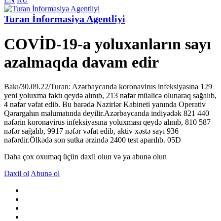
Turan İnformasiya Agentliyi
COVİD-19-a yoluxanların sayı
azalmaqda davam edir
Bakı/30.09.22/Turan: Azərbaycanda koronavirus infeksiyasına 129
yeni yoluxma faktı qeydə alınıb, 213 nəfər müalicə olunaraq sağalıb,
4 nəfər vəfat edib. Bu barədə Nazirlər Kabineti yanında Operativ
Qərargahın məlumatında deyilir.Azərbaycanda indiyədək 821 440
nəfərin koronavirus infeksiyasına yoluxması qeydə alınıb, 810 587
nəfər sağalıb, 9917 nəfər vəfat edib, aktiv xəstə sayı 936
nəfərdir.Ölkədə son sutka ərzində 2400 test aparılıb. 05D
Daha çox oxumaq üçün daxil olun və ya abunə olun
Daxil ol
Abunə ol