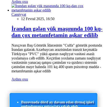
Ardını oxu
Cəmiyyət
12 Fevral 2025, 16:50
İrandan gələn yük maşınında 100 kq-
dan çox metamfetamin aşkar edilib
Naxçıvan Baş Gömrük İdarəsinin "Culfa" gömrük postunda
İrandan gələrək Azərbaycan ərazisindən tranzit keçməklə
Türkiyəyə "PVC" yükü aparan nəqliyyat vasitəsi əsaslı
yoxlamaya cəlb edilib. Keçirilən yoxlama zamanı nəqliyyat
vasitəsinin yanacaq qatqısı çənindən və qızdırıcı sistemin
çənindən maye halında 101 kq 400 qram psixotrop maddə -
metamfetamin aşkar edilib
Ardını oxu
Buzovnada dörd ay davam edən drenaj işləri
ombudsmana müraciətə səbəb olub