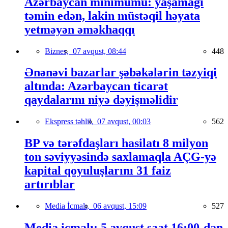
Azərbaycan minimumu: yaşamağı
təmin edən, lakin müstəqil həyata
yetməyən əməkhaqqı
Biznes,
07 avqust, 08:44
448
Ənənəvi bazarlar şəbəkələrin təzyiqi
altında: Azərbaycan ticarət
qaydalarını niyə dəyişməlidir
Ekspress təhlil,
07 avqust, 00:03
562
BP və tərəfdaşları hasilatı 8 milyon
ton səviyyəsində saxlamaqla AÇG-yə
kapital qoyuluşlarını 31 faiz
artırıblar
Media İcmalı,
06 avqust, 15:09
527
Media icmalı: 5 avqust saat 16:00-dan