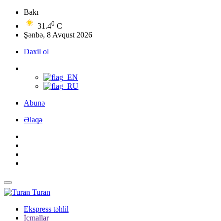
Bakı
0
31.4
C
Şənbə, 8 Avqust 2026
Daxil ol
Abunə
Əlaqə
Turan
Ekspress təhlil
İcmallar