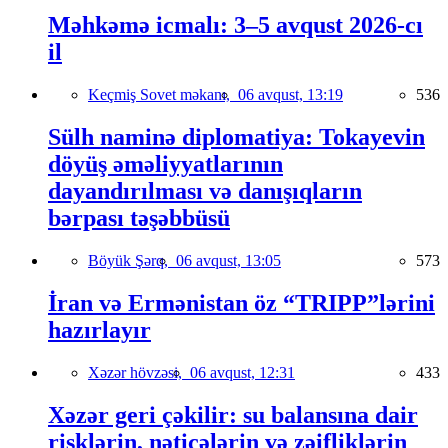
Məhkəmə icmalı: 3–5 avqust 2026-cı
il
Keçmiş Sovet məkanı,
06 avqust, 13:19
536
Sülh naminə diplomatiya: Tokayevin
döyüş əməliyyatlarının
dayandırılması və danışıqların
bərpası təşəbbüsü
Böyük Şərq,
06 avqust, 13:05
573
İran və Ermənistan öz “TRIPP”lərini
hazırlayır
Xəzər hövzəsi,
06 avqust, 12:31
433
Xəzər geri çəkilir: su balansına dair
risklərin, nəticələrin və zəifliklərin