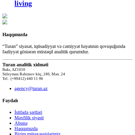
living
Haqqımızda
“Turan” siyasət, iqtisadiyyat və cəmiyyət həyatının qovuşuğunda
fəaliyyət göstərən müstəqil analitik qurumdur.
Turan analitik xidməti
Bakı, AZ1010
Süleyman Rəhimov küç.,186, Mən. 24
Tel.: (+99412) 440 11 96
agency@turan.az
Faydalı
İstifadə şərtləri
Məxfilik siyasti
Abunə
Haqqımızda
Bizim mütəxəssislərimiz