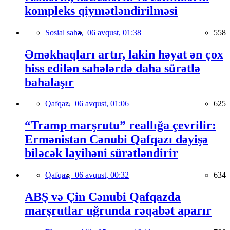
kompleks qiymətləndirilməsi
Sosial sahə,
06 avqust, 01:38
558
Əməkhaqları artır, lakin həyat ən çox
hiss edilən sahələrdə daha sürətlə
bahalaşır
Qafqaz,
06 avqust, 01:06
625
“Tramp marşrutu” reallığa çevrilir:
Ermənistan Cənubi Qafqazı dəyişə
biləcək layihəni sürətləndirir
Qafqaz,
06 avqust, 00:32
634
ABŞ və Çin Cənubi Qafqazda
marşrutlar uğrunda rəqabət aparır