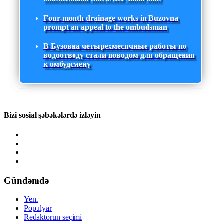
Four-month drainage works in Buzovna
prompt an appeal to the ombudsman
В Бузовна четырехмесячные работы по
водоотводу стали поводом для обращения
к омбудсмену
Bizi sosial şəbəkələrdə izləyin
Gündəmdə
Yeni
Populyar
Redaktorun seçimi