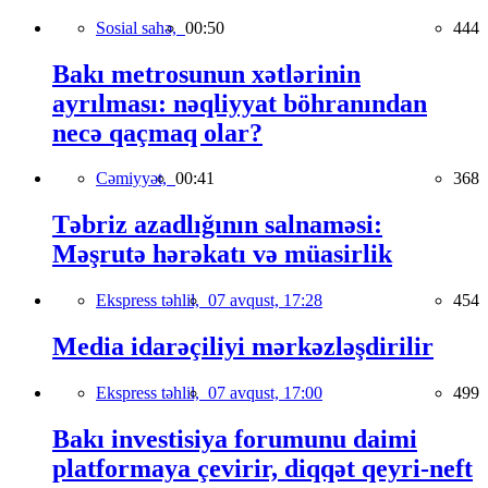
Sosial sahə,
00:50
444
Bakı metrosunun xətlərinin
ayrılması: nəqliyyat böhranından
necə qaçmaq olar?
Cəmiyyət,
00:41
368
Təbriz azadlığının salnaməsi:
Məşrutə hərəkatı və müasirlik
Ekspress təhlil,
07 avqust, 17:28
454
Media idarəçiliyi mərkəzləşdirilir
Ekspress təhlil,
07 avqust, 17:00
499
Bakı investisiya forumunu daimi
platformaya çevirir, diqqət qeyri-neft