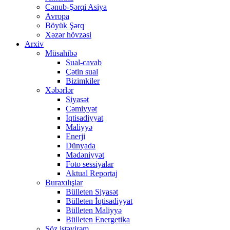
Cənub-Şərqi Asiya
Avropa
Böyük Şərq
Xəzər hövzəsi
Arxiv
Müsahibə
Sual-cavab
Çətin sual
Bizimkiler
Xəbərlər
Siyasət
Cəmiyyət
İqtisadiyyat
Maliyyə
Enerji
Dünyada
Mədəniyyət
Foto sessiyalar
Aktual Reportaj
Buraxılışlar
Bülleten Siyasət
Bülleten İqtisadiyyat
Bülleten Maliyyə
Bülleten Energetika
Söz istəyirəm