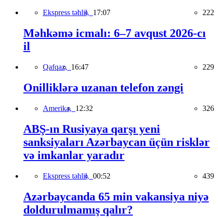
Ekspress təhlil,
17:07
222
Məhkəmə icmalı: 6–7 avqust 2026-cı
il
Qafqaz,
16:47
229
Onilliklərə uzanan telefon zəngi
Amerika,
12:32
326
ABŞ-ın Rusiyaya qarşı yeni
sanksiyaları Azərbaycan üçün risklər
və imkanlar yaradır
Ekspress təhlil,
00:52
439
Azərbaycanda 65 min vakansiya niyə
doldurulmamış qalır?