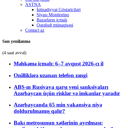
ASTNA
İqtisadiyyat Göstəriciləri
Siyası Monitorinq
Bazarların icmalı
Qarabağ münaqişəsi
Contact az
Son yenilənmə
(4 saat əvvəl)
Məhkəmə icmalı: 6–7 avqust 2026-cı il
Onilliklərə uzanan telefon zəngi
ABŞ-ın Rusiyaya qarşı yeni sanksiyaları
Azərbaycan üçün risklər və imkanlar yaradır
Azərbaycanda 65 min vakansiya niyə
doldurulmamış qalır?
Bakı metrosunun xətlərinin ayrılması: