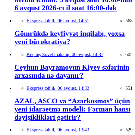
6 avqust 2026-cı il saat 16:00-dək
Ekspress təhlil,
06 avqust, 14:51
568
Gömrükdə keyfiyyət inqilabı, yoxsa
yeni bürokratiya?
Keçmiş Sovet məkanı,
06 avqust, 14:37
605
Ceyhun Bayramovun Kiyev səfərinin
arxasında nə dayanır?
Ekspress təhlil,
06 avqust, 14:32
551
AZAL, ASCO və “Azərkosmos” üçün
yeni idarəetmə modeli: Fərman hansı
dəyişiklikləri gətirir?
Ekspress təhlil,
06 avqust, 13:43
529