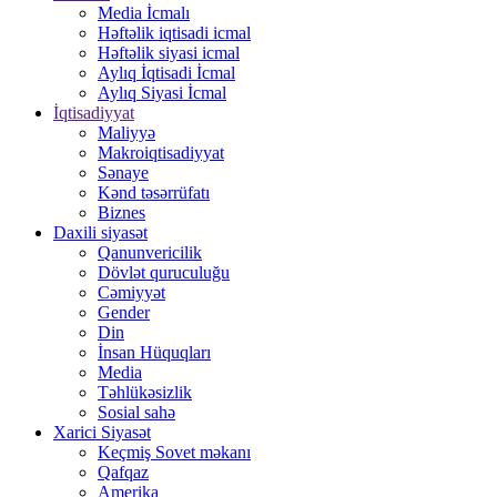
Media İcmalı
Həftəlik iqtisadi icmal
Həftəlik siyasi icmal
Aylıq İqtisadi İcmal
Aylıq Siyasi İcmal
İqtisadiyyat
Maliyyə
Makroiqtisadiyyat
Sənaye
Kənd təsərrüfatı
Biznes
Daxili siyasət
Qanunvericilik
Dövlət quruculuğu
Cəmiyyət
Gender
Din
İnsan Hüquqları
Media
Təhlükəsizlik
Sosial sahə
Xarici Siyasət
Keçmiş Sovet məkanı
Qafqaz
Amerika