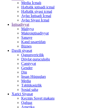
Media İcmalı
Həftəlik iqtisadi icmal
Həftəlik siyasi icmal
Aylıq İqtisadi İcmal
Aylıq Siyasi İcmal
İqtisadiyyat
Maliyyə
Makroiqtisadiyyat
Sənaye
Kənd təsərrüfatı
Biznes
Daxili siyasət
Qanunvericilik
Dövlət quruculuğu
Cəmiyyət
Gender
Din
İnsan Hüquqları
Media
Təhlükəsizlik
Sosial sahə
Xarici Siyasət
Keçmiş Sovet məkanı
Qafqaz
Amerika