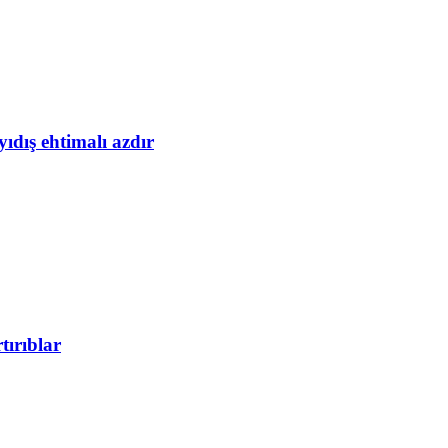
yıdış ehtimalı azdır
tırıblar