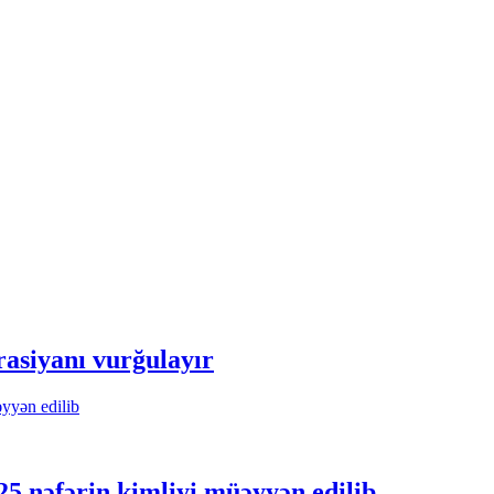
rasiyanı vurğulayır
25 nəfərin kimliyi müəyyən edilib