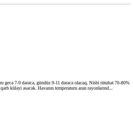
uru gecə 7-9 dərəcə, gündüz 9-11 dərəcə olacaq. Nisbi rütubət 70-80%
qərb küləyi əsəcək. Havanın temperaturu aran rayonlarınd...