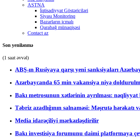
ASTNA
İqtisadiyyat Göstəriciləri
Siyası Monitorinq
Bazarların icmalı
Qarabağ münaqişəsi
Contact az
Son yenilənmə
(1 saat əvvəl)
ABŞ-ın Rusiyaya qarşı yeni sanksiyaları Azərba
Azərbaycanda 65 min vakansiya niyə doldurulm
Bakı metrosunun xətlərinin ayrılması: nəqliyya
Təbriz azadlığının salnaməsi: Məşrutə hərəkatı v
Media idarəçiliyi mərkəzləşdirilir
Bakı investisiya forumunu daimi platformaya çevi