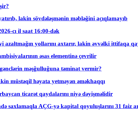
şir?
tırıb, lakin sövdələşmənin məbləğini açıqlamayıb
026-cı il saat 16:00-dək
 azaltmağın yollarını axtarır, lakin əvvəlki ittifaqa qa
bisiyalarının əsas elementinə çevrilir
 gənclərin məşğulluğuna təminat vermir?
kin müstəqil həyata yetməyən əməkhaqqı
rbaycan ticarət qaydalarını niyə dəyişməlidir
ində saxlamaqla AÇG-yə kapital qoyuluşlarını 31 faiz ar