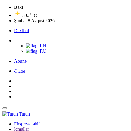
Bakı
0
30.3
C
Şənbə, 8 Avqust 2026
Daxil ol
Abunə
Əlaqə
Turan
Ekspress təhlil
İcmallar