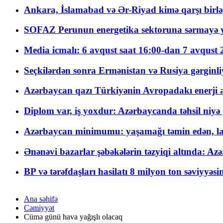
Ankara, İslamabad və Ər-Riyad kimə qarşı birlə
SOFAZ Perunun energetika sektoruna sərmayə ya
Media icmalı: 6 avqust saat 16:00-dan 7 avqust 2
Seçkilərdən sonra Ermənistan və Rusiya gərginliyi
Azərbaycan qazı Türkiyənin Avropadakı enerji am
Diplom var, iş yoxdur: Azərbaycanda təhsil niyə
Azərbaycan minimumu: yaşamağı təmin edən, la
Ənənəvi bazarlar şəbəkələrin təzyiqi altında: Azə
BP və tərəfdaşları hasilatı 8 milyon ton səviyyəs
Ana səhifə
Cəmiyyət
Cümə günü hava yağışlı olacaq