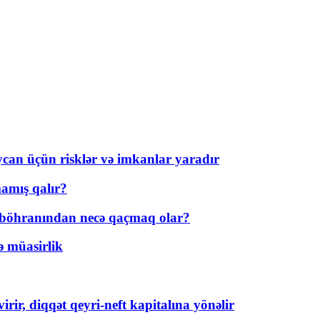
ycan üçün risklər və imkanlar yaradır
amış qalır?
t böhranından necə qaçmaq olar?
ə müasirlik
rir, diqqət qeyri-neft kapitalına yönəlir