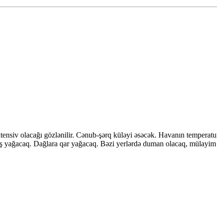
tensiv olacağı gözlənilir. Cənub-şərq küləyi əsəcək. Havanın temperat
ğış yağacaq. Dağlara qar yağacaq. Bəzi yerlərdə duman olacaq, mülayim 