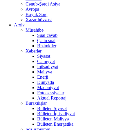
Cənub-Şərqi Asiya
Avropa
Böyük Şərq
Xəzər hövzəsi
Arxiv
Müsahibə
Sual-cavab
Çətin sual
Bizimkiler
Xəbərlər
Siyasət
Cəmiyyət
İqtisadiyyat
Maliyyə
Enerji
Dünyada
Mədəniyyət
Foto sessiyalar
Aktual Reportaj
Buraxılışlar
Bülleten Siyasət
Bülleten İqtisadiyyat
Bülleten Maliyyə
Bülleten Energetika
Söz istəyirəm