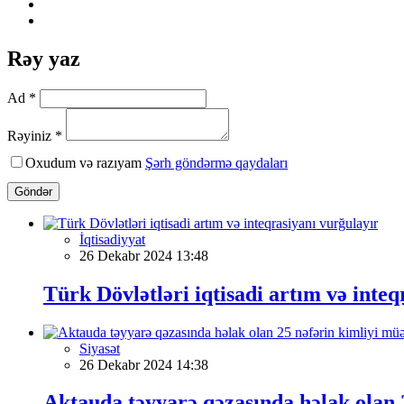
Rəy yaz
Ad *
Rəyiniz *
Oxudum və razıyam
Şərh göndərmə qaydaları
Göndər
İqtisadiyyat
26 Dekabr 2024 13:48
Türk Dövlətləri iqtisadi artım və inteq
Siyasət
26 Dekabr 2024 14:38
Aktauda təyyarə qəzasında həlak olan 