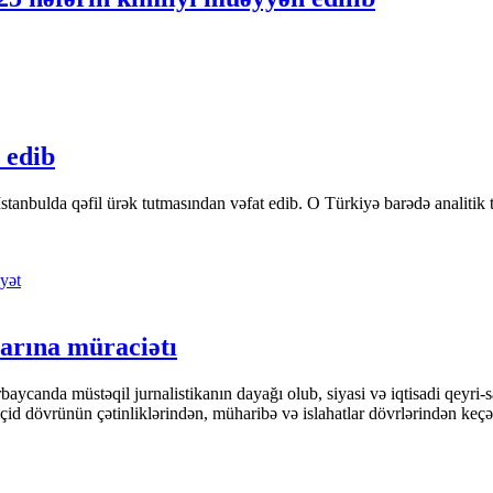
 edib
tanbulda qəfil ürək tutmasından vəfat edib. O Türkiyə barədə analitik təfə
yət
arına müraciətı
ycanda müstəqil jurnalistikanın dayağı olub, siyasi və iqtisadi qeyri-sa
keçid dövrünün çətinliklərindən, müharibə və islahatlar dövrlərindən keç