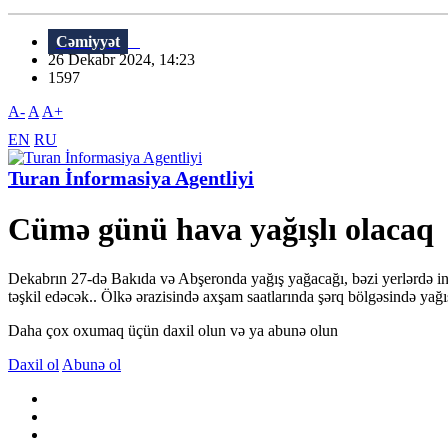
Cəmiyyət
26 Dekabr 2024, 14:23
1597
A-
A
A+
EN
RU
Turan İnformasiya Agentliyi
Cümə günü hava yağışlı olacaq
Dekabrın 27-də Bakıda və Abşeronda yağış yağacağı, bəzi yerlərdə in
təşkil edəcək.. Ölkə ərazisində axşam saatlarında şərq bölgəsində ya
Daha çox oxumaq üçün daxil olun və ya abunə olun
Daxil ol
Abunə ol