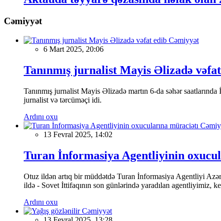
Cəmiyyət
Cəmiyyət
6 Mart 2025, 20:06
Tanınmış jurnalist Mayis Əlizadə vəfat
Tanınmış jurnalist Mayis Əlizadə martın 6-da səhər saatlarında İs
jurnalist və tərcüməçi idi.
Ardını oxu
Cəmiy
13 Fevral 2025, 14:02
Turan İnformasiya Agentliyinin oxucul
Otuz ildən artıq bir müddətdə Turan İnformasiya Agentliyi Azərba
ildə - Sovet İttifaqının son günlərində yaradılan agentliyimiz, 
Ardını oxu
Cəmiyyət
13 Fevral 2025, 13:28