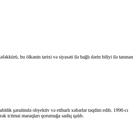
kkürü, bu ölkənin tarixi və siyasəti ilə bağlı dərin biliyi ilə tanınan
bitlik şəraitində obyektiv və etibarlı xəbərlər təqdim edib. 1990-cı
ərək ictimai maraqları qorumağa sadiq qalıb.