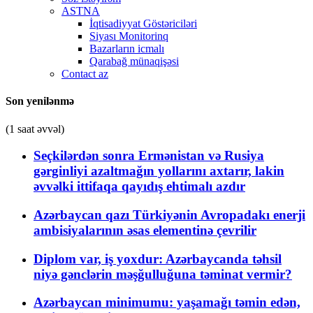
ASTNA
İqtisadiyyat Göstəriciləri
Siyası Monitorinq
Bazarların icmalı
Qarabağ münaqişəsi
Contact az
Son yenilənmə
(1 saat əvvəl)
Seçkilərdən sonra Ermənistan və Rusiya
gərginliyi azaltmağın yollarını axtarır, lakin
əvvəlki ittifaqa qayıdış ehtimalı azdır
Azərbaycan qazı Türkiyənin Avropadakı enerji
ambisiyalarının əsas elementinə çevrilir
Diplom var, iş yoxdur: Azərbaycanda təhsil
niyə gənclərin məşğulluğuna təminat vermir?
Azərbaycan minimumu: yaşamağı təmin edən,