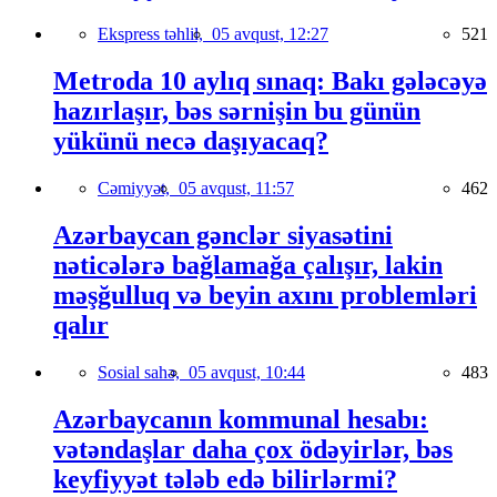
Ekspress təhlil,
05 avqust, 12:27
521
Metroda 10 aylıq sınaq: Bakı gələcəyə
hazırlaşır, bəs sərnişin bu günün
yükünü necə daşıyacaq?
Cəmiyyət,
05 avqust, 11:57
462
Azərbaycan gənclər siyasətini
nəticələrə bağlamağa çalışır, lakin
məşğulluq və beyin axını problemləri
qalır
Sosial sahə,
05 avqust, 10:44
483
Azərbaycanın kommunal hesabı:
vətəndaşlar daha çox ödəyirlər, bəs
keyfiyyət tələb edə bilirlərmi?