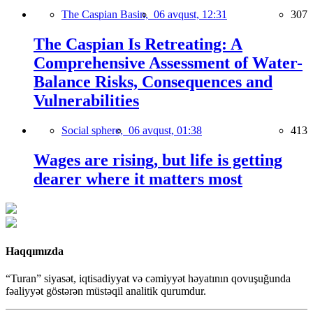
The Caspian Basin,
06 avqust, 12:31
307
The Caspian Is Retreating: A
Comprehensive Assessment of Water-
Balance Risks, Consequences and
Vulnerabilities
Social sphere,
06 avqust, 01:38
413
Wages are rising, but life is getting
dearer where it matters most
Haqqımızda
“Turan” siyasət, iqtisadiyyat və cəmiyyət həyatının qovuşuğunda
fəaliyyət göstərən müstəqil analitik qurumdur.