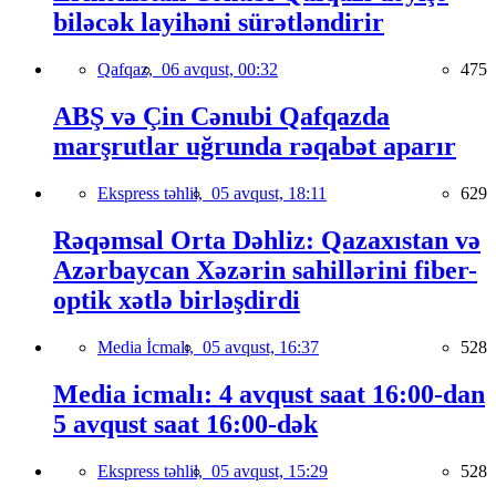
biləcək layihəni sürətləndirir
Qafqaz,
06 avqust, 00:32
475
ABŞ və Çin Cənubi Qafqazda
marşrutlar uğrunda rəqabət aparır
Ekspress təhlil,
05 avqust, 18:11
629
Rəqəmsal Orta Dəhliz: Qazaxıstan və
Azərbaycan Xəzərin sahillərini fiber-
optik xətlə birləşdirdi
Media İcmalı,
05 avqust, 16:37
528
Media icmalı: 4 avqust saat 16:00-dan
5 avqust saat 16:00-dək
Ekspress təhlil,
05 avqust, 15:29
528