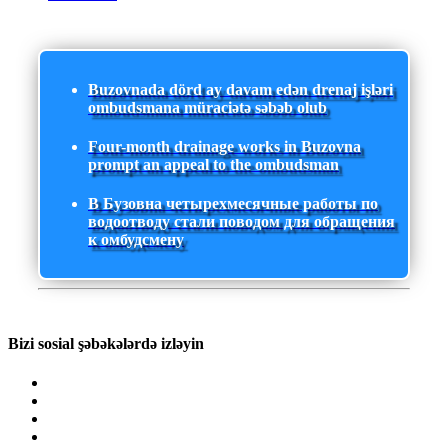
Buzovnada dörd ay davam edən drenaj işləri
ombudsmana müraciətə səbəb olub
Four-month drainage works in Buzovna
prompt an appeal to the ombudsman
В Бузовна четырехмесячные работы по
водоотводу стали поводом для обращения
к омбудсмену
Bizi sosial şəbəkələrdə izləyin