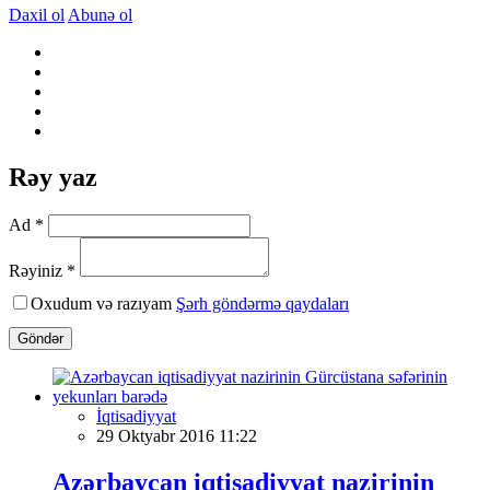
Daxil ol
Abunə ol
Rəy yaz
Ad *
Rəyiniz *
Oxudum və razıyam
Şərh göndərmə qaydaları
Göndər
İqtisadiyyat
29 Oktyabr 2016 11:22
Azərbaycan iqtisadiyyat nazirinin