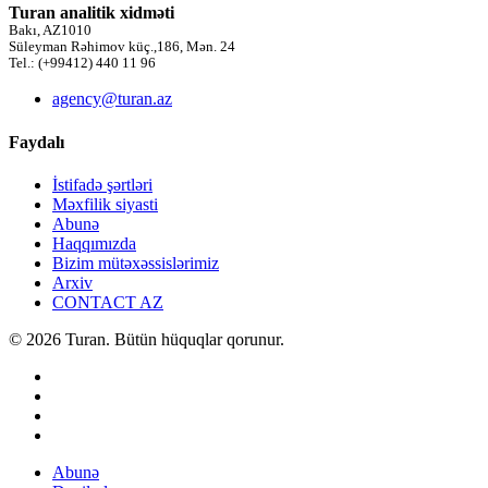
Turan analitik xidməti
Bakı, AZ1010
Süleyman Rəhimov küç.,186, Mən. 24
Tel.: (+99412) 440 11 96
agency@turan.az
Faydalı
İstifadə şərtləri
Məxfilik siyasti
Abunə
Haqqımızda
Bizim mütəxəssislərimiz
Arxiv
CONTACT AZ
© 2026 Turan. Bütün hüquqlar qorunur.
Abunə