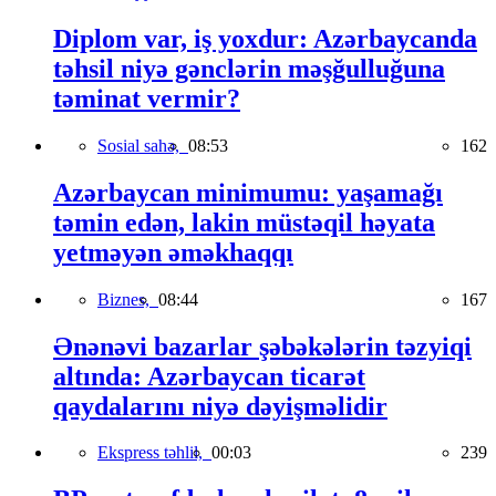
Diplom var, iş yoxdur: Azərbaycanda
təhsil niyə gənclərin məşğulluğuna
təminat vermir?
Sosial sahə,
08:53
162
Azərbaycan minimumu: yaşamağı
təmin edən, lakin müstəqil həyata
yetməyən əməkhaqqı
Biznes,
08:44
167
Ənənəvi bazarlar şəbəkələrin təzyiqi
altında: Azərbaycan ticarət
qaydalarını niyə dəyişməlidir
Ekspress təhlil,
00:03
239