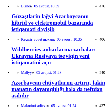
Biznes,
05 avqust, 10:39
476
Güzəştlərin ləğvi Azərbaycanın
hibrid və elektromobil bazarında
istiqaməti dəyişib
Keçmiş Sovet məkanı,
05 avqust, 10:35
406
Wildberries anbarlarına zərbələr:
Ukrayna Rusiyaya təzyiqin yeni
istiqamətini açır
Maliyyə,
05 avqust, 01:28
540
Azərbaycan ehtiyatlarını artırır, lakin
manatın dayanıqlılığı hələ də neftdən
asılıdır
Makroiqtisadiyyat,
05 avqust, 01:24
427