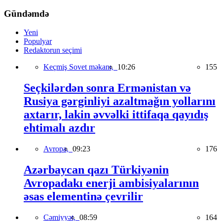
Gündəmdə
Yeni
Populyar
Redaktorun seçimi
Keçmiş Sovet məkanı,
10:26
155
Seçkilərdən sonra Ermənistan və
Rusiya gərginliyi azaltmağın yollarını
axtarır, lakin əvvəlki ittifaqa qayıdış
ehtimalı azdır
Avropa,
09:23
176
Azərbaycan qazı Türkiyənin
Avropadakı enerji ambisiyalarının
əsas elementinə çevrilir
Cəmiyyət,
08:59
164