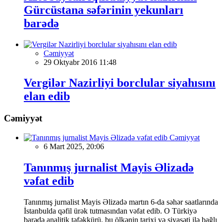
Gürcüstana səfərinin yekunları
barədə
Cəmiyyət
29 Oktyabr 2016 11:48
Vergilər Nazirliyi borclular siyahısını
elan edib
Cəmiyyət
Cəmiyyət
6 Mart 2025, 20:06
Tanınmış jurnalist Mayis Əlizadə
vəfat edib
Tanınmış jurnalist Mayis Əlizadə martın 6-da səhər saatlarında
İstanbulda qəfil ürək tutmasından vəfat edib. O Türkiyə
barədə analitik təfəkkürü, bu ölkənin tarixi və siyasəti ilə bağlı