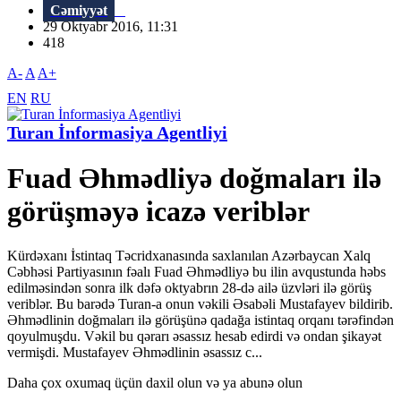
Cəmiyyət
29 Oktyabr 2016, 11:31
418
A-
A
A+
EN
RU
Turan İnformasiya Agentliyi
Fuad Əhmədliyə doğmaları ilə
görüşməyə icazə veriblər
Kürdəxanı İstintaq Təcridxanasında saxlanılan Azərbaycan Xalq
Cəbhəsi Partiyasının fəalı Fuad Əhmədliyə bu ilin avqustunda həbs
edilməsindən sonra ilk dəfə oktyabrın 28-də ailə üzvləri ilə görüş
veriblər. Bu barədə Turan-a onun vəkili Əsabəli Mustafayev bildirib.
Əhmədlinin doğmaları ilə görüşünə qadağa istintaq orqanı tərəfindən
qoyulmuşdu. Vəkil bu qərarı əsassız hesab edirdi və ondan şikayət
vermişdi. Mustafayev Əhmədlinin əsassız c...
Daha çox oxumaq üçün daxil olun və ya abunə olun