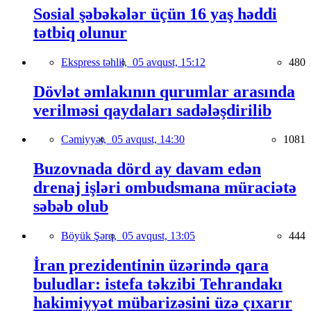
Sosial şəbəkələr üçün 16 yaş həddi
tətbiq olunur
Ekspress təhlil,
05 avqust, 15:12
480
Dövlət əmlakının qurumlar arasında
verilməsi qaydaları sadələşdirilib
Cəmiyyət,
05 avqust, 14:30
1081
Buzovnada dörd ay davam edən
drenaj işləri ombudsmana müraciətə
səbəb olub
Böyük Şərq,
05 avqust, 13:05
444
İran prezidentinin üzərində qara
buludlar: istefa təkzibi Tehrandakı
hakimiyyət mübarizəsini üzə çıxarır