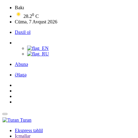
Bakı
0
28.2
C
Cümə, 7 Avqust 2026
Daxil ol
Abunə
Əlaqə
Turan
Ekspress təhlil
İcmallar