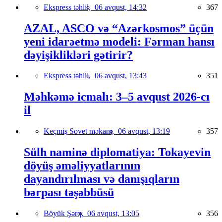
Ekspress təhlil,
06 avqust, 14:32
367
AZAL, ASCO və “Azərkosmos” üçün
yeni idarəetmə modeli: Fərman hansı
dəyişiklikləri gətirir?
Ekspress təhlil,
06 avqust, 13:43
351
Məhkəmə icmalı: 3–5 avqust 2026-cı
il
Keçmiş Sovet məkanı,
06 avqust, 13:19
357
Sülh naminə diplomatiya: Tokayevin
döyüş əməliyyatlarının
dayandırılması və danışıqların
bərpası təşəbbüsü
Böyük Şərq,
06 avqust, 13:05
356