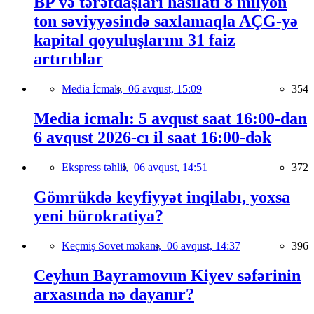
BP və tərəfdaşları hasilatı 8 milyon
ton səviyyəsində saxlamaqla AÇG-yə
kapital qoyuluşlarını 31 faiz
artırıblar
Media İcmalı,
06 avqust, 15:09
354
Media icmalı: 5 avqust saat 16:00-dan
6 avqust 2026-cı il saat 16:00-dək
Ekspress təhlil,
06 avqust, 14:51
372
Gömrükdə keyfiyyət inqilabı, yoxsa
yeni bürokratiya?
Keçmiş Sovet məkanı,
06 avqust, 14:37
396
Ceyhun Bayramovun Kiyev səfərinin
arxasında nə dayanır?