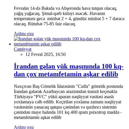
Fevralın 14-də Bakıda və Abşeronda hava tutqun olacaq,
yağış yağacaq. Şimal-qərb küləyi əsəcək. Havanın
temperaturu gecə müsbət 2 + 4, gündüz müsbət 5 + 7 dərəcə
olacaq. Rütubət 75-85 faiz olacaq.
Ardını oxu
Cəmiyyət
12 Fevral 2025, 16:50
İrandan gələn yük maşınında 100 kq-
dan çox metamfetamin aşkar edilib
Naxçıvan Baş Gömrük İdarəsinin "Culfa" gömrük postunda
İrandan gələrək Azərbaycan ərazisindən tranzit keçməklə
Türkiyəyə "PVC" yükü aparan nəqliyyat vasitəsi əsaslı
yoxlamaya cəlb edilib. Keçirilən yoxlama zamanı nəqliyyat
vasitəsinin yanacaq qatqısı çənindən və qızdırıcı sistemin
çənindən maye halında 101 kq 400 qram psixotrop maddə -
metamfetamin aşkar edilib
Ardını oxu