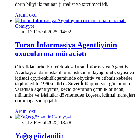
dərin biliyi ilə tanınan jurnalist və tərcüməçi idi.
Ardını oxu
Cəmiyyət
13 Fevral 2025, 14:02
Turan İnformasiya Agentliyinin
oxucularına müraciətı
Otuz ildən artıq bir müddətdə Turan İnformasiya Agentliyi
Azərbaycanda müstəqil jurnalistikanın dayağı olub, siyasi və
iqtisadi qeyri-sabitlik şəraitində obyektiv və etibarlı xəbərlər
təqdim edib. 1990-cı ildə - Sovet İttifaqının son günlərində
yaradılan agentliyimiz, keçid dövrünün çətinliklərindən,
müharibə və islahatlar dövrlərindən keçərək ictimai maraqları
qorumağa sadiq qalıb.
Ardını oxu
Cəmiyyət
13 Fevral 2025, 13:28
Yağış gözlənilir