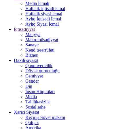
Media İcmalı
Həftəlik iqtisadi icmal
Həftəlik siyasi icmal
Aylıq İqtisadi İcmal
Aylıq Siyasi İcmal
İqtisadiyyat
Maliyyə
Makroiqtisadiyyat
Sənaye
Kənd təsərrüfatı
Biznes
Daxili siyasət
Qanunvericilik
Dövlət quruculuğu
Cəmiyyət
Gender
Din
İnsan Hüquqları
Media
Təhlükəsizlik
Sosial sahə
Xarici Siyasət
Keçmiş Sovet məkanı
Qafqaz
Amerika