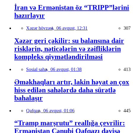
İran və Ermənistan öz “TRIPP”lərini
hazırlayır
Xəzər hövzəsi,
06 avqust, 12:31
307
Xəzər geri çəkilir: su balansına dair
risklərin, nəticələrin və zəifliklərin
kompleks qiymətləndirilməsi
Sosial sahə,
06 avqust, 01:38
413
Əməkhaqları artır, lakin həyat ən çox
hiss edilən sahələrdə daha sürətlə
bahalaşır
Qafqaz,
06 avqust, 01:06
445
“Tramp marşrutu” reallığa çevrilir:
Ermənistan Cənubi Qafqazı dəyişə