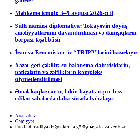
gətirir?
Məhkəmə icmalı: 3–5 avqust 2026-cı il
Sülh naminə diplomatiya: Tokayevin döyüş
əməliyyatlarının dayandırılması və danışıqların
bərpası təşəbbüsü
İran və Ermənistan öz “TRIPP”lərini hazırlayır
Xəzər geri çəkilir: su balansına dair risklərin,
nəticələrin və zəifliklərin kompleks
qiymətləndirilməsi
Əməkhaqları artır, lakin həyat ən çox hiss
edilən sahələrdə daha sürətlə bahalaşır
Ana səhifə
Cəmiyyət
Fuad Əhmədliyə doğmaları ilə görüşməyə icazə veriblər