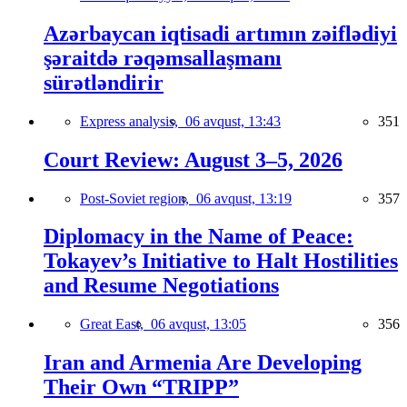
Azərbaycan iqtisadi artımın zəiflədiyi
şəraitdə rəqəmsallaşmanı
sürətləndirir
Express analysis,
06 avqust, 13:43
351
Court Review: August 3–5, 2026
Post-Soviet region,
06 avqust, 13:19
357
Diplomacy in the Name of Peace:
Tokayev’s Initiative to Halt Hostilities
and Resume Negotiations
Great East,
06 avqust, 13:05
356
Iran and Armenia Are Developing
Their Own “TRIPP”