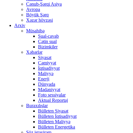
Cənub-Şərqi Asiya
Avropa
Böyük Şərq
Xəzər hövzəsi
Arxiv
Müsahibə
Sual-cavab
Çətin sual
Bizimkiler
Xəbərlər
Siyasət
Cəmiyyət
İqtisadiyyat
Maliyyə
Enerji
Dünyada
Mədəniyyət
Foto sessiyalar
Aktual Reportaj
Buraxılışlar
Bülleten Siyasət
Bülleten İqtisadiyyat
Bülleten Maliyyə
Bülleten Energetika
Söz istəyirəm