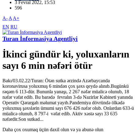
3 Fevral 2022, 15:53
596
A-
A
A+
EN
RU
Turan İnformasiya Agentliyi
İkinci gündür ki, yoluxanların
sayı 6 min nəfəri ötür
Bakı/03.02.22/Turan: Ötən sutka ərzində Azərbaycanda
koronavirusa yoluxmuş 6 mindən çox şəxs qeydə alınıb.Bugünkü
rəqəm 6 113-dür. Bununla yanaşı, 2 267 nəfər müalicə olunub, 18
nəfər vəfat edib. Bu barədə fevralın 3-də Nazirlər Kabineti yanında
Operativ Qərargah məlumat yayıb.Pandemiya dövründə ölkədə
yoluxmuş şəxslərin ümumi sayı 676 426 nəfər olub. Onlardan 633-ü
müalicə olunub, 8 797-i vəfat edib. Aktiv xəstə sayı 33 635
nəfərdir.Son sutkad...
Daha çox oxumaq üçün daxil olun və ya abunə olun