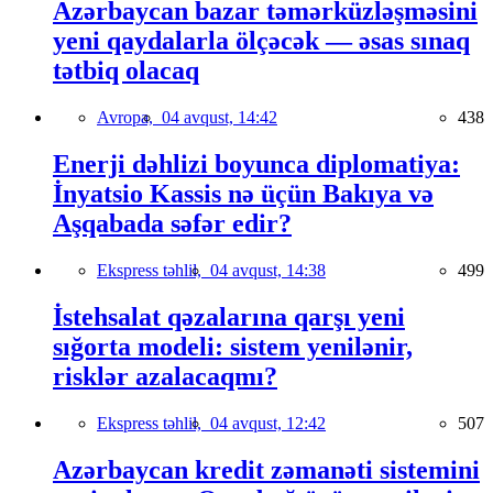
Azərbaycan bazar təmərküzləşməsini
yeni qaydalarla ölçəcək — əsas sınaq
tətbiq olacaq
Avropa,
04 avqust, 14:42
438
Enerji dəhlizi boyunca diplomatiya:
İnyatsio Kassis nə üçün Bakıya və
Aşqabada səfər edir?
Ekspress təhlil,
04 avqust, 14:38
499
İstehsalat qəzalarına qarşı yeni
sığorta modeli: sistem yenilənir,
risklər azalacaqmı?
Ekspress təhlil,
04 avqust, 12:42
507
Azərbaycan kredit zəmanəti sistemini