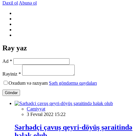
Daxil ol
Abunə ol
Rəy yaz
Ad *
Rəyiniz *
Oxudum və razıyam
Şərh göndərmə qaydaları
Göndər
Cəmiyyət
3 Fevral 2022 15:22
Sərhədçi çavuş qeyri-döyüş şəraitində
həlak olub