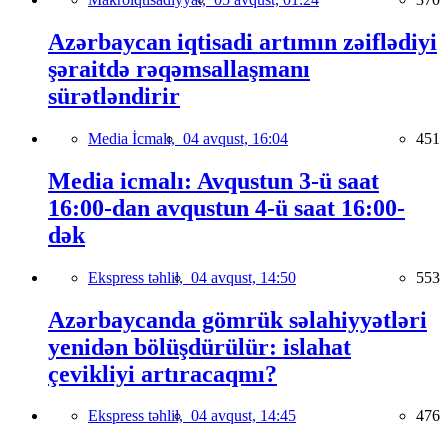
Azərbaycan iqtisadi artımın zəiflədiyi
şəraitdə rəqəmsallaşmanı
sürətləndirir
Media İcmalı,
04 avqust, 16:04
451
Media icmalı: Avqustun 3-ü saat
16:00-dan avqustun 4-ü saat 16:00-
dək
Ekspress təhlil,
04 avqust, 14:50
553
Azərbaycanda gömrük səlahiyyətləri
yenidən bölüşdürülür: islahat
çevikliyi artıracaqmı?
Ekspress təhlil,
04 avqust, 14:45
476