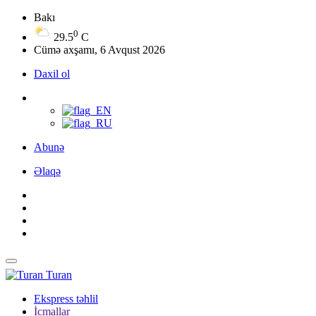
Bakı
0
29.5
C
Cümə axşamı, 6 Avqust 2026
Daxil ol
Abunə
Əlaqə
Turan
Ekspress təhlil
İcmallar