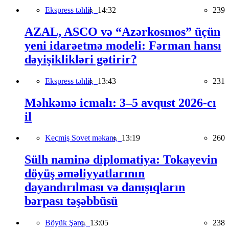
Ekspress təhlil,
14:32
239
AZAL, ASCO və “Azərkosmos” üçün
yeni idarəetmə modeli: Fərman hansı
dəyişiklikləri gətirir?
Ekspress təhlil,
13:43
231
Məhkəmə icmalı: 3–5 avqust 2026-cı
il
Keçmiş Sovet məkanı,
13:19
260
Sülh naminə diplomatiya: Tokayevin
döyüş əməliyyatlarının
dayandırılması və danışıqların
bərpası təşəbbüsü
Böyük Şərq,
13:05
238