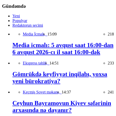
Gündəmdə
Yeni
Populyar
Redaktorun seçimi
Media İcmalı,
15:09
218
Media icmalı: 5 avqust saat 16:00-dan
6 avqust 2026-cı il saat 16:00-dək
Ekspress təhlil,
14:51
233
Gömrükdə keyfiyyət inqilabı, yoxsa
yeni bürokratiya?
Keçmiş Sovet məkanı,
14:37
241
Ceyhun Bayramovun Kiyev səfərinin
arxasında nə dayanır?