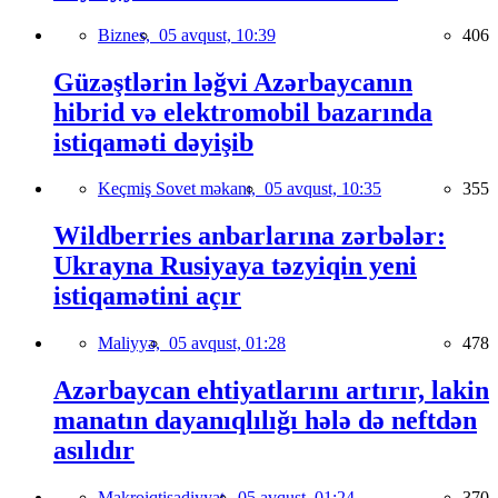
Biznes,
05 avqust, 10:39
406
Güzəştlərin ləğvi Azərbaycanın
hibrid və elektromobil bazarında
istiqaməti dəyişib
Keçmiş Sovet məkanı,
05 avqust, 10:35
355
Wildberries anbarlarına zərbələr:
Ukrayna Rusiyaya təzyiqin yeni
istiqamətini açır
Maliyyə,
05 avqust, 01:28
478
Azərbaycan ehtiyatlarını artırır, lakin
manatın dayanıqlılığı hələ də neftdən
asılıdır
Makroiqtisadiyyat,
05 avqust, 01:24
370