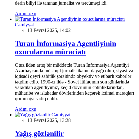
dərin biliyi ilə tanınan jurnalist və tərcüməçi idi.
Ardını oxu
Cəmiyyət
13 Fevral 2025, 14:02
Turan İnformasiya Agentliyinin
oxucularına müraciətı
Otuz ildən artıq bir müddətdə Turan İnformasiya Agentliyi
Azərbaycanda müstəqil jurnalistikanın dayağı olub, siyasi və
iqtisadi qeyri-sabitlik şəraitində obyektiv və etibarlı xəbərlər
təqdim edib. 1990-cı ildə - Sovet İttifaqının son günlərində
yaradılan agentliyimiz, keçid dövrünün çətinliklərindən,
müharibə və islahatlar dövrlərindən keçərək ictimai maraqları
qorumağa sadiq qalıb.
Ardını oxu
Cəmiyyət
13 Fevral 2025, 13:28
Yağış gözlənilir