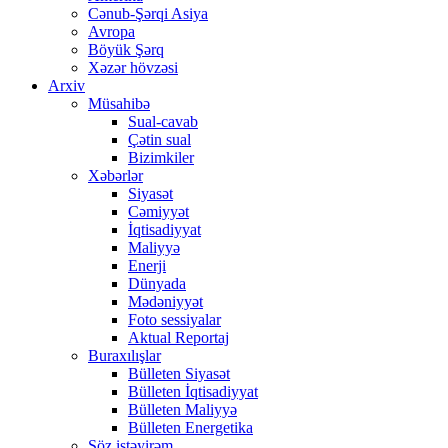
Cənub-Şərqi Asiya
Avropa
Böyük Şərq
Xəzər hövzəsi
Arxiv
Müsahibə
Sual-cavab
Çətin sual
Bizimkiler
Xəbərlər
Siyasət
Cəmiyyət
İqtisadiyyat
Maliyyə
Enerji
Dünyada
Mədəniyyət
Foto sessiyalar
Aktual Reportaj
Buraxılışlar
Bülleten Siyasət
Bülleten İqtisadiyyat
Bülleten Maliyyə
Bülleten Energetika
Söz istəyirəm