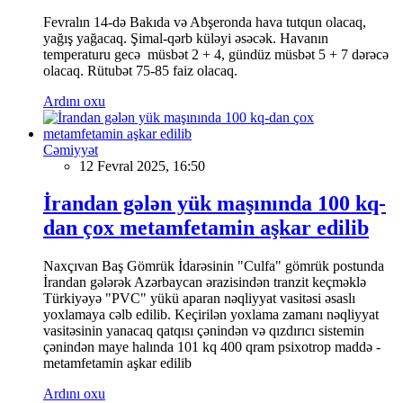
Fevralın 14-də Bakıda və Abşeronda hava tutqun olacaq,
yağış yağacaq. Şimal-qərb küləyi əsəcək. Havanın
temperaturu gecə müsbət 2 + 4, gündüz müsbət 5 + 7 dərəcə
olacaq. Rütubət 75-85 faiz olacaq.
Ardını oxu
Cəmiyyət
12 Fevral 2025, 16:50
İrandan gələn yük maşınında 100 kq-
dan çox metamfetamin aşkar edilib
Naxçıvan Baş Gömrük İdarəsinin "Culfa" gömrük postunda
İrandan gələrək Azərbaycan ərazisindən tranzit keçməklə
Türkiyəyə "PVC" yükü aparan nəqliyyat vasitəsi əsaslı
yoxlamaya cəlb edilib. Keçirilən yoxlama zamanı nəqliyyat
vasitəsinin yanacaq qatqısı çənindən və qızdırıcı sistemin
çənindən maye halında 101 kq 400 qram psixotrop maddə -
metamfetamin aşkar edilib
Ardını oxu