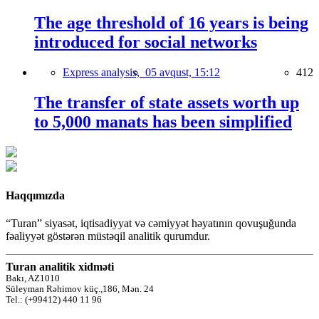
The age threshold of 16 years is being
introduced for social networks
Express analysis,
05 avqust, 15:12
412
The transfer of state assets worth up
to 5,000 manats has been simplified
Haqqımızda
“Turan” siyasət, iqtisadiyyat və cəmiyyət həyatının qovuşuğunda
fəaliyyət göstərən müstəqil analitik qurumdur.
Turan analitik xidməti
Bakı, AZ1010
Süleyman Rəhimov küç.,186, Mən. 24
Tel.: (+99412) 440 11 96