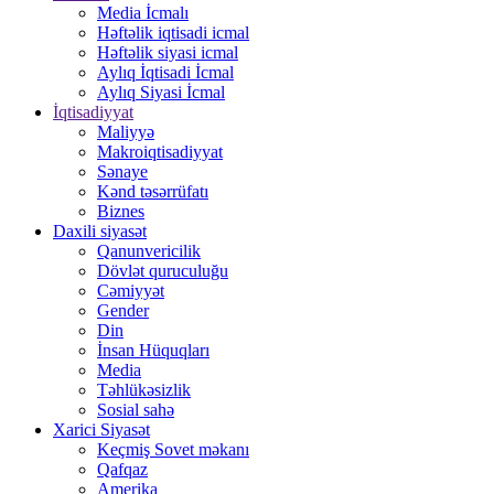
Media İcmalı
Həftəlik iqtisadi icmal
Həftəlik siyasi icmal
Aylıq İqtisadi İcmal
Aylıq Siyasi İcmal
İqtisadiyyat
Maliyyə
Makroiqtisadiyyat
Sənaye
Kənd təsərrüfatı
Biznes
Daxili siyasət
Qanunvericilik
Dövlət quruculuğu
Cəmiyyət
Gender
Din
İnsan Hüquqları
Media
Təhlükəsizlik
Sosial sahə
Xarici Siyasət
Keçmiş Sovet məkanı
Qafqaz
Amerika