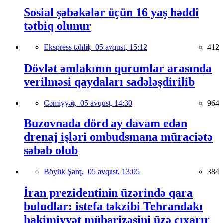
Sosial şəbəkələr üçün 16 yaş həddi
tətbiq olunur
Ekspress təhlil,
05 avqust, 15:12
412
Dövlət əmlakının qurumlar arasında
verilməsi qaydaları sadələşdirilib
Cəmiyyət,
05 avqust, 14:30
964
Buzovnada dörd ay davam edən
drenaj işləri ombudsmana müraciətə
səbəb olub
Böyük Şərq,
05 avqust, 13:05
384
İran prezidentinin üzərində qara
buludlar: istefa təkzibi Tehrandakı
hakimiyyət mübarizəsini üzə çıxarır