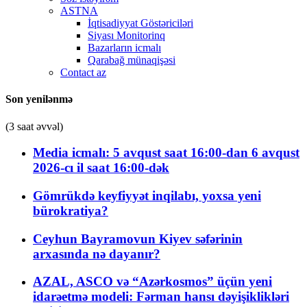
ASTNA
İqtisadiyyat Göstəriciləri
Siyası Monitorinq
Bazarların icmalı
Qarabağ münaqişəsi
Contact az
Son yenilənmə
(3 saat əvvəl)
Media icmalı: 5 avqust saat 16:00-dan 6 avqust
2026-cı il saat 16:00-dək
Gömrükdə keyfiyyət inqilabı, yoxsa yeni
bürokratiya?
Ceyhun Bayramovun Kiyev səfərinin
arxasında nə dayanır?
AZAL, ASCO və “Azərkosmos” üçün yeni
idarəetmə modeli: Fərman hansı dəyişiklikləri