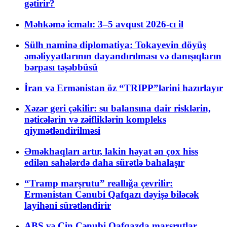
gətirir?
Məhkəmə icmalı: 3–5 avqust 2026-cı il
Sülh naminə diplomatiya: Tokayevin döyüş
əməliyyatlarının dayandırılması və danışıqların
bərpası təşəbbüsü
İran və Ermənistan öz “TRIPP”lərini hazırlayır
Xəzər geri çəkilir: su balansına dair risklərin,
nəticələrin və zəifliklərin kompleks
qiymətləndirilməsi
Əməkhaqları artır, lakin həyat ən çox hiss
edilən sahələrdə daha sürətlə bahalaşır
“Tramp marşrutu” reallığa çevrilir:
Ermənistan Cənubi Qafqazı dəyişə biləcək
layihəni sürətləndirir
ABŞ və Çin Cənubi Qafqazda marşrutlar