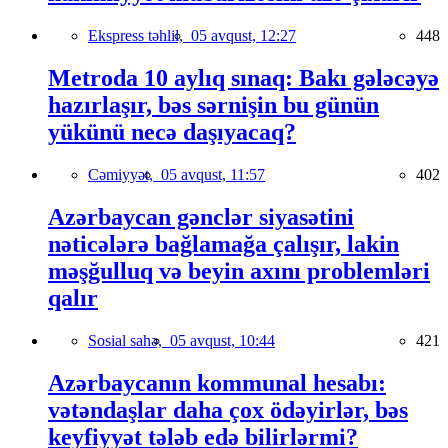
Ekspress təhlil,
05 avqust, 12:27
448
Metroda 10 aylıq sınaq: Bakı gələcəyə
hazırlaşır, bəs sərnişin bu günün
yükünü necə daşıyacaq?
Cəmiyyət,
05 avqust, 11:57
402
Azərbaycan gənclər siyasətini
nəticələrə bağlamağa çalışır, lakin
məşğulluq və beyin axını problemləri
qalır
Sosial sahə,
05 avqust, 10:44
421
Azərbaycanın kommunal hesabı:
vətəndaşlar daha çox ödəyirlər, bəs
keyfiyyət tələb edə bilirlərmi?