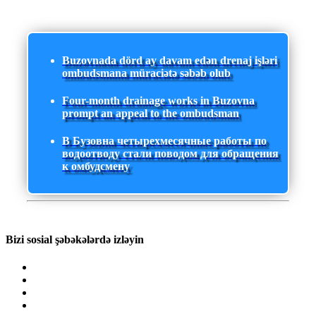
Buzovnada dörd ay davam edən drenaj işləri
ombudsmana müraciətə səbəb olub
Four-month drainage works in Buzovna
prompt an appeal to the ombudsman
В Бузовна четырехмесячные работы по
водоотводу стали поводом для обращения
к омбудсмену
Bizi sosial şəbəkələrdə izləyin