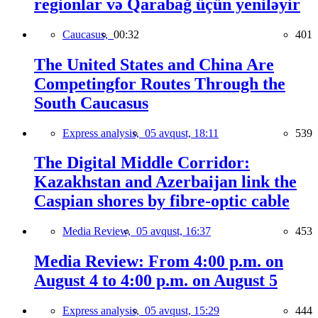
regionlar və Qarabağ üçün yeniləyir
Caucasus,
00:32
401
The United States and China Are
Competingfor Routes Through the
South Caucasus
Express analysis,
05 avqust, 18:11
539
The Digital Middle Corridor:
Kazakhstan and Azerbaijan link the
Caspian shores by fibre-optic cable
Media Review,
05 avqust, 16:37
453
Media Review: From 4:00 p.m. on
August 4 to 4:00 p.m. on August 5
Express analysis,
05 avqust, 15:29
444