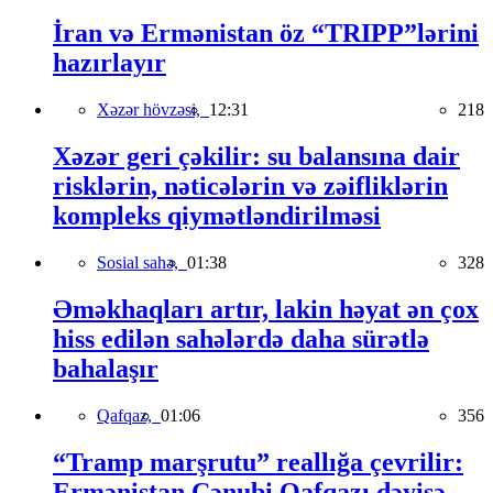
İran və Ermənistan öz “TRIPP”lərini
hazırlayır
Xəzər hövzəsi,
12:31
218
Xəzər geri çəkilir: su balansına dair
risklərin, nəticələrin və zəifliklərin
kompleks qiymətləndirilməsi
Sosial sahə,
01:38
328
Əməkhaqları artır, lakin həyat ən çox
hiss edilən sahələrdə daha sürətlə
bahalaşır
Qafqaz,
01:06
356
“Tramp marşrutu” reallığa çevrilir:
Ermənistan Cənubi Qafqazı dəyişə