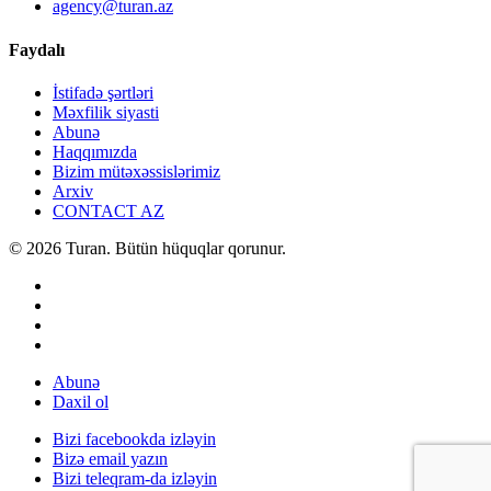
agency@turan.az
Faydalı
İstifadə şərtləri
Məxfilik siyasti
Abunə
Haqqımızda
Bizim mütəxəssislərimiz
Arxiv
CONTACT AZ
© 2026 Turan. Bütün hüquqlar qorunur.
Abunə
Daxil ol
Bizi facebookda izləyin
Bizə email yazın
Bizi teleqram-da izləyin