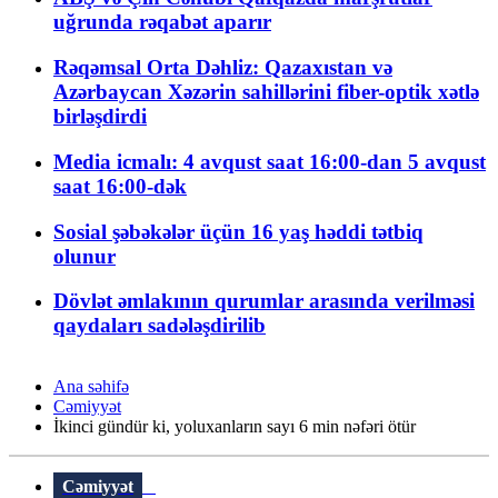
uğrunda rəqabət aparır
Rəqəmsal Orta Dəhliz: Qazaxıstan və
Azərbaycan Xəzərin sahillərini fiber-optik xətlə
birləşdirdi
Media icmalı: 4 avqust saat 16:00-dan 5 avqust
saat 16:00-dək
Sosial şəbəkələr üçün 16 yaş həddi tətbiq
olunur
Dövlət əmlakının qurumlar arasında verilməsi
qaydaları sadələşdirilib
Ana səhifə
Cəmiyyət
İkinci gündür ki, yoluxanların sayı 6 min nəfəri ötür
Cəmiyyət