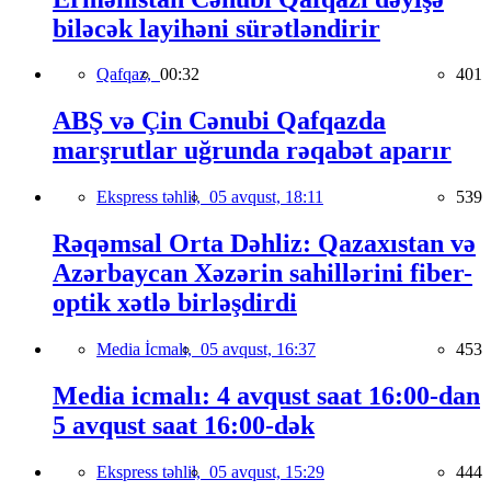
biləcək layihəni sürətləndirir
Qafqaz,
00:32
401
ABŞ və Çin Cənubi Qafqazda
marşrutlar uğrunda rəqabət aparır
Ekspress təhlil,
05 avqust, 18:11
539
Rəqəmsal Orta Dəhliz: Qazaxıstan və
Azərbaycan Xəzərin sahillərini fiber-
optik xətlə birləşdirdi
Media İcmalı,
05 avqust, 16:37
453
Media icmalı: 4 avqust saat 16:00-dan
5 avqust saat 16:00-dək
Ekspress təhlil,
05 avqust, 15:29
444