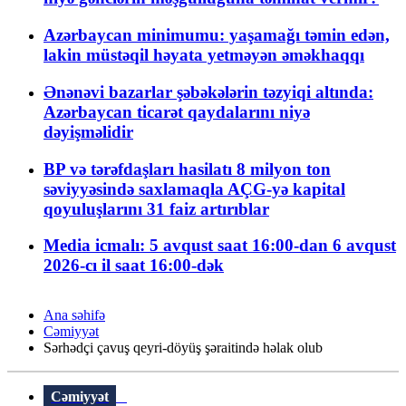
Azərbaycan minimumu: yaşamağı təmin edən,
lakin müstəqil həyata yetməyən əməkhaqqı
Ənənəvi bazarlar şəbəkələrin təzyiqi altında:
Azərbaycan ticarət qaydalarını niyə
dəyişməlidir
BP və tərəfdaşları hasilatı 8 milyon ton
səviyyəsində saxlamaqla AÇG-yə kapital
qoyuluşlarını 31 faiz artırıblar
Media icmalı: 5 avqust saat 16:00-dan 6 avqust
2026-cı il saat 16:00-dək
Ana səhifə
Cəmiyyət
Sərhədçi çavuş qeyri-döyüş şəraitində həlak olub
Cəmiyyət