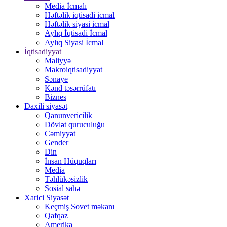
Media İcmalı
Həftəlik iqtisadi icmal
Həftəlik siyasi icmal
Aylıq İqtisadi İcmal
Aylıq Siyasi İcmal
İqtisadiyyat
Maliyyə
Makroiqtisadiyyat
Sənaye
Kənd təsərrüfatı
Biznes
Daxili siyasət
Qanunvericilik
Dövlət quruculuğu
Cəmiyyət
Gender
Din
İnsan Hüquqları
Media
Təhlükəsizlik
Sosial sahə
Xarici Siyasət
Keçmiş Sovet məkanı
Qafqaz
Amerika