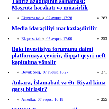
Təbriz azadlığının salnaməsi:
Məşrutə hərəkatı və müasirlik
Ekspress təhlil,
07 avqust, 17:28
283
Media idarəçiliyi mərkəzləşdirilir
Ekspress təhlil,
07 avqust, 17:00
253
Bakı investisiya forumunu daimi
platformaya çevirir, diqqət qeyri-neft
kapitalına yönəlir
Böyük Şərq,
07 avqust, 16:27
271
Ankara, İslamabad və Ər-Riyad kimə
qarşı birləşir?
Amerika,
07 avqust, 16:19
255