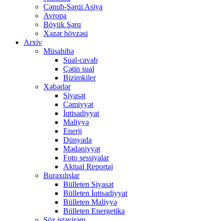
Cənub-Şərqi Asiya
Avropa
Böyük Şərq
Xəzər hövzəsi
Arxiv
Müsahibə
Sual-cavab
Çətin sual
Bizimkiler
Xəbərlər
Siyasət
Cəmiyyət
İqtisadiyyat
Maliyyə
Enerji
Dünyada
Mədəniyyət
Foto sessiyalar
Aktual Reportaj
Buraxılışlar
Bülleten Siyasət
Bülleten İqtisadiyyat
Bülleten Maliyyə
Bülleten Energetika
Söz istəyirəm