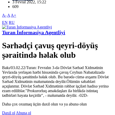
3 Fevral 2022, 15:22
609
A-
A
A+
EN
RU
Turan İnformasiya Agentliyi
Sərhədçi çavuş qeyri-döyüş
şəraitində həlak olub
Bakı/03.02.22/Turan: Fevralın 3-də Dövlət Sərhəd Xidmətinin
Yevlaxda yerləşən hərbi hissəsində çavuş Ceyhun Nabatəlizadə
qeyri-döyüş şəraitində həlak olub. Bu barədə cümə axşamı Dövlət
Sərhəd Xidmətinin məlumatında deyilir.Ölümün səbəbləri
açıqlanmır. Dövlət Sərhəd Xidmətinin rəhbər işçiləri hadisə yerinə
ezam ediliblər."Prokurorluq əməkdaşları ilə birlikdə istintaq
tədbirləri həyata keçirilir", - məlumatda deyilir. -02D-
Daha çox oxumaq üçün daxil olun və ya abunə olun
Daxil ol
Abunə ol