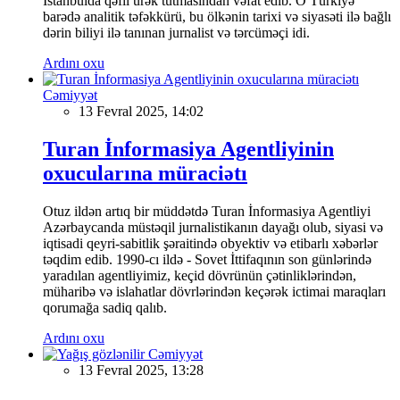
İstanbulda qəfil ürək tutmasından vəfat edib. O Türkiyə
barədə analitik təfəkkürü, bu ölkənin tarixi və siyasəti ilə bağlı
dərin biliyi ilə tanınan jurnalist və tərcüməçi idi.
Ardını oxu
Cəmiyyət
13 Fevral 2025, 14:02
Turan İnformasiya Agentliyinin
oxucularına müraciətı
Otuz ildən artıq bir müddətdə Turan İnformasiya Agentliyi
Azərbaycanda müstəqil jurnalistikanın dayağı olub, siyasi və
iqtisadi qeyri-sabitlik şəraitində obyektiv və etibarlı xəbərlər
təqdim edib. 1990-cı ildə - Sovet İttifaqının son günlərində
yaradılan agentliyimiz, keçid dövrünün çətinliklərindən,
müharibə və islahatlar dövrlərindən keçərək ictimai maraqları
qorumağa sadiq qalıb.
Ardını oxu
Cəmiyyət
13 Fevral 2025, 13:28