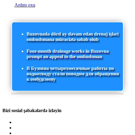
Ardını oxu
Buzovnada dörd ay davam edən drenaj işləri
ombudsmana müraciətə səbəb olub
Four-month drainage works in Buzovna
prompt an appeal to the ombudsman
В Бузовна четырехмесячные работы по
водоотводу стали поводом для обращения
к омбудсмену
Bizi sosial şəbəkələrdə izləyin