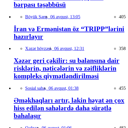
bərpası təşəbbüsü
Böyük Şərq,
06 avqust, 13:05
405
İran və Ermənistan öz “TRIPP”lərini
hazırlayır
Xəzər hövzəsi,
06 avqust, 12:31
358
Xəzər geri çəkilir: su balansına dair
risklərin, nəticələrin və zəifliklərin
kompleks qiymətləndirilməsi
Sosial sahə,
06 avqust, 01:38
455
Əməkhaqları artır, lakin həyat ən çox
hiss edilən sahələrdə daha sürətlə
bahalaşır
Qafqaz,
06 avqust, 01:06
482