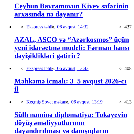
Ceyhun Bayramovun Kiyev səfərinin
arxasında nə dayanır?
Ekspress təhlil,
06 avqust, 14:32
437
AZAL, ASCO və “Azərkosmos” üçün
yeni idarəetmə modeli: Fərman hansı
dəyişiklikləri gətirir?
Ekspress təhlil,
06 avqust, 13:43
408
Məhkəmə icmalı: 3–5 avqust 2026-cı
il
Keçmiş Sovet məkanı,
06 avqust, 13:19
413
Sülh naminə diplomatiya: Tokayevin
döyüş əməliyyatlarının
dayandırılması və danışıqların