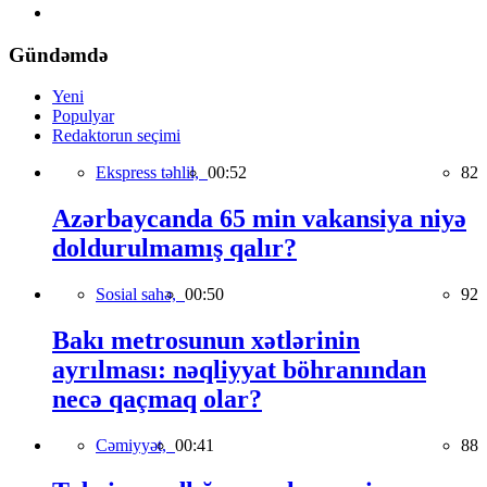
Gündəmdə
Yeni
Populyar
Redaktorun seçimi
Ekspress təhlil,
00:52
82
Azərbaycanda 65 min vakansiya niyə
doldurulmamış qalır?
Sosial sahə,
00:50
92
Bakı metrosunun xətlərinin
ayrılması: nəqliyyat böhranından
necə qaçmaq olar?
Cəmiyyət,
00:41
88