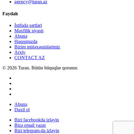
agency@turan.az
Faydalı
İstifadə şərtləri
Məxfilik siyasti
Abunə
Haqqımızda
Bizim mütəxəssislərimiz
Arxiv
CONTACT AZ
© 2026 Turan. Bütün hüquqlar qorunur.
Abunə
Daxil ol
Bizi facebookda izləyin
Bizə email yazın
Bizi teleqram-da izləyin