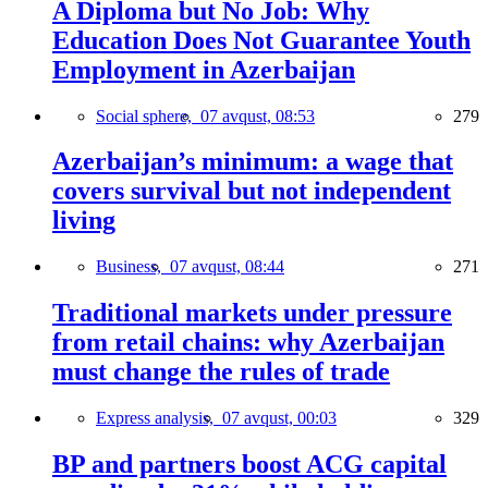
A Diploma but No Job: Why
Education Does Not Guarantee Youth
Employment in Azerbaijan
Social sphere,
07 avqust, 08:53
279
Azerbaijan’s minimum: a wage that
covers survival but not independent
living
Business,
07 avqust, 08:44
271
Traditional markets under pressure
from retail chains: why Azerbaijan
must change the rules of trade
Express analysis,
07 avqust, 00:03
329
BP and partners boost ACG capital