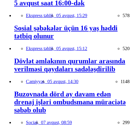
5 avqust saat 16:00-dək
Ekspress təhlil,
05 avqust, 15:29
578
Sosial şəbəkələr üçün 16 yaş həddi
tətbiq olunur
Ekspress təhlil,
05 avqust, 15:12
520
Dövlət əmlakının qurumlar arasında
verilməsi qaydaları sadələşdirilib
Cəmiyyət,
05 avqust, 14:30
1148
Buzovnada dörd ay davam edən
drenaj işləri ombudsmana müraciətə
səbəb olub
Social,
07 avqust, 08:59
299