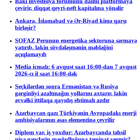
Bakı investisiya forumunu daimi platformaya
çevirir, diqqət qeyri-neft kapitalına yönəlir
Ankara, İslamabad və Ər-Riyad kimə qarşı
birləşir?
SOFAZ Perunun energetika sektoruna sərmayə
yatırıb, lakin sövdələşmənin məbləğini
açıqlamayıb
Media icmalı: 6 avqust saat 16:00-dan 7 avqust
2026-cı il saat 16:00-dək
Seçkilərdən sonra Ermənistan və Rusiya
gərginliyi azaltmağın yollarını axtarır, lakin
əvvəlki ittifaqa qayıdış ehtimalı azdır
Azərbaycan qazı Türkiyənin Avropadakı enerji
ambisiyalarının əsas elementinə çevrilir
Diplom var, iş yoxdur: Azərbaycanda təhsil
niyə gənclərin məşğulluğuna təminat vermir?