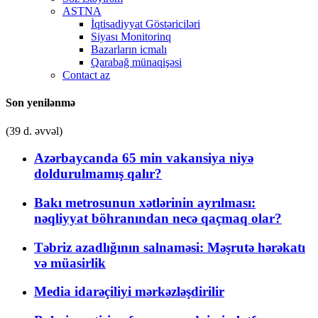
ASTNA
İqtisadiyyat Göstəriciləri
Siyası Monitorinq
Bazarların icmalı
Qarabağ münaqişəsi
Contact az
Son yenilənmə
(39 d. əvvəl)
Azərbaycanda 65 min vakansiya niyə
doldurulmamış qalır?
Bakı metrosunun xətlərinin ayrılması:
nəqliyyat böhranından necə qaçmaq olar?
Təbriz azadlığının salnaməsi: Məşrutə hərəkatı
və müasirlik
Media idarəçiliyi mərkəzləşdirilir