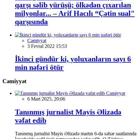
qarşı səlib yürüşü; ölkədən çıxarılan
milyonlar... – Arif Hacılı “Çətin sual"
qarşısında
Cəmiyyət
3 Fevral 2022 15:53
İkinci gündür ki, yoluxanların sayı 6
min nəfəri ötür
Cəmiyyət
Cəmiyyət
6 Mart 2025, 20:06
Tanınmış jurnalist Mayis Əlizadə
vəfat edib
Tanınmış jurnalist Mayis Əlizadə martın 6-da səhər saatlarında