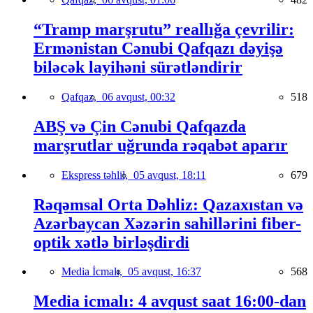
“Tramp marşrutu” reallığa çevrilir:
Ermənistan Cənubi Qafqazı dəyişə
biləcək layihəni sürətləndirir
Qafqaz,
06 avqust, 00:32
518
ABŞ və Çin Cənubi Qafqazda
marşrutlar uğrunda rəqabət aparır
Ekspress təhlil,
05 avqust, 18:11
679
Rəqəmsal Orta Dəhliz: Qazaxıstan və
Azərbaycan Xəzərin sahillərini fiber-
optik xətlə birləşdirdi
Media İcmalı,
05 avqust, 16:37
568
Media icmalı: 4 avqust saat 16:00-dan