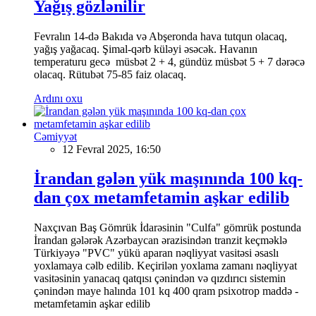
Yağış gözlənilir
Fevralın 14-də Bakıda və Abşeronda hava tutqun olacaq,
yağış yağacaq. Şimal-qərb küləyi əsəcək. Havanın
temperaturu gecə müsbət 2 + 4, gündüz müsbət 5 + 7 dərəcə
olacaq. Rütubət 75-85 faiz olacaq.
Ardını oxu
Cəmiyyət
12 Fevral 2025, 16:50
İrandan gələn yük maşınında 100 kq-
dan çox metamfetamin aşkar edilib
Naxçıvan Baş Gömrük İdarəsinin "Culfa" gömrük postunda
İrandan gələrək Azərbaycan ərazisindən tranzit keçməklə
Türkiyəyə "PVC" yükü aparan nəqliyyat vasitəsi əsaslı
yoxlamaya cəlb edilib. Keçirilən yoxlama zamanı nəqliyyat
vasitəsinin yanacaq qatqısı çənindən və qızdırıcı sistemin
çənindən maye halında 101 kq 400 qram psixotrop maddə -
metamfetamin aşkar edilib