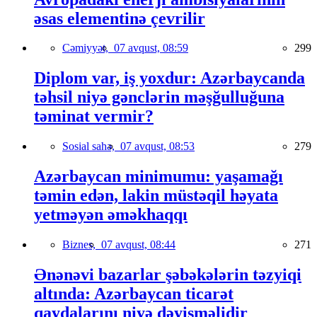
əsas elementinə çevrilir
Cəmiyyət,
07 avqust, 08:59
299
Diplom var, iş yoxdur: Azərbaycanda
təhsil niyə gənclərin məşğulluğuna
təminat vermir?
Sosial sahə,
07 avqust, 08:53
279
Azərbaycan minimumu: yaşamağı
təmin edən, lakin müstəqil həyata
yetməyən əməkhaqqı
Biznes,
07 avqust, 08:44
271
Ənənəvi bazarlar şəbəkələrin təzyiqi
altında: Azərbaycan ticarət
qaydalarını niyə dəyişməlidir