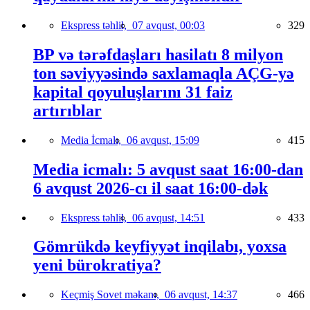
Ekspress təhlil,
07 avqust, 00:03
329
BP və tərəfdaşları hasilatı 8 milyon
ton səviyyəsində saxlamaqla AÇG-yə
kapital qoyuluşlarını 31 faiz
artırıblar
Media İcmalı,
06 avqust, 15:09
415
Media icmalı: 5 avqust saat 16:00-dan
6 avqust 2026-cı il saat 16:00-dək
Ekspress təhlil,
06 avqust, 14:51
433
Gömrükdə keyfiyyət inqilabı, yoxsa
yeni bürokratiya?
Keçmiş Sovet məkanı,
06 avqust, 14:37
466