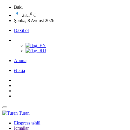
Bakı
0
28.1
C
Şənbə, 8 Avqust 2026
Daxil ol
Abunə
Əlaqə
Turan
Ekspress təhlil
İcmallar