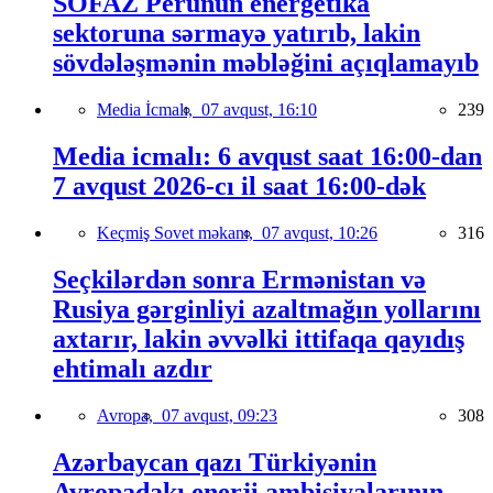
SOFAZ Perunun energetika
sektoruna sərmayə yatırıb, lakin
sövdələşmənin məbləğini açıqlamayıb
Media İcmalı,
07 avqust, 16:10
239
Media icmalı: 6 avqust saat 16:00-dan
7 avqust 2026-cı il saat 16:00-dək
Keçmiş Sovet məkanı,
07 avqust, 10:26
316
Seçkilərdən sonra Ermənistan və
Rusiya gərginliyi azaltmağın yollarını
axtarır, lakin əvvəlki ittifaqa qayıdış
ehtimalı azdır
Avropa,
07 avqust, 09:23
308
Azərbaycan qazı Türkiyənin
Avropadakı enerji ambisiyalarının