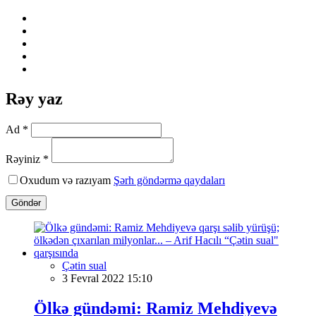
Rəy yaz
Ad *
Rəyiniz *
Oxudum və razıyam
Şərh göndərmə qaydaları
Göndər
Çətin sual
3 Fevral 2022 15:10
Ölkə gündəmi: Ramiz Mehdiyevə