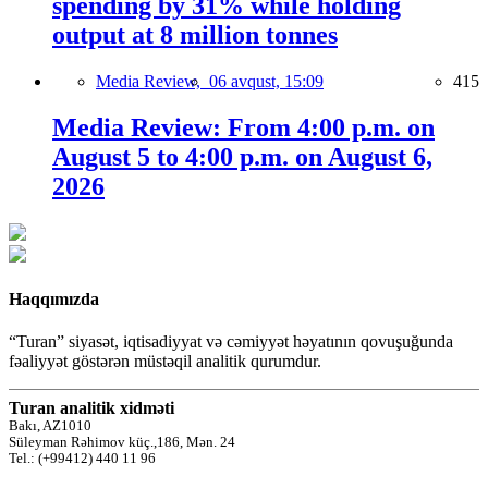
spending by 31% while holding
output at 8 million tonnes
Media Review,
06 avqust, 15:09
415
Media Review: From 4:00 p.m. on
August 5 to 4:00 p.m. on August 6,
2026
Haqqımızda
“Turan” siyasət, iqtisadiyyat və cəmiyyət həyatının qovuşuğunda
fəaliyyət göstərən müstəqil analitik qurumdur.
Turan analitik xidməti
Bakı, AZ1010
Süleyman Rəhimov küç.,186, Mən. 24
Tel.: (+99412) 440 11 96