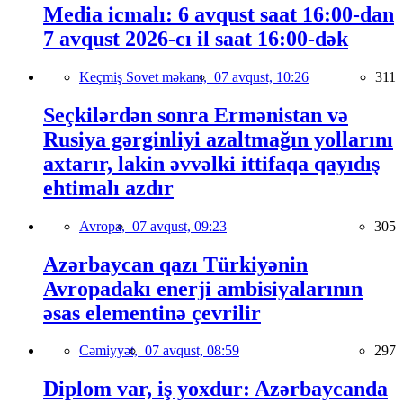
Media icmalı: 6 avqust saat 16:00-dan
7 avqust 2026-cı il saat 16:00-dək
Keçmiş Sovet məkanı,
07 avqust, 10:26
311
Seçkilərdən sonra Ermənistan və
Rusiya gərginliyi azaltmağın yollarını
axtarır, lakin əvvəlki ittifaqa qayıdış
ehtimalı azdır
Avropa,
07 avqust, 09:23
305
Azərbaycan qazı Türkiyənin
Avropadakı enerji ambisiyalarının
əsas elementinə çevrilir
Cəmiyyət,
07 avqust, 08:59
297
Diplom var, iş yoxdur: Azərbaycanda