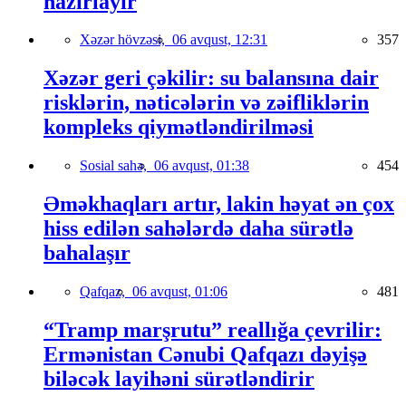
hazırlayır
Xəzər hövzəsi,
06 avqust, 12:31
357
Xəzər geri çəkilir: su balansına dair
risklərin, nəticələrin və zəifliklərin
kompleks qiymətləndirilməsi
Sosial sahə,
06 avqust, 01:38
454
Əməkhaqları artır, lakin həyat ən çox
hiss edilən sahələrdə daha sürətlə
bahalaşır
Qafqaz,
06 avqust, 01:06
481
“Tramp marşrutu” reallığa çevrilir:
Ermənistan Cənubi Qafqazı dəyişə
biləcək layihəni sürətləndirir