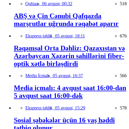
Qafqaz,
06 avqust, 00:32
518
ABŞ və Çin Cənubi Qafqazda
marşrutlar uğrunda rəqabət aparır
Ekspress təhlil,
05 avqust, 18:11
676
Rəqəmsal Orta Dəhliz: Qazaxıstan və
Azərbaycan Xəzərin sahillərini fiber-
optik xətlə birləşdirdi
Media İcmalı,
05 avqust, 16:37
566
Media icmalı: 4 avqust saat 16:00-dan
5 avqust saat 16:00-dək
Ekspress təhlil,
05 avqust, 15:29
578
Sosial şəbəkələr üçün 16 yaş həddi
tətbiq olunur