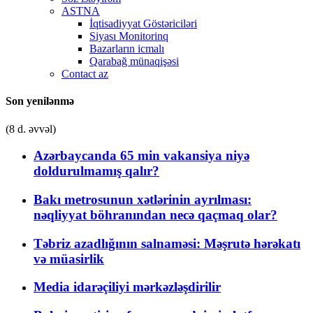
ASTNA
İqtisadiyyat Göstəriciləri
Siyası Monitorinq
Bazarların icmalı
Qarabağ münaqişəsi
Contact az
Son yenilənmə
(8 d. əvvəl)
Azərbaycanda 65 min vakansiya niyə
doldurulmamış qalır?
Bakı metrosunun xətlərinin ayrılması:
nəqliyyat böhranından necə qaçmaq olar?
Təbriz azadlığının salnaməsi: Məşrutə hərəkatı
və müasirlik
Media idarəçiliyi mərkəzləşdirilir