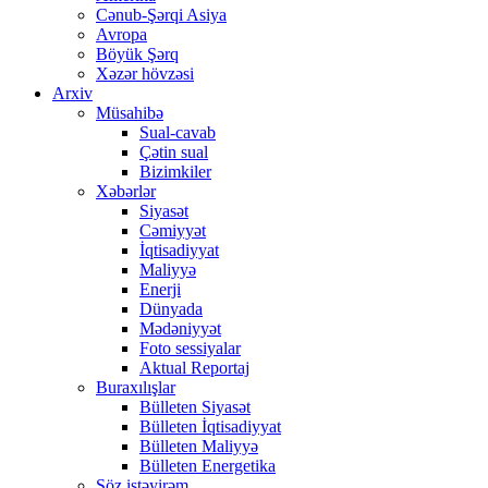
Cənub-Şərqi Asiya
Avropa
Böyük Şərq
Xəzər hövzəsi
Arxiv
Müsahibə
Sual-cavab
Çətin sual
Bizimkiler
Xəbərlər
Siyasət
Cəmiyyət
İqtisadiyyat
Maliyyə
Enerji
Dünyada
Mədəniyyət
Foto sessiyalar
Aktual Reportaj
Buraxılışlar
Bülleten Siyasət
Bülleten İqtisadiyyat
Bülleten Maliyyə
Bülleten Energetika
Söz istəyirəm