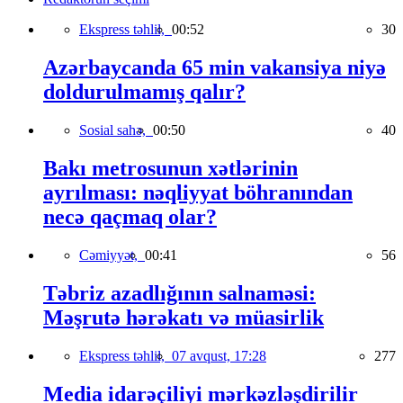
Ekspress təhlil,
00:52
30
Azərbaycanda 65 min vakansiya niyə
doldurulmamış qalır?
Sosial sahə,
00:50
40
Bakı metrosunun xətlərinin
ayrılması: nəqliyyat böhranından
necə qaçmaq olar?
Cəmiyyət,
00:41
56
Təbriz azadlığının salnaməsi:
Məşrutə hərəkatı və müasirlik
Ekspress təhlil,
07 avqust, 17:28
277
Media idarəçiliyi mərkəzləşdirilir