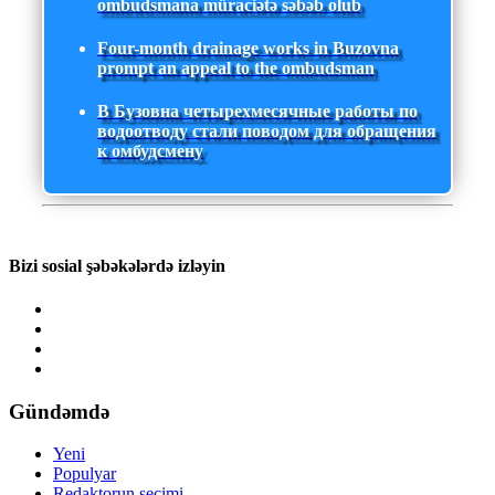
ombudsmana müraciətə səbəb olub
Four-month drainage works in Buzovna
prompt an appeal to the ombudsman
В Бузовна четырехмесячные работы по
водоотводу стали поводом для обращения
к омбудсмену
Bizi sosial şəbəkələrdə izləyin
Gündəmdə
Yeni
Populyar
Redaktorun seçimi