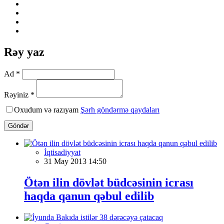
Rəy yaz
Ad *
Rəyiniz *
Oxudum və razıyam
Şərh göndərmə qaydaları
Göndər
İqtisadiyyat
31 May 2013 14:50
Ötən ilin dövlət büdcəsinin icrası
haqda qanun qəbul edilib