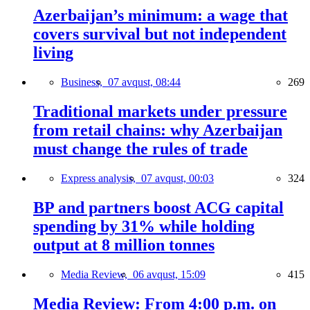
Azerbaijan’s minimum: a wage that
covers survival but not independent
living
Business,
07 avqust, 08:44
269
Traditional markets under pressure
from retail chains: why Azerbaijan
must change the rules of trade
Express analysis,
07 avqust, 00:03
324
BP and partners boost ACG capital
spending by 31% while holding
output at 8 million tonnes
Media Review,
06 avqust, 15:09
415
Media Review: From 4:00 p.m. on