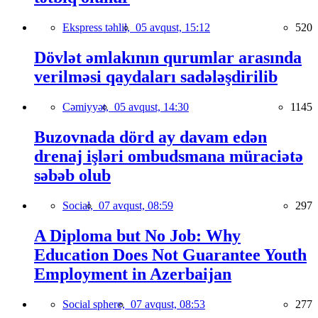
Ekspress təhlil,
05 avqust, 15:12
520
Dövlət əmlakının qurumlar arasında
verilməsi qaydaları sadələşdirilib
Cəmiyyət,
05 avqust, 14:30
1145
Buzovnada dörd ay davam edən
drenaj işləri ombudsmana müraciətə
səbəb olub
Social,
07 avqust, 08:59
297
A Diploma but No Job: Why
Education Does Not Guarantee Youth
Employment in Azerbaijan
Social sphere,
07 avqust, 08:53
277