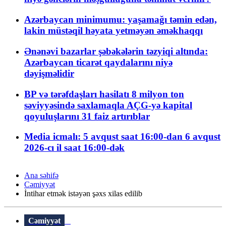
Azərbaycan minimumu: yaşamağı təmin edən,
lakin müstəqil həyata yetməyən əməkhaqqı
Ənənəvi bazarlar şəbəkələrin təzyiqi altında:
Azərbaycan ticarət qaydalarını niyə
dəyişməlidir
BP və tərəfdaşları hasilatı 8 milyon ton
səviyyəsində saxlamaqla AÇG-yə kapital
qoyuluşlarını 31 faiz artırıblar
Media icmalı: 5 avqust saat 16:00-dan 6 avqust
2026-cı il saat 16:00-dək
Ana səhifə
Cəmiyyət
İntihar etmək istəyən şəxs xilas edilib
Cəmiyyət