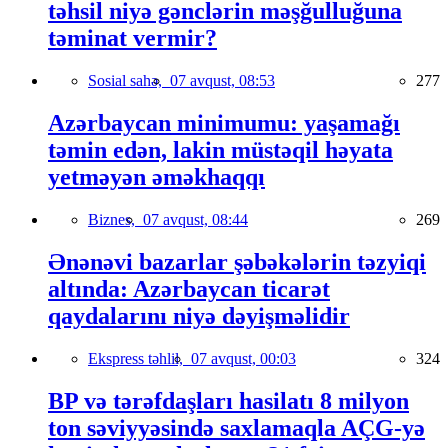
təhsil niyə gənclərin məşğulluğuna
təminat vermir?
Sosial sahə,
07 avqust, 08:53
277
Azərbaycan minimumu: yaşamağı
təmin edən, lakin müstəqil həyata
yetməyən əməkhaqqı
Biznes,
07 avqust, 08:44
269
Ənənəvi bazarlar şəbəkələrin təzyiqi
altında: Azərbaycan ticarət
qaydalarını niyə dəyişməlidir
Ekspress təhlil,
07 avqust, 00:03
324
BP və tərəfdaşları hasilatı 8 milyon
ton səviyyəsində saxlamaqla AÇG-yə