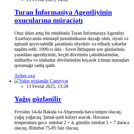
Turan İnformasiya Agentliyinin
oxucularına müraciətı
Otuz ildən artıq bir müddətdə Turan İnformasiya Agentliyi
Azərbaycanda müstəqil jurnalistikanın dayağı olub, siyasi və
iqtisadi qeyri-sabitlik şəraitində obyektiv və etibarlı xəbərlər
təqdim edib. 1990-cı ildə - Sovet İttifaqının son günlərində
yaradılan agentliyimiz, keçid dövrünün çətinliklərindən,
müharibə və islahatlar dövrlərindən keçərək ictimai maraqları
qorumağa sadiq qalıb.
Ardını oxu
Cəmiyyət
13 Fevral 2025, 13:28
Yağış gözlənilir
Fevralın 14-də Bakıda və Abşeronda hava tutqun olacaq,
yağış yağacaq. Şimal-qərb küləyi əsəcək. Havanın
temperaturu gecə müsbət 2 + 4, gündüz müsbət 5 + 7 dərəcə
olacaq. Rütubət 75-85 faiz olacaq.