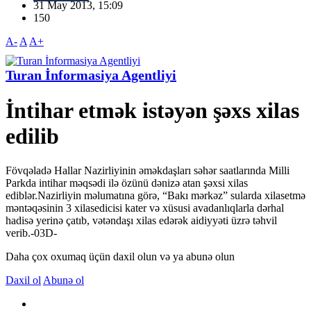
31 May 2013, 15:09
150
A-
A
A+
Turan İnformasiya Agentliyi
İntihar etmək istəyən şəxs xilas
edilib
Fövqəladə Hallar Nazirliyinin əməkdaşları səhər saatlarında Milli
Parkda intihar məqsədi ilə özünü dənizə atan şəxsi xilas
ediblər.Nazirliyin məlumatına görə, “Bakı mərkəz” sularda xilasetmə
məntəqəsinin 3 xilasedicisi kater və xüsusi avadanlıqlarla dərhal
hadisə yerinə çatıb, vətəndaşı xilas edərək aidiyyəti üzrə təhvil
verib.-03D-
Daha çox oxumaq üçün daxil olun və ya abunə olun
Daxil ol
Abunə ol