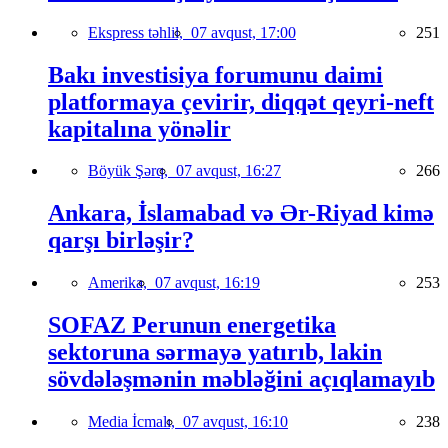
Ekspress təhlil,
07 avqust, 17:00
251
Bakı investisiya forumunu daimi
platformaya çevirir, diqqət qeyri-neft
kapitalına yönəlir
Böyük Şərq,
07 avqust, 16:27
266
Ankara, İslamabad və Ər-Riyad kimə
qarşı birləşir?
Amerika,
07 avqust, 16:19
253
SOFAZ Perunun energetika
sektoruna sərmayə yatırıb, lakin
sövdələşmənin məbləğini açıqlamayıb
Media İcmalı,
07 avqust, 16:10
238