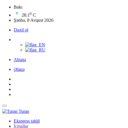
Bakı
0
28.1
C
Şənbə, 8 Avqust 2026
Daxil ol
Abunə
Əlaqə
Turan
Ekspress təhlil
İcmallar