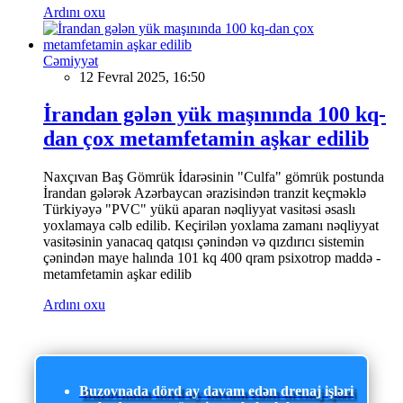
Ardını oxu
Cəmiyyət
12 Fevral 2025, 16:50
İrandan gələn yük maşınında 100 kq-
dan çox metamfetamin aşkar edilib
Naxçıvan Baş Gömrük İdarəsinin "Culfa" gömrük postunda
İrandan gələrək Azərbaycan ərazisindən tranzit keçməklə
Türkiyəyə "PVC" yükü aparan nəqliyyat vasitəsi əsaslı
yoxlamaya cəlb edilib. Keçirilən yoxlama zamanı nəqliyyat
vasitəsinin yanacaq qatqısı çənindən və qızdırıcı sistemin
çənindən maye halında 101 kq 400 qram psixotrop maddə -
metamfetamin aşkar edilib
Ardını oxu
Buzovnada dörd ay davam edən drenaj işləri