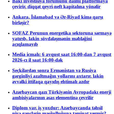
Bakı investisiya forumunu daimi platformaya
çevirir, diqqət qeyri-neft kapitalına yönəlir
Ankara, İslamabad və Ər-Riyad kimə qarşı
birləşir?
SOFAZ Perunun energetika sektoruna sərmayə
yatırıb, lakin sövdələşmənin məbləğini
açıqlamayıb
Media icmalı: 6 avqust saat 16:00-dan 7 avqust
2026-cı il saat 16:00-dək
Seçkilərdən sonra Ermənistan və Rusiya
gərginliyi azaltmağın yollarını axtarır, lakin
əvvəlki ittifaqa qayıdış ehtimalı azdır
Azərbaycan qazı Türkiyənin Avropadakı enerji
ambisiyalarının əsas elementinə çevrilir
Diplom var, iş yoxdur: Azərbaycanda təhsil
niyə gənclərin məşğulluğuna təminat vermir?