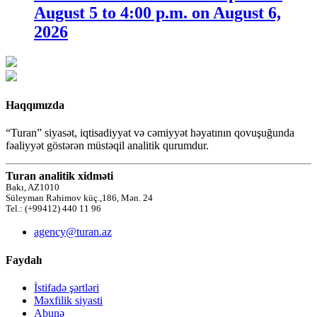
August 5 to 4:00 p.m. on August 6,
2026
Haqqımızda
“Turan” siyasət, iqtisadiyyat və cəmiyyət həyatının qovuşuğunda
fəaliyyət göstərən müstəqil analitik qurumdur.
Turan analitik xidməti
Bakı, AZ1010
Süleyman Rəhimov küç.,186, Mən. 24
Tel.: (+99412) 440 11 96
agency@turan.az
Faydalı
İstifadə şərtləri
Məxfilik siyasti
Abunə