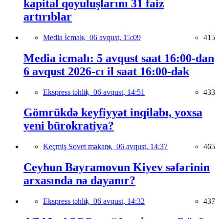
kapital qoyuluşlarını 31 faiz
artırıblar
Media İcmalı,
06 avqust, 15:09
415
Media icmalı: 5 avqust saat 16:00-dan
6 avqust 2026-cı il saat 16:00-dək
Ekspress təhlil,
06 avqust, 14:51
433
Gömrükdə keyfiyyət inqilabı, yoxsa
yeni bürokratiya?
Keçmiş Sovet məkanı,
06 avqust, 14:37
465
Ceyhun Bayramovun Kiyev səfərinin
arxasında nə dayanır?
Ekspress təhlil,
06 avqust, 14:32
437