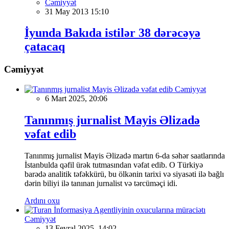
Cəmiyyət
31 May 2013 15:10
İyunda Bakıda istilər 38 dərəcəyə
çatacaq
Cəmiyyət
Cəmiyyət
6 Mart 2025, 20:06
Tanınmış jurnalist Mayis Əlizadə
vəfat edib
Tanınmış jurnalist Mayis Əlizadə martın 6-da səhər saatlarında
İstanbulda qəfil ürək tutmasından vəfat edib. O Türkiyə
barədə analitik təfəkkürü, bu ölkənin tarixi və siyasəti ilə bağlı
dərin biliyi ilə tanınan jurnalist və tərcüməçi idi.
Ardını oxu
Cəmiyyət
13 Fevral 2025, 14:02