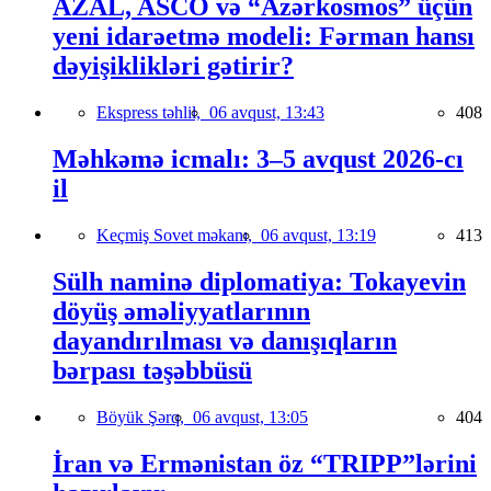
AZAL, ASCO və “Azərkosmos” üçün
yeni idarəetmə modeli: Fərman hansı
dəyişiklikləri gətirir?
Ekspress təhlil,
06 avqust, 13:43
408
Məhkəmə icmalı: 3–5 avqust 2026-cı
il
Keçmiş Sovet məkanı,
06 avqust, 13:19
413
Sülh naminə diplomatiya: Tokayevin
döyüş əməliyyatlarının
dayandırılması və danışıqların
bərpası təşəbbüsü
Böyük Şərq,
06 avqust, 13:05
404
İran və Ermənistan öz “TRIPP”lərini