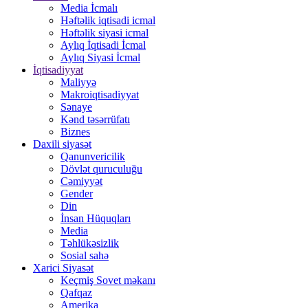
Media İcmalı
Həftəlik iqtisadi icmal
Həftəlik siyasi icmal
Aylıq İqtisadi İcmal
Aylıq Siyasi İcmal
İqtisadiyyat
Maliyyə
Makroiqtisadiyyat
Sənaye
Kənd təsərrüfatı
Biznes
Daxili siyasət
Qanunvericilik
Dövlət quruculuğu
Cəmiyyət
Gender
Din
İnsan Hüquqları
Media
Təhlükəsizlik
Sosial sahə
Xarici Siyasət
Keçmiş Sovet məkanı
Qafqaz
Amerika