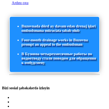
Ardını oxu
Buzovnada dörd ay davam edən drenaj işləri
ombudsmana müraciətə səbəb olub
Four-month drainage works in Buzovna
prompt an appeal to the ombudsman
В Бузовна четырехмесячные работы по
водоотводу стали поводом для обращения
к омбудсмену
Bizi sosial şəbəkələrdə izləyin