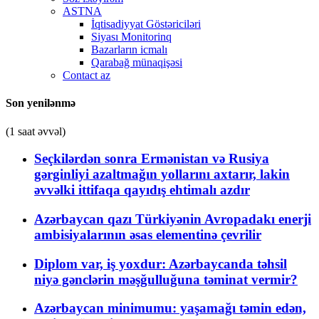
ASTNA
İqtisadiyyat Göstəriciləri
Siyası Monitorinq
Bazarların icmalı
Qarabağ münaqişəsi
Contact az
Son yenilənmə
(1 saat əvvəl)
Seçkilərdən sonra Ermənistan və Rusiya
gərginliyi azaltmağın yollarını axtarır, lakin
əvvəlki ittifaqa qayıdış ehtimalı azdır
Azərbaycan qazı Türkiyənin Avropadakı enerji
ambisiyalarının əsas elementinə çevrilir
Diplom var, iş yoxdur: Azərbaycanda təhsil
niyə gənclərin məşğulluğuna təminat vermir?
Azərbaycan minimumu: yaşamağı təmin edən,