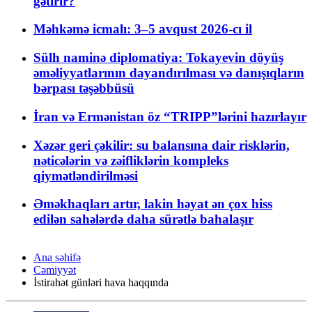
gətirir?
Məhkəmə icmalı: 3–5 avqust 2026-cı il
Sülh naminə diplomatiya: Tokayevin döyüş
əməliyyatlarının dayandırılması və danışıqların
bərpası təşəbbüsü
İran və Ermənistan öz “TRIPP”lərini hazırlayır
Xəzər geri çəkilir: su balansına dair risklərin,
nəticələrin və zəifliklərin kompleks
qiymətləndirilməsi
Əməkhaqları artır, lakin həyat ən çox hiss
edilən sahələrdə daha sürətlə bahalaşır
Ana səhifə
Cəmiyyət
İstirahət günləri hava haqqında