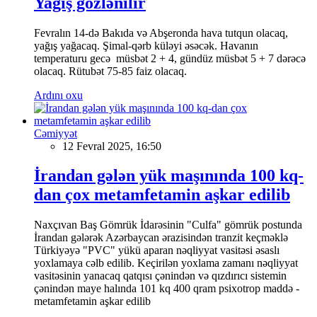
Yağış gözlənilir
Fevralın 14-də Bakıda və Abşeronda hava tutqun olacaq,
yağış yağacaq. Şimal-qərb küləyi əsəcək. Havanın
temperaturu gecə müsbət 2 + 4, gündüz müsbət 5 + 7 dərəcə
olacaq. Rütubət 75-85 faiz olacaq.
Ardını oxu
Cəmiyyət
12 Fevral 2025, 16:50
İrandan gələn yük maşınında 100 kq-
dan çox metamfetamin aşkar edilib
Naxçıvan Baş Gömrük İdarəsinin "Culfa" gömrük postunda
İrandan gələrək Azərbaycan ərazisindən tranzit keçməklə
Türkiyəyə "PVC" yükü aparan nəqliyyat vasitəsi əsaslı
yoxlamaya cəlb edilib. Keçirilən yoxlama zamanı nəqliyyat
vasitəsinin yanacaq qatqısı çənindən və qızdırıcı sistemin
çənindən maye halında 101 kq 400 qram psixotrop maddə -
metamfetamin aşkar edilib