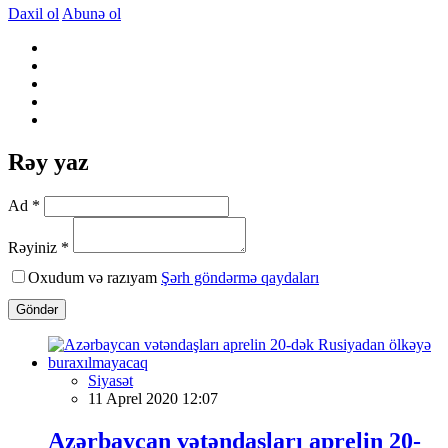
Daxil ol
Abunə ol
Rəy yaz
Ad *
Rəyiniz *
Oxudum və razıyam
Şərh göndərmə qaydaları
Göndər
Siyasət
11 Aprel 2020 12:07
Azərbaycan vətəndaşları aprelin 20-