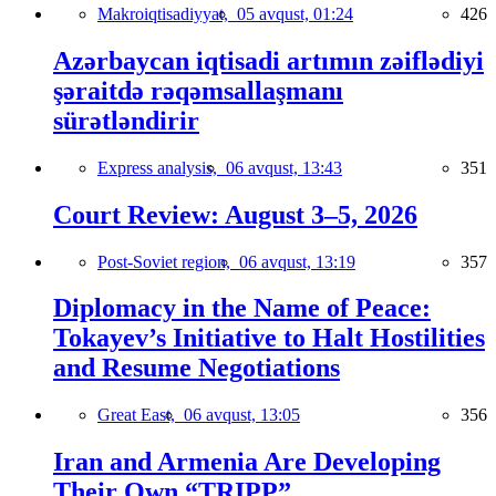
Makroiqtisadiyyat,
05 avqust, 01:24
426
Azərbaycan iqtisadi artımın zəiflədiyi
şəraitdə rəqəmsallaşmanı
sürətləndirir
Express analysis,
06 avqust, 13:43
351
Court Review: August 3–5, 2026
Post-Soviet region,
06 avqust, 13:19
357
Diplomacy in the Name of Peace:
Tokayev’s Initiative to Halt Hostilities
and Resume Negotiations
Great East,
06 avqust, 13:05
356
Iran and Armenia Are Developing
Their Own “TRIPP”