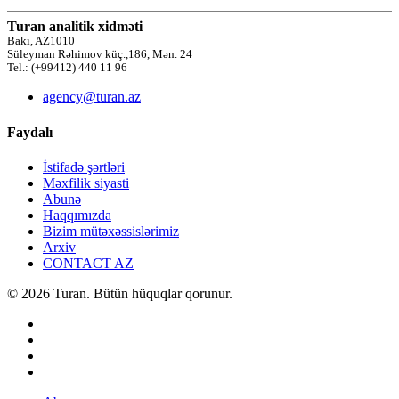
Turan analitik xidməti
Bakı, AZ1010
Süleyman Rəhimov küç.,186, Mən. 24
Tel.: (+99412) 440 11 96
agency@turan.az
Faydalı
İstifadə şərtləri
Məxfilik siyasti
Abunə
Haqqımızda
Bizim mütəxəssislərimiz
Arxiv
CONTACT AZ
© 2026 Turan. Bütün hüquqlar qorunur.