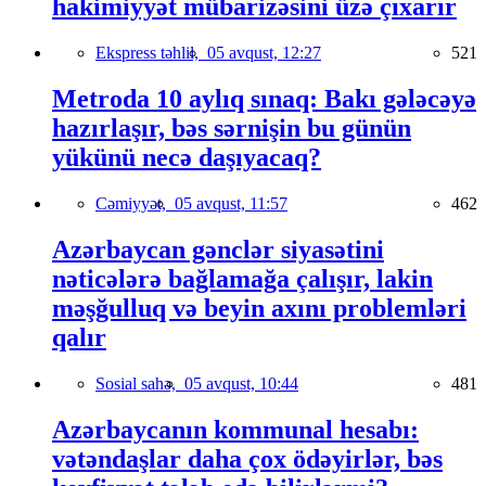
hakimiyyət mübarizəsini üzə çıxarır
Ekspress təhlil,
05 avqust, 12:27
521
Metroda 10 aylıq sınaq: Bakı gələcəyə
hazırlaşır, bəs sərnişin bu günün
yükünü necə daşıyacaq?
Cəmiyyət,
05 avqust, 11:57
462
Azərbaycan gənclər siyasətini
nəticələrə bağlamağa çalışır, lakin
məşğulluq və beyin axını problemləri
qalır
Sosial sahə,
05 avqust, 10:44
481
Azərbaycanın kommunal hesabı:
vətəndaşlar daha çox ödəyirlər, bəs