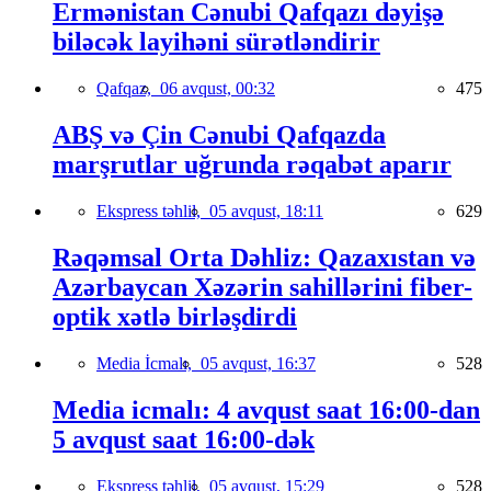
Ermənistan Cənubi Qafqazı dəyişə
biləcək layihəni sürətləndirir
Qafqaz,
06 avqust, 00:32
475
ABŞ və Çin Cənubi Qafqazda
marşrutlar uğrunda rəqabət aparır
Ekspress təhlil,
05 avqust, 18:11
629
Rəqəmsal Orta Dəhliz: Qazaxıstan və
Azərbaycan Xəzərin sahillərini fiber-
optik xətlə birləşdirdi
Media İcmalı,
05 avqust, 16:37
528
Media icmalı: 4 avqust saat 16:00-dan
5 avqust saat 16:00-dək
Ekspress təhlil,
05 avqust, 15:29
528