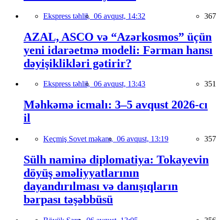
Ekspress təhlil,
06 avqust, 14:32
367
AZAL, ASCO və “Azərkosmos” üçün
yeni idarəetmə modeli: Fərman hansı
dəyişiklikləri gətirir?
Ekspress təhlil,
06 avqust, 13:43
351
Məhkəmə icmalı: 3–5 avqust 2026-cı
il
Keçmiş Sovet məkanı,
06 avqust, 13:19
357
Sülh naminə diplomatiya: Tokayevin
döyüş əməliyyatlarının
dayandırılması və danışıqların
bərpası təşəbbüsü