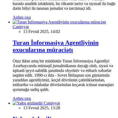
barədə analitik təfəkkürü, bu ölkənin tarixi və siyasəti ilə bağlı
dərin biliyi ilə tanınan jurnalist və tərcüməçi idi.
Ardını oxu
Cəmiyyət
13 Fevral 2025, 14:02
Turan İnformasiya Agentliyinin
oxucularına müraciətı
Otuz ildən artıq bir müddətdə Turan İnformasiya Agentliyi
Azərbaycanda müstəqil jurnalistikanın dayağı olub, siyasi və
iqtisadi qeyri-sabitlik şəraitində obyektiv və etibarlı xəbərlər
təqdim edib. 1990-cı ildə - Sovet İttifaqının son günlərində
yaradılan agentliyimiz, keçid dövrünün çətinliklərindən,
müharibə və islahatlar dövrlərindən keçərək ictimai maraqları
qorumağa sadiq qalıb.
Ardını oxu
Cəmiyyət
13 Fevral 2025, 13:28