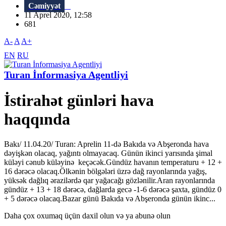
Cəmiyyət
11 Aprel 2020, 12:58
681
A-
A
A+
EN
RU
Turan İnformasiya Agentliyi
İstirahət günləri hava
haqqında
Bakı/ 11.04.20/ Turan: Aprelin 11-də Bakıda və Abşeronda hava
dəyişkən olacaq, yağıntı olmayacaq. Günün ikinci yarısında şimal
küləyi cənub küləyinə keçəcək.Gündüz havanın temperaturu + 12 +
16 dərəcə olacaq.Ölkənin bölgələri üzrə dağ rayonlarında yağış,
yüksək dağlıq ərazilərdə qar yağacağı gözlənilir.Aran rayonlarında
gündüz + 13 + 18 dərəcə, dağlarda gecə -1-6 dərəcə şaxta, gündüz 0
+ 5 dərəcə olacaq.Bazar günü Bakıda və Abşeronda günün ikinc...
Daha çox oxumaq üçün daxil olun və ya abunə olun