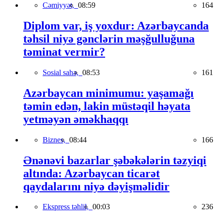
Cəmiyyət,
08:59
164
Diplom var, iş yoxdur: Azərbaycanda
təhsil niyə gənclərin məşğulluğuna
təminat vermir?
Sosial sahə,
08:53
161
Azərbaycan minimumu: yaşamağı
təmin edən, lakin müstəqil həyata
yetməyən əməkhaqqı
Biznes,
08:44
166
Ənənəvi bazarlar şəbəkələrin təzyiqi
altında: Azərbaycan ticarət
qaydalarını niyə dəyişməlidir
Ekspress təhlil,
00:03
236