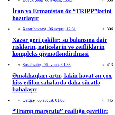
Böyük Şərq,
06 avqust, 13:05
356
İran və Ermənistan öz “TRIPP”lərini
hazırlayır
Xəzər hövzəsi,
06 avqust, 12:31
306
Xəzər geri çəkilir: su balansına dair
risklərin, nəticələrin və zəifliklərin
kompleks qiymətləndirilməsi
Sosial sahə,
06 avqust, 01:38
413
Əməkhaqları artır, lakin həyat ən çox
hiss edilən sahələrdə daha sürətlə
bahalaşır
Qafqaz,
06 avqust, 01:06
445
“Tramp marşrutu” reallığa çevrilir: