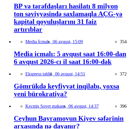
BP və tərəfdaşları hasilatı 8 milyon
ton səviyyəsində saxlamaqla AÇG-yə
kapital qoyuluşlarını 31 faiz
artırıblar
Media İcmalı,
06 avqust, 15:09
354
Media icmalı: 5 avqust saat 16:00-dan
6 avqust 2026-cı il saat 16:00-dək
Ekspress təhlil,
06 avqust, 14:51
372
Gömrükdə keyfiyyət inqilabı, yoxsa
yeni bürokratiya?
Keçmiş Sovet məkanı,
06 avqust, 14:37
396
Ceyhun Bayramovun Kiyev səfərinin
arxasında nə dayanır?