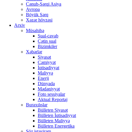
Cənub-Şərqi Asiya
Avropa
Böyük Şərq
Xəzər hövzəsi
Arxiv
Müsahibə
Sual-cavab
Çətin sual
Bizimkiler
Xəbərlər
Siyasət
Cəmiyyət
İqtisadiyyat
Maliyyə
Enerji
Dünyada
Mədəniyyət
Foto sessiyalar
Aktual Reportaj
Buraxılışlar
Bülleten Siyasət
Bülleten İqtisadiyyat
Bülleten Maliyyə
Bülleten Energetika
Söz istəyirəm