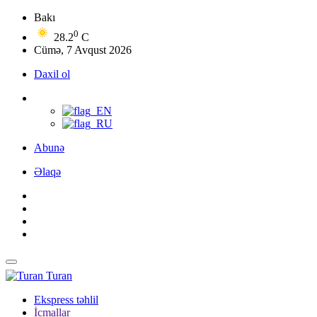
Bakı
0
28.2
C
Cümə, 7 Avqust 2026
Daxil ol
Abunə
Əlaqə
Turan
Ekspress təhlil
İcmallar