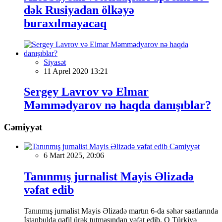
dək Rusiyadan ölkəyə
buraxılmayacaq
Siyasət
11 Aprel 2020 13:21
Sergey Lavrov və Elmar
Məmmədyarov nə haqda danışıblar?
Cəmiyyət
Cəmiyyət
6 Mart 2025, 20:06
Tanınmış jurnalist Mayis Əlizadə
vəfat edib
Tanınmış jurnalist Mayis Əlizadə martın 6-da səhər saatlarında
İstanbulda qəfil ürək tutmasından vəfat edib. O Türkiyə