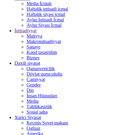
Media İcmalı
Həftəlik iqtisadi icmal
Həftəlik siyasi icmal
Aylıq İqtisadi İcmal
Aylıq Siyasi İcmal
İqtisadiyyat
Maliyyə
Makroiqtisadiyyat
Sənaye
Kənd təsərrüfatı
Biznes
Daxili siyasət
Qanunvericilik
Dövlət quruculuğu
Cəmiyyət
Gender
Din
İnsan Hüquqları
Media
Təhlükəsizlik
Sosial sahə
Xarici Siyasət
Keçmiş Sovet məkanı
Qafqaz
Amerika