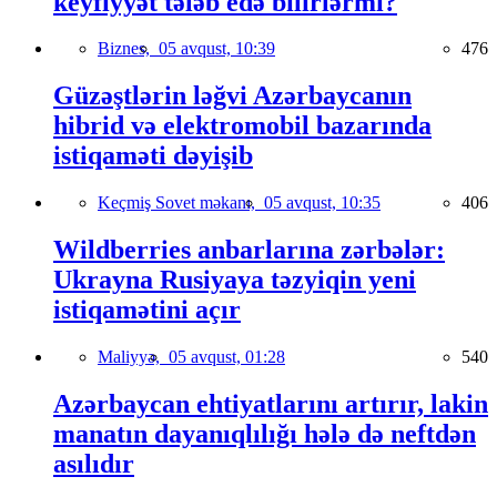
keyfiyyət tələb edə bilirlərmi?
Biznes,
05 avqust, 10:39
476
Güzəştlərin ləğvi Azərbaycanın
hibrid və elektromobil bazarında
istiqaməti dəyişib
Keçmiş Sovet məkanı,
05 avqust, 10:35
406
Wildberries anbarlarına zərbələr:
Ukrayna Rusiyaya təzyiqin yeni
istiqamətini açır
Maliyyə,
05 avqust, 01:28
540
Azərbaycan ehtiyatlarını artırır, lakin
manatın dayanıqlılığı hələ də neftdən
asılıdır