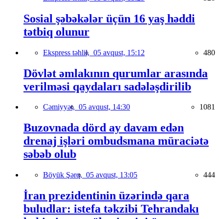
Sosial şəbəkələr üçün 16 yaş həddi
tətbiq olunur
Ekspress təhlil,
05 avqust, 15:12
480
Dövlət əmlakının qurumlar arasında
verilməsi qaydaları sadələşdirilib
Cəmiyyət,
05 avqust, 14:30
1081
Buzovnada dörd ay davam edən
drenaj işləri ombudsmana müraciətə
səbəb olub
Böyük Şərq,
05 avqust, 13:05
444
İran prezidentinin üzərində qara
buludlar: istefa təkzibi Tehrandakı