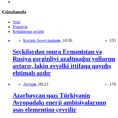
Gündəmdə
Yeni
Populyar
Redaktorun seçimi
Keçmiş Sovet məkanı,
10:26
155
Seçkilərdən sonra Ermənistan və
Rusiya gərginliyi azaltmağın yollarını
axtarır, lakin əvvəlki ittifaqa qayıdış
ehtimalı azdır
Avropa,
09:23
176
Azərbaycan qazı Türkiyənin
Avropadakı enerji ambisiyalarının
əsas elementinə çevrilir