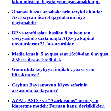
lakin müstəqil həyata yetməyən əməkhaqqı
Ənənəvi bazarlar şəbəkələrin təzyiqi altında:
Azərbaycan ticarət qaydalarını niyə
dəyişməlidir
BP və tərəfdaşları hasilatı 8 milyon ton
səviyyəsində saxlamaqla AÇG-yə kapital
qoyuluşlarını 31 faiz artırıblar
Media icmalı: 5 avqust saat 16:00-dan 6 avqust
2026-cı il saat 16:00-dək
Gömrükdə keyfiyyət inqilabı, yoxsa yeni
bürokratiya?
Ceyhun Bayramovun Kiyev səfərinin
arxasında nə dayanır?
AZAL, ASCO və “Azərkosmos” üçün yeni
idarəetmə modeli: Fərman hansı dəyişiklikləri