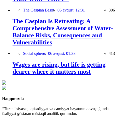
The Caspian Basin,
06 avqust, 12:31
306
The Caspian Is Retreating: A
Comprehensive Assessment of Water-
Balance Risks, Consequences and
Vulnerabilities
Social sphere,
06 avqust, 01:38
413
Wages are rising, but life is getting
dearer where it matters most
Haqqımızda
“Turan” siyasət, iqtisadiyyat və cəmiyyət həyatının qovuşuğunda
fəaliyyət göstərən müstəqil analitik qurumdur.