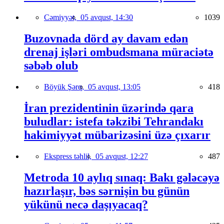
Cəmiyyət,
05 avqust, 14:30
1039
Buzovnada dörd ay davam edən
drenaj işləri ombudsmana müraciətə
səbəb olub
Böyük Şərq,
05 avqust, 13:05
418
İran prezidentinin üzərində qara
buludlar: istefa təkzibi Tehrandakı
hakimiyyət mübarizəsini üzə çıxarır
Ekspress təhlil,
05 avqust, 12:27
487
Metroda 10 aylıq sınaq: Bakı gələcəyə
hazırlaşır, bəs sərnişin bu günün
yükünü necə daşıyacaq?