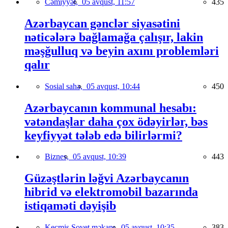
Cəmiyyət,
05 avqust, 11:57
435
Azərbaycan gənclər siyasətini
nəticələrə bağlamağa çalışır, lakin
məşğulluq və beyin axını problemləri
qalır
Sosial sahə,
05 avqust, 10:44
450
Azərbaycanın kommunal hesabı:
vətəndaşlar daha çox ödəyirlər, bəs
keyfiyyət tələb edə bilirlərmi?
Biznes,
05 avqust, 10:39
443
Güzəştlərin ləğvi Azərbaycanın
hibrid və elektromobil bazarında
istiqaməti dəyişib
Keçmiş Sovet məkanı,
05 avqust, 10:35
383