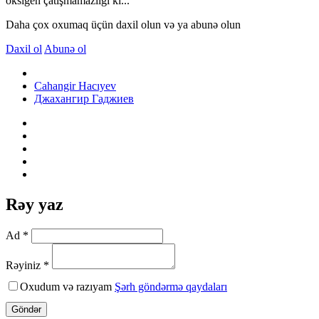
oksigen çatışmamazlığı ki...
Daha çox oxumaq üçün daxil olun və ya abunə olun
Daxil ol
Abunə ol
Cahangir Hacıyev
Джахангир Гаджиев
Rəy yaz
Ad *
Rəyiniz *
Oxudum və razıyam
Şərh göndərmə qaydaları
Göndər