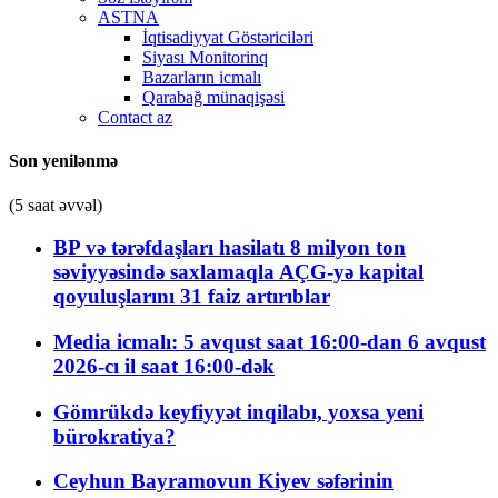
ASTNA
İqtisadiyyat Göstəriciləri
Siyası Monitorinq
Bazarların icmalı
Qarabağ münaqişəsi
Contact az
Son yenilənmə
(5 saat əvvəl)
BP və tərəfdaşları hasilatı 8 milyon ton
səviyyəsində saxlamaqla AÇG-yə kapital
qoyuluşlarını 31 faiz artırıblar
Media icmalı: 5 avqust saat 16:00-dan 6 avqust
2026-cı il saat 16:00-dək
Gömrükdə keyfiyyət inqilabı, yoxsa yeni
bürokratiya?
Ceyhun Bayramovun Kiyev səfərinin