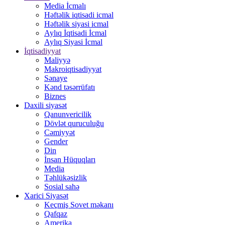
Media İcmalı
Həftəlik iqtisadi icmal
Həftəlik siyasi icmal
Aylıq İqtisadi İcmal
Aylıq Siyasi İcmal
İqtisadiyyat
Maliyyə
Makroiqtisadiyyat
Sənaye
Kənd təsərrüfatı
Biznes
Daxili siyasət
Qanunvericilik
Dövlət quruculuğu
Cəmiyyət
Gender
Din
İnsan Hüquqları
Media
Təhlükəsizlik
Sosial sahə
Xarici Siyasət
Keçmiş Sovet məkanı
Qafqaz
Amerika