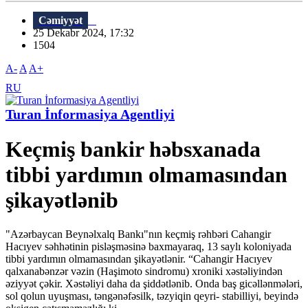
Cəmiyyət
25 Dekabr 2024, 17:32
1504
A-
A
A+
RU
Turan İnformasiya Agentliyi
Keçmiş bankir həbsxanada
tibbi yardımın olmamasından
şikayətlənib
"Azərbaycan Beynəlxalq Bankı"nın keçmiş rəhbəri Cahangir
Hacıyev səhhətinin pisləşməsinə baxmayaraq, 13 saylı koloniyada
tibbi yardımın olmamasından şikayətlənir. “Cahangir Hacıyev
qalxanabənzər vəzin (Haşimoto sindromu) xroniki xəstəliyindən
əziyyət çəkir. Xəstəliyi daha da şiddətlənib. Onda baş gicəllənmələri,
sol qolun uyuşması, təngənəfəsilk, təzyiqin qeyri- stabilliyi, beyində