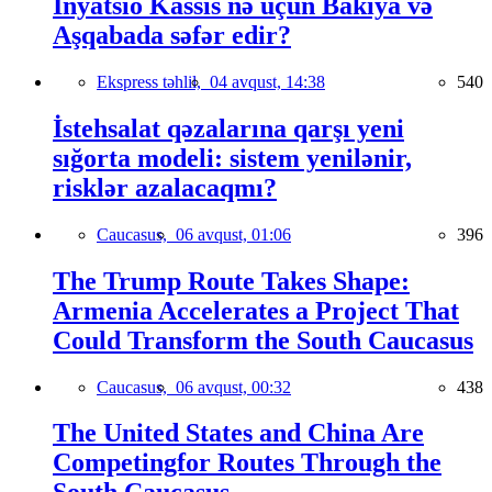
İnyatsio Kassis nə üçün Bakıya və
Aşqabada səfər edir?
Ekspress təhlil,
04 avqust, 14:38
540
İstehsalat qəzalarına qarşı yeni
sığorta modeli: sistem yenilənir,
risklər azalacaqmı?
Caucasus,
06 avqust, 01:06
396
The Trump Route Takes Shape:
Armenia Accelerates a Project That
Could Transform the South Caucasus
Caucasus,
06 avqust, 00:32
438
The United States and China Are
Competingfor Routes Through the