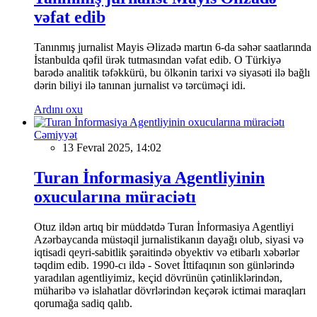
vəfat edib
Tanınmış jurnalist Mayis Əlizadə martın 6-da səhər saatlarında
İstanbulda qəfil ürək tutmasından vəfat edib. O Türkiyə
barədə analitik təfəkkürü, bu ölkənin tarixi və siyasəti ilə bağlı
dərin biliyi ilə tanınan jurnalist və tərcüməçi idi.
Ardını oxu
Cəmiyyət
13 Fevral 2025, 14:02
Turan İnformasiya Agentliyinin
oxucularına müraciətı
Otuz ildən artıq bir müddətdə Turan İnformasiya Agentliyi
Azərbaycanda müstəqil jurnalistikanın dayağı olub, siyasi və
iqtisadi qeyri-sabitlik şəraitində obyektiv və etibarlı xəbərlər
təqdim edib. 1990-cı ildə - Sovet İttifaqının son günlərində
yaradılan agentliyimiz, keçid dövrünün çətinliklərindən,
müharibə və islahatlar dövrlərindən keçərək ictimai maraqları
qorumağa sadiq qalıb.