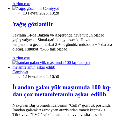
Ardını oxu
Cəmiyyət
13 Fevral 2025, 13:28
Yağış gözlənilir
Fevralın 14-də Bakıda və Abşeronda hava tutqun olacaq,
yağış yağacaq. Şimal-qərb küləyi əsəcək. Havanın
temperaturu gecə müsbət 2 + 4, gündüz müsbət 5 + 7 dərəcə
olacaq. Rütubət 75-85 faiz olacaq.
Ardını oxu
Cəmiyyət
12 Fevral 2025, 16:50
İrandan gələn yük maşınında 100 kq-
dan çox metamfetamin aşkar edilib
Naxçıvan Baş Gömrük İdarəsinin "Culfa" gömrük postunda
İrandan gələrək Azərbaycan ərazisindən tranzit keçməklə
Türkiyəyə "PVC" yükü aparan nəqliyyat vasitəsi əsaslı