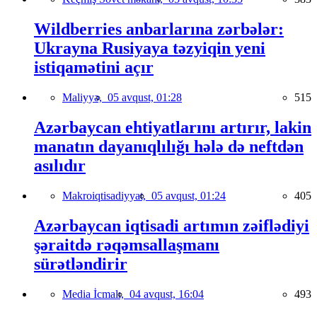
Wildberries anbarlarına zərbələr:
Ukrayna Rusiyaya təzyiqin yeni
istiqamətini açır
Maliyyə,
05 avqust, 01:28
515
Azərbaycan ehtiyatlarını artırır, lakin
manatın dayanıqlılığı hələ də neftdən
asılıdır
Makroiqtisadiyyat,
05 avqust, 01:24
405
Azərbaycan iqtisadi artımın zəiflədiyi
şəraitdə rəqəmsallaşmanı
sürətləndirir
Media İcmalı,
04 avqust, 16:04
493