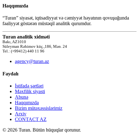
Haqqımızda
“Turan” siyasət, iqtisadiyyat və cəmiyyət həyatının qovuşuğunda
fəaliyyət göstərən müstəqil analitik qurumdur.
Turan analitik xidməti
Bakı, AZ1010
Süleyman Rəhimov küç.,186, Mən. 24
Tel.: (+99412) 440 11 96
agency@turan.az
Faydalı
İstifadə şərtləri
Məxfilik siyasti
Abunə
Haqqımızda
Bizim mütəxəssislərimiz
Arxiv
CONTACT AZ
© 2026 Turan. Bütün hüquqlar qorunur.