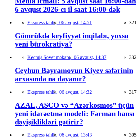
Media icmalı: 5 avqust saat 16:00-dan
6 avqust 2026-cı il saat 16:00-dək
Ekspress təhlil,
06 avqust, 14:51
321
Gömrükdə keyfiyyət inqilabı, yoxsa
yeni bürokratiya?
Keçmiş Sovet məkanı,
06 avqust, 14:37
332
Ceyhun Bayramovun Kiyev səfərinin
arxasında nə dayanır?
Ekspress təhlil,
06 avqust, 14:32
317
AZAL, ASCO və “Azərkosmos” üçün
yeni idarəetmə modeli: Fərman hansı
dəyişiklikləri gətirir?
Ekspress təhlil,
06 avqust, 13:43
305