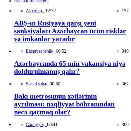
Redaktorun seçimi
Amerika,
12:32
157
ABŞ-ın Rusiyaya qarşı yeni
sanksiyaları Azərbaycan üçün risklər
və imkanlar yaradır
Ekspress təhlil,
00:52
340
Azərbaycanda 65 min vakansiya niyə
doldurulmamış qalır?
Sosial sahə,
00:50
362
Bakı metrosunun xətlərinin
ayrılması: nəqliyyat böhranından
necə qaçmaq olar?
Cəmiyyət,
00:41
300