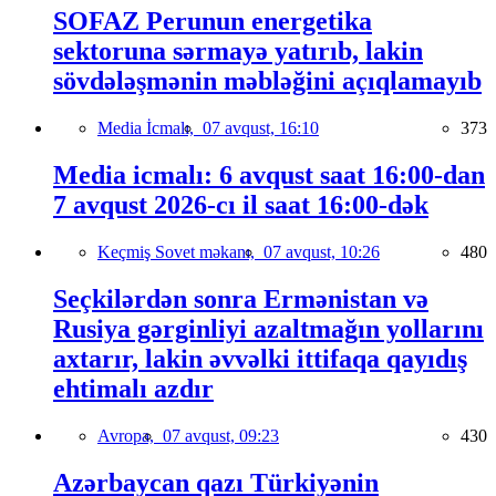
SOFAZ Perunun energetika
sektoruna sərmayə yatırıb, lakin
sövdələşmənin məbləğini açıqlamayıb
Media İcmalı,
07 avqust, 16:10
373
Media icmalı: 6 avqust saat 16:00-dan
7 avqust 2026-cı il saat 16:00-dək
Keçmiş Sovet məkanı,
07 avqust, 10:26
480
Seçkilərdən sonra Ermənistan və
Rusiya gərginliyi azaltmağın yollarını
axtarır, lakin əvvəlki ittifaqa qayıdış
ehtimalı azdır
Avropa,
07 avqust, 09:23
430
Azərbaycan qazı Türkiyənin