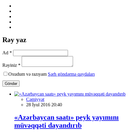
Rəy yaz
Ad *
Rəyiniz *
Oxudum və razıyam
Şərh göndərmə qaydaları
Göndər
Cəmiyyət
28 İyul 2016 20:40
«Azərbaycan saatı» peyk yayımını
müvəqqəti dayandırıb