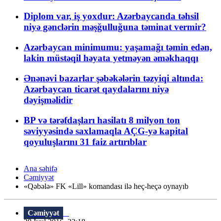
Diplom var, iş yoxdur: Azərbaycanda təhsil
niyə gənclərin məşğulluğuna təminat vermir?
Azərbaycan minimumu: yaşamağı təmin edən,
lakin müstəqil həyata yetməyən əməkhaqqı
Ənənəvi bazarlar şəbəkələrin təzyiqi altında:
Azərbaycan ticarət qaydalarını niyə
dəyişməlidir
BP və tərəfdaşları hasilatı 8 milyon ton
səviyyəsində saxlamaqla AÇG-yə kapital
qoyuluşlarını 31 faiz artırıblar
Ana səhifə
Cəmiyyət
«Qəbələ» FK «Lill» komandası ilə heç-heçə oynayıb
Cəmiyyət