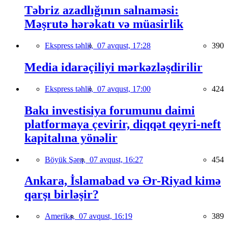
Təbriz azadlığının salnaməsi:
Məşrutə hərəkatı və müasirlik
Ekspress təhlil,
07 avqust, 17:28
390
Media idarəçiliyi mərkəzləşdirilir
Ekspress təhlil,
07 avqust, 17:00
424
Bakı investisiya forumunu daimi
platformaya çevirir, diqqət qeyri-neft
kapitalına yönəlir
Böyük Şərq,
07 avqust, 16:27
454
Ankara, İslamabad və Ər-Riyad kimə
qarşı birləşir?
Amerika,
07 avqust, 16:19
389