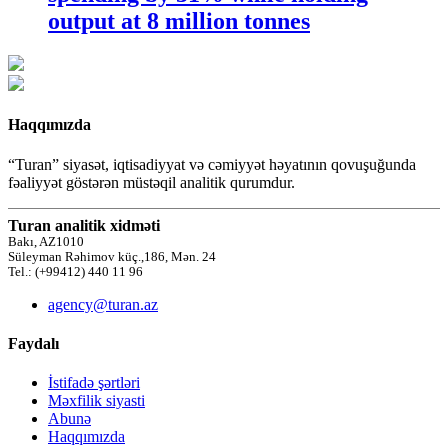
output at 8 million tonnes
Haqqımızda
“Turan” siyasət, iqtisadiyyat və cəmiyyət həyatının qovuşuğunda
fəaliyyət göstərən müstəqil analitik qurumdur.
Turan analitik xidməti
Bakı, AZ1010
Süleyman Rəhimov küç.,186, Mən. 24
Tel.: (+99412) 440 11 96
agency@turan.az
Faydalı
İstifadə şərtləri
Məxfilik siyasti
Abunə
Haqqımızda