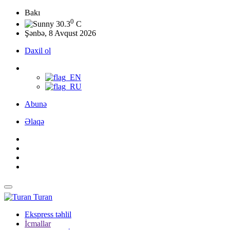
Bakı
0
30.3
C
Şənbə, 8 Avqust 2026
Daxil ol
Abunə
Əlaqə
Turan
Ekspress təhlil
İcmallar