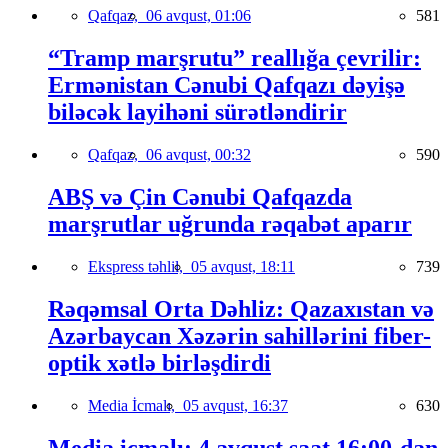
Qafqaz,
06 avqust, 01:06
581
“Tramp marşrutu” reallığa çevrilir:
Ermənistan Cənubi Qafqazı dəyişə
biləcək layihəni sürətləndirir
Qafqaz,
06 avqust, 00:32
590
ABŞ və Çin Cənubi Qafqazda
marşrutlar uğrunda rəqabət aparır
Ekspress təhlil,
05 avqust, 18:11
739
Rəqəmsal Orta Dəhliz: Qazaxıstan və
Azərbaycan Xəzərin sahillərini fiber-
optik xətlə birləşdirdi
Media İcmalı,
05 avqust, 16:37
630
Media icmalı: 4 avqust saat 16:00-dan