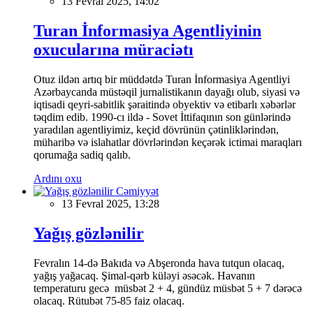
13 Fevral 2025, 14:02
Turan İnformasiya Agentliyinin
oxucularına müraciətı
Otuz ildən artıq bir müddətdə Turan İnformasiya Agentliyi
Azərbaycanda müstəqil jurnalistikanın dayağı olub, siyasi və
iqtisadi qeyri-sabitlik şəraitində obyektiv və etibarlı xəbərlər
təqdim edib. 1990-cı ildə - Sovet İttifaqının son günlərində
yaradılan agentliyimiz, keçid dövrünün çətinliklərindən,
müharibə və islahatlar dövrlərindən keçərək ictimai maraqları
qorumağa sadiq qalıb.
Ardını oxu
Cəmiyyət
13 Fevral 2025, 13:28
Yağış gözlənilir
Fevralın 14-də Bakıda və Abşeronda hava tutqun olacaq,
yağış yağacaq. Şimal-qərb küləyi əsəcək. Havanın
temperaturu gecə müsbət 2 + 4, gündüz müsbət 5 + 7 dərəcə
olacaq. Rütubət 75-85 faiz olacaq.