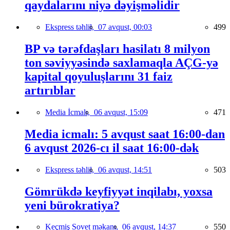
qaydalarını niyə dəyişməlidir
Ekspress təhlil,
07 avqust, 00:03
499
BP və tərəfdaşları hasilatı 8 milyon
ton səviyyəsində saxlamaqla AÇG-yə
kapital qoyuluşlarını 31 faiz
artırıblar
Media İcmalı,
06 avqust, 15:09
471
Media icmalı: 5 avqust saat 16:00-dan
6 avqust 2026-cı il saat 16:00-dək
Ekspress təhlil,
06 avqust, 14:51
503
Gömrükdə keyfiyyət inqilabı, yoxsa
yeni bürokratiya?
Keçmiş Sovet məkanı,
06 avqust, 14:37
550