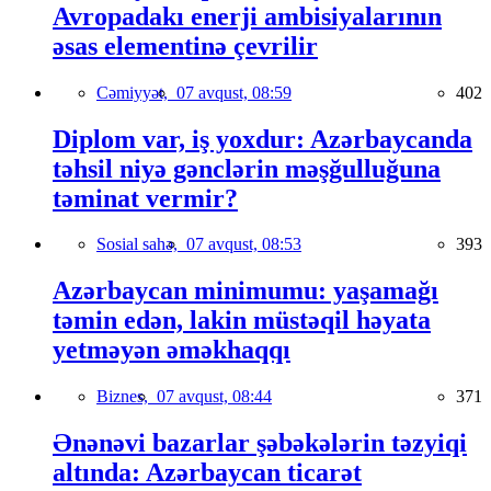
Avropadakı enerji ambisiyalarının
əsas elementinə çevrilir
Cəmiyyət,
07 avqust, 08:59
402
Diplom var, iş yoxdur: Azərbaycanda
təhsil niyə gənclərin məşğulluğuna
təminat vermir?
Sosial sahə,
07 avqust, 08:53
393
Azərbaycan minimumu: yaşamağı
təmin edən, lakin müstəqil həyata
yetməyən əməkhaqqı
Biznes,
07 avqust, 08:44
371
Ənənəvi bazarlar şəbəkələrin təzyiqi
altında: Azərbaycan ticarət