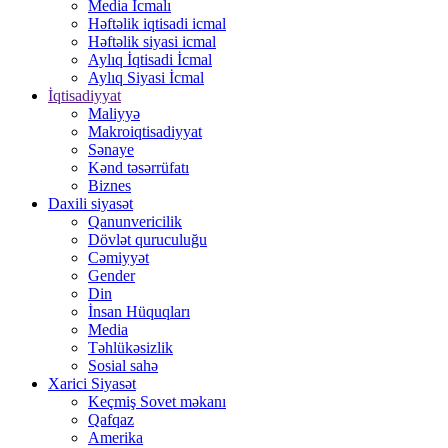
Media İcmalı
Həftəlik iqtisadi icmal
Həftəlik siyasi icmal
Aylıq İqtisadi İcmal
Aylıq Siyasi İcmal
İqtisadiyyat
Maliyyə
Makroiqtisadiyyat
Sənaye
Kənd təsərrüfatı
Biznes
Daxili siyasət
Qanunvericilik
Dövlət quruculuğu
Cəmiyyət
Gender
Din
İnsan Hüquqları
Media
Təhlükəsizlik
Sosial sahə
Xarici Siyasət
Keçmiş Sovet məkanı
Qafqaz
Amerika