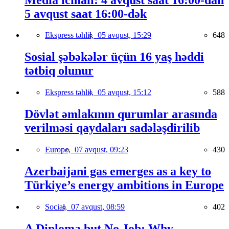
5 avqust saat 16:00-dək
Ekspress təhlil,
05 avqust, 15:29
648
Sosial şəbəkələr üçün 16 yaş həddi
tətbiq olunur
Ekspress təhlil,
05 avqust, 15:12
588
Dövlət əmlakının qurumlar arasında
verilməsi qaydaları sadələşdirilib
Europe,
07 avqust, 09:23
430
Azerbaijani gas emerges as a key to
Türkiye’s energy ambitions in Europe
Social,
07 avqust, 08:59
402
A Diploma but No Job: Why