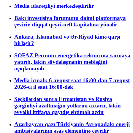
Media idarəçiliyi mərkəzləşdirilir
Bakı investisiya forumunu daimi platformaya
çevirir, diqqət qeyri-neft kapitalına yönəlir
Ankara, İslamabad və Ər-Riyad kimə qarşı
birləşir?
SOFAZ Perunun energetika sektoruna sərmayə
yatırıb, lakin sövdələşmənin məbləğini
açıqlamayıb
Media icmalı: 6 avqust saat 16:00-dan 7 avqust
2026-cı il saat 16:00-dək
Seçkilərdən sonra Ermənistan və Rusiya
gərginliyi azaltmağın yollarını axtarır, lakin
əvvəlki ittifaqa qayıdış ehtimalı azdır
Azərbaycan qazı Türkiyənin Avropadakı enerji
ambisiyalarının əsas elementinə çevrilir