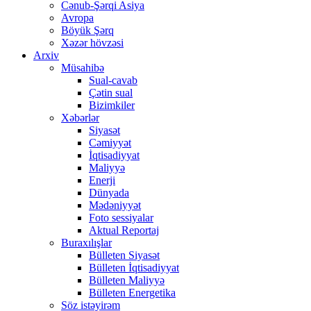
Cənub-Şərqi Asiya
Avropa
Böyük Şərq
Xəzər hövzəsi
Arxiv
Müsahibə
Sual-cavab
Çətin sual
Bizimkiler
Xəbərlər
Siyasət
Cəmiyyət
İqtisadiyyat
Maliyyə
Enerji
Dünyada
Mədəniyyət
Foto sessiyalar
Aktual Reportaj
Buraxılışlar
Bülleten Siyasət
Bülleten İqtisadiyyat
Bülleten Maliyyə
Bülleten Energetika
Söz istəyirəm