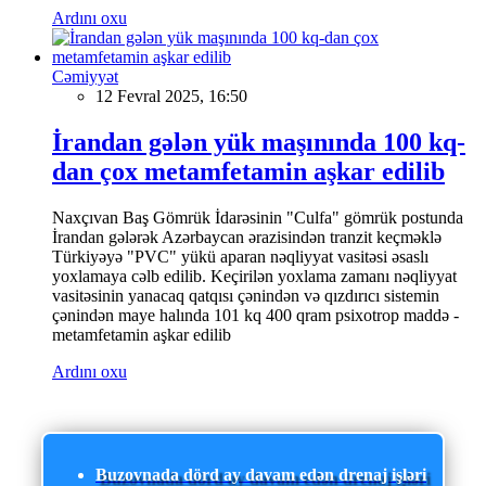
Ardını oxu
Cəmiyyət
12 Fevral 2025, 16:50
İrandan gələn yük maşınında 100 kq-
dan çox metamfetamin aşkar edilib
Naxçıvan Baş Gömrük İdarəsinin "Culfa" gömrük postunda
İrandan gələrək Azərbaycan ərazisindən tranzit keçməklə
Türkiyəyə "PVC" yükü aparan nəqliyyat vasitəsi əsaslı
yoxlamaya cəlb edilib. Keçirilən yoxlama zamanı nəqliyyat
vasitəsinin yanacaq qatqısı çənindən və qızdırıcı sistemin
çənindən maye halında 101 kq 400 qram psixotrop maddə -
metamfetamin aşkar edilib
Ardını oxu
Buzovnada dörd ay davam edən drenaj işləri