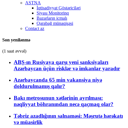
ASTNA
İqtisadiyyat Göstəriciləri
Siyası Monitorinq
Bazarların icmalı
Qarabağ münaqişəsi
Contact az
Son yenilənmə
(1 saat əvvəl)
ABŞ-ın Rusiyaya qarşı yeni sanksiyaları
Azərbaycan üçün risklər və imkanlar yaradır
Azərbaycanda 65 min vakansiya niyə
doldurulmamış qalır?
Bakı metrosunun xətlərinin ayrılması:
nəqliyyat böhranından necə qaçmaq olar?
Təbriz azadlığının salnaməsi: Məşrutə hərəkatı
və müasirlik