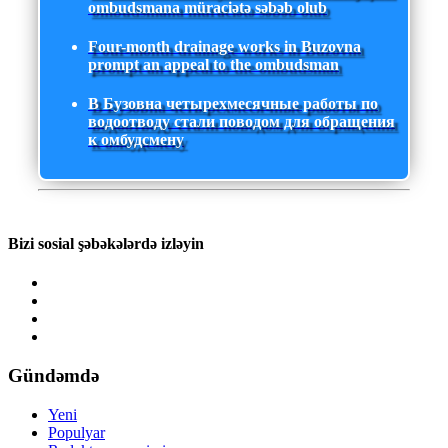
ombudsmana müraciətə səbəb olub
Four-month drainage works in Buzovna
prompt an appeal to the ombudsman
В Бузовна четырехмесячные работы по
водоотводу стали поводом для обращения
к омбудсмену
Bizi sosial şəbəkələrdə izləyin
Gündəmdə
Yeni
Populyar