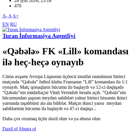
28 İyul 2016, 23:18
470
A-
A
A+
EN
RU
Turan İnformasiya Agentliyi
«Qəbələ» FK «Lill» komandası
ilə heç-heçə oynayıb
Cümə axşamı Avropa Liqasının üçüncü təsnifat raundunun birinci
matçında “Qəbələ” futbol klubu Fransanın “Lill” komandası ilə 1:1
oynayıb. Matç qonaqların hücumu ilə başlayıb və 12-ci dəqiqədə
“Qəbələ”nin müdafiəçisi Vitali Vernidub hesabı açıb. “Qəbələ”nin
hücumundan şaşıran meydan sahibləri yalnız birinci hissənin ikinci
yarısında təşəbbüsü ələ ala biliblər. Matçın ikinci yarısı meydan
sahiblərinin hücumu ilə başlayıb və 47-ci dəqiqə...
Daha çox oxumaq üçün daxil olun və ya abunə olun
Daxil ol
Abunə ol