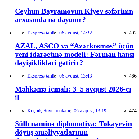
Ceyhun Bayramovun Kiyev səfərinin
arxasında nə dayanır?
Ekspress təhlil,
06 avqust, 14:32
492
AZAL, ASCO və “Azərkosmos” üçün
yeni idarəetmə modeli: Fərman hansı
dəyişiklikləri gətirir?
Ekspress təhlil,
06 avqust, 13:43
466
Məhkəmə icmalı: 3–5 avqust 2026-cı
il
Keçmiş Sovet məkanı,
06 avqust, 13:19
474
Sülh naminə diplomatiya: Tokayevin
döyüş əməliyyatlarının