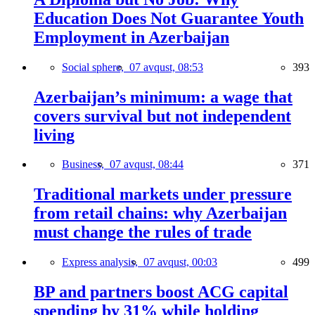
Education Does Not Guarantee Youth
Employment in Azerbaijan
Social sphere,
07 avqust, 08:53
393
Azerbaijan’s minimum: a wage that
covers survival but not independent
living
Business,
07 avqust, 08:44
371
Traditional markets under pressure
from retail chains: why Azerbaijan
must change the rules of trade
Express analysis,
07 avqust, 00:03
499
BP and partners boost ACG capital
spending by 31% while holding