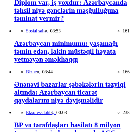
Diplom var, iş yoxdur: Azərbaycanda
təhsil niyə gənclərin məşğulluğuna
təminat vermir?
Sosial sahə,
08:53
161
Azərbaycan minimumu: yaşamağı
təmin edən, lakin müstəqil həyata
yetməyən əməkhaqqı
Biznes,
08:44
166
Ənənəvi bazarlar şəbəkələrin təzyiqi
altında: Azərbaycan ticarət
qaydalarını niyə dəyişməlidir
Ekspress təhlil,
00:03
238
BP və tərəfdaşları hasilatı 8 milyon