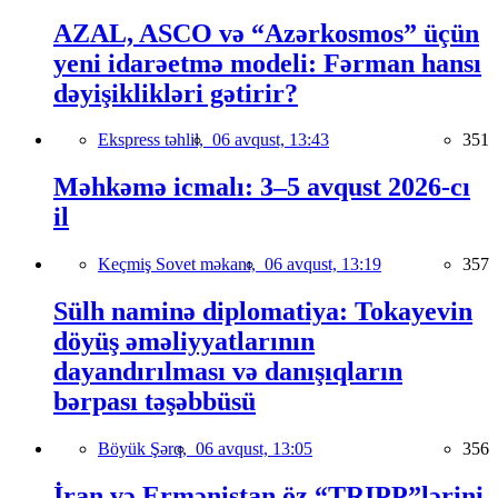
AZAL, ASCO və “Azərkosmos” üçün
yeni idarəetmə modeli: Fərman hansı
dəyişiklikləri gətirir?
Ekspress təhlil,
06 avqust, 13:43
351
Məhkəmə icmalı: 3–5 avqust 2026-cı
il
Keçmiş Sovet məkanı,
06 avqust, 13:19
357
Sülh naminə diplomatiya: Tokayevin
döyüş əməliyyatlarının
dayandırılması və danışıqların
bərpası təşəbbüsü
Böyük Şərq,
06 avqust, 13:05
356
İran və Ermənistan öz “TRIPP”lərini