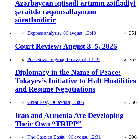
Azərbaycan iqtisadi artımın zəiflədiyi
şəraitdə rəqəmsallaşmanı
sürətləndirir
Express analysis,
06 avqust, 13:43
351
Court Review: August 3–5, 2026
Post-Soviet region,
06 avqust, 13:19
357
Diplomacy in the Name of Peace:
Tokayev’s Initiative to Halt Hostilities
and Resume Negotiations
Great East,
06 avqust, 13:05
356
Iran and Armenia Are Developing
Their Own “TRIPP”
The Caspian Basin,
06 avqust, 12:31
306