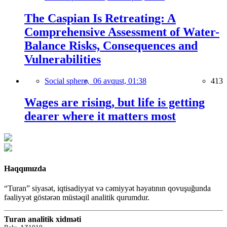
The Caspian Is Retreating: A
Comprehensive Assessment of Water-
Balance Risks, Consequences and
Vulnerabilities
Social sphere,
06 avqust, 01:38
413
Wages are rising, but life is getting
dearer where it matters most
Haqqımızda
“Turan” siyasət, iqtisadiyyat və cəmiyyət həyatının qovuşuğunda
fəaliyyət göstərən müstəqil analitik qurumdur.
Turan analitik xidməti