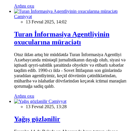
Ardını oxu
Cəmiyyət
13 Fevral 2025, 14:02
Turan İnformasiya Agentliyinin
oxucularına müraciətı
Otuz ildən artıq bir müddətdə Turan İnformasiya Agentliyi
Azərbaycanda müstəqil jurnalistikanın dayağı olub, siyasi və
iqtisadi qeyri-sabitlik şəraitində obyektiv və etibarlı xəbərlər
təqdim edib. 1990-cı ildə - Sovet İttifaqının son günlərində
yaradılan agentliyimiz, keçid dövrünün çətinliklərindən,
müharibə və islahatlar dövrlərindən keçərək ictimai maraqları
qorumağa sadiq qalıb.
Ardını oxu
Cəmiyyət
13 Fevral 2025, 13:28
Yağış gözlənilir