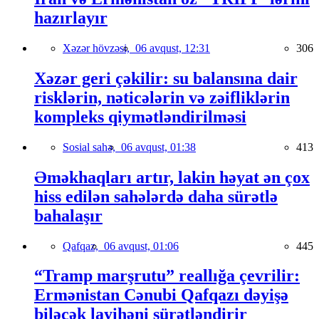
hazırlayır
Xəzər hövzəsi,
06 avqust, 12:31
306
Xəzər geri çəkilir: su balansına dair
risklərin, nəticələrin və zəifliklərin
kompleks qiymətləndirilməsi
Sosial sahə,
06 avqust, 01:38
413
Əməkhaqları artır, lakin həyat ən çox
hiss edilən sahələrdə daha sürətlə
bahalaşır
Qafqaz,
06 avqust, 01:06
445
“Tramp marşrutu” reallığa çevrilir:
Ermənistan Cənubi Qafqazı dəyişə
biləcək layihəni sürətləndirir