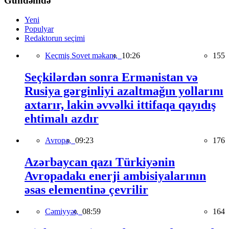
Gündəmdə
Yeni
Populyar
Redaktorun seçimi
Keçmiş Sovet məkanı,
10:26
155
Seçkilərdən sonra Ermənistan və
Rusiya gərginliyi azaltmağın yollarını
axtarır, lakin əvvəlki ittifaqa qayıdış
ehtimalı azdır
Avropa,
09:23
176
Azərbaycan qazı Türkiyənin
Avropadakı enerji ambisiyalarının
əsas elementinə çevrilir
Cəmiyyət,
08:59
164