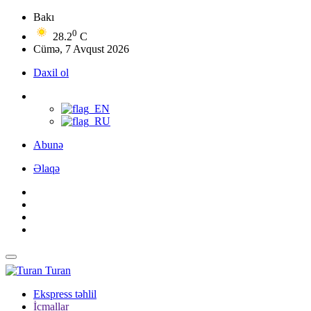
Bakı
0
28.2
C
Cümə, 7 Avqust 2026
Daxil ol
Abunə
Əlaqə
Turan
Ekspress təhlil
İcmallar