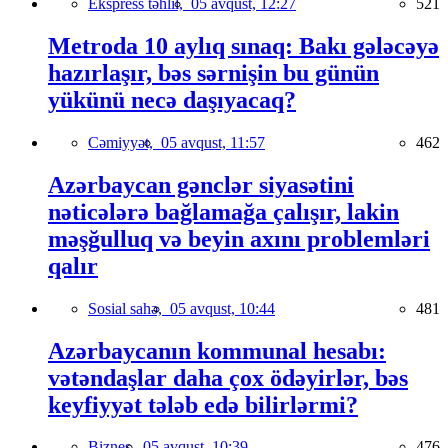
Ekspress təhlil,
05 avqust, 12:27
521
Metroda 10 aylıq sınaq: Bakı gələcəyə
hazırlaşır, bəs sərnişin bu günün
yükünü necə daşıyacaq?
Cəmiyyət,
05 avqust, 11:57
462
Azərbaycan gənclər siyasətini
nəticələrə bağlamağa çalışır, lakin
məşğulluq və beyin axını problemləri
qalır
Sosial sahə,
05 avqust, 10:44
481
Azərbaycanın kommunal hesabı:
vətəndaşlar daha çox ödəyirlər, bəs
keyfiyyət tələb edə bilirlərmi?
Biznes,
05 avqust, 10:39
476