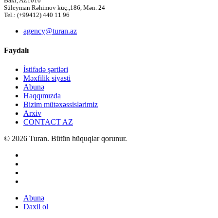
Bakı, AZ1010
Süleyman Rəhimov küç.,186, Mən. 24
Tel.: (+99412) 440 11 96
agency@turan.az
Faydalı
İstifadə şərtləri
Məxfilik siyasti
Abunə
Haqqımızda
Bizim mütəxəssislərimiz
Arxiv
CONTACT AZ
© 2026 Turan. Bütün hüquqlar qorunur.
Abunə
Daxil ol