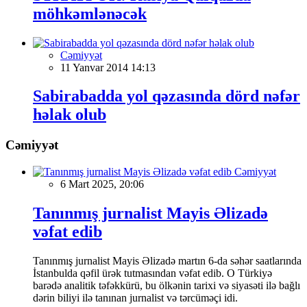
möhkəmlənəcək
Cəmiyyət
11 Yanvar 2014 14:13
Sabirabadda yol qəzasında dörd nəfər
həlak olub
Cəmiyyət
Cəmiyyət
6 Mart 2025, 20:06
Tanınmış jurnalist Mayis Əlizadə
vəfat edib
Tanınmış jurnalist Mayis Əlizadə martın 6-da səhər saatlarında
İstanbulda qəfil ürək tutmasından vəfat edib. O Türkiyə
barədə analitik təfəkkürü, bu ölkənin tarixi və siyasəti ilə bağlı
dərin biliyi ilə tanınan jurnalist və tərcüməçi idi.