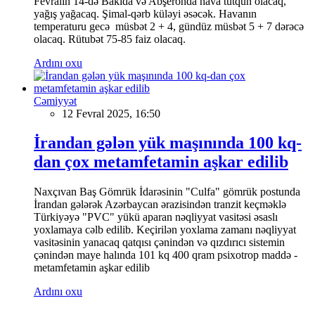
Fevralın 14-də Bakıda və Abşeronda hava tutqun olacaq,
yağış yağacaq. Şimal-qərb küləyi əsəcək. Havanın
temperaturu gecə müsbət 2 + 4, gündüz müsbət 5 + 7 dərəcə
olacaq. Rütubət 75-85 faiz olacaq.
Ardını oxu
Cəmiyyət
12 Fevral 2025, 16:50
İrandan gələn yük maşınında 100 kq-
dan çox metamfetamin aşkar edilib
Naxçıvan Baş Gömrük İdarəsinin "Culfa" gömrük postunda
İrandan gələrək Azərbaycan ərazisindən tranzit keçməklə
Türkiyəyə "PVC" yükü aparan nəqliyyat vasitəsi əsaslı
yoxlamaya cəlb edilib. Keçirilən yoxlama zamanı nəqliyyat
vasitəsinin yanacaq qatqısı çənindən və qızdırıcı sistemin
çənindən maye halında 101 kq 400 qram psixotrop maddə -
metamfetamin aşkar edilib
Ardını oxu