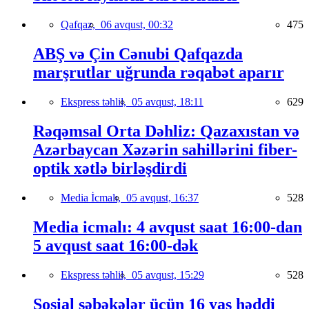
Qafqaz,
06 avqust, 00:32
475
ABŞ və Çin Cənubi Qafqazda
marşrutlar uğrunda rəqabət aparır
Ekspress təhlil,
05 avqust, 18:11
629
Rəqəmsal Orta Dəhliz: Qazaxıstan və
Azərbaycan Xəzərin sahillərini fiber-
optik xətlə birləşdirdi
Media İcmalı,
05 avqust, 16:37
528
Media icmalı: 4 avqust saat 16:00-dan
5 avqust saat 16:00-dək
Ekspress təhlil,
05 avqust, 15:29
528
Sosial şəbəkələr üçün 16 yaş həddi