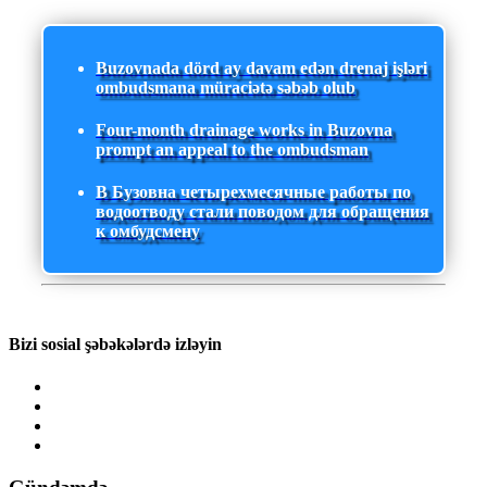
Buzovnada dörd ay davam edən drenaj işləri
ombudsmana müraciətə səbəb olub
Four-month drainage works in Buzovna
prompt an appeal to the ombudsman
В Бузовна четырехмесячные работы по
водоотводу стали поводом для обращения
к омбудсмену
Bizi sosial şəbəkələrdə izləyin