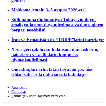
gətirir?
Məhkəmə icmalı: 3–5 avqust 2026-cı il
Sülh naminə diplomatiya: Tokayevin döyüş
əməliyyatlarının dayandırılması və danışıqların
bərpası təşəbbüsü
İran və Ermənistan öz “TRIPP”lərini hazırlayır
Xəzər geri çəkilir: su balansına dair risklərin,
nəticələrin və zəifliklərin kompleks
qiymətləndirilməsi
Əməkhaqları artır, lakin həyat ən çox hiss
edilən sahələrdə daha sürətlə bahalaşır
Ana səhifə
Cəmiyyət
Şahmatçı Vüqar Həşimov vəfat edib