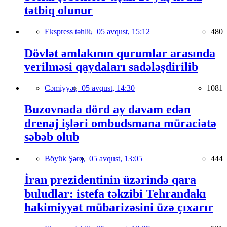
tətbiq olunur
Ekspress təhlil,
05 avqust, 15:12
480
Dövlət əmlakının qurumlar arasında
verilməsi qaydaları sadələşdirilib
Cəmiyyət,
05 avqust, 14:30
1081
Buzovnada dörd ay davam edən
drenaj işləri ombudsmana müraciətə
səbəb olub
Böyük Şərq,
05 avqust, 13:05
444
İran prezidentinin üzərində qara
buludlar: istefa təkzibi Tehrandakı
hakimiyyət mübarizəsini üzə çıxarır