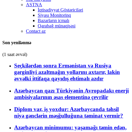
ASTNA
İqtisadiyyat Göstəriciləri
Siyası Monitorinq
Bazarların icmalı
Qarabağ münaqişəsi
Contact az
Son yenilənmə
(1 saat əvvəl)
Seçkilərdən sonra Ermənistan və Rusiya
gərginliyi azaltmağın yollarını axtarır, lakin
əvvəlki ittifaqa qayıdış ehtimalı azdır
Azərbaycan qazı Türkiyənin Avropadakı enerji
ambisiyalarının əsas elementinə çevrilir
Diplom var, iş yoxdur: Azərbaycanda təhsil
niyə gənclərin məşğulluğuna təminat vermir?
Azərbaycan minimumu: yaşamağı təmin edən,