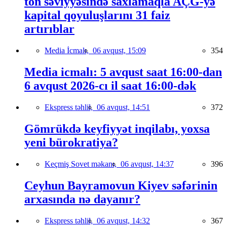
ton səviyyəsində saxlamaqla AÇG-yə
kapital qoyuluşlarını 31 faiz
artırıblar
Media İcmalı,
06 avqust, 15:09
354
Media icmalı: 5 avqust saat 16:00-dan
6 avqust 2026-cı il saat 16:00-dək
Ekspress təhlil,
06 avqust, 14:51
372
Gömrükdə keyfiyyət inqilabı, yoxsa
yeni bürokratiya?
Keçmiş Sovet məkanı,
06 avqust, 14:37
396
Ceyhun Bayramovun Kiyev səfərinin
arxasında nə dayanır?
Ekspress təhlil,
06 avqust, 14:32
367