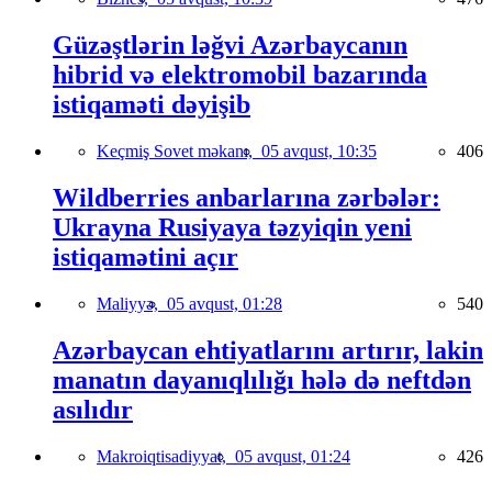
Güzəştlərin ləğvi Azərbaycanın
hibrid və elektromobil bazarında
istiqaməti dəyişib
Keçmiş Sovet məkanı,
05 avqust, 10:35
406
Wildberries anbarlarına zərbələr:
Ukrayna Rusiyaya təzyiqin yeni
istiqamətini açır
Maliyyə,
05 avqust, 01:28
540
Azərbaycan ehtiyatlarını artırır, lakin
manatın dayanıqlılığı hələ də neftdən
asılıdır
Makroiqtisadiyyat,
05 avqust, 01:24
426