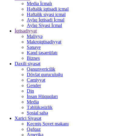
Media İcmalı
Həftəlik iqtisadi icmal
Həftəlik siyasi icmal
Aylıq İqtisadi İcmal
Aylıq Siyasi İcmal
İqtisadiyyat
Maliyyə
Makroiqtisadiyyat
Sənaye
Kənd təsərrüfatı
Biznes
Daxili siyasət
Qanunvericilik
Dövlət quruculuğu
Cəmiyyət
Gender
Din
İnsan Hüquqları
Media
Təhlükəsizlik
Sosial sahə
Xarici Siyasət
Keçmiş Sovet məkanı
Qafqaz
Amerika