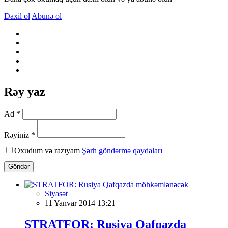
Daxil ol
Abunə ol
Rəy yaz
Ad *
Rəyiniz *
Oxudum və razıyam
Şərh göndərmə qaydaları
Göndər
Siyasət
11 Yanvar 2014 13:21
STRATFOR: Rusiya Qafqazda