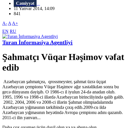
Cəmiyyət
11 Yanvar 2014, 14:09
841
A-
A
A+
EN
RU
Turan İnformasiya Agentliyi
Şahmatçı Vüqar Həşimov vəfat
edib
Azərbaycan şahmatçısı, qrossmeyster, şahmat üzrə üçqat
Azərbaycan çempionu Vüqar Həşimov ağır xəstəlikdən sonra bu
gecə dünyasını dəyişib. O 1986-cı il iyulun 24-də anadan olub.
1995, 1996 və 1998-ci illərdə Azərbaycan birinciliyində qalib gəlib.
2002, 2004, 2006 və 2008-ci illərin Şahmat olimpiadalarında
Azərbaycan yığmasının tərkibində çıxış edib.2009-cu ildə
Azərbaycan yığmasının heyətində Avropa çempionu adını qazanıb.
2011-ci ilin yanvarı...
Daha çox oxumaq üçün daxil olun və ya abunə olun