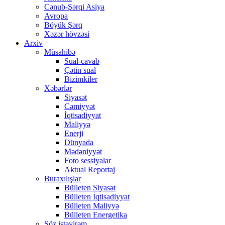
Cənub-Şərqi Asiya
Avropa
Böyük Şərq
Xəzər hövzəsi
Arxiv
Müsahibə
Sual-cavab
Çətin sual
Bizimkiler
Xəbərlər
Siyasət
Cəmiyyət
İqtisadiyyat
Maliyyə
Enerji
Dünyada
Mədəniyyət
Foto sessiyalar
Aktual Reportaj
Buraxılışlar
Bülleten Siyasət
Bülleten İqtisadiyyat
Bülleten Maliyyə
Bülleten Energetika
Söz istəyirəm