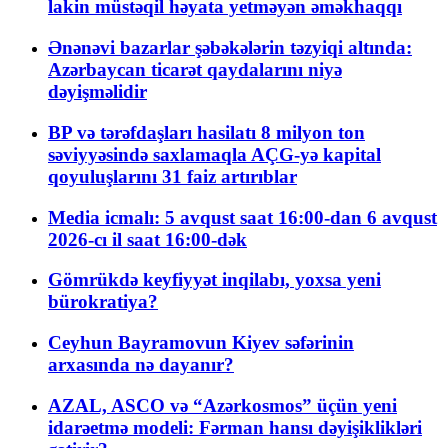
lakin müstəqil həyata yetməyən əməkhaqqı
Ənənəvi bazarlar şəbəkələrin təzyiqi altında:
Azərbaycan ticarət qaydalarını niyə
dəyişməlidir
BP və tərəfdaşları hasilatı 8 milyon ton
səviyyəsində saxlamaqla AÇG-yə kapital
qoyuluşlarını 31 faiz artırıblar
Media icmalı: 5 avqust saat 16:00-dan 6 avqust
2026-cı il saat 16:00-dək
Gömrükdə keyfiyyət inqilabı, yoxsa yeni
bürokratiya?
Ceyhun Bayramovun Kiyev səfərinin
arxasında nə dayanır?
AZAL, ASCO və “Azərkosmos” üçün yeni
idarəetmə modeli: Fərman hansı dəyişiklikləri