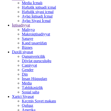
Media İcmalı
Həftəlik iqtisadi icmal
Həftəlik siyasi icmal
Aylıq İqtisadi İcmal
Aylıq Siyasi İcmal
İqtisadiyyat
Maliyyə
Makroiqtisadiyyat
Sənaye
Kənd təsərrüfatı
Biznes
Daxili siyasət
Qanunvericilik
Dövlət quruculuğu
Cəmiyyət
Gender
Din
İnsan Hüquqları
Media
Təhlükəsizlik
Sosial sahə
Xarici Siyasət
Keçmiş Sovet məkanı
Qafqaz
Amerika