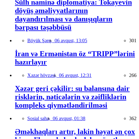
Sülh naminə diplomatiya: Tokayevin
döyüş əməliyyatlarının
dayandırılması və danışıqların
bərpası təşəbbüsü
Böyük Şərq,
06 avqust, 13:05
301
İran və Ermənistan öz “TRIPP”lərini
hazırlayır
Xəzər hövzəsi,
06 avqust, 12:31
266
Xəzər geri çəkilir: su balansına dair
risklərin, nəticələrin və zəifliklərin
kompleks qiymətləndirilməsi
Sosial sahə,
06 avqust, 01:38
362
Əməkhaqları artır, lakin həyat ən çox