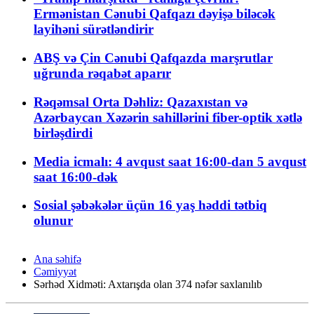
Ermənistan Cənubi Qafqazı dəyişə biləcək
layihəni sürətləndirir
ABŞ və Çin Cənubi Qafqazda marşrutlar
uğrunda rəqabət aparır
Rəqəmsal Orta Dəhliz: Qazaxıstan və
Azərbaycan Xəzərin sahillərini fiber-optik xətlə
birləşdirdi
Media icmalı: 4 avqust saat 16:00-dan 5 avqust
saat 16:00-dək
Sosial şəbəkələr üçün 16 yaş həddi tətbiq
olunur
Ana səhifə
Cəmiyyət
Sərhəd Xidməti: Axtarışda olan 374 nəfər saxlanılıb