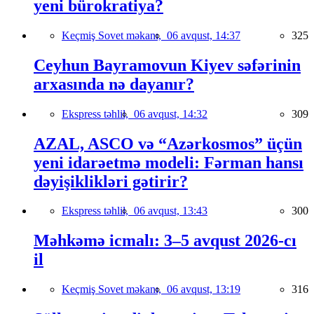
yeni bürokratiya?
Keçmiş Sovet məkanı,
06 avqust, 14:37
325
Ceyhun Bayramovun Kiyev səfərinin
arxasında nə dayanır?
Ekspress təhlil,
06 avqust, 14:32
309
AZAL, ASCO və “Azərkosmos” üçün
yeni idarəetmə modeli: Fərman hansı
dəyişiklikləri gətirir?
Ekspress təhlil,
06 avqust, 13:43
300
Məhkəmə icmalı: 3–5 avqust 2026-cı
il
Keçmiş Sovet məkanı,
06 avqust, 13:19
316