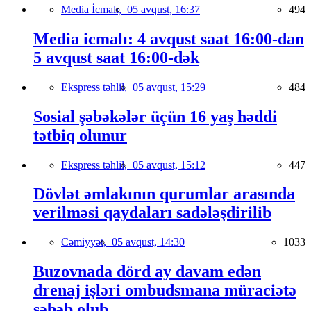
Media İcmalı,
05 avqust, 16:37
494
Media icmalı: 4 avqust saat 16:00-dan
5 avqust saat 16:00-dək
Ekspress təhlil,
05 avqust, 15:29
484
Sosial şəbəkələr üçün 16 yaş həddi
tətbiq olunur
Ekspress təhlil,
05 avqust, 15:12
447
Dövlət əmlakının qurumlar arasında
verilməsi qaydaları sadələşdirilib
Cəmiyyət,
05 avqust, 14:30
1033
Buzovnada dörd ay davam edən
drenaj işləri ombudsmana müraciətə
səbəb olub