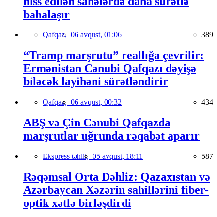
hiss edilən sahələrdə daha sürətlə
bahalaşır
Qafqaz,
06 avqust, 01:06
389
“Tramp marşrutu” reallığa çevrilir:
Ermənistan Cənubi Qafqazı dəyişə
biləcək layihəni sürətləndirir
Qafqaz,
06 avqust, 00:32
434
ABŞ və Çin Cənubi Qafqazda
marşrutlar uğrunda rəqabət aparır
Ekspress təhlil,
05 avqust, 18:11
587
Rəqəmsal Orta Dəhliz: Qazaxıstan və
Azərbaycan Xəzərin sahillərini fiber-
optik xətlə birləşdirdi