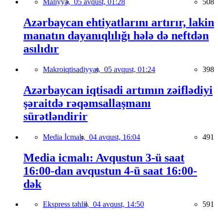
Maliyyə,
05 avqust, 01:28
508
Azərbaycan ehtiyatlarını artırır, lakin
manatın dayanıqlılığı hələ də neftdən
asılıdır
Makroiqtisadiyyat,
05 avqust, 01:24
398
Azərbaycan iqtisadi artımın zəiflədiyi
şəraitdə rəqəmsallaşmanı
sürətləndirir
Media İcmalı,
04 avqust, 16:04
491
Media icmalı: Avqustun 3-ü saat
16:00-dan avqustun 4-ü saat 16:00-
dək
Ekspress təhlil,
04 avqust, 14:50
591