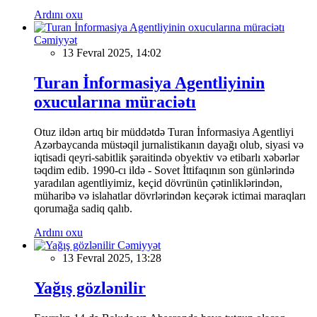
Ardını oxu
Cəmiyyət
13 Fevral 2025, 14:02
Turan İnformasiya Agentliyinin
oxucularına müraciətı
Otuz ildən artıq bir müddətdə Turan İnformasiya Agentliyi
Azərbaycanda müstəqil jurnalistikanın dayağı olub, siyasi və
iqtisadi qeyri-sabitlik şəraitində obyektiv və etibarlı xəbərlər
təqdim edib. 1990-cı ildə - Sovet İttifaqının son günlərində
yaradılan agentliyimiz, keçid dövrünün çətinliklərindən,
müharibə və islahatlar dövrlərindən keçərək ictimai maraqları
qorumağa sadiq qalıb.
Ardını oxu
Cəmiyyət
13 Fevral 2025, 13:28
Yağış gözlənilir