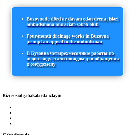
Buzovnada dörd ay davam edən drenaj işləri
ombudsmana müraciətə səbəb olub
Four-month drainage works in Buzovna
prompt an appeal to the ombudsman
В Бузовна четырехмесячные работы по
водоотводу стали поводом для обращения
к омбудсмену
Bizi sosial şəbəkələrdə izləyin