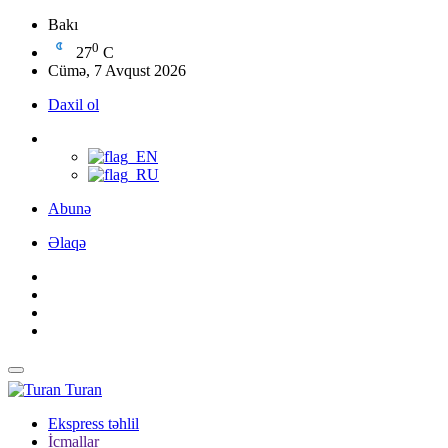
Bakı
0
27
C
Cümə, 7 Avqust 2026
Daxil ol
Abunə
Əlaqə
Turan
Ekspress təhlil
İcmallar