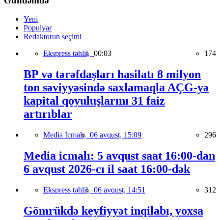
Gündəmdə
Yeni
Populyar
Redaktorun seçimi
Ekspress təhlil,
00:03
174
BP və tərəfdaşları hasilatı 8 milyon
ton səviyyəsində saxlamaqla AÇG-yə
kapital qoyuluşlarını 31 faiz
artırıblar
Media İcmalı,
06 avqust, 15:09
296
Media icmalı: 5 avqust saat 16:00-dan
6 avqust 2026-cı il saat 16:00-dək
Ekspress təhlil,
06 avqust, 14:51
312
Gömrükdə keyfiyyət inqilabı, yoxsa