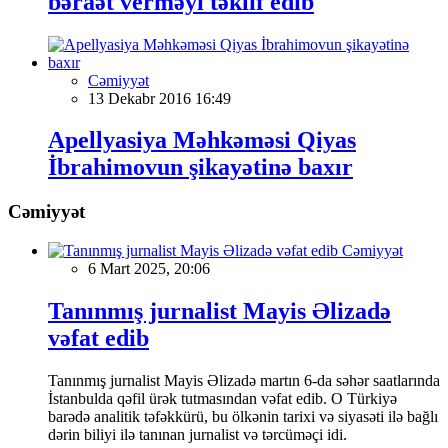
bəraət verməyi təklif edib
Cəmiyyət
13 Dekabr 2016 16:49
Apellyasiya Məhkəməsi Qiyas
İbrahimovun şikayətinə baxır
Cəmiyyət
Cəmiyyət
6 Mart 2025, 20:06
Tanınmış jurnalist Mayis Əlizadə
vəfat edib
Tanınmış jurnalist Mayis Əlizadə martın 6-da səhər saatlarında
İstanbulda qəfil ürək tutmasından vəfat edib. O Türkiyə
barədə analitik təfəkkürü, bu ölkənin tarixi və siyasəti ilə bağlı
dərin biliyi ilə tanınan jurnalist və tərcüməçi idi.