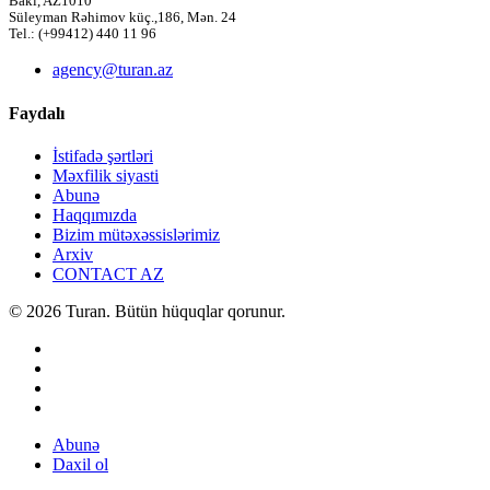
Bakı, AZ1010
Süleyman Rəhimov küç.,186, Mən. 24
Tel.: (+99412) 440 11 96
agency@turan.az
Faydalı
İstifadə şərtləri
Məxfilik siyasti
Abunə
Haqqımızda
Bizim mütəxəssislərimiz
Arxiv
CONTACT AZ
© 2026 Turan. Bütün hüquqlar qorunur.
Abunə
Daxil ol