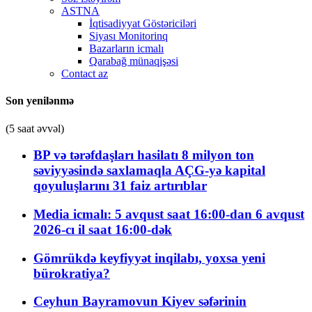
ASTNA
İqtisadiyyat Göstəriciləri
Siyası Monitorinq
Bazarların icmalı
Qarabağ münaqişəsi
Contact az
Son yenilənmə
(5 saat əvvəl)
BP və tərəfdaşları hasilatı 8 milyon ton
səviyyəsində saxlamaqla AÇG-yə kapital
qoyuluşlarını 31 faiz artırıblar
Media icmalı: 5 avqust saat 16:00-dan 6 avqust
2026-cı il saat 16:00-dək
Gömrükdə keyfiyyət inqilabı, yoxsa yeni
bürokratiya?
Ceyhun Bayramovun Kiyev səfərinin