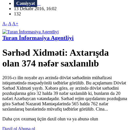
Cəmiyyət
13 Dekabr 2016, 16:02
132
A-
A
A+
Turan İnformasiya Agentliyi
Sərhəd Xidməti: Axtarışda
olan 374 nəfər saxlanılıb
2016-cı ilin noyabr ayı ərzində dövlət sərhədinin mühafizəsi
istiqamətində məq­sədyönlü tədbirlər görülüb. Bu açıqlamanı Dövlət
Sərhəd Xidməti yayıb. Xəbərə görə, ay ərzində dövlət sərhədini
pоzduqlarına görə 32 halda 39 nəfər saxlanılıb ki, bunların da 20
nəfəri Azərbaycan vətəndaşıdır. Sərhəd rеjim qaydalarını pozduğuna
görə Sərhəd Nəzarəti Məntəqələrində 565 halda 762 nəfər
saxlanılaraq barələrində müvafiq tədbirlər görülüb. Cina­...
Daha çox oxumaq üçün daxil olun və ya abunə olun
Daxil ol
Abunə ol