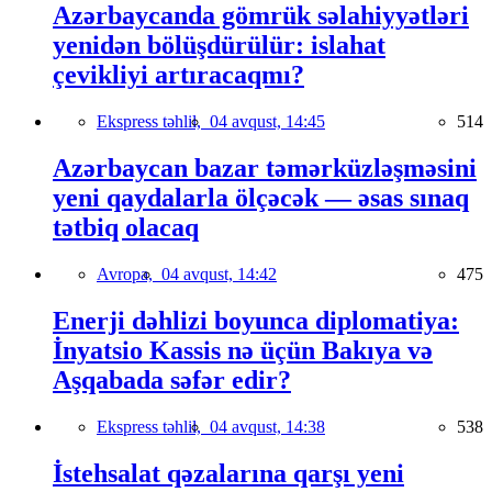
Azərbaycanda gömrük səlahiyyətləri
yenidən bölüşdürülür: islahat
çevikliyi artıracaqmı?
Ekspress təhlil,
04 avqust, 14:45
514
Azərbaycan bazar təmərküzləşməsini
yeni qaydalarla ölçəcək — əsas sınaq
tətbiq olacaq
Avropa,
04 avqust, 14:42
475
Enerji dəhlizi boyunca diplomatiya:
İnyatsio Kassis nə üçün Bakıya və
Aşqabada səfər edir?
Ekspress təhlil,
04 avqust, 14:38
538
İstehsalat qəzalarına qarşı yeni