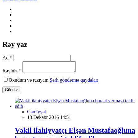
Rəy yaz
Ad *
Rəyiniz *
Oxudum və razıyam
Şərh göndərmə qaydaları
Göndər
Cəmiyyət
13 Dekabr 2016 14:51
Vəkil ilahiyyatçı Elşən Mustafaoğluna