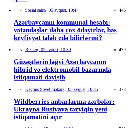
Sosial sahə,
05 avqust, 10:44
446
Azərbaycanın kommunal hesabı:
vətəndaşlar daha çox ödəyirlər, bəs
keyfiyyət tələb edə bilirlərmi?
Biznes,
05 avqust, 10:39
439
Güzəştlərin ləğvi Azərbaycanın
hibrid və elektromobil bazarında
istiqaməti dəyişib
Keçmiş Sovet məkanı,
05 avqust, 10:35
378
Wildberries anbarlarına zərbələr:
Ukrayna Rusiyaya təzyiqin yeni
istiqamətini açır