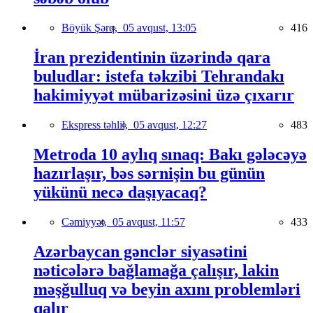
Böyük Şərq,
05 avqust, 13:05
416
İran prezidentinin üzərində qara
buludlar: istefa təkzibi Tehrandakı
hakimiyyət mübarizəsini üzə çıxarır
Ekspress təhlil,
05 avqust, 12:27
483
Metroda 10 aylıq sınaq: Bakı gələcəyə
hazırlaşır, bəs sərnişin bu günün
yükünü necə daşıyacaq?
Cəmiyyət,
05 avqust, 11:57
433
Azərbaycan gənclər siyasətini
nəticələrə bağlamağa çalışır, lakin
məşğulluq və beyin axını problemləri
qalır