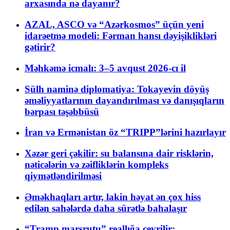
arxasında nə dayanır?
AZAL, ASCO və “Azərkosmos” üçün yeni
idarəetmə modeli: Fərman hansı dəyişiklikləri
gətirir?
Məhkəmə icmalı: 3–5 avqust 2026-cı il
Sülh naminə diplomatiya: Tokayevin döyüş
əməliyyatlarının dayandırılması və danışıqların
bərpası təşəbbüsü
İran və Ermənistan öz “TRIPP”lərini hazırlayır
Xəzər geri çəkilir: su balansına dair risklərin,
nəticələrin və zəifliklərin kompleks
qiymətləndirilməsi
Əməkhaqları artır, lakin həyat ən çox hiss
edilən sahələrdə daha sürətlə bahalaşır
“Tramp marşrutu” reallığa çevrilir: