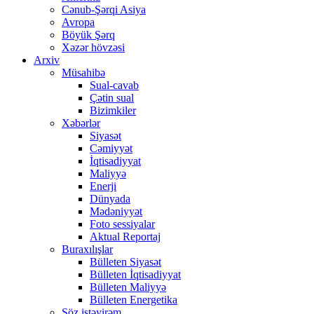
Cənub-Şərqi Asiya
Avropa
Böyük Şərq
Xəzər hövzəsi
Arxiv
Müsahibə
Sual-cavab
Çətin sual
Bizimkiler
Xəbərlər
Siyasət
Cəmiyyət
İqtisadiyyat
Maliyyə
Enerji
Dünyada
Mədəniyyət
Foto sessiyalar
Aktual Reportaj
Buraxılışlar
Bülleten Siyasət
Bülleten İqtisadiyyat
Bülleten Maliyyə
Bülleten Energetika
Söz istəyirəm