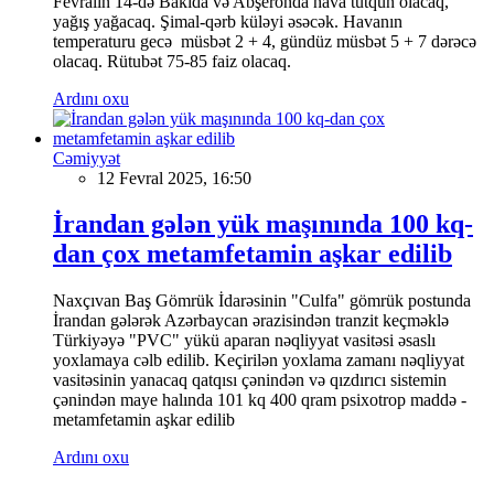
Fevralın 14-də Bakıda və Abşeronda hava tutqun olacaq,
yağış yağacaq. Şimal-qərb küləyi əsəcək. Havanın
temperaturu gecə müsbət 2 + 4, gündüz müsbət 5 + 7 dərəcə
olacaq. Rütubət 75-85 faiz olacaq.
Ardını oxu
Cəmiyyət
12 Fevral 2025, 16:50
İrandan gələn yük maşınında 100 kq-
dan çox metamfetamin aşkar edilib
Naxçıvan Baş Gömrük İdarəsinin "Culfa" gömrük postunda
İrandan gələrək Azərbaycan ərazisindən tranzit keçməklə
Türkiyəyə "PVC" yükü aparan nəqliyyat vasitəsi əsaslı
yoxlamaya cəlb edilib. Keçirilən yoxlama zamanı nəqliyyat
vasitəsinin yanacaq qatqısı çənindən və qızdırıcı sistemin
çənindən maye halında 101 kq 400 qram psixotrop maddə -
metamfetamin aşkar edilib
Ardını oxu