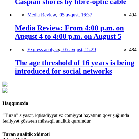
Caspian shores by fibre-optic cable
Media Review,
05 avqust, 16:37
494
Media Review: From 4:00 p.m. on
August 4 to 4:00 p.m. on August 5
Express analysis,
05 avqust, 15:29
484
The age threshold of 16 years is being
introduced for social networks
Haqqımızda
“Turan” siyasət, iqtisadiyyat və cəmiyyət həyatının qovuşuğunda
fəaliyyət göstərən müstəqil analitik qurumdur.
Turan analitik xidməti