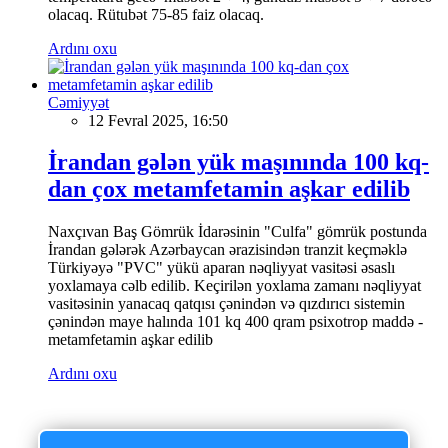
olacaq. Rütubət 75-85 faiz olacaq.
Ardını oxu
Cəmiyyət
12 Fevral 2025, 16:50
İrandan gələn yük maşınında 100 kq-
dan çox metamfetamin aşkar edilib
Naxçıvan Baş Gömrük İdarəsinin "Culfa" gömrük postunda
İrandan gələrək Azərbaycan ərazisindən tranzit keçməklə
Türkiyəyə "PVC" yükü aparan nəqliyyat vasitəsi əsaslı
yoxlamaya cəlb edilib. Keçirilən yoxlama zamanı nəqliyyat
vasitəsinin yanacaq qatqısı çənindən və qızdırıcı sistemin
çənindən maye halında 101 kq 400 qram psixotrop maddə -
metamfetamin aşkar edilib
Ardını oxu