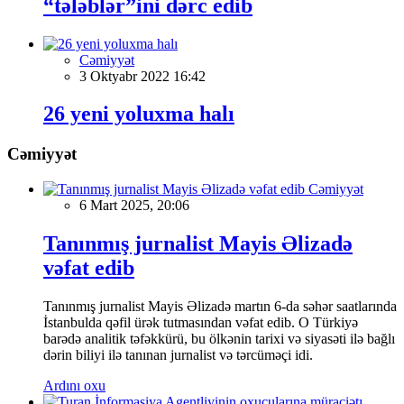
“tələblər”ini dərc edib
Cəmiyyət
3 Oktyabr 2022 16:42
26 yeni yoluxma halı
Cəmiyyət
Cəmiyyət
6 Mart 2025, 20:06
Tanınmış jurnalist Mayis Əlizadə
vəfat edib
Tanınmış jurnalist Mayis Əlizadə martın 6-da səhər saatlarında
İstanbulda qəfil ürək tutmasından vəfat edib. O Türkiyə
barədə analitik təfəkkürü, bu ölkənin tarixi və siyasəti ilə bağlı
dərin biliyi ilə tanınan jurnalist və tərcüməçi idi.
Ardını oxu