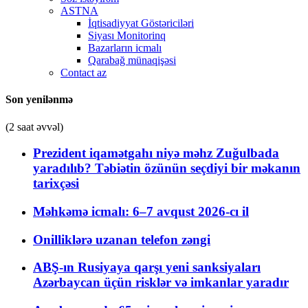
ASTNA
İqtisadiyyat Göstəriciləri
Siyası Monitorinq
Bazarların icmalı
Qarabağ münaqişəsi
Contact az
Son yenilənmə
(2 saat əvvəl)
Prezident iqamətgahı niyə məhz Zuğulbada
yaradılıb? Təbiətin özünün seçdiyi bir məkanın
tarixçəsi
Məhkəmə icmalı: 6–7 avqust 2026-cı il
Onilliklərə uzanan telefon zəngi
ABŞ-ın Rusiyaya qarşı yeni sanksiyaları
Azərbaycan üçün risklər və imkanlar yaradır