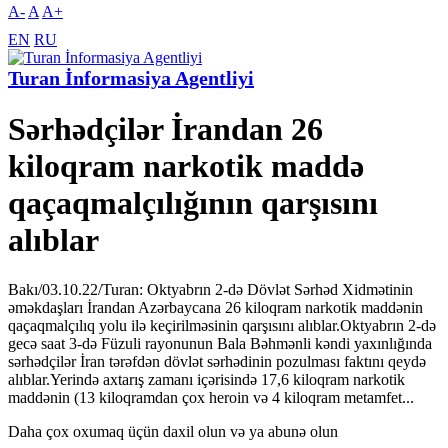
A-
A
A+
EN
RU
Turan İnformasiya Agentliyi
Sərhədçilər İrandan 26
kiloqram narkotik maddə
qaçaqmalçılığının qarşısını
alıblar
Bakı/03.10.22/Turan: Oktyabrın 2-də Dövlət Sərhəd Xidmətinin
əməkdaşları İrandan Azərbaycana 26 kiloqram narkotik maddənin
qaçaqmalçılıq yolu ilə keçirilməsinin qarşısını alıblar.Oktyabrın 2-də
gecə saat 3-də Füzuli rayonunun Bala Bəhmənli kəndi yaxınlığında
sərhədçilər İran tərəfdən dövlət sərhədinin pozulması faktını qeydə
alıblar.Yerində axtarış zamanı içərisində 17,6 kiloqram narkotik
maddənin (13 kiloqramdan çox heroin və 4 kiloqram metamfet...
Daha çox oxumaq üçün daxil olun və ya abunə olun