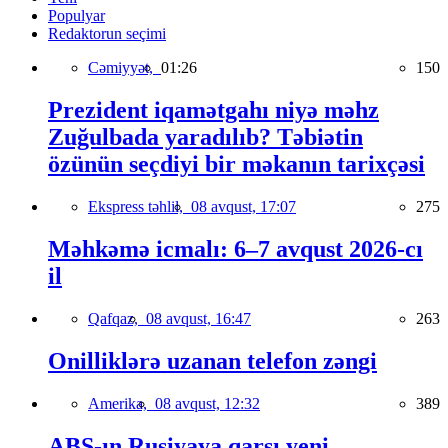
Populyar
Redaktorun seçimi
Cəmiyyət,
01:26
150
Prezident iqamətgahı niyə məhz
Zuğulbada yaradılıb? Təbiətin
özünün seçdiyi bir məkanın tarixçəsi
Ekspress təhlil,
08 avqust, 17:07
275
Məhkəmə icmalı: 6–7 avqust 2026-cı
il
Qafqaz,
08 avqust, 16:47
263
Onilliklərə uzanan telefon zəngi
Amerika,
08 avqust, 12:32
389
ABŞ-ın Rusiyaya qarşı yeni