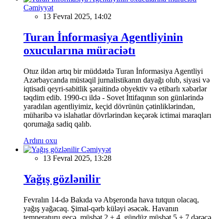
Cəmiyyət
13 Fevral 2025, 14:02
Turan İnformasiya Agentliyinin
oxucularına müraciətı
Otuz ildən artıq bir müddətdə Turan İnformasiya Agentliyi
Azərbaycanda müstəqil jurnalistikanın dayağı olub, siyasi və
iqtisadi qeyri-sabitlik şəraitində obyektiv və etibarlı xəbərlər
təqdim edib. 1990-cı ildə - Sovet İttifaqının son günlərində
yaradılan agentliyimiz, keçid dövrünün çətinliklərindən,
müharibə və islahatlar dövrlərindən keçərək ictimai maraqları
qorumağa sadiq qalıb.
Ardını oxu
Cəmiyyət
13 Fevral 2025, 13:28
Yağış gözlənilir
Fevralın 14-də Bakıda və Abşeronda hava tutqun olacaq,
yağış yağacaq. Şimal-qərb küləyi əsəcək. Havanın
temperaturu gecə müsbət 2 + 4, gündüz müsbət 5 + 7 dərəcə