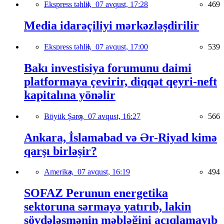
Ekspress təhlil,
07 avqust, 17:28
469
Media idarəçiliyi mərkəzləşdirilir
Ekspress təhlil,
07 avqust, 17:00
539
Bakı investisiya forumunu daimi
platformaya çevirir, diqqət qeyri-neft
kapitalına yönəlir
Böyük Şərq,
07 avqust, 16:27
566
Ankara, İslamabad və Ər-Riyad kimə
qarşı birləşir?
Amerika,
07 avqust, 16:19
494
SOFAZ Perunun energetika
sektoruna sərmayə yatırıb, lakin
sövdələşmənin məbləğini açıqlamayıb