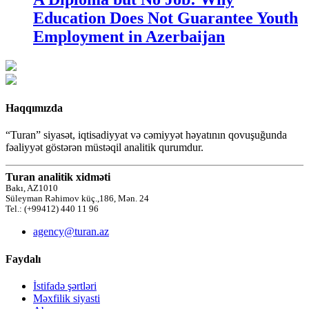
Education Does Not Guarantee Youth
Employment in Azerbaijan
Haqqımızda
“Turan” siyasət, iqtisadiyyat və cəmiyyət həyatının qovuşuğunda
fəaliyyət göstərən müstəqil analitik qurumdur.
Turan analitik xidməti
Bakı, AZ1010
Süleyman Rəhimov küç.,186, Mən. 24
Tel.: (+99412) 440 11 96
agency@turan.az
Faydalı
İstifadə şərtləri
Məxfilik siyasti