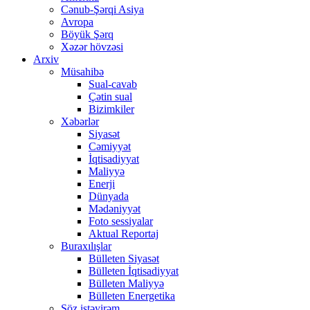
Cənub-Şərqi Asiya
Avropa
Böyük Şərq
Xəzər hövzəsi
Arxiv
Müsahibə
Sual-cavab
Çətin sual
Bizimkiler
Xəbərlər
Siyasət
Cəmiyyət
İqtisadiyyat
Maliyyə
Enerji
Dünyada
Mədəniyyət
Foto sessiyalar
Aktual Reportaj
Buraxılışlar
Bülleten Siyasət
Bülleten İqtisadiyyat
Bülleten Maliyyə
Bülleten Energetika
Söz istəyirəm