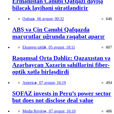
Ermənistan Cənubi Qafqazı dəyişə
biləcək layihəni sürətləndirir
Qafqaz,
06 avqust, 00:32
646
ABŞ və Çin Cənubi Qafqazda
marşrutlar uğrunda rəqabət aparır
Ekspress təhlil,
05 avqust, 18:11
807
Rəqəmsal Orta Dəhliz: Qazaxıstan və
Azərbaycan Xəzərin sahillərini fiber-
optik xətlə birləşdirdi
America,
07 avqust, 16:19
494
SOFAZ invests in Peru’s power sector
but does not disclose deal value
Media Review,
07 avqust, 16:10
486