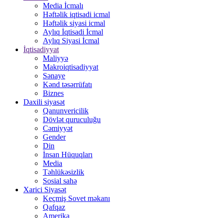
Media İcmalı
Həftəlik iqtisadi icmal
Həftəlik siyasi icmal
Aylıq İqtisadi İcmal
Aylıq Siyasi İcmal
İqtisadiyyat
Maliyyə
Makroiqtisadiyyat
Sənaye
Kənd təsərrüfatı
Biznes
Daxili siyasət
Qanunvericilik
Dövlət quruculuğu
Cəmiyyət
Gender
Din
İnsan Hüquqları
Media
Təhlükəsizlik
Sosial sahə
Xarici Siyasət
Keçmiş Sovet məkanı
Qafqaz
Amerika