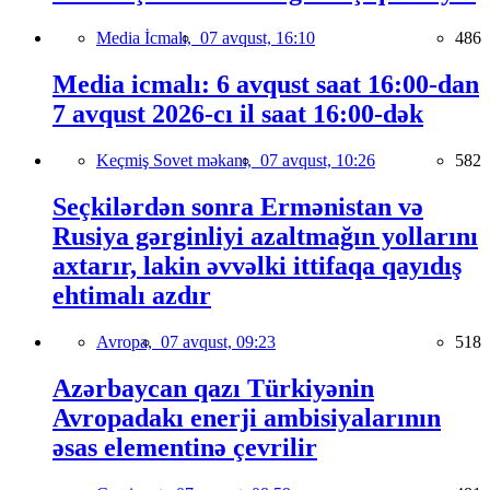
Media İcmalı,
07 avqust, 16:10
486
Media icmalı: 6 avqust saat 16:00-dan
7 avqust 2026-cı il saat 16:00-dək
Keçmiş Sovet məkanı,
07 avqust, 10:26
582
Seçkilərdən sonra Ermənistan və
Rusiya gərginliyi azaltmağın yollarını
axtarır, lakin əvvəlki ittifaqa qayıdış
ehtimalı azdır
Avropa,
07 avqust, 09:23
518
Azərbaycan qazı Türkiyənin
Avropadakı enerji ambisiyalarının
əsas elementinə çevrilir