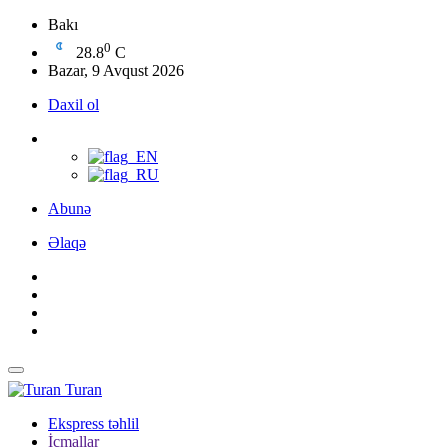
Bakı
0
28.8
C
Bazar, 9 Avqust 2026
Daxil ol
Abunə
Əlaqə
Turan
Ekspress təhlil
İcmallar