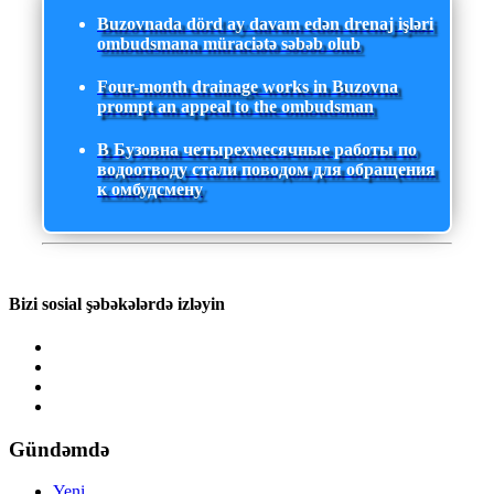
Buzovnada dörd ay davam edən drenaj işləri
ombudsmana müraciətə səbəb olub
Four-month drainage works in Buzovna
prompt an appeal to the ombudsman
В Бузовна четырехмесячные работы по
водоотводу стали поводом для обращения
к омбудсмену
Bizi sosial şəbəkələrdə izləyin
Gündəmdə
Yeni