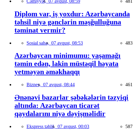
Cəmiyyət,
07 avqust, 08:59
481
Diplom var, iş yoxdur: Azərbaycanda
təhsil niyə gənclərin məşğulluğuna
təminat vermir?
Sosial sahə,
07 avqust, 08:53
483
Azərbaycan minimumu: yaşamağı
təmin edən, lakin müstəqil həyata
yetməyən əməkhaqqı
Biznes,
07 avqust, 08:44
461
Ənənəvi bazarlar şəbəkələrin təzyiqi
altında: Azərbaycan ticarət
qaydalarını niyə dəyişməlidir
Ekspress təhlil,
07 avqust, 00:03
587