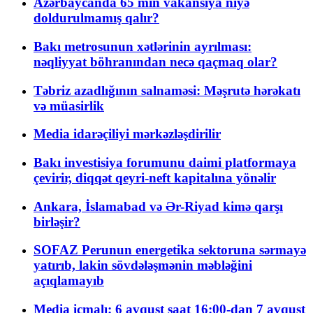
Azərbaycanda 65 min vakansiya niyə
doldurulmamış qalır?
Bakı metrosunun xətlərinin ayrılması:
nəqliyyat böhranından necə qaçmaq olar?
Təbriz azadlığının salnaməsi: Məşrutə hərəkatı
və müasirlik
Media idarəçiliyi mərkəzləşdirilir
Bakı investisiya forumunu daimi platformaya
çevirir, diqqət qeyri-neft kapitalına yönəlir
Ankara, İslamabad və Ər-Riyad kimə qarşı
birləşir?
SOFAZ Perunun energetika sektoruna sərmayə
yatırıb, lakin sövdələşmənin məbləğini
açıqlamayıb
Media icmalı: 6 avqust saat 16:00-dan 7 avqust