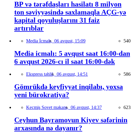
BP və tərəfdaşları hasilatı 8 milyon
ton səviyyəsində saxlamaqla AÇG-yə
kapital qoyuluşlarını 31 faiz
artırıblar
Media İcmalı,
06 avqust, 15:09
540
Media icmalı: 5 avqust saat 16:00-dan
6 avqust 2026-cı il saat 16:00-dək
Ekspress təhlil,
06 avqust, 14:51
586
Gömrükdə keyfiyyət inqilabı, yoxsa
yeni bürokratiya?
Keçmiş Sovet məkanı,
06 avqust, 14:37
623
Ceyhun Bayramovun Kiyev səfərinin
arxasında nə dayanır?