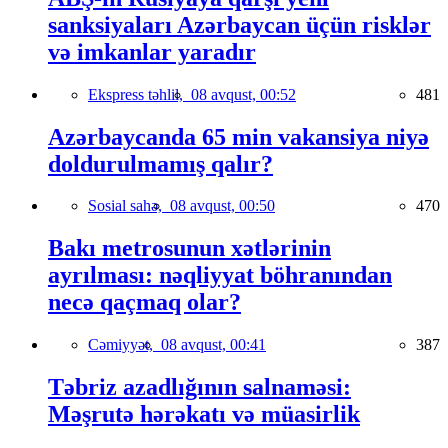
sanksiyaları Azərbaycan üçün risklər
və imkanlar yaradır
Ekspress təhlil,
08 avqust, 00:52
481
Azərbaycanda 65 min vakansiya niyə
doldurulmamış qalır?
Sosial sahə,
08 avqust, 00:50
470
Bakı metrosunun xətlərinin
ayrılması: nəqliyyat böhranından
necə qaçmaq olar?
Cəmiyyət,
08 avqust, 00:41
387
Təbriz azadlığının salnaməsi:
Məşrutə hərəkatı və müasirlik