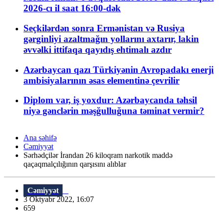
2026-cı il saat 16:00-dək
Seçkilərdən sonra Ermənistan və Rusiya
gərginliyi azaltmağın yollarını axtarır, lakin
əvvəlki ittifaqa qayıdış ehtimalı azdır
Azərbaycan qazı Türkiyənin Avropadakı enerji
ambisiyalarının əsas elementinə çevrilir
Diplom var, iş yoxdur: Azərbaycanda təhsil
niyə gənclərin məşğulluğuna təminat vermir?
Ana səhifə
Cəmiyyət
Sərhədçilər İrandan 26 kiloqram narkotik maddə
qaçaqmalçılığının qarşısını alıblar
Cəmiyyət
3 Oktyabr 2022, 16:07
659