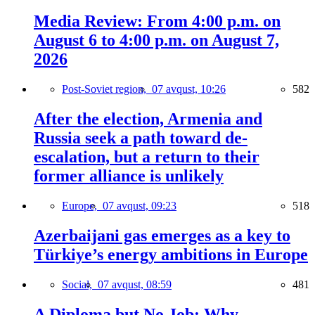
Media Review: From 4:00 p.m. on
August 6 to 4:00 p.m. on August 7,
2026
Post-Soviet region,
07 avqust, 10:26
582
After the election, Armenia and
Russia seek a path toward de-
escalation, but a return to their
former alliance is unlikely
Europe,
07 avqust, 09:23
518
Azerbaijani gas emerges as a key to
Türkiye’s energy ambitions in Europe
Social,
07 avqust, 08:59
481
A Diploma but No Job: Why