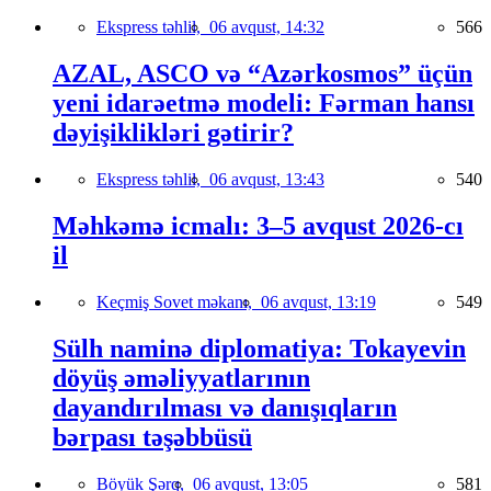
Ekspress təhlil,
06 avqust, 14:32
566
AZAL, ASCO və “Azərkosmos” üçün
yeni idarəetmə modeli: Fərman hansı
dəyişiklikləri gətirir?
Ekspress təhlil,
06 avqust, 13:43
540
Məhkəmə icmalı: 3–5 avqust 2026-cı
il
Keçmiş Sovet məkanı,
06 avqust, 13:19
549
Sülh naminə diplomatiya: Tokayevin
döyüş əməliyyatlarının
dayandırılması və danışıqların
bərpası təşəbbüsü
Böyük Şərq,
06 avqust, 13:05
581