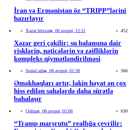
İran və Ermənistan öz “TRIPP”lərini
hazırlayır
Xəzər hövzəsi,
06 avqust, 12:31
452
Xəzər geri çəkilir: su balansına dair
risklərin, nəticələrin və zəifliklərin
kompleks qiymətləndirilməsi
Sosial sahə,
06 avqust, 01:38
566
Əməkhaqları artır, lakin həyat ən çox
hiss edilən sahələrdə daha sürətlə
bahalaşır
Qafqaz,
06 avqust, 01:06
630
“Tramp marşrutu” reallığa çevrilir: