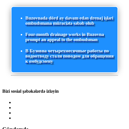
Buzovnada dörd ay davam edən drenaj işləri
ombudsmana müraciətə səbəb olub
Four-month drainage works in Buzovna
prompt an appeal to the ombudsman
В Бузовна четырехмесячные работы по
водоотводу стали поводом для обращения
к омбудсмену
Bizi sosial şəbəkələrdə izləyin