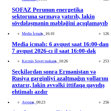
SOFAZ Perunun energetika
sektoruna sərmayə yatırıb, lakin
sövdələşmənin məbləğini açıqlamayıb
Media İcmalı,
16:10
126
Media icmalı: 6 avqust saat 16:00-dan
7 avqust 2026-cı il saat 16:00-dək
Keçmiş Sovet məkanı,
10:26
253
Seçkilərdən sonra Ermənistan və
Rusiya gərginliyi azaltmağın yollarını
axtarır, lakin əvvəlki ittifaqa qayıdış
ehtimalı azdır
Avropa,
09:23
256