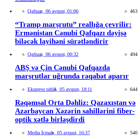
Qafqaz,
06 avqust, 01:06
463
“Tramp marşrutu” reallığa çevrilir:
Ermənistan Cənubi Qafqazı dəyişə
biləcək layihəni sürətləndirir
Qafqaz,
06 avqust, 00:32
494
ABŞ və Çin Cənubi Qafqazda
marşrutlar uğrunda rəqabət aparır
Ekspress təhlil,
05 avqust, 18:11
644
Rəqəmsal Orta Dəhliz: Qazaxıstan və
Azərbaycan Xəzərin sahillərini fiber-
optik xətlə birləşdirdi
Media İcmalı,
05 avqust, 16:37
540