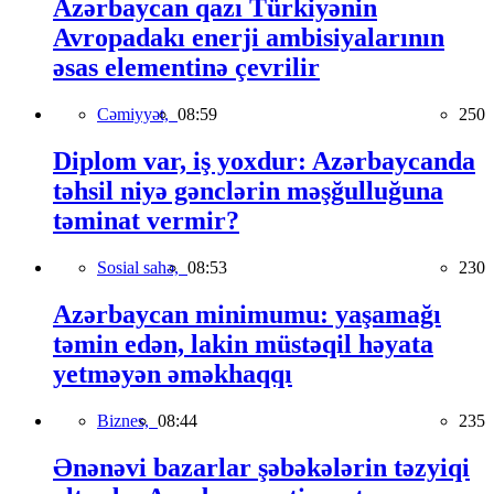
Azərbaycan qazı Türkiyənin
Avropadakı enerji ambisiyalarının
əsas elementinə çevrilir
Cəmiyyət,
08:59
250
Diplom var, iş yoxdur: Azərbaycanda
təhsil niyə gənclərin məşğulluğuna
təminat vermir?
Sosial sahə,
08:53
230
Azərbaycan minimumu: yaşamağı
təmin edən, lakin müstəqil həyata
yetməyən əməkhaqqı
Biznes,
08:44
235
Ənənəvi bazarlar şəbəkələrin təzyiqi