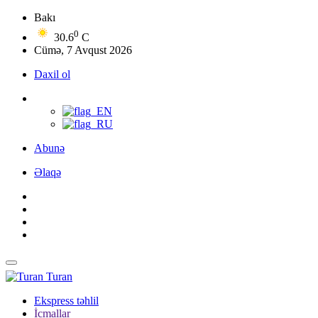
Bakı
0
30.6
C
Cümə, 7 Avqust 2026
Daxil ol
Abunə
Əlaqə
Turan
Ekspress təhlil
İcmallar