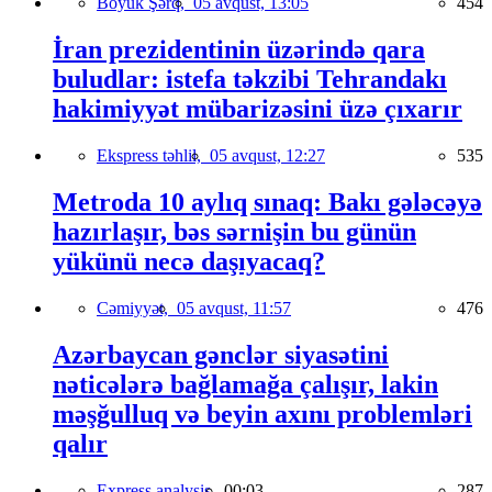
Böyük Şərq,
05 avqust, 13:05
454
İran prezidentinin üzərində qara
buludlar: istefa təkzibi Tehrandakı
hakimiyyət mübarizəsini üzə çıxarır
Ekspress təhlil,
05 avqust, 12:27
535
Metroda 10 aylıq sınaq: Bakı gələcəyə
hazırlaşır, bəs sərnişin bu günün
yükünü necə daşıyacaq?
Cəmiyyət,
05 avqust, 11:57
476
Azərbaycan gənclər siyasətini
nəticələrə bağlamağa çalışır, lakin
məşğulluq və beyin axını problemləri
qalır
Express analysis,
00:03
287