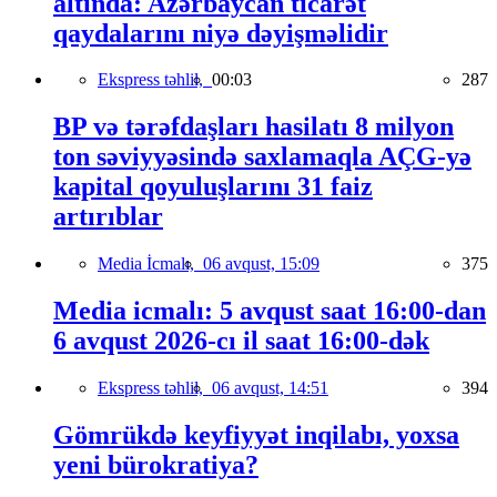
altında: Azərbaycan ticarət
qaydalarını niyə dəyişməlidir
Ekspress təhlil,
00:03
287
BP və tərəfdaşları hasilatı 8 milyon
ton səviyyəsində saxlamaqla AÇG-yə
kapital qoyuluşlarını 31 faiz
artırıblar
Media İcmalı,
06 avqust, 15:09
375
Media icmalı: 5 avqust saat 16:00-dan
6 avqust 2026-cı il saat 16:00-dək
Ekspress təhlil,
06 avqust, 14:51
394
Gömrükdə keyfiyyət inqilabı, yoxsa
yeni bürokratiya?