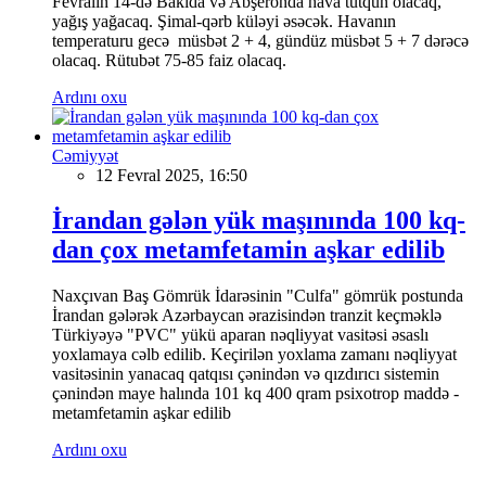
Fevralın 14-də Bakıda və Abşeronda hava tutqun olacaq,
yağış yağacaq. Şimal-qərb küləyi əsəcək. Havanın
temperaturu gecə müsbət 2 + 4, gündüz müsbət 5 + 7 dərəcə
olacaq. Rütubət 75-85 faiz olacaq.
Ardını oxu
Cəmiyyət
12 Fevral 2025, 16:50
İrandan gələn yük maşınında 100 kq-
dan çox metamfetamin aşkar edilib
Naxçıvan Baş Gömrük İdarəsinin "Culfa" gömrük postunda
İrandan gələrək Azərbaycan ərazisindən tranzit keçməklə
Türkiyəyə "PVC" yükü aparan nəqliyyat vasitəsi əsaslı
yoxlamaya cəlb edilib. Keçirilən yoxlama zamanı nəqliyyat
vasitəsinin yanacaq qatqısı çənindən və qızdırıcı sistemin
çənindən maye halında 101 kq 400 qram psixotrop maddə -
metamfetamin aşkar edilib
Ardını oxu