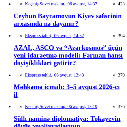
Keçmiş Sovet məkanı,
06 avqust, 14:37
423
Ceyhun Bayramovun Kiyev səfərinin
arxasında nə dayanır?
Ekspress təhlil,
06 avqust, 14:32
394
AZAL, ASCO və “Azərkosmos” üçün
yeni idarəetmə modeli: Fərman hansı
dəyişiklikləri gətirir?
Ekspress təhlil,
06 avqust, 13:43
370
Məhkəmə icmalı: 3–5 avqust 2026-cı
il
Keçmiş Sovet məkanı,
06 avqust, 13:19
376
Sülh naminə diplomatiya: Tokayevin
döyüş əməliyyatlarının