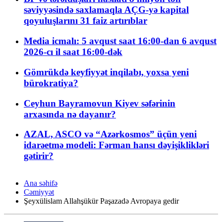
səviyyəsində saxlamaqla AÇG-yə kapital
qoyuluşlarını 31 faiz artırıblar
Media icmalı: 5 avqust saat 16:00-dan 6 avqust
2026-cı il saat 16:00-dək
Gömrükdə keyfiyyət inqilabı, yoxsa yeni
bürokratiya?
Ceyhun Bayramovun Kiyev səfərinin
arxasında nə dayanır?
AZAL, ASCO və “Azərkosmos” üçün yeni
idarəetmə modeli: Fərman hansı dəyişiklikləri
gətirir?
Ana səhifə
Cəmiyyət
Şeyxülislam Allahşükür Paşazadə Avropaya gedir