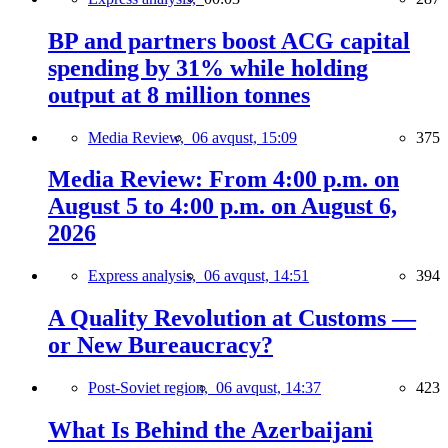
BP and partners boost ACG capital
spending by 31% while holding
output at 8 million tonnes
Media Review,
06 avqust, 15:09
375
Media Review: From 4:00 p.m. on
August 5 to 4:00 p.m. on August 6,
2026
Express analysis,
06 avqust, 14:51
394
A Quality Revolution at Customs —
or New Bureaucracy?
Post-Soviet region,
06 avqust, 14:37
423
What Is Behind the Azerbaijani