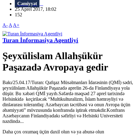
Cəmiyyət
25 Aprel 2017, 18:02
152
A-
A
A+
Turan İnformasiya Agentliyi
Şeyxülislam Allahşükür
Paşazadə Avropaya gedir
Bakı/25.04.17/Turan: Qafqaz Müsəlmanları İdarəsinin (QMİ) sədri,
şeyxülislam Allahşükür Paşazadə aprelin 26-da Finlandiyaya yola
düşür. Bu xəbəri QMİ yayıb.Səfərdə məqsəd 27 aprel tarixində
Helsinkidə keçiriləcək “Multikulturalizm, İslam həmrəyliyi və
dinlərarası tolerantlıq: Azərbaycan təcrübəsi və onun Avropa üçün
əhəmiyyəti” mövzusunda konfransda iştirak etməkdir.Konfrans
Azərbaycanın Finlandiyadakı səfirliyi və Helsinki Universiteti
nəzdində...
Daha çox oxumaq üçün daxil olun və ya abunə olun