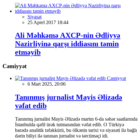
Siyasət
25 Aprel 2017 18:44
Ali Məhkəmə AXCP-nin Ədliyyə
Nazirliyinə qarşı iddiasını təmin
etməyib
Cəmiyyət
Cəmiyyət
6 Mart 2025, 20:06
Tanınmış jurnalist Mayis Əlizadə
vəfat edib
Tanınmış jurnalist Mayis Əlizadə martın 6-da səhər saatlarında
İstanbulda qəfil ürək tutmasından vəfat edib. O Türkiyə
barədə analitik təfəkkürü, bu ölkənin tarixi və siyasəti ilə bağlı
dərin biliyi ilə tanınan jurnalist və tərcüməçi idi.