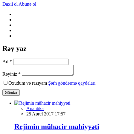
Daxil ol
Abunə ol
Rəy yaz
Ad *
Rəyiniz *
Oxudum və razıyam
Şərh göndərmə qaydaları
Göndər
Analitika
25 Aprel 2017 17:57
Rejimin mühacir mahiyyəti