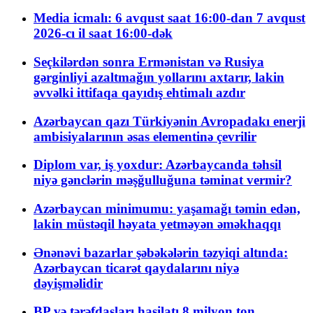
Media icmalı: 6 avqust saat 16:00-dan 7 avqust
2026-cı il saat 16:00-dək
Seçkilərdən sonra Ermənistan və Rusiya
gərginliyi azaltmağın yollarını axtarır, lakin
əvvəlki ittifaqa qayıdış ehtimalı azdır
Azərbaycan qazı Türkiyənin Avropadakı enerji
ambisiyalarının əsas elementinə çevrilir
Diplom var, iş yoxdur: Azərbaycanda təhsil
niyə gənclərin məşğulluğuna təminat vermir?
Azərbaycan minimumu: yaşamağı təmin edən,
lakin müstəqil həyata yetməyən əməkhaqqı
Ənənəvi bazarlar şəbəkələrin təzyiqi altında:
Azərbaycan ticarət qaydalarını niyə
dəyişməlidir
BP və tərəfdaşları hasilatı 8 milyon ton