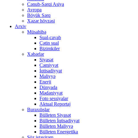
Cənub-Şərqi Asiya
Avropa
Böyük Şərq
Xəzər hövzəsi
Arxiv
Müsahibə
Sual-cavab
Çətin sual
Bizimkiler
Xəbərlər
Siyasət
Cəmiyyət
İqtisadiyyat
Maliyyə
Enerji
Dünyada
Mədəniyyət
Foto sessiyalar
Aktual Reportaj
Buraxılışlar
Bülleten Siyasət
Bülleten İqtisadiyyat
Bülleten Maliyyə
Bülleten Energetika
Söz istəyirəm