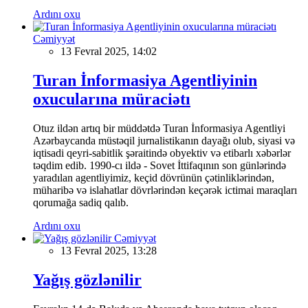
Ardını oxu
Cəmiyyət
13 Fevral 2025, 14:02
Turan İnformasiya Agentliyinin
oxucularına müraciətı
Otuz ildən artıq bir müddətdə Turan İnformasiya Agentliyi
Azərbaycanda müstəqil jurnalistikanın dayağı olub, siyasi və
iqtisadi qeyri-sabitlik şəraitində obyektiv və etibarlı xəbərlər
təqdim edib. 1990-cı ildə - Sovet İttifaqının son günlərində
yaradılan agentliyimiz, keçid dövrünün çətinliklərindən,
müharibə və islahatlar dövrlərindən keçərək ictimai maraqları
qorumağa sadiq qalıb.
Ardını oxu
Cəmiyyət
13 Fevral 2025, 13:28
Yağış gözlənilir