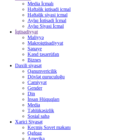
Media İcmalı
Həftəlik iqtisadi icmal
Həftəlik siyasi icmal
Aylıq İqtisadi İcmal
Aylıq Siyasi İcmal
İqtisadiyyat
Maliyyə
Makroiqtisadiyyat
Sənaye
Kənd təsərrüfatı
Biznes
Daxili siyasət
Qanunvericilik
Dövlət quruculuğu
Cəmiyyət
Gender
Din
İnsan Hüquqları
Media
Təhlükəsizlik
Sosial sahə
Xarici Siyasət
Keçmiş Sovet məkanı
Qafqaz
Amerika