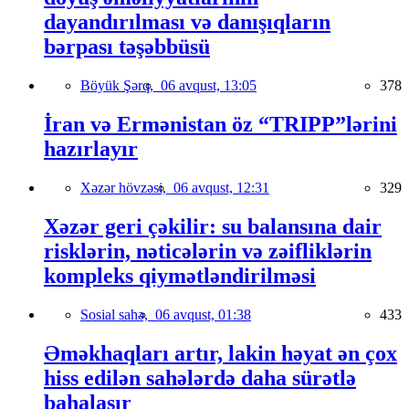
dayandırılması və danışıqların
bərpası təşəbbüsü
Böyük Şərq,
06 avqust, 13:05
378
İran və Ermənistan öz “TRIPP”lərini
hazırlayır
Xəzər hövzəsi,
06 avqust, 12:31
329
Xəzər geri çəkilir: su balansına dair
risklərin, nəticələrin və zəifliklərin
kompleks qiymətləndirilməsi
Sosial sahə,
06 avqust, 01:38
433
Əməkhaqları artır, lakin həyat ən çox
hiss edilən sahələrdə daha sürətlə
bahalaşır