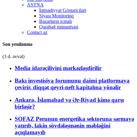
ASTNA
İqtisadiyyat Göstəriciləri
Siyası Monitorinq
Bazarların icmalı
Qarabağ münaqişəsi
Contact az
Son yenilənmə
(3 d. əvvəl)
Media idarəçiliyini mərkəzləşdirilir
Bakı investisiya forumunu daimi platformaya
çevirir, diqqət qeyri-neft kapitalına yönəlir
Ankara, İslamabad və Ər-Riyad kimə qarşı
birləşir?
SOFAZ Perunun energetika sektoruna sərmayə
yatırıb, lakin sövdələşmənin məbləğini
açıqlamayıb