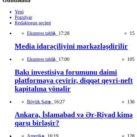
Gündəmdə
Yeni
Populyar
Redaktorun seçimi
Ekspress təhlil,
17:28
15
Media idarəçiliyini mərkəzləşdirilir
Ekspress təhlil,
17:00
105
Bakı investisiya forumunu daimi
platformaya çevirir, diqqət qeyri-neft
kapitalına yönəlir
Böyük Şərq,
16:27
136
Ankara, İslamabad və Ər-Riyad kimə
qarşı birləşir?
Amerika,
16:19
128