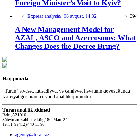
Foreign Minister’s Visit to Kyiv?
Express analysis,
06 avqust, 14:32
394
A New Management Model for
AZAL, ASCO and Azercosmos: What
Changes Does the Decree Bring?
Haqqımızda
“Turan” siyasət, iqtisadiyyat və cəmiyyət həyatının qovuşuğunda
fəaliyyət göstərən müstəqil analitik qurumdur.
Turan analitik xidməti
Bakı, AZ1010
Süleyman Rəhimov küç.,186, Mən. 24
Tel.: (+99412) 440 11 96
agency@turan.az