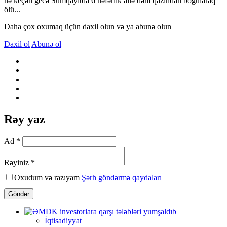
nə keçən gecə Sumqayıtda 6 nəfərlik ailə dəm qazından boğularaq
ölü...
Daha çox oxumaq üçün daxil olun və ya abunə olun
Daxil ol
Abunə ol
Rəy yaz
Ad *
Rəyiniz *
Oxudum və razıyam
Şərh göndərmə qaydaları
Göndər
İqtisadiyyat