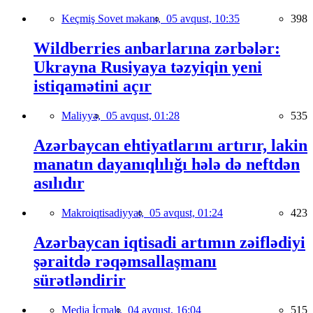
Keçmiş Sovet məkanı,
05 avqust, 10:35
398
Wildberries anbarlarına zərbələr:
Ukrayna Rusiyaya təzyiqin yeni
istiqamətini açır
Maliyyə,
05 avqust, 01:28
535
Azərbaycan ehtiyatlarını artırır, lakin
manatın dayanıqlılığı hələ də neftdən
asılıdır
Makroiqtisadiyyat,
05 avqust, 01:24
423
Azərbaycan iqtisadi artımın zəiflədiyi
şəraitdə rəqəmsallaşmanı
sürətləndirir
Media İcmalı,
04 avqust, 16:04
515