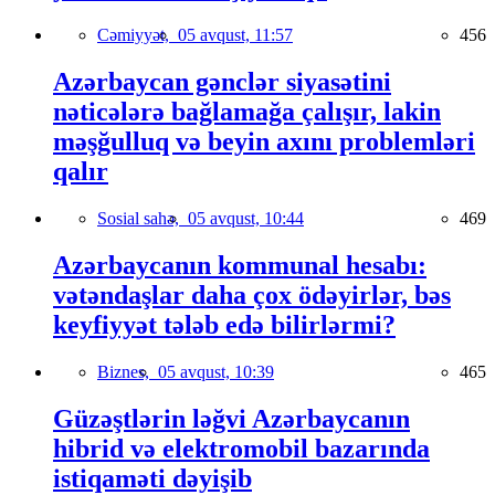
Cəmiyyət,
05 avqust, 11:57
456
Azərbaycan gənclər siyasətini
nəticələrə bağlamağa çalışır, lakin
məşğulluq və beyin axını problemləri
qalır
Sosial sahə,
05 avqust, 10:44
469
Azərbaycanın kommunal hesabı:
vətəndaşlar daha çox ödəyirlər, bəs
keyfiyyət tələb edə bilirlərmi?
Biznes,
05 avqust, 10:39
465
Güzəştlərin ləğvi Azərbaycanın
hibrid və elektromobil bazarında
istiqaməti dəyişib