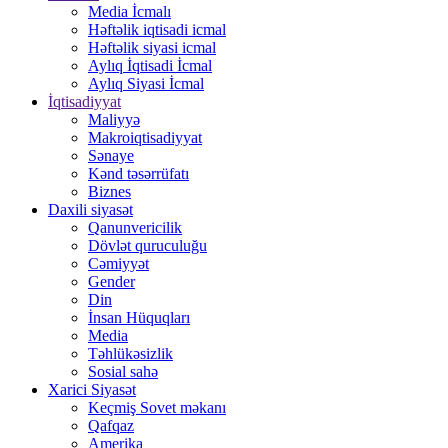
Media İcmalı
Həftəlik iqtisadi icmal
Həftəlik siyasi icmal
Aylıq İqtisadi İcmal
Aylıq Siyasi İcmal
İqtisadiyyat
Maliyyə
Makroiqtisadiyyat
Sənaye
Kənd təsərrüfatı
Biznes
Daxili siyasət
Qanunvericilik
Dövlət quruculuğu
Cəmiyyət
Gender
Din
İnsan Hüquqları
Media
Təhlükəsizlik
Sosial sahə
Xarici Siyasət
Keçmiş Sovet məkanı
Qafqaz
Amerika