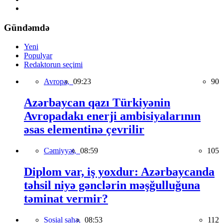
Gündəmdə
Yeni
Populyar
Redaktorun seçimi
Avropa,
09:23
90
Azərbaycan qazı Türkiyənin
Avropadakı enerji ambisiyalarının
əsas elementinə çevrilir
Cəmiyyət,
08:59
105
Diplom var, iş yoxdur: Azərbaycanda
təhsil niyə gənclərin məşğulluğuna
təminat vermir?
Sosial sahə,
08:53
112