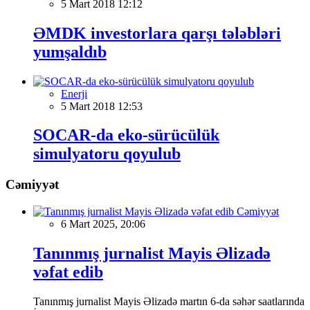
5 Mart 2018 12:12
ƏMDK investorlara qarşı tələbləri
yumşaldıb
Enerji
5 Mart 2018 12:53
SOCAR-da eko-sürücülük
simulyatoru qoyulub
Cəmiyyət
Cəmiyyət
6 Mart 2025, 20:06
Tanınmış jurnalist Mayis Əlizadə
vəfat edib
Tanınmış jurnalist Mayis Əlizadə martın 6-da səhər saatlarında