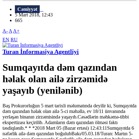
Cəmiyyət
5 Mart 2018, 12:43
665
A-
A
A+
EN
RU
Turan İnformasiya Agentliyi
Sumqayıtda dəm qazından
həlak olan ailə zirzəmidə
yaşayıb (yenilənib)
Baş Prokurorluğun 5 mart tarixli məlumatında deyilir ki, Sumqayıtda
dəm qazından həlak olan ailə 5-ci məhəllə, ev 18/11 ünvanında
yerləşən binanın zirzəmisində yaşayıb.Cəsədlərin məhkəmə-tibbi
ekspertizası keçirilib. Adamların dəm qazından ölməsi faktı
təsdiqlənib.* * *2018 Mart 05 (Bazar ertəsi) 12:43:11Sumqayıtda 6
nəfərlik ailə dəm qazından boğulubBakı/05.03.18/Turan: Martın 5-