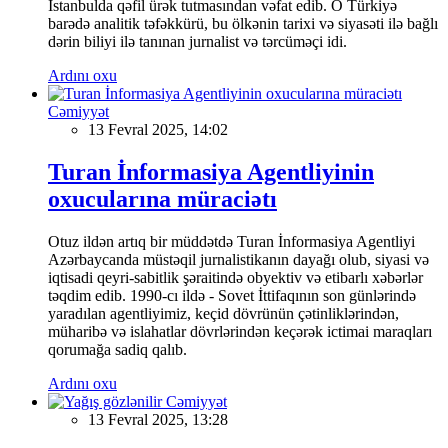
İstanbulda qəfil ürək tutmasından vəfat edib. O Türkiyə
barədə analitik təfəkkürü, bu ölkənin tarixi və siyasəti ilə bağlı
dərin biliyi ilə tanınan jurnalist və tərcüməçi idi.
Ardını oxu
Cəmiyyət
13 Fevral 2025, 14:02
Turan İnformasiya Agentliyinin
oxucularına müraciətı
Otuz ildən artıq bir müddətdə Turan İnformasiya Agentliyi
Azərbaycanda müstəqil jurnalistikanın dayağı olub, siyasi və
iqtisadi qeyri-sabitlik şəraitində obyektiv və etibarlı xəbərlər
təqdim edib. 1990-cı ildə - Sovet İttifaqının son günlərində
yaradılan agentliyimiz, keçid dövrünün çətinliklərindən,
müharibə və islahatlar dövrlərindən keçərək ictimai maraqları
qorumağa sadiq qalıb.
Ardını oxu
Cəmiyyət
13 Fevral 2025, 13:28