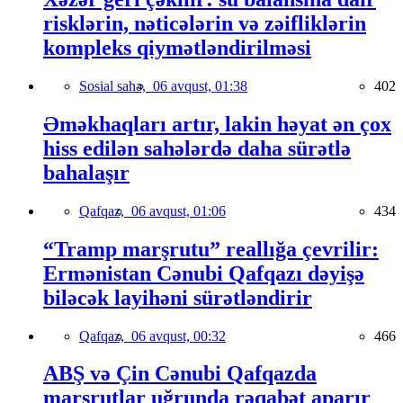
risklərin, nəticələrin və zəifliklərin
kompleks qiymətləndirilməsi
Sosial sahə,
06 avqust, 01:38
402
Əməkhaqları artır, lakin həyat ən çox
hiss edilən sahələrdə daha sürətlə
bahalaşır
Qafqaz,
06 avqust, 01:06
434
“Tramp marşrutu” reallığa çevrilir:
Ermənistan Cənubi Qafqazı dəyişə
biləcək layihəni sürətləndirir
Qafqaz,
06 avqust, 00:32
466
ABŞ və Çin Cənubi Qafqazda
marşrutlar uğrunda rəqabət aparır