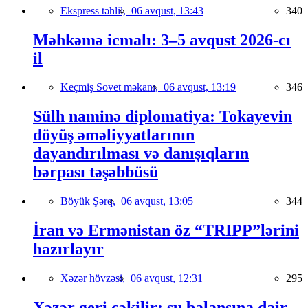
Ekspress təhlil,
06 avqust, 13:43
340
Məhkəmə icmalı: 3–5 avqust 2026-cı
il
Keçmiş Sovet məkanı,
06 avqust, 13:19
346
Sülh naminə diplomatiya: Tokayevin
döyüş əməliyyatlarının
dayandırılması və danışıqların
bərpası təşəbbüsü
Böyük Şərq,
06 avqust, 13:05
344
İran və Ermənistan öz “TRIPP”lərini
hazırlayır
Xəzər hövzəsi,
06 avqust, 12:31
295
Xəzər geri çəkilir: su balansına dair