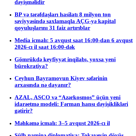
dəyişməlidir
BP və tərəfdaşları hasilatı 8 milyon ton
səviyyəsində saxlamaqla AÇG-yə kapital
qoyuluşlarını 31 faiz artırıblar
Media icmalı: 5 avqust saat 16:00-dan 6 avqust
2026-cı il saat 16:00-dək
Gömrükdə keyfiyyət inqilabı, yoxsa yeni
bürokratiya?
Ceyhun Bayramovun Kiyev səfərinin
arxasında nə dayanır?
AZAL, ASCO və “Azərkosmos” üçün yeni
idarəetmə modeli: Fərman hansı dəyişiklikləri
gətirir?
Məhkəmə icmalı: 3–5 avqust 2026-cı il
Sülh naminə diplomatiya: Tokayevin döyüş