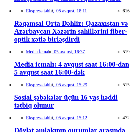
Ekspress təhlil,
05 avqust, 18:11
616
Rəqəmsal Orta Dəhliz: Qazaxıstan və
Azərbaycan Xəzərin sahillərini fiber-
optik xətlə birləşdirdi
Media İcmalı,
05 avqust, 16:37
519
Media icmalı: 4 avqust saat 16:00-dan
5 avqust saat 16:00-dək
Ekspress təhlil,
05 avqust, 15:29
515
Sosial şəbəkələr üçün 16 yaş həddi
tətbiq olunur
Ekspress təhlil,
05 avqust, 15:12
472
Dövlət əmlakının qurumlar arasında