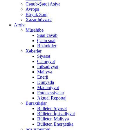
Cənub-Şərqi Asiya
Avropa
Böyük Şərq
Xəzər hövzəsi
Arxiv
Müsahibə
Sual-cavab
Çətin sual
Bizimkiler
Xəbərlər
Siyasət
Cəmiyyət
İqtisadiyyat
Maliyyə
Enerji
Dünyada
Mədəniyyət
Foto sessiyalar
Aktual Reportaj
Buraxılışlar
Bülleten Siyasət
Bülleten İqtisadiyyat
Bülleten Maliyyə
Bülleten Energetika
Söz istəyirəm