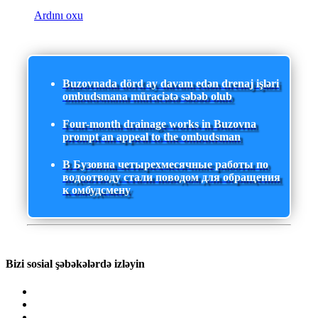
Ardını oxu
Buzovnada dörd ay davam edən drenaj işləri
ombudsmana müraciətə səbəb olub
Four-month drainage works in Buzovna
prompt an appeal to the ombudsman
В Бузовна четырехмесячные работы по
водоотводу стали поводом для обращения
к омбудсмену
Bizi sosial şəbəkələrdə izləyin