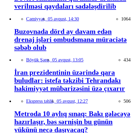
verilməsi qaydaları sadələşdirilib
Cəmiyyət,
05 avqust, 14:30
1064
Buzovnada dörd ay davam edən
drenaj işləri ombudsmana müraciətə
səbəb olub
Böyük Şərq,
05 avqust, 13:05
434
İran prezidentinin üzərində qara
buludlar: istefa təkzibi Tehrandakı
hakimiyyət mübarizəsini üzə çıxarır
Ekspress təhlil,
05 avqust, 12:27
506
Metroda 10 aylıq sınaq: Bakı gələcəyə
hazırlaşır, bəs sərnişin bu günün
yükünü necə daşıyacaq?