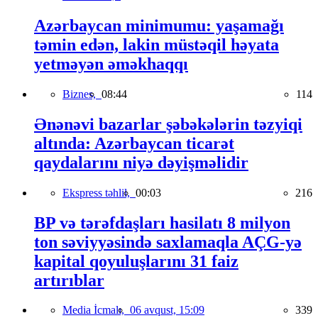
Azərbaycan minimumu: yaşamağı
təmin edən, lakin müstəqil həyata
yetməyən əməkhaqqı
Biznes,
08:44
114
Ənənəvi bazarlar şəbəkələrin təzyiqi
altında: Azərbaycan ticarət
qaydalarını niyə dəyişməlidir
Ekspress təhlil,
00:03
216
BP və tərəfdaşları hasilatı 8 milyon
ton səviyyəsində saxlamaqla AÇG-yə
kapital qoyuluşlarını 31 faiz
artırıblar
Media İcmalı,
06 avqust, 15:09
339