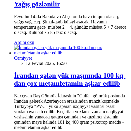
Yağış gözlənilir
Fevralın 14-də Bakıda və Abşeronda hava tutqun olacaq,
yağış yağacaq. Şimal-qərb küləyi əsəcək. Havanın
temperaturu gecə müsbət 2 + 4, gündüz müsbət 5 + 7 dərəcə
olacaq. Rütubət 75-85 faiz olacaq.
Ardını oxu
Cəmiyyət
12 Fevral 2025, 16:50
İrandan gələn yük maşınında 100 kq-
dan çox metamfetamin aşkar edilib
Naxçıvan Baş Gömrük İdarəsinin "Culfa" gömrük postunda
İrandan gələrək Azərbaycan ərazisindən tranzit keçməklə
Türkiyəyə "PVC" yükü aparan nəqliyyat vasitəsi əsaslı
yoxlamaya cəlb edilib. Keçirilən yoxlama zamanı nəqliyyat
vasitəsinin yanacaq qatqısı çənindən və qızdırıcı sistemin
çənindən maye halında 101 kq 400 qram psixotrop maddə -
metamfetamin aşkar edilib