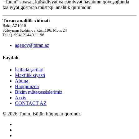
“Turan” siyasət, iqtisadiyyat və cəmiyyət həyatının qovuşuğunda
fəaliyyət göstərən müstəqil analitik qurumdur.
Turan analitik xidməti
Bakı, AZ1010
Süleyman Rəhimov küç.,186, Mən. 24
Tel.: (+99412) 440 11 96
agency@turan.az
Faydalı
İstifadə şərtləri
Məxfilik siyasti
Abunə
Haqqımızda
Bizim mütəxəssislərimiz
Arxiv
CONTACT AZ
© 2026 Turan. Bütün hüquqlar qorunur.