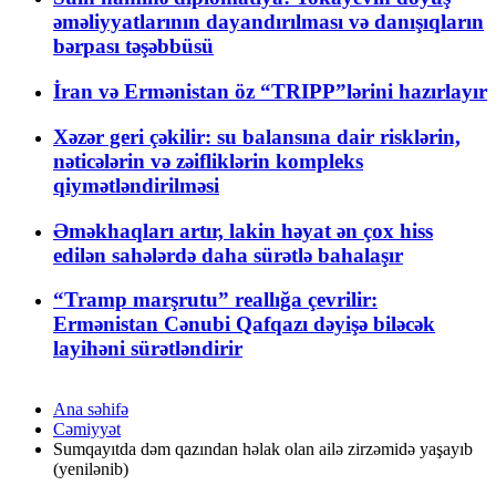
əməliyyatlarının dayandırılması və danışıqların
bərpası təşəbbüsü
İran və Ermənistan öz “TRIPP”lərini hazırlayır
Xəzər geri çəkilir: su balansına dair risklərin,
nəticələrin və zəifliklərin kompleks
qiymətləndirilməsi
Əməkhaqları artır, lakin həyat ən çox hiss
edilən sahələrdə daha sürətlə bahalaşır
“Tramp marşrutu” reallığa çevrilir:
Ermənistan Cənubi Qafqazı dəyişə biləcək
layihəni sürətləndirir
Ana səhifə
Cəmiyyət
Sumqayıtda dəm qazından həlak olan ailə zirzəmidə yaşayıb
(yenilənib)