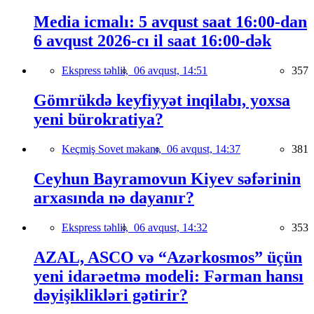
Media icmalı: 5 avqust saat 16:00-dan
6 avqust 2026-cı il saat 16:00-dək
Ekspress təhlil,
06 avqust, 14:51
357
Gömrükdə keyfiyyət inqilabı, yoxsa
yeni bürokratiya?
Keçmiş Sovet məkanı,
06 avqust, 14:37
381
Ceyhun Bayramovun Kiyev səfərinin
arxasında nə dayanır?
Ekspress təhlil,
06 avqust, 14:32
353
AZAL, ASCO və “Azərkosmos” üçün
yeni idarəetmə modeli: Fərman hansı
dəyişiklikləri gətirir?