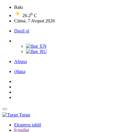
Bakı
0
26.2
C
Cümə, 7 Avqust 2026
Daxil ol
Abunə
Əlaqə
Turan
Ekspress təhlil
İcmallar