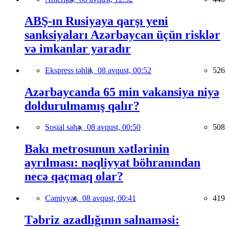
ABŞ-ın Rusiyaya qarşı yeni
sanksiyaları Azərbaycan üçün risklər
və imkanlar yaradır
Ekspress təhlil,
08 avqust, 00:52
526
Azərbaycanda 65 min vakansiya niyə
doldurulmamış qalır?
Sosial sahə,
08 avqust, 00:50
508
Bakı metrosunun xətlərinin
ayrılması: nəqliyyat böhranından
necə qaçmaq olar?
Cəmiyyət,
08 avqust, 00:41
419
Təbriz azadlığının salnaməsi: