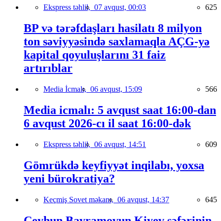
Ekspress təhlil,
07 avqust, 00:03
625
BP və tərəfdaşları hasilatı 8 milyon
ton səviyyəsində saxlamaqla AÇG-yə
kapital qoyuluşlarını 31 faiz
artırıblar
Media İcmalı,
06 avqust, 15:09
566
Media icmalı: 5 avqust saat 16:00-dan
6 avqust 2026-cı il saat 16:00-dək
Ekspress təhlil,
06 avqust, 14:51
609
Gömrükdə keyfiyyət inqilabı, yoxsa
yeni bürokratiya?
Keçmiş Sovet məkanı,
06 avqust, 14:37
645
Ceyhun Bayramovun Kiyev səfərinin