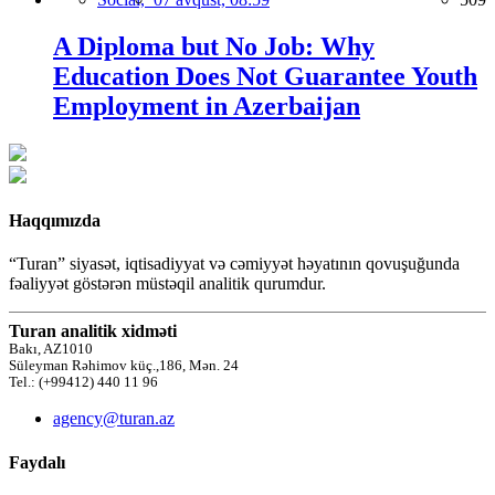
A Diploma but No Job: Why
Education Does Not Guarantee Youth
Employment in Azerbaijan
Haqqımızda
“Turan” siyasət, iqtisadiyyat və cəmiyyət həyatının qovuşuğunda
fəaliyyət göstərən müstəqil analitik qurumdur.
Turan analitik xidməti
Bakı, AZ1010
Süleyman Rəhimov küç.,186, Mən. 24
Tel.: (+99412) 440 11 96
agency@turan.az
Faydalı