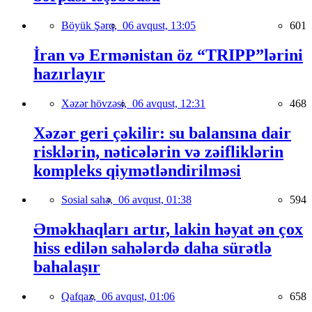
Böyük Şərq,
06 avqust, 13:05
601
İran və Ermənistan öz “TRIPP”lərini
hazırlayır
Xəzər hövzəsi,
06 avqust, 12:31
468
Xəzər geri çəkilir: su balansına dair
risklərin, nəticələrin və zəifliklərin
kompleks qiymətləndirilməsi
Sosial sahə,
06 avqust, 01:38
594
Əməkhaqları artır, lakin həyat ən çox
hiss edilən sahələrdə daha sürətlə
bahalaşır
Qafqaz,
06 avqust, 01:06
658