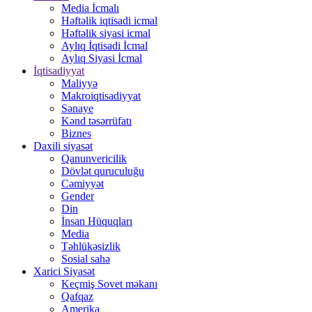
Media İcmalı
Həftəlik iqtisadi icmal
Həftəlik siyasi icmal
Aylıq İqtisadi İcmal
Aylıq Siyasi İcmal
İqtisadiyyat
Maliyyə
Makroiqtisadiyyat
Sənaye
Kənd təsərrüfatı
Biznes
Daxili siyasət
Qanunvericilik
Dövlət quruculuğu
Cəmiyyət
Gender
Din
İnsan Hüquqları
Media
Təhlükəsizlik
Sosial sahə
Xarici Siyasət
Keçmiş Sovet məkanı
Qafqaz
Amerika