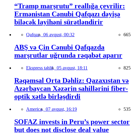
“Tramp marşrutu” reallığa çevrilir:
Ermənistan Cənubi Qafqazı dəyişə
biləcək layihəni sürətləndirir
Qafqaz,
06 avqust, 00:32
665
ABŞ və Çin Cənubi Qafqazda
marşrutlar uğrunda rəqabət aparır
Ekspress təhlil,
05 avqust, 18:11
825
Rəqəmsal Orta Dəhliz: Qazaxıstan və
Azərbaycan Xəzərin sahillərini fiber-
optik xətlə birləşdirdi
America,
07 avqust, 16:19
535
SOFAZ invests in Peru’s power sector
but does not disclose deal value