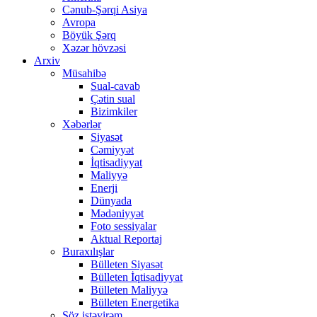
Cənub-Şərqi Asiya
Avropa
Böyük Şərq
Xəzər hövzəsi
Arxiv
Müsahibə
Sual-cavab
Çətin sual
Bizimkiler
Xəbərlər
Siyasət
Cəmiyyət
İqtisadiyyat
Maliyyə
Enerji
Dünyada
Mədəniyyət
Foto sessiyalar
Aktual Reportaj
Buraxılışlar
Bülleten Siyasət
Bülleten İqtisadiyyat
Bülleten Maliyyə
Bülleten Energetika
Söz istəyirəm