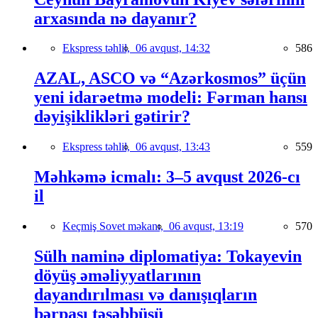
arxasında nə dayanır?
Ekspress təhlil,
06 avqust, 14:32
586
AZAL, ASCO və “Azərkosmos” üçün
yeni idarəetmə modeli: Fərman hansı
dəyişiklikləri gətirir?
Ekspress təhlil,
06 avqust, 13:43
559
Məhkəmə icmalı: 3–5 avqust 2026-cı
il
Keçmiş Sovet məkanı,
06 avqust, 13:19
570
Sülh naminə diplomatiya: Tokayevin
döyüş əməliyyatlarının
dayandırılması və danışıqların
bərpası təşəbbüsü