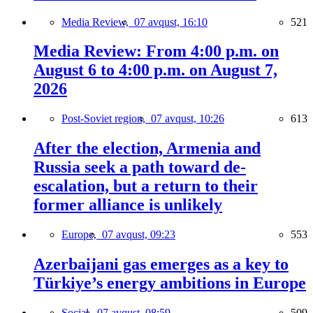
Media Review,
07 avqust, 16:10
521
Media Review: From 4:00 p.m. on
August 6 to 4:00 p.m. on August 7,
2026
Post-Soviet region,
07 avqust, 10:26
613
After the election, Armenia and
Russia seek a path toward de-
escalation, but a return to their
former alliance is unlikely
Europe,
07 avqust, 09:23
553
Azerbaijani gas emerges as a key to
Türkiye’s energy ambitions in Europe
Social,
07 avqust, 08:59
509