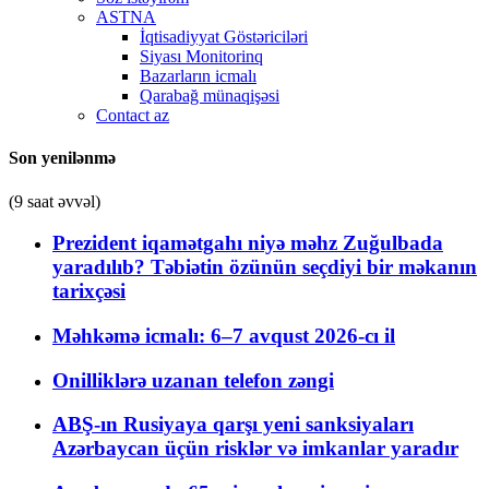
ASTNA
İqtisadiyyat Göstəriciləri
Siyası Monitorinq
Bazarların icmalı
Qarabağ münaqişəsi
Contact az
Son yenilənmə
(9 saat əvvəl)
Prezident iqamətgahı niyə məhz Zuğulbada
yaradılıb? Təbiətin özünün seçdiyi bir məkanın
tarixçəsi
Məhkəmə icmalı: 6–7 avqust 2026-cı il
Onilliklərə uzanan telefon zəngi
ABŞ-ın Rusiyaya qarşı yeni sanksiyaları
Azərbaycan üçün risklər və imkanlar yaradır