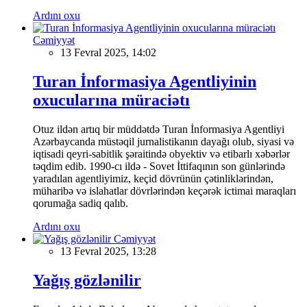
Ardını oxu
Cəmiyyət
13 Fevral 2025, 14:02
Turan İnformasiya Agentliyinin
oxucularına müraciətı
Otuz ildən artıq bir müddətdə Turan İnformasiya Agentliyi
Azərbaycanda müstəqil jurnalistikanın dayağı olub, siyasi və
iqtisadi qeyri-sabitlik şəraitində obyektiv və etibarlı xəbərlər
təqdim edib. 1990-cı ildə - Sovet İttifaqının son günlərində
yaradılan agentliyimiz, keçid dövrünün çətinliklərindən,
müharibə və islahatlar dövrlərindən keçərək ictimai maraqları
qorumağa sadiq qalıb.
Ardını oxu
Cəmiyyət
13 Fevral 2025, 13:28
Yağış gözlənilir