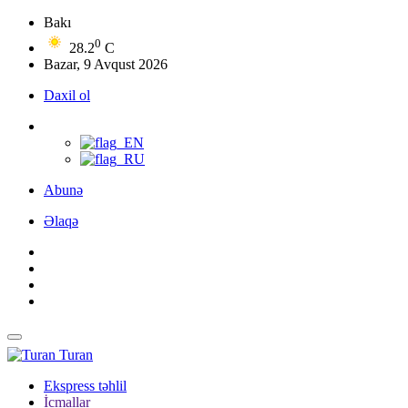
Bakı
0
28.2
C
Bazar, 9 Avqust 2026
Daxil ol
Abunə
Əlaqə
Turan
Ekspress təhlil
İcmallar