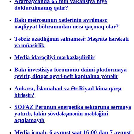
Azərbaycanda 65 min vakansiya niyə
doldurulmamış qalır?
Bakı metrosunun xətlərinin ayrılması:
nəqliyyat böhranından necə qaçmaq olar?
Təbriz azadlığının salnaməsi: Məşrutə hərəkatı
və müasirlik
Media idarəçiliyi mərkəzləşdirilir
Bakı investisiya forumunu daimi platformaya
çevirir, diqqət qeyri-neft kapitalına yönəlir
Ankara, İslamabad və Ər-Riyad kimə qarşı
birləşir?
SOFAZ Perunun energetika sektoruna sərmayə
yatırıb, lakin sövdələşmənin məbləğini
açıqlamayıb
Media icmalı: 6 avqust saat 16:00-dan 7 avqust