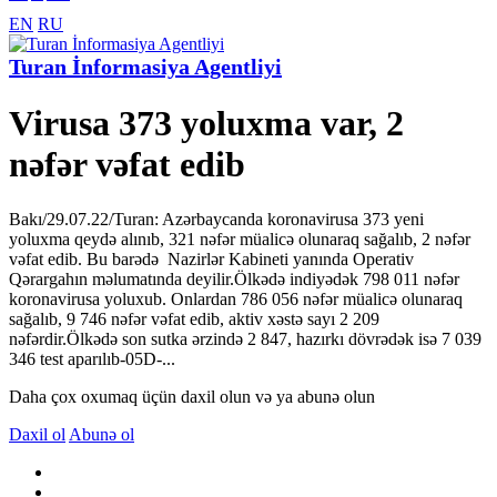
EN
RU
Turan İnformasiya Agentliyi
Virusa 373 yoluxma var, 2
nəfər vəfat edib
Bakı/29.07.22/Turan: Azərbaycanda koronavirusa 373 yeni
yoluxma qeydə alınıb, 321 nəfər müalicə olunaraq sağalıb, 2 nəfər
vəfat edib. Bu barədə Nazirlər Kabineti yanında Operativ
Qərargahın məlumatında deyilir.Ölkədə indiyədək 798 011 nəfər
koronavirusa yoluxub. Onlardan 786 056 nəfər müalicə olunaraq
sağalıb, 9 746 nəfər vəfat edib, aktiv xəstə sayı 2 209
nəfərdir.Ölkədə son sutka ərzində 2 847, hazırkı dövrədək isə 7 039
346 test aparılıb-05D-...
Daha çox oxumaq üçün daxil olun və ya abunə olun
Daxil ol
Abunə ol