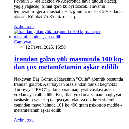
Fevralın 14-də Bakıda və Abşeronda hava tutqun olacaq,
yağış yağacaq. Şimal-qərb küləyi əsəcək. Havanın
temperaturu gecə müsbət 2 + 4, gündüz müsbət 5 + 7 dərəcə
olacaq. Rütubət 75-85 faiz olacaq.
Ardını oxu
Cəmiyyət
12 Fevral 2025, 16:50
İrandan gələn yük maşınında 100 kq-
dan çox metamfetamin aşkar edilib
Naxçıvan Baş Gömrük İdarəsinin "Culfa" gömrük postunda
İrandan gələrək Azərbaycan ərazisindən tranzit keçməklə
Türkiyəyə "PVC" yükü aparan nəqliyyat vasitəsi əsaslı
yoxlamaya cəlb edilib. Keçirilən yoxlama zamanı nəqliyyat
vasitəsinin yanacaq qatqısı çənindən və qızdırıcı sistemin
çənindən maye halında 101 kq 400 qram psixotrop maddə -
metamfetamin aşkar edilib
Ardını oxu