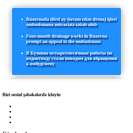
Buzovnada dörd ay davam edən drenaj işləri
ombudsmana müraciətə səbəb olub
Four-month drainage works in Buzovna
prompt an appeal to the ombudsman
В Бузовна четырехмесячные работы по
водоотводу стали поводом для обращения
к омбудсмену
Bizi sosial şəbəkələrdə izləyin