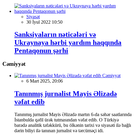
Siyasət
30 İyul 2022 10:50
Sanksiyaların nəticələri və
Ukraynaya hərbi yardım haqqında
Pentaqonun şərhi
Cəmiyyət
Cəmiyyət
6 Mart 2025, 20:06
Tanınmış jurnalist Mayis Əlizadə
vəfat edib
Tanınmış jurnalist Mayis Əlizadə martın 6-da səhər saatlarında
İstanbulda qəfil ürək tutmasından vəfat edib. O Türkiyə
barədə analitik təfəkkürü, bu ölkənin tarixi və siyasəti ilə bağlı
dərin biliyi ilə tanınan jurnalist və tərcüməçi idi.