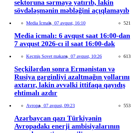
sektoruna sərmayə yatırıb, lakin
sövdələşmənin məbləğini açıqlamayıb
Media İcmalı,
07 avqust, 16:10
521
Media icmalı: 6 avqust saat 16:00-dan
7 avqust 2026-cı il saat 16:00-dək
Keçmiş Sovet məkanı,
07 avqust, 10:26
613
Seçkilərdən sonra Ermənistan və
Rusiya gərginliyi azaltmağın yollarını
axtarır, lakin əvvəlki ittifaqa qayıdış
ehtimalı azdır
Avropa,
07 avqust, 09:23
553
Azərbaycan qazı Türkiyənin
Avropadakı enerji ambisiyalarının