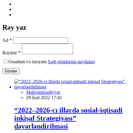
Rəy yaz
Ad *
Rəyiniz *
Oxudum və razıyam
Şərh göndərmə qaydaları
Göndər
Makroiqtisadiyyat
29 İyul 2022 17:41
“2022‒2026-cı illərdə sosial-iqtisadi
inkişaf Strategiyası”
dəyərləndirilməsi