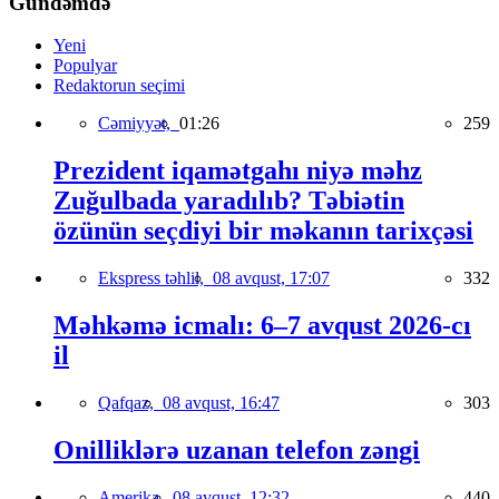
Gündəmdə
Yeni
Populyar
Redaktorun seçimi
Cəmiyyət,
01:26
259
Prezident iqamətgahı niyə məhz
Zuğulbada yaradılıb? Təbiətin
özünün seçdiyi bir məkanın tarixçəsi
Ekspress təhlil,
08 avqust, 17:07
332
Məhkəmə icmalı: 6–7 avqust 2026-cı
il
Qafqaz,
08 avqust, 16:47
303
Onilliklərə uzanan telefon zəngi
Amerika,
08 avqust, 12:32
440