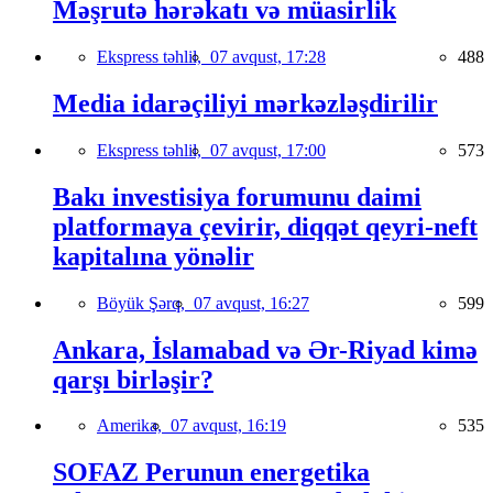
Məşrutə hərəkatı və müasirlik
Ekspress təhlil,
07 avqust, 17:28
488
Media idarəçiliyi mərkəzləşdirilir
Ekspress təhlil,
07 avqust, 17:00
573
Bakı investisiya forumunu daimi
platformaya çevirir, diqqət qeyri-neft
kapitalına yönəlir
Böyük Şərq,
07 avqust, 16:27
599
Ankara, İslamabad və Ər-Riyad kimə
qarşı birləşir?
Amerika,
07 avqust, 16:19
535
SOFAZ Perunun energetika