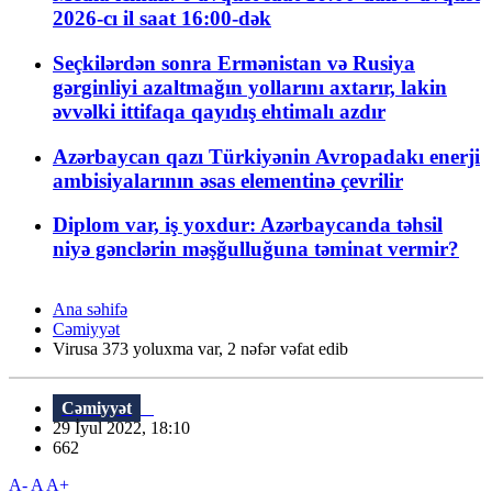
2026-cı il saat 16:00-dək
Seçkilərdən sonra Ermənistan və Rusiya
gərginliyi azaltmağın yollarını axtarır, lakin
əvvəlki ittifaqa qayıdış ehtimalı azdır
Azərbaycan qazı Türkiyənin Avropadakı enerji
ambisiyalarının əsas elementinə çevrilir
Diplom var, iş yoxdur: Azərbaycanda təhsil
niyə gənclərin məşğulluğuna təminat vermir?
Ana səhifə
Cəmiyyət
Virusa 373 yoluxma var, 2 nəfər vəfat edib
Cəmiyyət
29 İyul 2022, 18:10
662
A-
A
A+