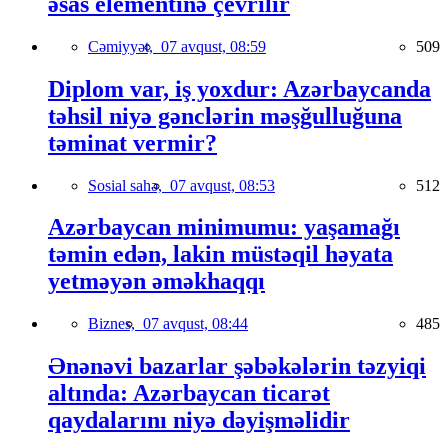
əsas elementinə çevrilir
Cəmiyyət,
07 avqust, 08:59
509
Diplom var, iş yoxdur: Azərbaycanda
təhsil niyə gənclərin məşğulluğuna
təminat vermir?
Sosial sahə,
07 avqust, 08:53
512
Azərbaycan minimumu: yaşamağı
təmin edən, lakin müstəqil həyata
yetməyən əməkhaqqı
Biznes,
07 avqust, 08:44
485
Ənənəvi bazarlar şəbəkələrin təzyiqi
altında: Azərbaycan ticarət
qaydalarını niyə dəyişməlidir