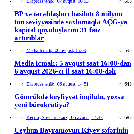
Ekspress təhlil,
07 avqust, 00:03
665
BP və tərəfdaşları hasilatı 8 milyon
ton səviyyəsində saxlamaqla AÇG-yə
kapital qoyuluşlarını 31 faiz
artırıblar
Media İcmalı,
06 avqust, 15:09
596
Media icmalı: 5 avqust saat 16:00-dan
6 avqust 2026-cı il saat 16:00-dək
Ekspress təhlil,
06 avqust, 14:51
643
Gömrükdə keyfiyyət inqilabı, yoxsa
yeni bürokratiya?
Keçmiş Sovet məkanı,
06 avqust, 14:37
682
Ceyhun Bayramovun Kiyev səfərinin