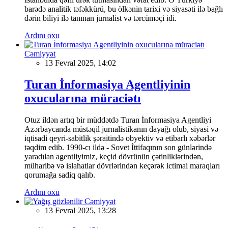
barədə analitik təfəkkürü, bu ölkənin tarixi və siyasəti ilə bağlı
dərin biliyi ilə tanınan jurnalist və tərcüməçi idi.
Ardını oxu
Cəmiyyət
13 Fevral 2025, 14:02
Turan İnformasiya Agentliyinin
oxucularına müraciətı
Otuz ildən artıq bir müddətdə Turan İnformasiya Agentliyi
Azərbaycanda müstəqil jurnalistikanın dayağı olub, siyasi və
iqtisadi qeyri-sabitlik şəraitində obyektiv və etibarlı xəbərlər
təqdim edib. 1990-cı ildə - Sovet İttifaqının son günlərində
yaradılan agentliyimiz, keçid dövrünün çətinliklərindən,
müharibə və islahatlar dövrlərindən keçərək ictimai maraqları
qorumağa sadiq qalıb.
Ardını oxu
Cəmiyyət
13 Fevral 2025, 13:28