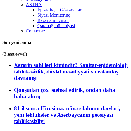
ASTNA
İqtisadiyyat Göstəriciləri
Siyası Monitorinq
Bazarların icmalı
Qarabağ münaqişəsi
Contact az
Son yenilənmə
(3 saat əvvəl)
Xəzərin sahilləri kimindir? Sanitar-epidemioloji
təhlükəsizlik, dövlət məsuliyyəti və vətəndaş
davranışı
Qonşudan çox istehsal edirik, ondan daha
baha alırıq
81 il sonra Hiroşima: nüvə silahının dərsləri,
yeni təhlükələr və Azərbaycanın geosiyasi
təhlükəsizliyi