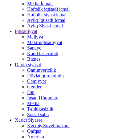
Media İcmalı
Həftəlik iqtisadi icmal
Həftəlik siyasi icmal
Aylıq İqtisadi İcmal
Aylıq Siyasi İcmal
İqtisadiyyat
Maliyyə
Makroiqtisadiyyat
Sənaye
Kənd təsərrüfatı
Biznes
Daxili siyasət
Qanunvericilik
Dövlət quruculuğu
Cəmiyyət
Gender
Din
İnsan Hüquqları
Media
Təhlükəsizlik
Sosial sahə
Xarici Siyasət
Keçmiş Sovet məkanı
Qafqaz
Amerika