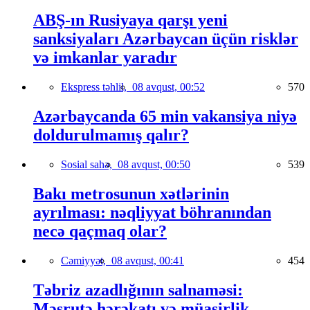
ABŞ-ın Rusiyaya qarşı yeni
sanksiyaları Azərbaycan üçün risklər
və imkanlar yaradır
Ekspress təhlil,
08 avqust, 00:52
570
Azərbaycanda 65 min vakansiya niyə
doldurulmamış qalır?
Sosial sahə,
08 avqust, 00:50
539
Bakı metrosunun xətlərinin
ayrılması: nəqliyyat böhranından
necə qaçmaq olar?
Cəmiyyət,
08 avqust, 00:41
454
Təbriz azadlığının salnaməsi:
Məşrutə hərəkatı və müasirlik