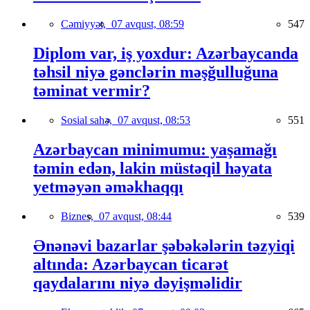
Cəmiyyət,
07 avqust, 08:59
547
Diplom var, iş yoxdur: Azərbaycanda
təhsil niyə gənclərin məşğulluğuna
təminat vermir?
Sosial sahə,
07 avqust, 08:53
551
Azərbaycan minimumu: yaşamağı
təmin edən, lakin müstəqil həyata
yetməyən əməkhaqqı
Biznes,
07 avqust, 08:44
539
Ənənəvi bazarlar şəbəkələrin təzyiqi
altında: Azərbaycan ticarət
qaydalarını niyə dəyişməlidir