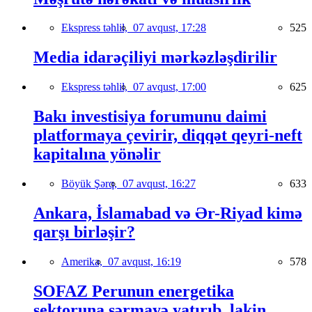
Ekspress təhlil,
07 avqust, 17:28
525
Media idarəçiliyi mərkəzləşdirilir
Ekspress təhlil,
07 avqust, 17:00
625
Bakı investisiya forumunu daimi
platformaya çevirir, diqqət qeyri-neft
kapitalına yönəlir
Böyük Şərq,
07 avqust, 16:27
633
Ankara, İslamabad və Ər-Riyad kimə
qarşı birləşir?
Amerika,
07 avqust, 16:19
578
SOFAZ Perunun energetika
sektoruna sərmayə yatırıb, lakin