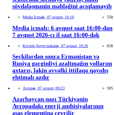
sövdələşmənin məbləğini açıqlamayıb
Media İcmalı,
07 avqust, 16:10
558
Media icmalı: 6 avqust saat 16:00-dan
7 avqust 2026-cı il saat 16:00-dək
Keçmiş Sovet məkanı,
07 avqust, 10:26
658
Seçkilərdən sonra Ermənistan və
Rusiya gərginliyi azaltmağın yollarını
axtarır, lakin əvvəlki ittifaqa qayıdış
ehtimalı azdır
Avropa,
07 avqust, 09:23
595
Azərbaycan qazı Türkiyənin
Avropadakı enerji ambisiyalarının
əsas elementinə çevrilir