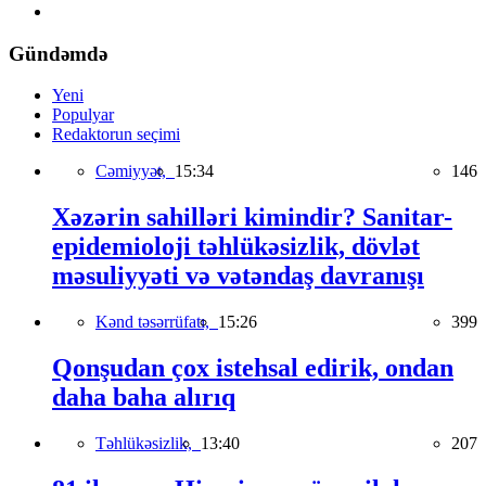
Gündəmdə
Yeni
Populyar
Redaktorun seçimi
Cəmiyyət,
15:34
146
Xəzərin sahilləri kimindir? Sanitar-
epidemioloji təhlükəsizlik, dövlət
məsuliyyəti və vətəndaş davranışı
Kənd təsərrüfatı,
15:26
399
Qonşudan çox istehsal edirik, ondan
daha baha alırıq
Təhlükəsizlik,
13:40
207