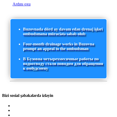
Ardını oxu
Buzovnada dörd ay davam edən drenaj işləri
ombudsmana müraciətə səbəb olub
Four-month drainage works in Buzovna
prompt an appeal to the ombudsman
В Бузовна четырехмесячные работы по
водоотводу стали поводом для обращения
к омбудсмену
Bizi sosial şəbəkələrdə izləyin