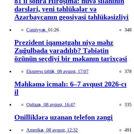
81 il sonra Hiroşima: nüvə silahının
dərsləri, yeni təhlükələr və
Azərbaycanın geosiyasi təhlükəsizliyi
Cəmiyyət,
01:26
348
Prezident iqamətgahı niyə məhz
Zuğulbada yaradılıb? Təbiətin
özünün seçdiyi bir məkanın tarixçəsi
Ekspress təhlil,
08 avqust, 17:07
378
Məhkəmə icmalı: 6–7 avqust 2026-cı
il
Qafqaz,
08 avqust, 16:47
335
Onilliklərə uzanan telefon zəngi
Amerika,
08 avqust, 12:32
491