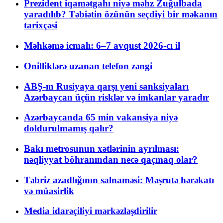
Prezident iqamətgahı niyə məhz Zuğulbada
yaradılıb? Təbiətin özünün seçdiyi bir məkanın
tarixçəsi
Məhkəmə icmalı: 6–7 avqust 2026-cı il
Onilliklərə uzanan telefon zəngi
ABŞ-ın Rusiyaya qarşı yeni sanksiyaları
Azərbaycan üçün risklər və imkanlar yaradır
Azərbaycanda 65 min vakansiya niyə
doldurulmamış qalır?
Bakı metrosunun xətlərinin ayrılması:
nəqliyyat böhranından necə qaçmaq olar?
Təbriz azadlığının salnaməsi: Məşrutə hərəkatı
və müasirlik
Media idarəçiliyi mərkəzləşdirilir