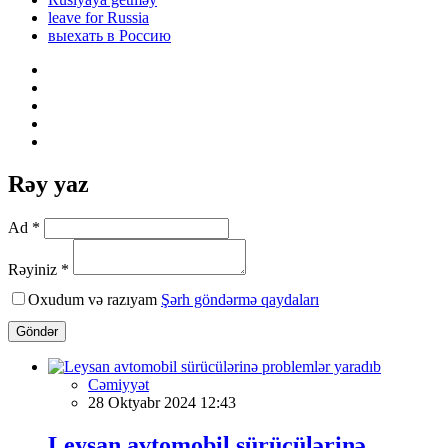
leave for Russia
выехать в Россию
Rəy yaz
Ad *
Rəyiniz *
Oxudum və razıyam
Şərh göndərmə qaydaları
Göndər
Cəmiyyət
28 Oktyabr 2024 12:43
Leysan avtomobil sürücülərinə