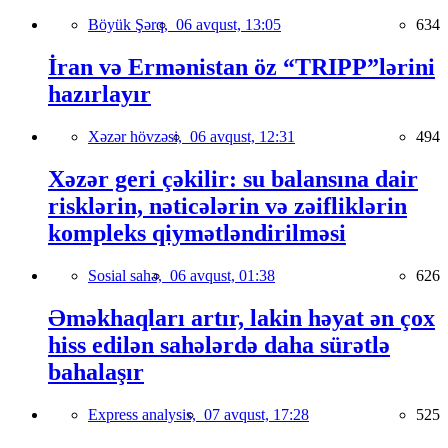
Böyük Şərq,
06 avqust, 13:05
634
İran və Ermənistan öz “TRIPP”lərini
hazırlayır
Xəzər hövzəsi,
06 avqust, 12:31
494
Xəzər geri çəkilir: su balansına dair
risklərin, nəticələrin və zəifliklərin
kompleks qiymətləndirilməsi
Sosial sahə,
06 avqust, 01:38
626
Əməkhaqları artır, lakin həyat ən çox
hiss edilən sahələrdə daha sürətlə
bahalaşır
Express analysis,
07 avqust, 17:28
525