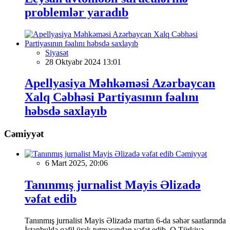
problemlər yaradıb
Siyasət
28 Oktyabr 2024 13:01
Apellyasiya Məhkəməsi Azərbaycan
Xalq Cəbhəsi Partiyasının fəalını
həbsdə saxlayıb
Cəmiyyət
Cəmiyyət
6 Mart 2025, 20:06
Tanınmış jurnalist Mayis Əlizadə
vəfat edib
Tanınmış jurnalist Mayis Əlizadə martın 6-da səhər saatlarında
İstanbulda qəfil ürək tutmasından vəfat edib. O Türkiyə