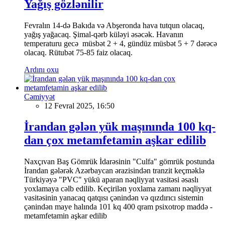
Yağış gözlənilir
Fevralın 14-də Bakıda və Abşeronda hava tutqun olacaq,
yağış yağacaq. Şimal-qərb küləyi əsəcək. Havanın
temperaturu gecə müsbət 2 + 4, gündüz müsbət 5 + 7 dərəcə
olacaq. Rütubət 75-85 faiz olacaq.
Ardını oxu
Cəmiyyət
12 Fevral 2025, 16:50
İrandan gələn yük maşınında 100 kq-
dan çox metamfetamin aşkar edilib
Naxçıvan Baş Gömrük İdarəsinin "Culfa" gömrük postunda
İrandan gələrək Azərbaycan ərazisindən tranzit keçməklə
Türkiyəyə "PVC" yükü aparan nəqliyyat vasitəsi əsaslı
yoxlamaya cəlb edilib. Keçirilən yoxlama zamanı nəqliyyat
vasitəsinin yanacaq qatqısı çənindən və qızdırıcı sistemin
çənindən maye halında 101 kq 400 qram psixotrop maddə -
metamfetamin aşkar edilib