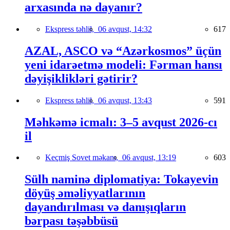
arxasında nə dayanır?
Ekspress təhlil,
06 avqust, 14:32
617
AZAL, ASCO və “Azərkosmos” üçün
yeni idarəetmə modeli: Fərman hansı
dəyişiklikləri gətirir?
Ekspress təhlil,
06 avqust, 13:43
591
Məhkəmə icmalı: 3–5 avqust 2026-cı
il
Keçmiş Sovet məkanı,
06 avqust, 13:19
603
Sülh naminə diplomatiya: Tokayevin
döyüş əməliyyatlarının
dayandırılması və danışıqların
bərpası təşəbbüsü