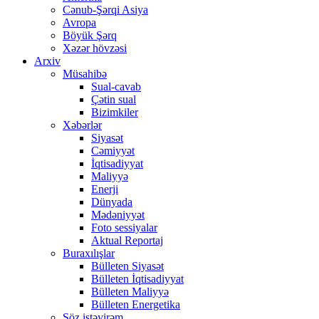
Cənub-Şərqi Asiya
Avropa
Böyük Şərq
Xəzər hövzəsi
Arxiv
Müsahibə
Sual-cavab
Çətin sual
Bizimkiler
Xəbərlər
Siyasət
Cəmiyyət
İqtisadiyyat
Maliyyə
Enerji
Dünyada
Mədəniyyət
Foto sessiyalar
Aktual Reportaj
Buraxılışlar
Bülleten Siyasət
Bülleten İqtisadiyyat
Bülleten Maliyyə
Bülleten Energetika
Söz istəyirəm