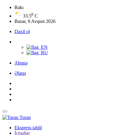
Bakı
0
33.5
C
Bazar, 9 Avqust 2026
Daxil ol
Abunə
Əlaqə
Turan
Ekspress təhlil
İcmallar