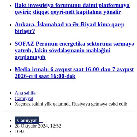
Bakı investisiya forumunu daimi platformaya
çevirir, diqqət qeyri-neft kapitalına yönəlir
Ankara, İslamabad və Ər-Riyad kimə qarşı
birləşir?
SOFAZ Perunun energetika sektoruna sərmayə
yatırıb, lakin sövdələşmənin məbləğini
açıqlamayıb
Media icmalı: 6 avqust saat 16:00-dan 7 avqust
2026-cı il saat 16:00-dək
Ana səhifə
Cəmiyyət
Xaçmaz sakini yük qatarında Rusiyaya getməyə cəhd edib
Cəmiyyət
28 Oktyabr 2024, 12:52
1693