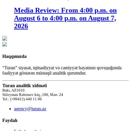
Media Review: From 4:00 p.m. on
August 6 to 4:00 p.m. on August 7,
2026
Haqqımızda
“Turan” siyasət, iqtisadiyyat və cəmiyyət həyatının qovuşuğunda
fəaliyyət göstərən müstəqil analitik qurumdur.
Turan analitik xidməti
Bakı, AZ1010
Süleyman Rəhimov küç.,186, Mən. 24
Tel.: (+99412) 440 11 96
agency@turan.az
Faydalı