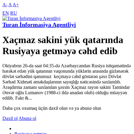
A-
A
A+
EN
RU
Turan İnformasiya Agentliyi
Xaçmaz sakini yük qatarında
Rusiyaya getməyə cəhd edib
Oktyabrın 26-da saat 04:35-də Azərbaycandan Rusiya istiqamətində
hərəkət edən yük qatarının vaqonunda yüklərin arasında gizlənərək
dövlət sərhədini qanunsuz keçməyə cəhd göstərən şəxs Dövlət
Sərhəd Xidməti əməkdaşlarının sayıqlığı nəticəsində saxlanılıb.
Araşdırma zamanı saxlanılan şəxsin Xaçmaz rayon sakini Tamindar
Ənvər oğlu Lumanov (1988-ci ildə anadan olub) olduğu müəyyən
edilib. Fakt &...
Daha çox oxumaq üçün daxil olun və ya abunə olun
Daxil ol
Abunə ol
Rusiyaya getməy