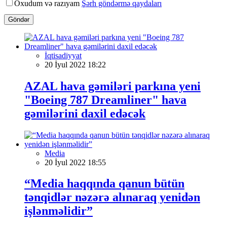
Oxudum və razıyam
Şərh göndərmə qaydaları
Göndər
İqtisadiyyat
20 İyul 2022 18:22
AZAL hava gəmiləri parkına yeni
"Boeing 787 Dreamliner" hava
gəmilərini daxil edəcək
Media
20 İyul 2022 18:55
“Media haqqında qanun bütün
tənqidlər nəzərə alınaraq yenidən
işlənməlidir”