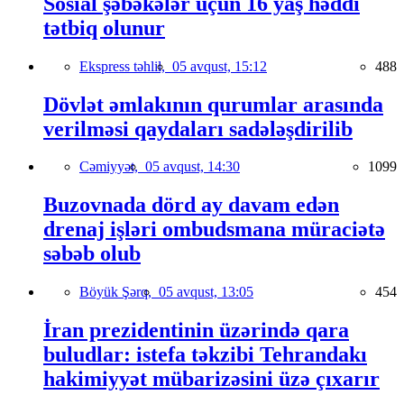
Sosial şəbəkələr üçün 16 yaş həddi
tətbiq olunur
Ekspress təhlil,
05 avqust, 15:12
488
Dövlət əmlakının qurumlar arasında
verilməsi qaydaları sadələşdirilib
Cəmiyyət,
05 avqust, 14:30
1099
Buzovnada dörd ay davam edən
drenaj işləri ombudsmana müraciətə
səbəb olub
Böyük Şərq,
05 avqust, 13:05
454
İran prezidentinin üzərində qara
buludlar: istefa təkzibi Tehrandakı
hakimiyyət mübarizəsini üzə çıxarır