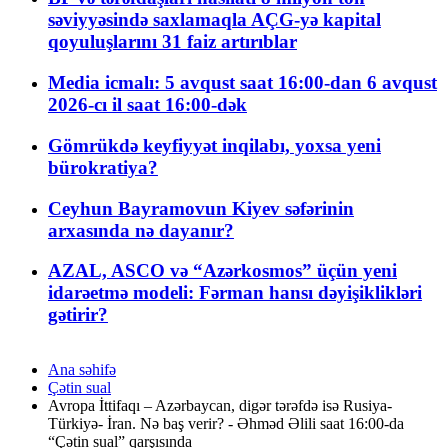
səviyyəsində saxlamaqla AÇG-yə kapital
qoyuluşlarını 31 faiz artırıblar
Media icmalı: 5 avqust saat 16:00-dan 6 avqust
2026-cı il saat 16:00-dək
Gömrükdə keyfiyyət inqilabı, yoxsa yeni
bürokratiya?
Ceyhun Bayramovun Kiyev səfərinin
arxasında nə dayanır?
AZAL, ASCO və “Azərkosmos” üçün yeni
idarəetmə modeli: Fərman hansı dəyişiklikləri
gətirir?
Ana səhifə
Çətin sual
Avropa İttifaqı – Azərbaycan, digər tərəfdə isə Rusiya-
Türkiyə- İran. Nə baş verir? - Əhməd Əlili saat 16:00-da
“Çətin sual” qarşısında