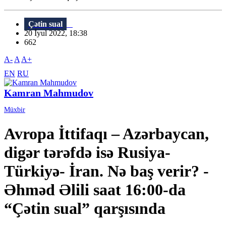
Çətin sual
20 İyul 2022, 18:38
662
A-
A
A+
EN
RU
Kamran Mahmudov
Müxbir
Avropa İttifaqı – Azərbaycan,
digər tərəfdə isə Rusiya-
Türkiyə- İran. Nə baş verir? -
Əhməd Əlili saat 16:00-da
“Çətin sual” qarşısında