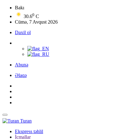
Bakı
0
30.6
C
Cümə, 7 Avqust 2026
Daxil ol
Abunə
Əlaqə
Turan
Ekspress təhlil
İcmallar