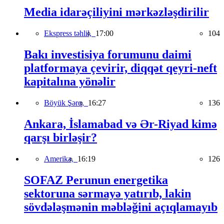
Media idarəçiliyini mərkəzləşdirilir
Ekspress təhlil,
17:00
104
Bakı investisiya forumunu daimi
platformaya çevirir, diqqət qeyri-neft
kapitalına yönəlir
Böyük Şərq,
16:27
136
Ankara, İslamabad və Ər-Riyad kimə
qarşı birləşir?
Amerika,
16:19
126
SOFAZ Perunun energetika
sektoruna sərmayə yatırıb, lakin
sövdələşmənin məbləğini açıqlamayıb