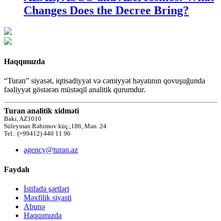
Changes Does the Decree Bring?
Haqqımızda
“Turan” siyasət, iqtisadiyyat və cəmiyyət həyatının qovuşuğunda
fəaliyyət göstərən müstəqil analitik qurumdur.
Turan analitik xidməti
Bakı, AZ1010
Süleyman Rəhimov küç.,186, Mən. 24
Tel.: (+99412) 440 11 96
agency@turan.az
Faydalı
İstifadə şərtləri
Məxfilik siyasti
Abunə
Haqqımızda