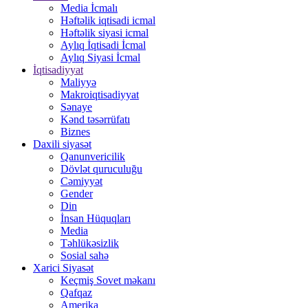
Media İcmalı
Həftəlik iqtisadi icmal
Həftəlik siyasi icmal
Aylıq İqtisadi İcmal
Aylıq Siyasi İcmal
İqtisadiyyat
Maliyyə
Makroiqtisadiyyat
Sənaye
Kənd təsərrüfatı
Biznes
Daxili siyasət
Qanunvericilik
Dövlət quruculuğu
Cəmiyyət
Gender
Din
İnsan Hüquqları
Media
Təhlükəsizlik
Sosial sahə
Xarici Siyasət
Keçmiş Sovet məkanı
Qafqaz
Amerika