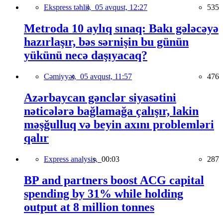
Ekspress təhlil,
05 avqust, 12:27
535
Metroda 10 aylıq sınaq: Bakı gələcəyə
hazırlaşır, bəs sərnişin bu günün
yükünü necə daşıyacaq?
Cəmiyyət,
05 avqust, 11:57
476
Azərbaycan gənclər siyasətini
nəticələrə bağlamağa çalışır, lakin
məşğulluq və beyin axını problemləri
qalır
Express analysis,
00:03
287
BP and partners boost ACG capital
spending by 31% while holding
output at 8 million tonnes