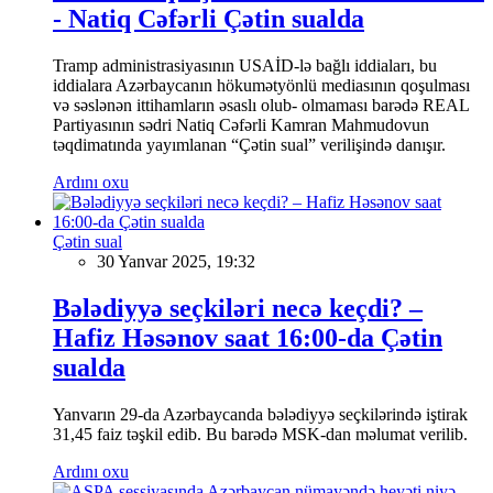
- Natiq Cəfərli Çətin sualda
Tramp administrasiyasının USAİD-lə bağlı iddiaları, bu
iddialara Azərbaycanın hökumətyönlü mediasının qoşulması
və səslənən ittihamların əsaslı olub- olmaması barədə REAL
Partiyasının sədri Natiq Cəfərli Kamran Mahmudovun
təqdimatında yayımlanan “Çətin sual” verilişində danışır.
Ardını oxu
Çətin sual
30 Yanvar 2025, 19:32
Bələdiyyə seçkiləri necə keçdi? –
Hafiz Həsənov saat 16:00-da Çətin
sualda
Yanvarın 29-da Azərbaycanda bələdiyyə seçkilərində iştirak
31,45 faiz təşkil edib. Bu barədə MSK-dan məlumat verilib.
Ardını oxu