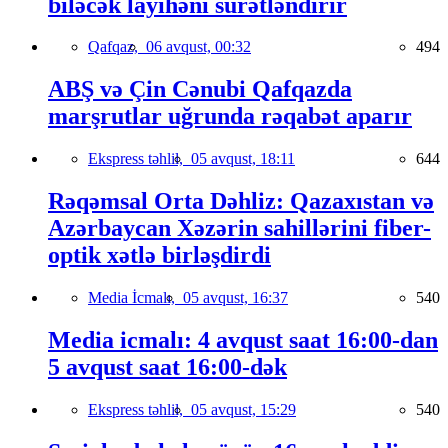
biləcək layihəni sürətləndirir
Qafqaz,
06 avqust, 00:32
494
ABŞ və Çin Cənubi Qafqazda
marşrutlar uğrunda rəqabət aparır
Ekspress təhlil,
05 avqust, 18:11
644
Rəqəmsal Orta Dəhliz: Qazaxıstan və
Azərbaycan Xəzərin sahillərini fiber-
optik xətlə birləşdirdi
Media İcmalı,
05 avqust, 16:37
540
Media icmalı: 4 avqust saat 16:00-dan
5 avqust saat 16:00-dək
Ekspress təhlil,
05 avqust, 15:29
540