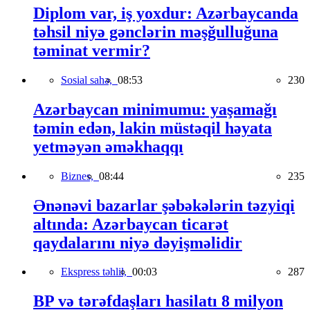
Diplom var, iş yoxdur: Azərbaycanda
təhsil niyə gənclərin məşğulluğuna
təminat vermir?
Sosial sahə,
08:53
230
Azərbaycan minimumu: yaşamağı
təmin edən, lakin müstəqil həyata
yetməyən əməkhaqqı
Biznes,
08:44
235
Ənənəvi bazarlar şəbəkələrin təzyiqi
altında: Azərbaycan ticarət
qaydalarını niyə dəyişməlidir
Ekspress təhlil,
00:03
287
BP və tərəfdaşları hasilatı 8 milyon