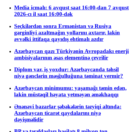
Media icmalı: 6 avqust saat 16:00-dan 7 avqust
2026-cı il saat 16:00-dək
Seçkilərdən sonra Ermənistan və Rusiya
gərginliyi azaltmağın yollarını axtarır, lakin
əvvəlki ittifaqa qayıdış ehtimalı azdır
Azərbaycan qazı Türkiyənin Avropadakı enerji
ambisiyalarının əsas elementinə çevrilir
Diplom var, iş yoxdur: Azərbaycanda təhsil
niyə gənclərin məşğulluğuna təminat vermir?
Azərbaycan minimumu: yaşamağı təmin edən,
lakin müstəqil həyata yetməyən əməkhaqqı
Ənənəvi bazarlar şəbəkələrin təzyiqi altında:
Azərbaycan ticarət qaydalarını niyə
dəyişməlidir
BP və tərəfdaşları hasilatı 8 milyon ton