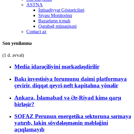
ASTNA
İqtisadiyyat Göstəriciləri
Siyası Monitorinq
Bazarların icmalı
Qarabağ münaqişəsi
Contact az
Son yenilənmə
(1 d. əvvəl)
Media idarəçiliyini mərkəzləşdirilir
Bakı investisiya forumunu daimi platformaya
çevirir, diqqət qeyri-neft kapitalına yönəlir
Ankara, İslamabad və Ər-Riyad kimə qarşı
birləşir?
SOFAZ Perunun energetika sektoruna sərmayə
yatırıb, lakin sövdələşmənin məbləğini
açıqlamayıb