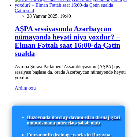
Çətin sual
28 Yanvar 2025, 19:40
AŞPA sessiyasında Azərbaycan
nümayəndə heyəti niyə yoxdur? –
Elman Fəttah saat 16:00-da Çətin
sualda
Avropa Şurası Parlament Assambleyasının (AŞPA) qış
sessiyası başlasa da, orada Azərbaycan nümayəndə heyəti
yoxdur.
Ardını oxu
Buzovnada dörd ay davam edən drenaj işləri
ombudsmana müraciətə səbəb olub
Four-month drainage works in Buzovna