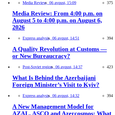
Media Review,
06 avqust, 15:09
375
Media Review: From 4:00 p.m. on
August 5 to 4:00 p.m. on August 6,
2026
Express analysis,
06 avqust, 14:51
394
A Quality Revolution at Customs —
or New Bureaucracy?
Post-Soviet region,
06 avqust, 14:37
423
What Is Behind the Azerbaijani
Foreign Minister’s Visit to Kyiv?
Express analysis,
06 avqust, 14:32
394
A New Management Model for
AZAL, ASCO and Azercosmos: What