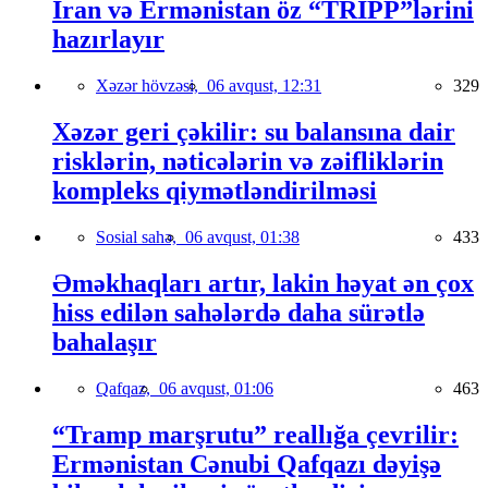
İran və Ermənistan öz “TRIPP”lərini
hazırlayır
Xəzər hövzəsi,
06 avqust, 12:31
329
Xəzər geri çəkilir: su balansına dair
risklərin, nəticələrin və zəifliklərin
kompleks qiymətləndirilməsi
Sosial sahə,
06 avqust, 01:38
433
Əməkhaqları artır, lakin həyat ən çox
hiss edilən sahələrdə daha sürətlə
bahalaşır
Qafqaz,
06 avqust, 01:06
463
“Tramp marşrutu” reallığa çevrilir:
Ermənistan Cənubi Qafqazı dəyişə