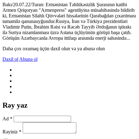
Bakı/20.07.22/Turan: Ermənistan Təhlükəsizlik Şurasının katibi
Armen Qriqoryan "Armenpress" agentliyinə müsahibəsində bildirib
ki, Ermənistan Silahlı Qüvvələri hissələrinin Qarabağdan çıxarılması
tamamilə qanunauyğundur.Rusiya, İran və Türkiyə prezidentləri
Vladimir Putin, İbrahim Rəisi və Rəcəb Tayyib Ərdoğanın iştirakı
ilə Suriya nizamlanması üzrə Astana üçlüyünün görüşü başa çatıb.
Görüşün Azərbaycanla Avropa ittifaqı arasında enerji sahəsində...
Daha çox oxumaq üçün daxil olun və ya abunə olun
Daxil ol
Abunə ol
Rəy yaz
Ad *
Rəyiniz *