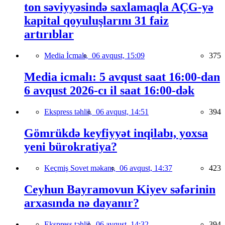
ton səviyyəsində saxlamaqla AÇG-yə
kapital qoyuluşlarını 31 faiz
artırıblar
Media İcmalı,
06 avqust, 15:09
375
Media icmalı: 5 avqust saat 16:00-dan
6 avqust 2026-cı il saat 16:00-dək
Ekspress təhlil,
06 avqust, 14:51
394
Gömrükdə keyfiyyət inqilabı, yoxsa
yeni bürokratiya?
Keçmiş Sovet məkanı,
06 avqust, 14:37
423
Ceyhun Bayramovun Kiyev səfərinin
arxasında nə dayanır?
Ekspress təhlil,
06 avqust, 14:32
394