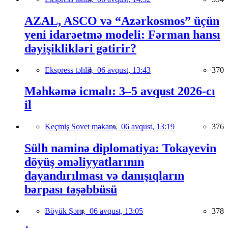
AZAL, ASCO və “Azərkosmos” üçün
yeni idarəetmə modeli: Fərman hansı
dəyişiklikləri gətirir?
Ekspress təhlil,
06 avqust, 13:43
370
Məhkəmə icmalı: 3–5 avqust 2026-cı
il
Keçmiş Sovet məkanı,
06 avqust, 13:19
376
Sülh naminə diplomatiya: Tokayevin
döyüş əməliyyatlarının
dayandırılması və danışıqların
bərpası təşəbbüsü
Böyük Şərq,
06 avqust, 13:05
378