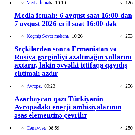
Media İcmalı,
16:10
126
Media icmalı: 6 avqust saat 16:00-dan
7 avqust 2026-cı il saat 16:00-dək
Keçmiş Sovet məkanı,
10:26
253
Seçkilərdən sonra Ermənistan və
Rusiya gərginliyi azaltmağın yollarını
axtarır, lakin əvvəlki ittifaqa qayıdış
ehtimalı azdır
Avropa,
09:23
256
Azərbaycan qazı Türkiyənin
Avropadakı enerji ambisiyalarının
əsas elementinə çevrilir
Cəmiyyət,
08:59
250