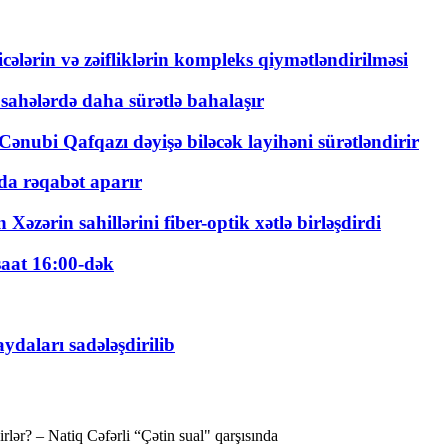
ticələrin və zəifliklərin kompleks qiymətləndirilməsi
 sahələrdə daha sürətlə bahalaşır
ənubi Qafqazı dəyişə biləcək layihəni sürətləndirir
a rəqabət aparır
zərin sahillərini fiber-optik xətlə birləşdirdi
saat 16:00-dək
daları sadələşdirilib
rlər? – Natiq Cəfərli “Çətin sual" qarşısında