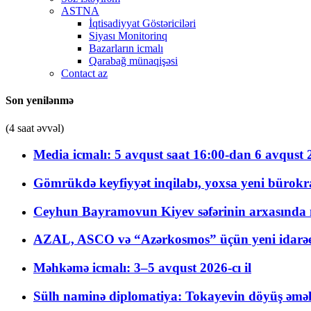
ASTNA
İqtisadiyyat Göstəriciləri
Siyası Monitorinq
Bazarların icmalı
Qarabağ münaqişəsi
Contact az
Son yenilənmə
(4 saat əvvəl)
Media icmalı: 5 avqust saat 16:00-dan 6 avqust 2
Gömrükdə keyfiyyət inqilabı, yoxsa yeni bürokr
Ceyhun Bayramovun Kiyev səfərinin arxasında 
AZAL, ASCO və “Azərkosmos” üçün yeni idarəetm
Məhkəmə icmalı: 3–5 avqust 2026-cı il
Sülh naminə diplomatiya: Tokayevin döyüş əməli