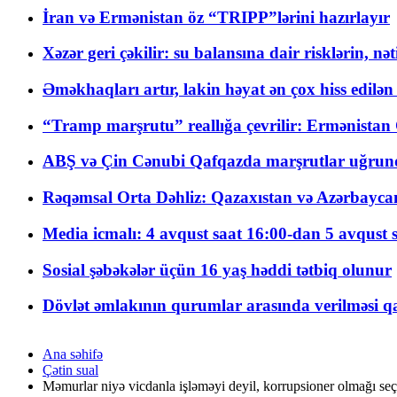
İran və Ermənistan öz “TRIPP”lərini hazırlayır
Xəzər geri çəkilir: su balansına dair risklərin, nə
Əməkhaqları artır, lakin həyat ən çox hiss edilən
“Tramp marşrutu” reallığa çevrilir: Ermənistan C
ABŞ və Çin Cənubi Qafqazda marşrutlar uğrund
Rəqəmsal Orta Dəhliz: Qazaxıstan və Azərbaycan Xə
Media icmalı: 4 avqust saat 16:00-dan 5 avqust 
Sosial şəbəkələr üçün 16 yaş həddi tətbiq olunur
Dövlət əmlakının qurumlar arasında verilməsi qay
Ana səhifə
Çətin sual
Məmurlar niyə vicdanla işləməyi deyil, korrupsioner olmağı seçi