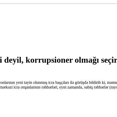
 deyil, korrupsioner olmağı seçir
larının yeni təyin olunmuş icra başçıları ilə görüşdə bildirib ki, məmur
ərkəzi icra orqanlarının rəhbərləri, eyni zamanda, sabiq rəhbərlər (rayonl