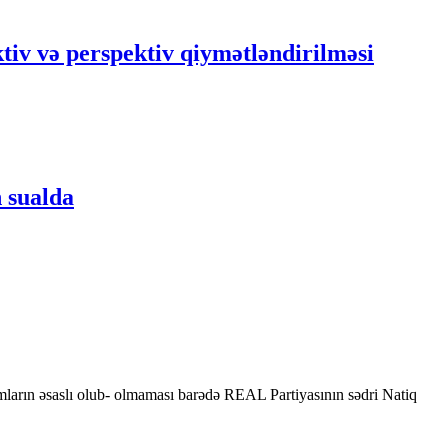
tiv və perspektiv qiymətləndirilməsi
 sualda
mların əsaslı olub- olmaması barədə REAL Partiyasının sədri Natiq