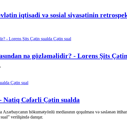
in iqtisadi və sosial siyasətinin retrospek
Çətin sual
sından nə gözləməlidir? - Lorens Şits Çətin
?
Çətin sual
- Natiq Cəfərli Çətin sualda
ara Azərbaycanın hökumətyönlü mediasının qoşulması və səslənən ittiha
l” verilişində danışır.