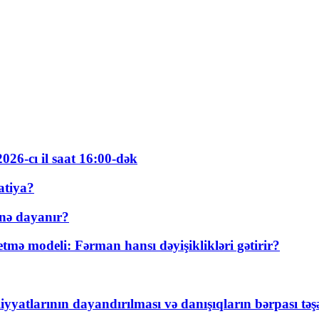
026-cı il saat 16:00-dək
atiya?
nə dayanır?
ə modeli: Fərman hansı dəyişiklikləri gətirir?
yyatlarının dayandırılması və danışıqların bərpası tə