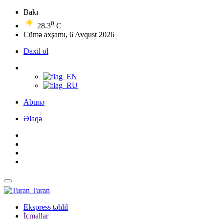
Bakı
0
28.3
C
Cümə axşamı, 6 Avqust 2026
Daxil ol
Abunə
Əlaqə
Turan
Ekspress təhlil
İcmallar