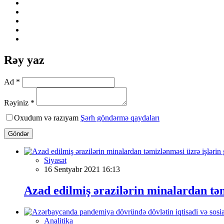
Rəy yaz
Ad *
Rəyiniz *
Oxudum və razıyam
Şərh göndərmə qaydaları
Göndər
Siyasət
16 Sentyabr 2021 16:13
Azad edilmiş ərazilərin minalardan təm
Analitika