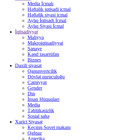
Media İcmalı
Həftəlik iqtisadi icmal
Həftəlik siyasi icmal
Aylıq İqtisadi İcmal
Aylıq Siyasi İcmal
İqtisadiyyat
Maliyyə
Makroiqtisadiyyat
Sənaye
Kənd təsərrüfatı
Biznes
Daxili siyasət
Qanunvericilik
Dövlət quruculuğu
Cəmiyyət
Gender
Din
İnsan Hüquqları
Media
Təhlükəsizlik
Sosial sahə
Xarici Siyasət
Keçmiş Sovet məkanı
Qafqaz
Amerika