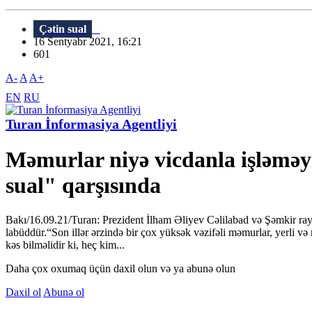
Çətin sual
16 Sentyabr 2021, 16:21
601
A-
A
A+
EN
RU
Turan İnformasiya Agentliyi
Məmurlar niyə vicdanla işləməyi
sual" qarşısında
Bakı/16.09.21/Turan: Prezident İlham Əliyev Cəlilabad və Şəmkir rayon
labüddür.“Son illər ərzində bir çox yüksək vəzifəli məmurlar, yerli və m
kəs bilməlidir ki, heç kim...
Daha çox oxumaq üçün daxil olun və ya abunə olun
Daxil ol
Abunə ol