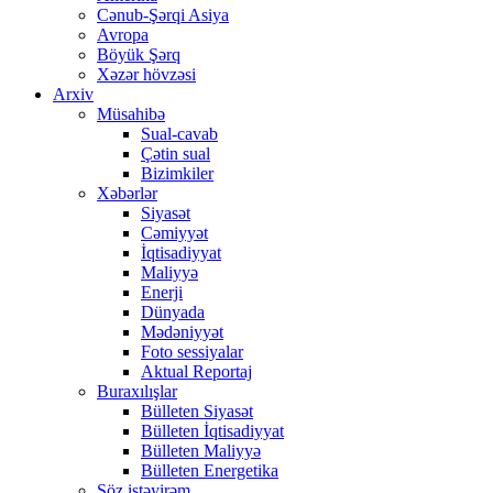
Cənub-Şərqi Asiya
Avropa
Böyük Şərq
Xəzər hövzəsi
Arxiv
Müsahibə
Sual-cavab
Çətin sual
Bizimkiler
Xəbərlər
Siyasət
Cəmiyyət
İqtisadiyyat
Maliyyə
Enerji
Dünyada
Mədəniyyət
Foto sessiyalar
Aktual Reportaj
Buraxılışlar
Bülleten Siyasət
Bülleten İqtisadiyyat
Bülleten Maliyyə
Bülleten Energetika
Söz istəyirəm