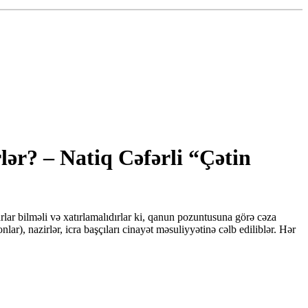
lər? – Natiq Cəfərli “Çətin
lar bilməli və xatırlamalıdırlar ki, qanun pozuntusuna görə cəza
ar), nazirlər, icra başçıları cinayət məsuliyyətinə cəlb ediliblər. Hər