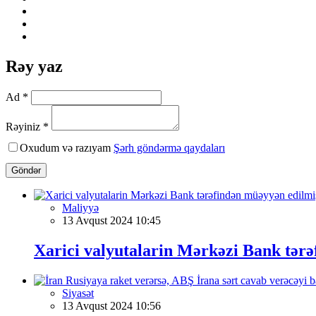
Rəy yaz
Ad *
Rəyiniz *
Oxudum və razıyam
Şərh göndərmə qaydaları
Göndər
Maliyyə
13 Avqust 2024 10:45
Xarici valyutalarin Mərkəzi Bank tər
Siyasət
13 Avqust 2024 10:56