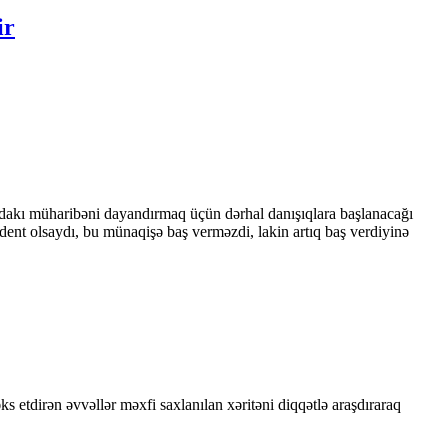
ir
dakı müharibəni dayandırmaq üçün dərhal danışıqlara başlanacağı
dent olsaydı, bu münaqişə baş verməzdi, lakin artıq baş verdiyinə
 etdirən əvvəllər məxfi saxlanılan xəritəni diqqətlə araşdıraraq