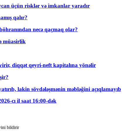
ycan üçün risklər və imkanlar yaradır
amış qalır?
t böhranından necə qaçmaq olar?
ə müasirlik
rir, diqqət qeyri-neft kapitalına yönəlir
şir?
tırıb, lakin sövdələşmənin məbləğini açıqlamayıb
026-cı il saat 16:00-dək
ni bildirir