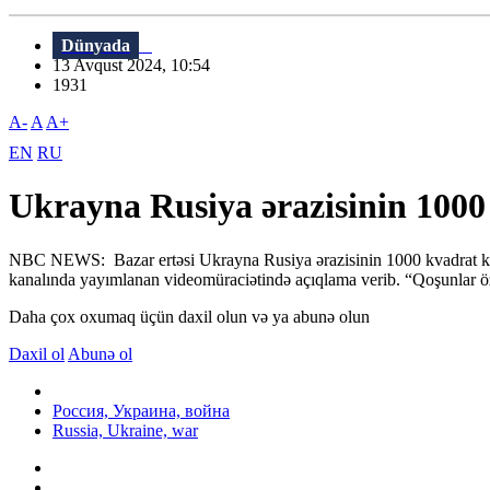
Dünyada
13 Avqust 2024, 10:54
1931
A-
A
A+
EN
RU
Ukrayna Rusiya ərazisinin 1000 k
NBC NEWS: Bazar ertəsi Ukrayna Rusiya ərazisinin 1000 kvadrat kilom
kanalında yayımlanan videomüraciətində açıqlama verib. “Qoşunlar öz ta
Daha çox oxumaq üçün daxil olun və ya abunə olun
Daxil ol
Abunə ol
Россия, Украина, война
Russia, Ukraine, war