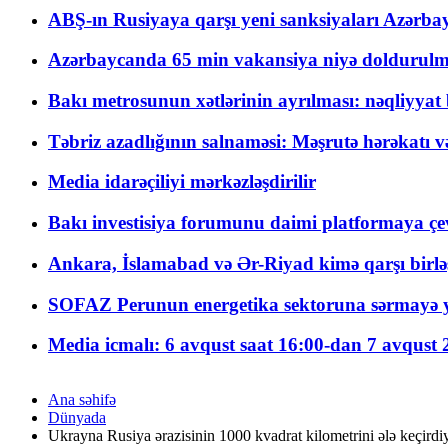
ABŞ-ın Rusiyaya qarşı yeni sanksiyaları Azərba
Azərbaycanda 65 min vakansiya niyə doldurulm
Bakı metrosunun xətlərinin ayrılması: nəqliyya
Təbriz azadlığının salnaməsi: Məşrutə hərəkatı v
Media idarəçiliyi mərkəzləşdirilir
Bakı investisiya forumunu daimi platformaya çevi
Ankara, İslamabad və Ər-Riyad kimə qarşı birlə
SOFAZ Perunun energetika sektoruna sərmayə ya
Media icmalı: 6 avqust saat 16:00-dan 7 avqust 2
Ana səhifə
Dünyada
Ukrayna Rusiya ərazisinin 1000 kvadrat kilometrini ələ keçirdiyi