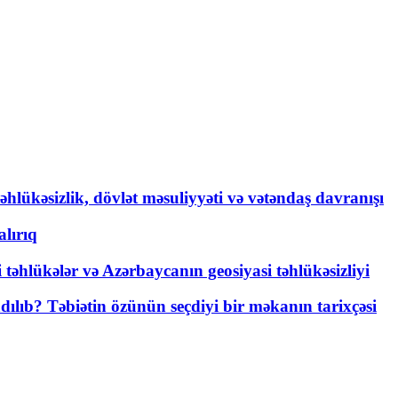
əhlükəsizlik, dövlət məsuliyyəti və vətəndaş davranışı
lırıq
i təhlükələr və Azərbaycanın geosiyasi təhlükəsizliyi
lıb? Təbiətin özünün seçdiyi bir məkanın tarixçəsi