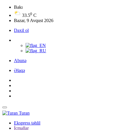
Bakı
0
33.5
C
Bazar, 9 Avqust 2026
Daxil ol
Abunə
Əlaqə
Turan
Ekspress təhlil
İcmallar