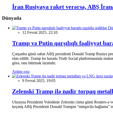
İran Rusiyaya raket verərsə, ABŞ İrana
Dünyada
Dü
12 Fevral 2025, 22:10
Tramp və Putin qarşılıqlı fəaliyyət bar
Çərşənbə günü səhər ABŞ prezidenti Donald Tramp Rusiya prezi
elan edilib. Tramp bu barədə Truth Social platformasında məluma
görə, onu bitirmək lazımdır.
Ardını oxu
9 Fevral 2025, 19:05
Zelenski Tramp ilə nadir torpaq metal
Ukrayna Prezidenti Volodimir Zelenski cümə günü Reuters-ə verdi
keçmiş ABŞ Prezidenti Donald Trampın “müqavilə bağlama” mey