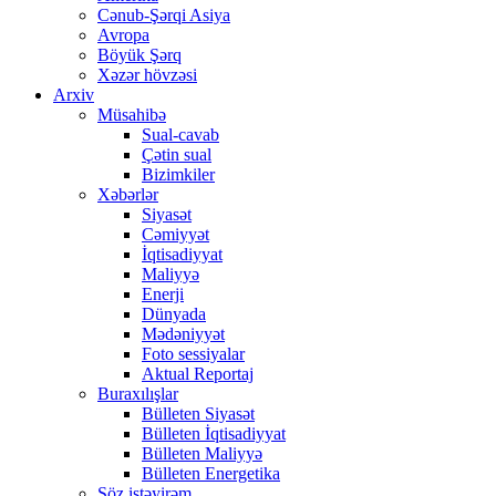
Cənub-Şərqi Asiya
Avropa
Böyük Şərq
Xəzər hövzəsi
Arxiv
Müsahibə
Sual-cavab
Çətin sual
Bizimkiler
Xəbərlər
Siyasət
Cəmiyyət
İqtisadiyyat
Maliyyə
Enerji
Dünyada
Mədəniyyət
Foto sessiyalar
Aktual Reportaj
Buraxılışlar
Bülleten Siyasət
Bülleten İqtisadiyyat
Bülleten Maliyyə
Bülleten Energetika
Söz istəyirəm