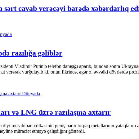
 sərt cavab verəcəyi barədə xəbərdarlıq ed
nyada
ədə razılığa gəliblər
denti Vladimir Putinlə telefon danışığı aparıb, bundan sonra Ukrayna
t verərək vurğulayıb ki, onun fikrincə, əgər o, əvvəlki dövrlərdə prezi
Dünyada
ları və LNG üzrə razılaşma axtarır
yi müsahibədə ölkəsinin geniş nadir torpaq metallarının yataqlarını əks
linə müraciət etməyə çalışdığını göstərdi.