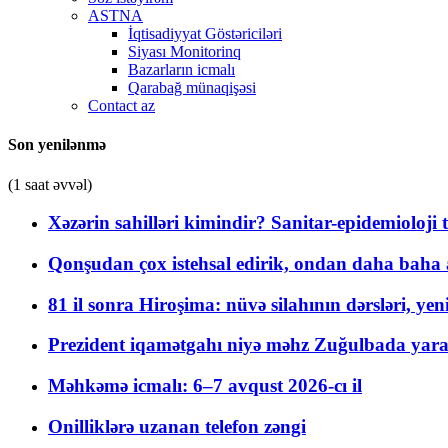
ASTNA
İqtisadiyyat Göstəriciləri
Siyası Monitorinq
Bazarların icmalı
Qarabağ münaqişəsi
Contact az
Son yenilənmə
(1 saat əvvəl)
Xəzərin sahilləri kimindir? Sanitar-epidemioloji t
Qonşudan çox istehsal edirik, ondan daha baha a
81 il sonra Hiroşima: nüvə silahının dərsləri, yen
Prezident iqamətgahı niyə məhz Zuğulbada yaradı
Məhkəmə icmalı: 6–7 avqust 2026-cı il
Onilliklərə uzanan telefon zəngi