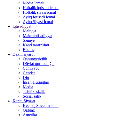
Media İcmalı
Həftəlik iqtisadi icmal
Həftəlik siyasi icmal
Aylıq İqtisadi İcmal
Aylıq Siyasi İcmal
İqtisadiyyat
Maliyyə
Makroiqtisadiyyat
Sənaye
Kənd təsərrüfatı
Biznes
Daxili siyasət
Qanunvericilik
Dövlət quruculuğu
Cəmiyyət
Gender
Din
İnsan Hüquqları
Media
Təhlükəsizlik
Sosial sahə
Xarici Siyasət
Keçmiş Sovet məkanı
Qafqaz
Amerika