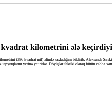
vadrat kilometrini ələ keçirdiyin
etrini (386 kvadrat mil) əlində saxladığını bildirib. Aleksandr Sırsk
pşırıqlarını yerinə yetirirlər. Döyüşlər faktiki olaraq bütün cəbhə xət