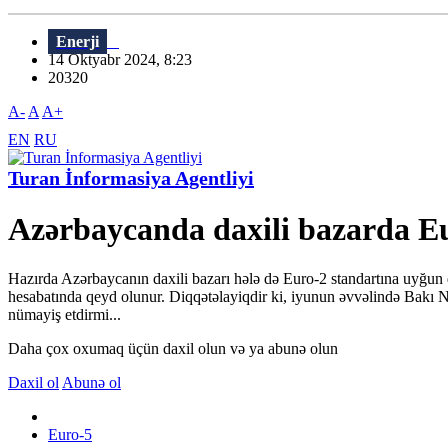
Enerji
14 Oktyabr 2024, 8:23
20320
A-
A
A+
EN
RU
Turan İnformasiya Agentliyi
Azərbaycanda daxili bazarda E
Hazırda Azərbaycanın daxili bazarı hələ də Euro-2 standartına uyğun di
hesabatında qeyd olunur. Diqqətəlayiqdir ki, iyunun əvvəlində Bakı N
nümayiş etdirmi...
Daha çox oxumaq üçün daxil olun və ya abunə olun
Daxil ol
Abunə ol
Euro-5