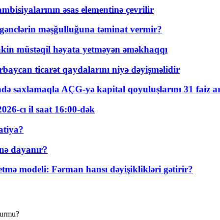
bisiyalarının əsas elementinə çevrilir
 gənclərin məşğulluğuna təminat vermir?
kin müstəqil həyata yetməyən əməkhaqqı
rbaycan ticarət qaydalarını niyə dəyişməlidir
ində saxlamaqla AÇG-yə kapital qoyuluşlarını 31 faiz ar
026-cı il saat 16:00-dək
atiya?
nə dayanır?
ə modeli: Fərman hansı dəyişiklikləri gətirir?
durmu?