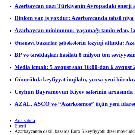
Azərbaycan qazı Türkiyənin Avropadakı enerji am
Diplom var, iş yoxdur: Azərbaycanda təhsil niyə
Azərbaycan minimumu: yaşamağı təmin edən, la
Ənənəvi bazarlar şəbəkələrin təzyiqi altında: Azə
BP və tərəfdaşları hasilatı 8 milyon ton səviyyəs
Media icmalı: 5 avqust saat 16:00-dan 6 avqust 2
Gömrükdə keyfiyyət inqilabı, yoxsa yeni bürokr
Ceyhun Bayramovun Kiyev səfərinin arxasında 
AZAL, ASCO və “Azərkosmos” üçün yeni idarəetm
Ana səhifə
Enerji
Azərbaycanda daxili bazarda Euro-5 keyfiyyətli dizel mövcud