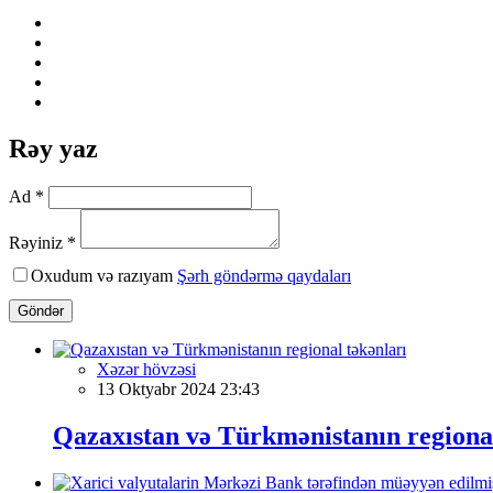
Rəy yaz
Ad *
Rəyiniz *
Oxudum və razıyam
Şərh göndərmə qaydaları
Göndər
Xəzər hövzəsi
13 Oktyabr 2024 23:43
Qazaxıstan və Türkmənistanın regional