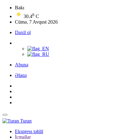
Bakı
0
30.4
C
Cümə, 7 Avqust 2026
Daxil ol
Abunə
Əlaqə
Turan
Ekspress təhlil
İcmallar