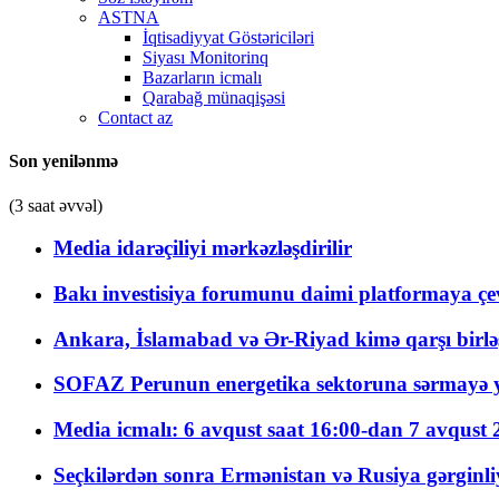
ASTNA
İqtisadiyyat Göstəriciləri
Siyası Monitorinq
Bazarların icmalı
Qarabağ münaqişəsi
Contact az
Son yenilənmə
(3 saat əvvəl)
Media idarəçiliyi mərkəzləşdirilir
Bakı investisiya forumunu daimi platformaya çevi
Ankara, İslamabad və Ər-Riyad kimə qarşı birlə
SOFAZ Perunun energetika sektoruna sərmayə ya
Media icmalı: 6 avqust saat 16:00-dan 7 avqust 2
Seçkilərdən sonra Ermənistan və Rusiya gərginliyi