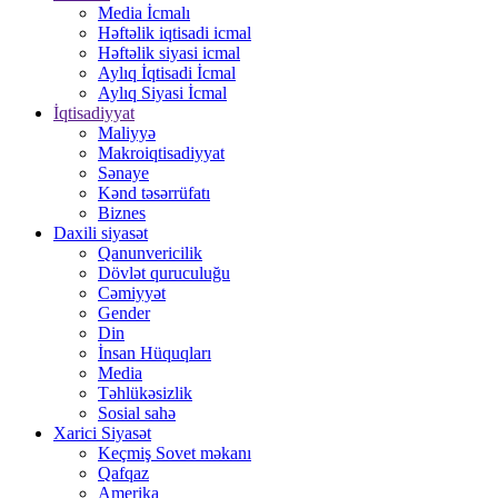
Media İcmalı
Həftəlik iqtisadi icmal
Həftəlik siyasi icmal
Aylıq İqtisadi İcmal
Aylıq Siyasi İcmal
İqtisadiyyat
Maliyyə
Makroiqtisadiyyat
Sənaye
Kənd təsərrüfatı
Biznes
Daxili siyasət
Qanunvericilik
Dövlət quruculuğu
Cəmiyyət
Gender
Din
İnsan Hüquqları
Media
Təhlükəsizlik
Sosial sahə
Xarici Siyasət
Keçmiş Sovet məkanı
Qafqaz
Amerika