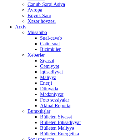
Cənub-Şərqi Asiya
Avropa
Böyük Şərq
Xəzər hövzəsi
Arxiv
Müsahibə
Sual-cavab
Çətin sual
Bizimkiler
Xəbərlər
Siyasət
Cəmiyyət
İqtisadiyyat
Maliyyə
Enerji
Dünyada
Mədəniyyət
Foto sessiyalar
Aktual Reportaj
Buraxılışlar
Bülleten Siyasət
Bülleten İqtisadiyyat
Bülleten Maliyyə
Bülleten Energetika
Söz istəyirəm