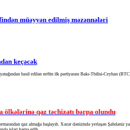
əfindən müəyyən edilmiş məzənnələri
ndan keçəcək
ağından hasil edilən neftin ilk partiyasını Bakı-Tbilisi-Ceyhan (BTC) 
 ölkələrinə qaz təchizatı bərpa olundu
formasından qaz almağa başlayıb. Xəzər dənizində yerləşən Şahdəniz yat
nda işləri bərpa edib.