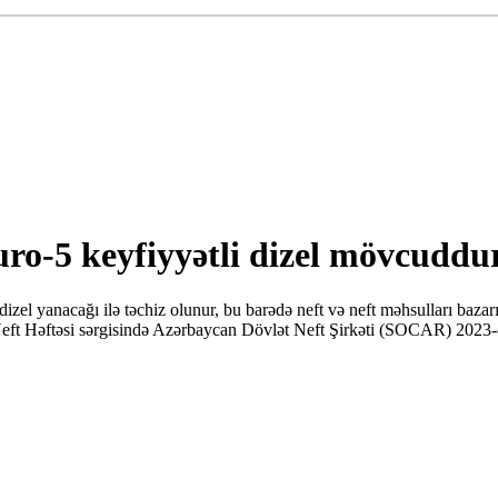
uro-5 keyfiyyətli dizel mövcudd
zel yanacağı ilə təchiz olunur, bu barədə neft və neft məhsulları bazar
eft Həftəsi sərgisində Azərbaycan Dövlət Neft Şirkəti (SOCAR) 2023-cü 