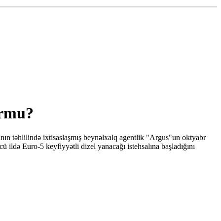
urmu?
ının təhlilində ixtisaslaşmış beynəlxalq agentlik "Argus"un oktyabr
ildə Euro-5 keyfiyyətli dizel yanacağı istehsalına başladığını