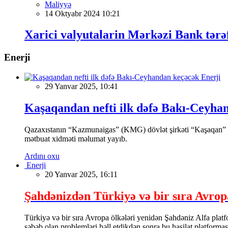
Maliyyə
14 Oktyabr 2024 10:21
Xarici valyutalarin Mərkəzi Bank tər
Enerji
Enerji
29 Yanvar 2025, 10:41
Kaşaqandan nefti ilk dəfə Bakı-Ceyha
Qazaxıstanın “Kazmunaigas” (KMG) dövlət şirkəti “Kaşaqan” yat
mətbuat xidməti məlumat yayıb.
Ardını oxu
Enerji
20 Yanvar 2025, 16:11
Şahdənizdən Türkiyə və bir sıra Avropa
Türkiyə və bir sıra Avropa ölkələri yenidən Şahdəniz Alfa plat
səbəb olan problemləri həll etdikdən sonra bu hasilat platforması