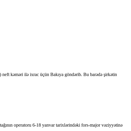
neft kəməri ilə ixrac üçün Bakıya göndərib. Bu barədə şirkətin
ağının operatoru 6-18 yanvar tarixlərindəki fors-major vəziyyətinə