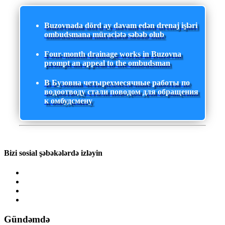
Buzovnada dörd ay davam edən drenaj işləri
ombudsmana müraciətə səbəb olub
Four-month drainage works in Buzovna
prompt an appeal to the ombudsman
В Бузовна четырехмесячные работы по
водоотводу стали поводом для обращения
к омбудсмену
Bizi sosial şəbəkələrdə izləyin
Gündəmdə