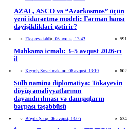
AZAL, ASCO və “Azərkosmos” üçün
yeni idarəetmə modeli: Fərman hansı
dəyişiklikləri gətirir?
Ekspress təhlil,
06 avqust, 13:43
591
Məhkəmə icmalı: 3–5 avqust 2026-cı
il
Keçmiş Sovet məkanı,
06 avqust, 13:19
602
Sülh naminə diplomatiya: Tokayevin
döyüş əməliyyatlarının
dayandırılması və danışıqların
bərpası təşəbbüsü
Böyük Şərq,
06 avqust, 13:05
634