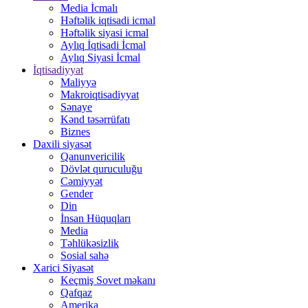
Media İcmalı
Həftəlik iqtisadi icmal
Həftəlik siyasi icmal
Aylıq İqtisadi İcmal
Aylıq Siyasi İcmal
İqtisadiyyat
Maliyyə
Makroiqtisadiyyat
Sənaye
Kənd təsərrüfatı
Biznes
Daxili siyasət
Qanunvericilik
Dövlət quruculuğu
Cəmiyyət
Gender
Din
İnsan Hüquqları
Media
Təhlükəsizlik
Sosial sahə
Xarici Siyasət
Keçmiş Sovet məkanı
Qafqaz
Amerika