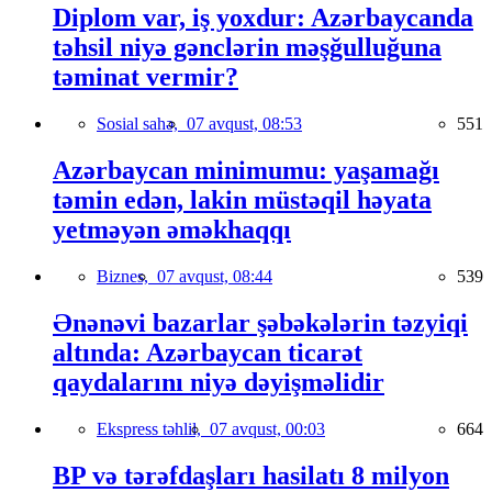
Diplom var, iş yoxdur: Azərbaycanda
təhsil niyə gənclərin məşğulluğuna
təminat vermir?
Sosial sahə,
07 avqust, 08:53
551
Azərbaycan minimumu: yaşamağı
təmin edən, lakin müstəqil həyata
yetməyən əməkhaqqı
Biznes,
07 avqust, 08:44
539
Ənənəvi bazarlar şəbəkələrin təzyiqi
altında: Azərbaycan ticarət
qaydalarını niyə dəyişməlidir
Ekspress təhlil,
07 avqust, 00:03
664
BP və tərəfdaşları hasilatı 8 milyon