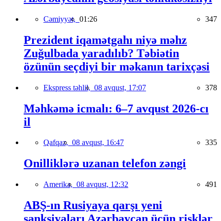
Cəmiyyət,
01:26
347
Prezident iqamətgahı niyə məhz
Zuğulbada yaradılıb? Təbiətin
özünün seçdiyi bir məkanın tarixçəsi
Ekspress təhlil,
08 avqust, 17:07
378
Məhkəmə icmalı: 6–7 avqust 2026-cı
il
Qafqaz,
08 avqust, 16:47
335
Onilliklərə uzanan telefon zəngi
Amerika,
08 avqust, 12:32
491
ABŞ-ın Rusiyaya qarşı yeni
sanksiyaları Azərbaycan üçün risklər