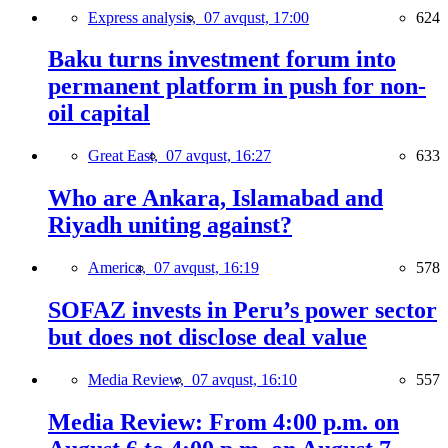
Express analysis,
07 avqust, 17:00
624
Baku turns investment forum into
permanent platform in push for non-
oil capital
Great East,
07 avqust, 16:27
633
Who are Ankara, Islamabad and
Riyadh uniting against?
America,
07 avqust, 16:19
578
SOFAZ invests in Peru’s power sector
but does not disclose deal value
Media Review,
07 avqust, 16:10
557
Media Review: From 4:00 p.m. on