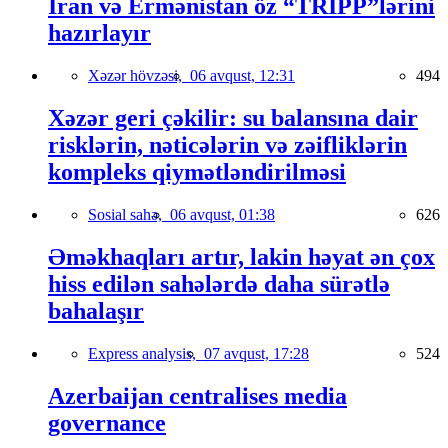
İran və Ermənistan öz “TRIPP”lərini
hazırlayır
Xəzər hövzəsi,
06 avqust, 12:31
494
Xəzər geri çəkilir: su balansına dair
risklərin, nəticələrin və zəifliklərin
kompleks qiymətləndirilməsi
Sosial sahə,
06 avqust, 01:38
626
Əməkhaqları artır, lakin həyat ən çox
hiss edilən sahələrdə daha sürətlə
bahalaşır
Express analysis,
07 avqust, 17:28
524
Azerbaijan centralises media
governance