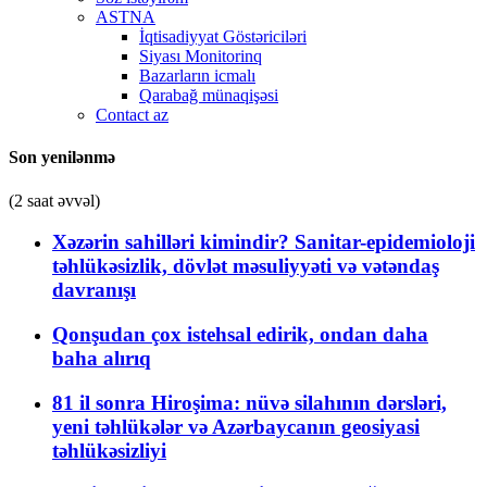
ASTNA
İqtisadiyyat Göstəriciləri
Siyası Monitorinq
Bazarların icmalı
Qarabağ münaqişəsi
Contact az
Son yenilənmə
(2 saat əvvəl)
Xəzərin sahilləri kimindir? Sanitar-epidemioloji
təhlükəsizlik, dövlət məsuliyyəti və vətəndaş
davranışı
Qonşudan çox istehsal edirik, ondan daha
baha alırıq
81 il sonra Hiroşima: nüvə silahının dərsləri,
yeni təhlükələr və Azərbaycanın geosiyasi
təhlükəsizliyi