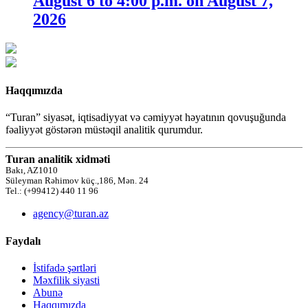
August 6 to 4:00 p.m. on August 7,
2026
Haqqımızda
“Turan” siyasət, iqtisadiyyat və cəmiyyət həyatının qovuşuğunda
fəaliyyət göstərən müstəqil analitik qurumdur.
Turan analitik xidməti
Bakı, AZ1010
Süleyman Rəhimov küç.,186, Mən. 24
Tel.: (+99412) 440 11 96
agency@turan.az
Faydalı
İstifadə şərtləri
Məxfilik siyasti
Abunə
Haqqımızda