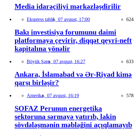
Media idarəçiliyi mərkəzləşdirilir
Ekspress təhlil,
07 avqust, 17:00
624
Bakı investisiya forumunu daimi
platformaya çevirir, diqqət qeyri-neft
kapitalına yönəlir
Böyük Şərq,
07 avqust, 16:27
633
Ankara, İslamabad və Ər-Riyad kimə
qarşı birləşir?
Amerika,
07 avqust, 16:19
578
SOFAZ Perunun energetika
sektoruna sərmayə yatırıb, lakin
sövdələşmənin məbləğini açıqlamayıb