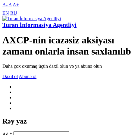
A-
A
A+
EN
RU
Turan İnformasiya Agentliyi
AXCP-nin icazəsiz aksiyası
zamanı onlarla insan saxlanılıb
Daha çox oxumaq üçün daxil olun və ya abunə olun
Daxil ol
Abunə ol
Rəy yaz
Ad *