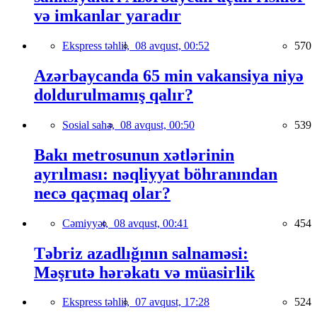
və imkanlar yaradır
Ekspress təhlil,
08 avqust, 00:52
570
Azərbaycanda 65 min vakansiya niyə
doldurulmamış qalır?
Sosial sahə,
08 avqust, 00:50
539
Bakı metrosunun xətlərinin
ayrılması: nəqliyyat böhranından
necə qaçmaq olar?
Cəmiyyət,
08 avqust, 00:41
454
Təbriz azadlığının salnaməsi:
Məşrutə hərəkatı və müasirlik
Ekspress təhlil,
07 avqust, 17:28
524