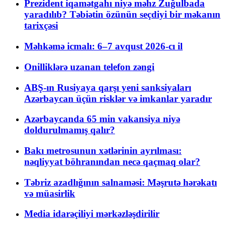
Prezident iqamətgahı niyə məhz Zuğulbada
yaradılıb? Təbiətin özünün seçdiyi bir məkanın
tarixçəsi
Məhkəmə icmalı: 6–7 avqust 2026-cı il
Onilliklərə uzanan telefon zəngi
ABŞ-ın Rusiyaya qarşı yeni sanksiyaları
Azərbaycan üçün risklər və imkanlar yaradır
Azərbaycanda 65 min vakansiya niyə
doldurulmamış qalır?
Bakı metrosunun xətlərinin ayrılması:
nəqliyyat böhranından necə qaçmaq olar?
Təbriz azadlığının salnaməsi: Məşrutə hərəkatı
və müasirlik
Media idarəçiliyi mərkəzləşdirilir