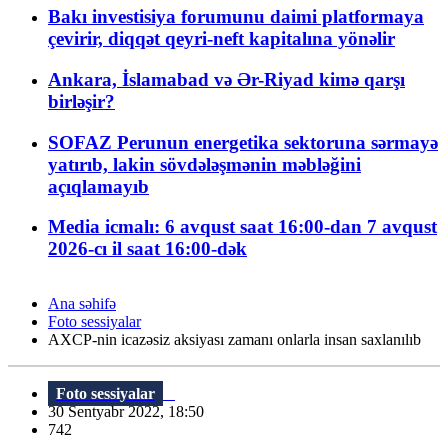
Bakı investisiya forumunu daimi platformaya
çevirir, diqqət qeyri-neft kapitalına yönəlir
Ankara, İslamabad və Ər-Riyad kimə qarşı
birləşir?
SOFAZ Perunun energetika sektoruna sərmayə
yatırıb, lakin sövdələşmənin məbləğini
açıqlamayıb
Media icmalı: 6 avqust saat 16:00-dan 7 avqust
2026-cı il saat 16:00-dək
Ana səhifə
Foto sessiyalar
AXCP-nin icazəsiz aksiyası zamanı onlarla insan saxlanılıb
Foto sessiyalar
30 Sentyabr 2022, 18:50
742