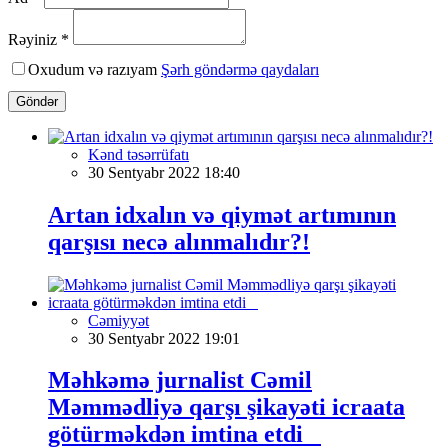
Rəyiniz *
Oxudum və razıyam
Şərh göndərmə qaydaları
Göndər
Kənd təsərrüfatı
30 Sentyabr 2022 18:40
Artan idxalın və qiymət artımının
qarşısı necə alınmalıdır?!
Cəmiyyət
30 Sentyabr 2022 19:01
Məhkəmə jurnalist Cəmil
Məmmədliyə qarşı şikayəti icraata
götürməkdən imtina etdi