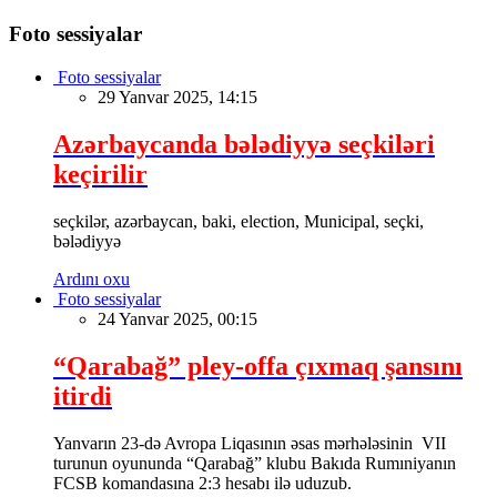
Foto sessiyalar
Foto sessiyalar
29 Yanvar 2025, 14:15
Azərbaycanda bələdiyyə seçkiləri
keçirilir
seçkilər, azərbaycan, baki, election, Municipal, seçki,
bələdiyyə
Ardını oxu
Foto sessiyalar
24 Yanvar 2025, 00:15
“Qarabağ” pley-offa çıxmaq şansını
itirdi
Yanvarın 23-də Avropa Liqasının əsas mərhələsinin VII
turunun oyununda “Qarabağ” klubu Bakıda Rumıniyanın
FCSB komandasına 2:3 hesabı ilə uduzub.