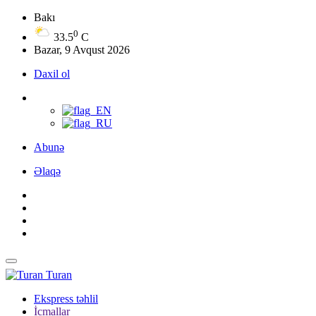
Bakı
0
33.5
C
Bazar, 9 Avqust 2026
Daxil ol
Abunə
Əlaqə
Turan
Ekspress təhlil
İcmallar