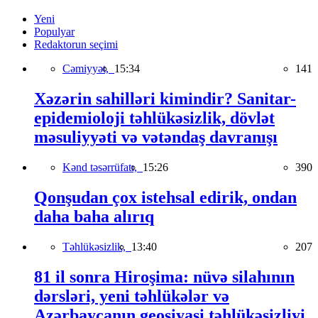
Yeni
Populyar
Redaktorun seçimi
Cəmiyyət,
15:34
141
Xəzərin sahilləri kimindir? Sanitar-
epidemioloji təhlükəsizlik, dövlət
məsuliyyəti və vətəndaş davranışı
Kənd təsərrüfatı,
15:26
390
Qonşudan çox istehsal edirik, ondan
daha baha alırıq
Təhlükəsizlik,
13:40
207
81 il sonra Hiroşima: nüvə silahının
dərsləri, yeni təhlükələr və
Azərbaycanın geosiyasi təhlükəsizliyi