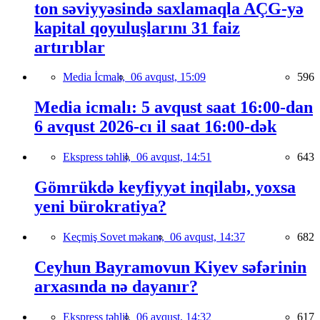
ton səviyyəsində saxlamaqla AÇG-yə
kapital qoyuluşlarını 31 faiz
artırıblar
Media İcmalı,
06 avqust, 15:09
596
Media icmalı: 5 avqust saat 16:00-dan
6 avqust 2026-cı il saat 16:00-dək
Ekspress təhlil,
06 avqust, 14:51
643
Gömrükdə keyfiyyət inqilabı, yoxsa
yeni bürokratiya?
Keçmiş Sovet məkanı,
06 avqust, 14:37
682
Ceyhun Bayramovun Kiyev səfərinin
arxasında nə dayanır?
Ekspress təhlil,
06 avqust, 14:32
617