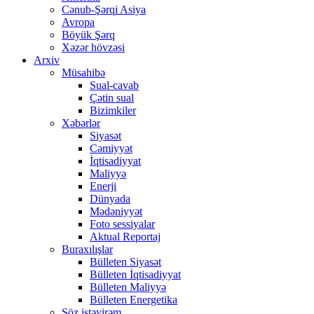
Cənub-Şərqi Asiya
Avropa
Böyük Şərq
Xəzər hövzəsi
Arxiv
Müsahibə
Sual-cavab
Çətin sual
Bizimkiler
Xəbərlər
Siyasət
Cəmiyyət
İqtisadiyyat
Maliyyə
Enerji
Dünyada
Mədəniyyət
Foto sessiyalar
Aktual Reportaj
Buraxılışlar
Bülleten Siyasət
Bülleten İqtisadiyyat
Bülleten Maliyyə
Bülleten Energetika
Söz istəyirəm