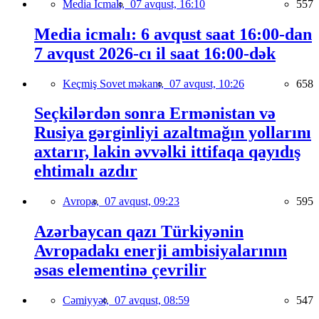
Media İcmalı,
07 avqust, 16:10
557
Media icmalı: 6 avqust saat 16:00-dan
7 avqust 2026-cı il saat 16:00-dək
Keçmiş Sovet məkanı,
07 avqust, 10:26
658
Seçkilərdən sonra Ermənistan və
Rusiya gərginliyi azaltmağın yollarını
axtarır, lakin əvvəlki ittifaqa qayıdış
ehtimalı azdır
Avropa,
07 avqust, 09:23
595
Azərbaycan qazı Türkiyənin
Avropadakı enerji ambisiyalarının
əsas elementinə çevrilir
Cəmiyyət,
07 avqust, 08:59
547