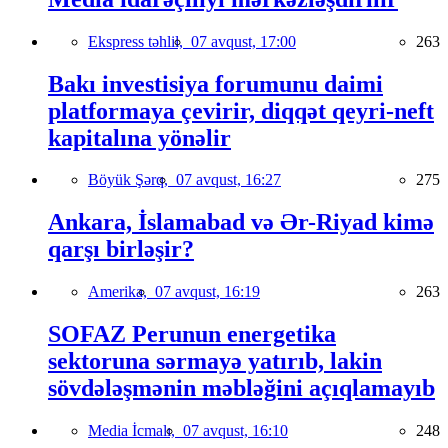
Ekspress təhlil,
07 avqust, 17:00
263
Bakı investisiya forumunu daimi
platformaya çevirir, diqqət qeyri-neft
kapitalına yönəlir
Böyük Şərq,
07 avqust, 16:27
275
Ankara, İslamabad və Ər-Riyad kimə
qarşı birləşir?
Amerika,
07 avqust, 16:19
263
SOFAZ Perunun energetika
sektoruna sərmayə yatırıb, lakin
sövdələşmənin məbləğini açıqlamayıb
Media İcmalı,
07 avqust, 16:10
248