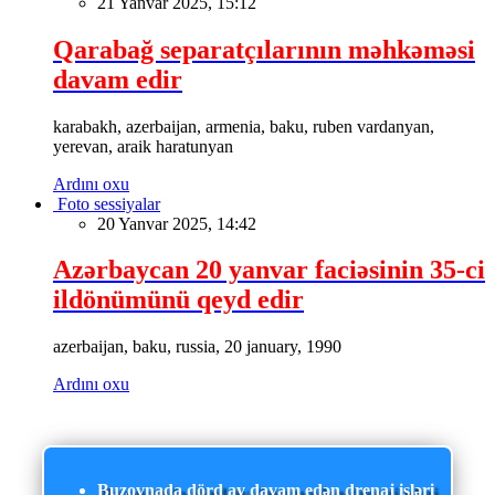
21 Yanvar 2025, 15:12
Qarabağ separatçılarının məhkəməsi
davam edir
karabakh, azerbaijan, armenia, baku, ruben vardanyan,
yerevan, araik haratunyan
Ardını oxu
Foto sessiyalar
20 Yanvar 2025, 14:42
Azərbaycan 20 yanvar faciəsinin 35-ci
ildönümünü qeyd edir
azerbaijan, baku, russia, 20 january, 1990
Ardını oxu
Buzovnada dörd ay davam edən drenaj işləri