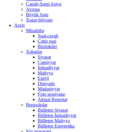
Cənub-Şərqi Asiya
Avropa
Böyük Şərq
Xəzər hövzəsi
Arxiv
Müsahibə
Sual-cavab
Çətin sual
Bizimkiler
Xəbərlər
Siyasət
Cəmiyyət
İqtisadiyyat
Maliyyə
Enerji
Dünyada
Mədəniyyət
Foto sessiyalar
Aktual Reportaj
Buraxılışlar
Bülleten Siyasət
Bülleten İqtisadiyyat
Bülleten Maliyyə
Bülleten Energetika
Söz istəyirəm