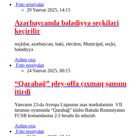
Foto sessiyalar
29 Yanvar 2025, 14:15
Azərbaycanda bələdiyyə seçkiləri
keçirilir
seçkilər, azərbaycan, baki, election, Municipal, seçki,
bələdiyyə
Ardını oxu
Foto sessiyalar
24 Yanvar 2025, 00:15
“Qarabağ” pley-offa çıxmaq şansını
itirdi
Yanvarın 23-də Avropa Liqasının əsas mərhələsinin VII
turunun oyununda “Qarabağ” klubu Bakıda Rumıniyanın
FCSB komandasına 2:3 hesabı ilə uduzub.
Ardını oxu
Foto sessiyalar