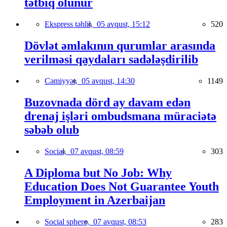
tətbiq olunur
Ekspress təhlil,
05 avqust, 15:12
520
Dövlət əmlakının qurumlar arasında
verilməsi qaydaları sadələşdirilib
Cəmiyyət,
05 avqust, 14:30
1149
Buzovnada dörd ay davam edən
drenaj işləri ombudsmana müraciətə
səbəb olub
Social,
07 avqust, 08:59
303
A Diploma but No Job: Why
Education Does Not Guarantee Youth
Employment in Azerbaijan
Social sphere,
07 avqust, 08:53
283