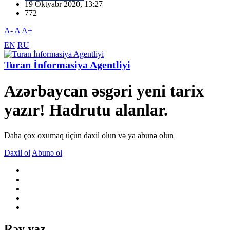
19 Oktyabr 2020, 13:27
772
A-
A
A+
EN
RU
Turan İnformasiya Agentliyi
Azərbaycan əsgəri yeni tarix
yazır! Hadrutu alanlar.
Daha çox oxumaq üçün daxil olun və ya abunə olun
Daxil ol
Abunə ol
Rəy yaz