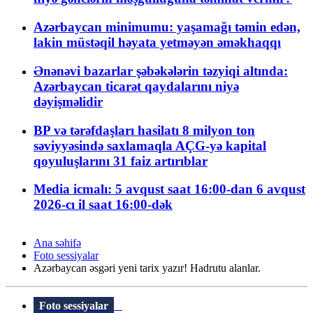
Azərbaycan minimumu: yaşamağı təmin edən,
lakin müstəqil həyata yetməyən əməkhaqqı
Ənənəvi bazarlar şəbəkələrin təzyiqi altında:
Azərbaycan ticarət qaydalarını niyə
dəyişməlidir
BP və tərəfdaşları hasilatı 8 milyon ton
səviyyəsində saxlamaqla AÇG-yə kapital
qoyuluşlarını 31 faiz artırıblar
Media icmalı: 5 avqust saat 16:00-dan 6 avqust
2026-cı il saat 16:00-dək
Ana səhifə
Foto sessiyalar
Azərbaycan əsgəri yeni tarix yazır! Hadrutu alanlar.
Foto sessiyalar