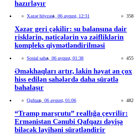
hazırlayır
Xəzər hövzəsi,
06 avqust, 12:31
358
Xəzər geri çəkilir: su balansına dair
risklərin, nəticələrin və zəifliklərin
kompleks qiymətləndirilməsi
Sosial sahə,
06 avqust, 01:38
455
Əməkhaqları artır, lakin həyat ən çox
hiss edilən sahələrdə daha sürətlə
bahalaşır
Qafqaz,
06 avqust, 01:06
482
“Tramp marşrutu” reallığa çevrilir:
Ermənistan Cənubi Qafqazı dəyişə
biləcək layihəni sürətləndirir