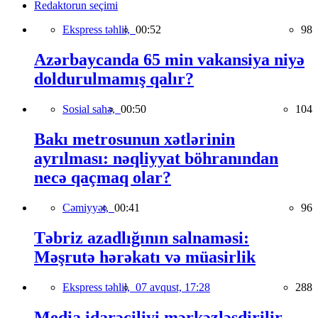
Redaktorun seçimi
Ekspress təhlil,
00:52
98
Azərbaycanda 65 min vakansiya niyə
doldurulmamış qalır?
Sosial sahə,
00:50
104
Bakı metrosunun xətlərinin
ayrılması: nəqliyyat böhranından
necə qaçmaq olar?
Cəmiyyət,
00:41
96
Təbriz azadlığının salnaməsi:
Məşrutə hərəkatı və müasirlik
Ekspress təhlil,
07 avqust, 17:28
288
Media idarəçiliyi mərkəzləşdirilir