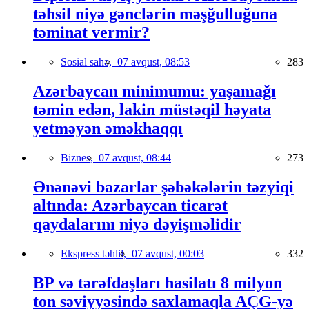
təhsil niyə gənclərin məşğulluğuna
təminat vermir?
Sosial sahə,
07 avqust, 08:53
283
Azərbaycan minimumu: yaşamağı
təmin edən, lakin müstəqil həyata
yetməyən əməkhaqqı
Biznes,
07 avqust, 08:44
273
Ənənəvi bazarlar şəbəkələrin təzyiqi
altında: Azərbaycan ticarət
qaydalarını niyə dəyişməlidir
Ekspress təhlil,
07 avqust, 00:03
332
BP və tərəfdaşları hasilatı 8 milyon
ton səviyyəsində saxlamaqla AÇG-yə