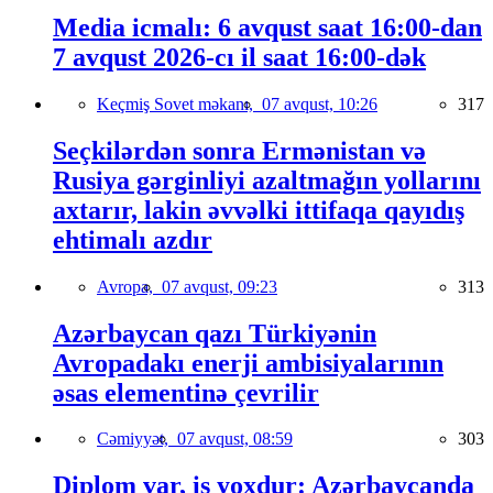
Media icmalı: 6 avqust saat 16:00-dan
7 avqust 2026-cı il saat 16:00-dək
Keçmiş Sovet məkanı,
07 avqust, 10:26
317
Seçkilərdən sonra Ermənistan və
Rusiya gərginliyi azaltmağın yollarını
axtarır, lakin əvvəlki ittifaqa qayıdış
ehtimalı azdır
Avropa,
07 avqust, 09:23
313
Azərbaycan qazı Türkiyənin
Avropadakı enerji ambisiyalarının
əsas elementinə çevrilir
Cəmiyyət,
07 avqust, 08:59
303
Diplom var, iş yoxdur: Azərbaycanda