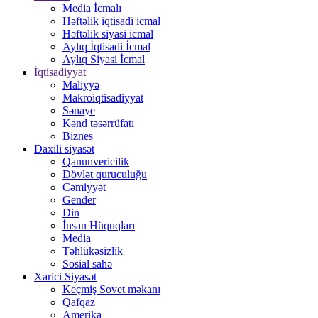
Media İcmalı
Həftəlik iqtisadi icmal
Həftəlik siyasi icmal
Aylıq İqtisadi İcmal
Aylıq Siyasi İcmal
İqtisadiyyat
Maliyyə
Makroiqtisadiyyat
Sənaye
Kənd təsərrüfatı
Biznes
Daxili siyasət
Qanunvericilik
Dövlət quruculuğu
Cəmiyyət
Gender
Din
İnsan Hüquqları
Media
Təhlükəsizlik
Sosial sahə
Xarici Siyasət
Keçmiş Sovet məkanı
Qafqaz
Amerika