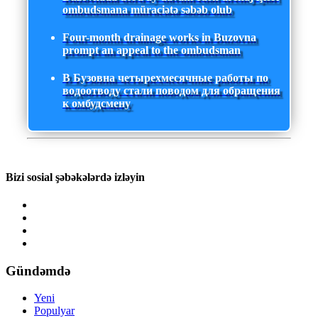
ombudsmana müraciətə səbəb olub
Four-month drainage works in Buzovna
prompt an appeal to the ombudsman
В Бузовна четырехмесячные работы по
водоотводу стали поводом для обращения
к омбудсмену
Bizi sosial şəbəkələrdə izləyin
Gündəmdə
Yeni
Populyar