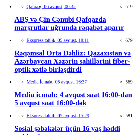
Qafqaz,
06 avqust, 00:32
519
ABŞ və Çin Cənubi Qafqazda
marşrutlar uğrunda rəqabət aparır
Ekspress təhlil,
05 avqust, 18:11
679
Rəqəmsal Orta Dəhliz: Qazaxıstan və
Azərbaycan Xəzərin sahillərini fiber-
optik xətlə birləşdirdi
Media İcmalı,
05 avqust, 16:37
569
Media icmalı: 4 avqust saat 16:00-dan
5 avqust saat 16:00-dək
Ekspress təhlil,
05 avqust, 15:29
581
Sosial şəbəkələr üçün 16 yaş həddi