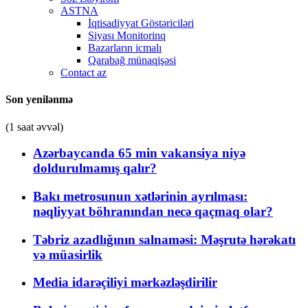
ASTNA
İqtisadiyyat Göstəriciləri
Siyası Monitorinq
Bazarların icmalı
Qarabağ münaqişəsi
Contact az
Son yenilənmə
(1 saat əvvəl)
Azərbaycanda 65 min vakansiya niyə
doldurulmamış qalır?
Bakı metrosunun xətlərinin ayrılması:
nəqliyyat böhranından necə qaçmaq olar?
Təbriz azadlığının salnaməsi: Məşrutə hərəkatı
və müasirlik
Media idarəçiliyi mərkəzləşdirilir