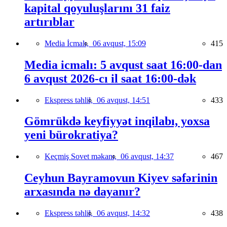
kapital qoyuluşlarını 31 faiz
artırıblar
Media İcmalı,
06 avqust, 15:09
415
Media icmalı: 5 avqust saat 16:00-dan
6 avqust 2026-cı il saat 16:00-dək
Ekspress təhlil,
06 avqust, 14:51
433
Gömrükdə keyfiyyət inqilabı, yoxsa
yeni bürokratiya?
Keçmiş Sovet məkanı,
06 avqust, 14:37
467
Ceyhun Bayramovun Kiyev səfərinin
arxasında nə dayanır?
Ekspress təhlil,
06 avqust, 14:32
438