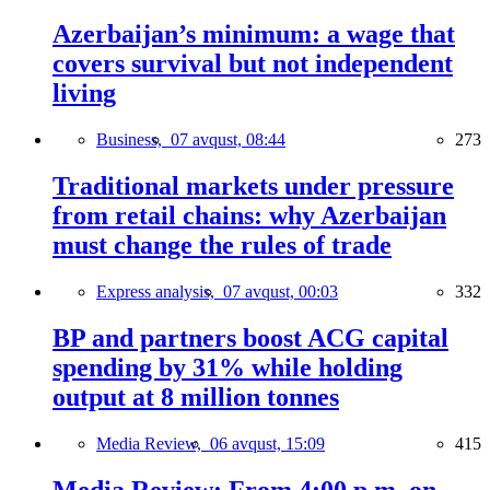
Azerbaijan’s minimum: a wage that
covers survival but not independent
living
Business,
07 avqust, 08:44
273
Traditional markets under pressure
from retail chains: why Azerbaijan
must change the rules of trade
Express analysis,
07 avqust, 00:03
332
BP and partners boost ACG capital
spending by 31% while holding
output at 8 million tonnes
Media Review,
06 avqust, 15:09
415
Media Review: From 4:00 p.m. on