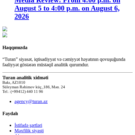
August 5 to 4:00 p.m. on August 6,
2026
Haqqımızda
“Turan” siyasət, iqtisadiyyat və cəmiyyət həyatının qovuşuğunda
fəaliyyət göstərən müstəqil analitik qurumdur.
Turan analitik xidməti
Bakı, AZ1010
Süleyman Rəhimov küç.,186, Mən. 24
Tel.: (+99412) 440 11 96
agency@turan.az
Faydalı
İstifadə şərtləri
Məxfilik siyasti