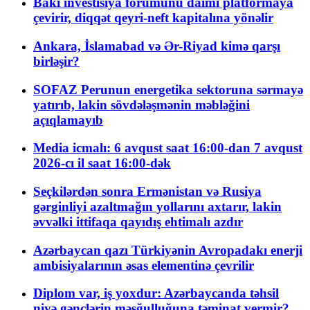
Bakı investisiya forumunu daimi platformaya
çevirir, diqqət qeyri-neft kapitalına yönəlir
Ankara, İslamabad və Ər-Riyad kimə qarşı
birləşir?
SOFAZ Perunun energetika sektoruna sərmayə
yatırıb, lakin sövdələşmənin məbləğini
açıqlamayıb
Media icmalı: 6 avqust saat 16:00-dan 7 avqust
2026-cı il saat 16:00-dək
Seçkilərdən sonra Ermənistan və Rusiya
gərginliyi azaltmağın yollarını axtarır, lakin
əvvəlki ittifaqa qayıdış ehtimalı azdır
Azərbaycan qazı Türkiyənin Avropadakı enerji
ambisiyalarının əsas elementinə çevrilir
Diplom var, iş yoxdur: Azərbaycanda təhsil
niyə gənclərin məşğulluğuna təminat vermir?