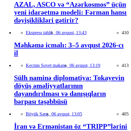
AZAL, ASCO və “Azərkosmos” üçün
yeni idarəetmə modeli: Fərman hansı
dəyişiklikləri gətirir?
Ekspress təhlil,
06 avqust, 13:43
410
Məhkəmə icmalı: 3–5 avqust 2026-cı
il
Keçmiş Sovet məkanı,
06 avqust, 13:19
413
Sülh naminə diplomatiya: Tokayevin
döyüş əməliyyatlarının
dayandırılması və danışıqların
bərpası təşəbbüsü
Böyük Şərq,
06 avqust, 13:05
405
İran və Ermənistan öz “TRIPP”lərini